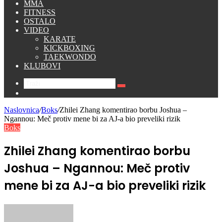
MMA
FITNESS
OSTALO
VIDEO
KARATE
KICKBOXING
TAEKWONDO
KLUBOVI
Traži
Switch
skin
Naslovnica
/
Boks
/
Zhilei Zhang komentirao borbu Joshua –
Ngannou: Meč protiv mene bi za AJ-a bio preveliki rizik
Boks
Zhilei Zhang komentirao borbu
Joshua – Ngannou: Meč protiv
mene bi za AJ-a bio preveliki rizik