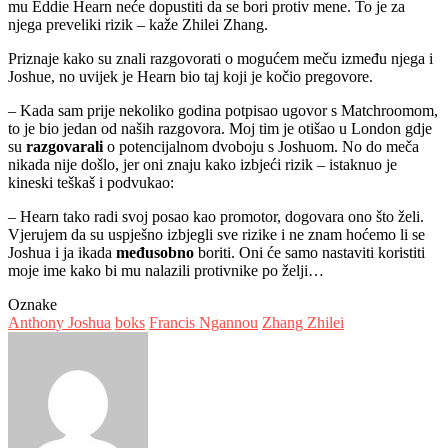
mu Eddie Hearn neće dopustiti da se bori protiv mene. To je za
njega preveliki rizik – kaže Zhilei Zhang.
Priznaje kako su znali razgovorati o mogućem meču između njega i
Joshue, no uvijek je Hearn bio taj koji je kočio pregovore.
– Kada sam prije nekoliko godina potpisao ugovor s Matchroomom,
to je bio jedan od naših razgovora. Moj tim je otišao u London gdje
su
razgovarali
o potencijalnom dvoboju s Joshuom. No do meča
nikada nije došlo, jer oni znaju kako izbjeći rizik – istaknuo je
kineski teškaš i podvukao:
– Hearn tako radi svoj posao kao promotor, dogovara ono što želi.
Vjerujem da su uspješno izbjegli sve rizike i ne znam hoćemo li se
Joshua i ja ikada
međusobno
boriti. Oni će samo nastaviti koristiti
moje ime kako bi mu nalazili protivnike po želji…
Oznake
Anthony Joshua
boks
Francis Ngannou
Zhang Zhilei