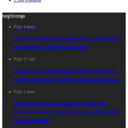
2.500
Pratitelja
Najčitanije
Prije 4 dana
Usik smatra kako Hrgović nije veliki test
za Itaumu: On je budućnost
Prije 17 sati
Hrgović uoči epskog okršaja za naslov
protiv Itaume: Treniram dvaput dnevno
Prije 2 dana
Hrgović žestoko odgovorio Itaumi:
Zamisli da si ostao tamo, pa nitko ne bi
znao za tebe!