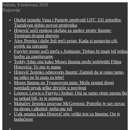
Subota, 8 kolovoza 2026
Najnovije
Okršaj između Vana i Pantoje predvodi UFC 331 priredbu,
Tsarukyan dobio novog protivnika
Hrgović uoči epskog okršaja za naslov protiv Itaume:
Treniram dvaput dnevno
Alex Pereira i dalje želi treći pojas: Kada si postavim cilj,
uvijek ga ostvarim
Furyjev trener uoči meča s Joshuom: Trebao bi imati još jednu
borbu za zagrijavanje
Teddy Atlas zna kako Moses Itauma može pobijediti Filipa
Hrgovića: To mu je mana
Hrgović žestoko odgovorio Itaumi: Zamisli da si ostao tamo,
pa nitko ne bi znao za tebe!
Moses Itauma na Tysonovom putu: Može postati drugi
najmlađi prvak teške divizije u povijesti
Lennox Lewis o Furyju i Joshui: Oni su samo sjene onoga što
su nekad bili, to je sramota
Mahačev žestoko prozvao McGregora: Potrošio je sav novac
na drogu i alkohol, treba mu još
Usik smatra kako Hrgović nije veliki test za Itaumu: On je
budućnost
Switch