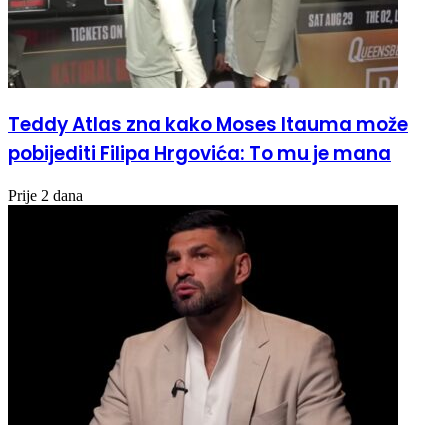
Teddy Atlas zna kako Moses Itauma može
pobijediti Filipa Hrgovića: To mu je mana
Prije 2 dana