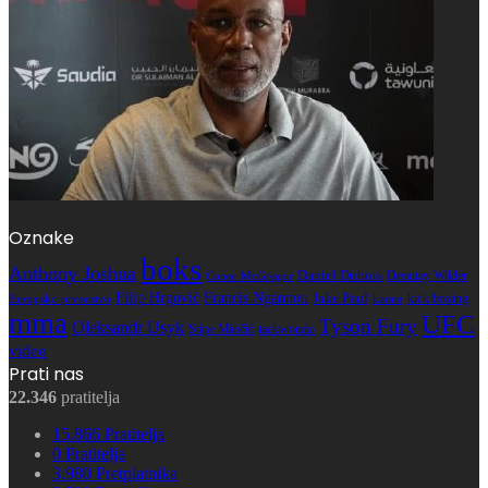
Oznake
boks
Anthony Joshua
Daniel Dubois
Deontay Wilder
Conor McGregor
Filip Hrgović
Francis Ngannou
Jake Paul
kick boxing
karate
Europsko prvenstvo
mma
UFC
Tyson Fury
Oleksandr Usyk
Stipe Miočić
taekwondo
video
Prati nas
22.346
pratitelja
15.866
Pratitelja
0
Pratitelja
3.980
Pretplatnika