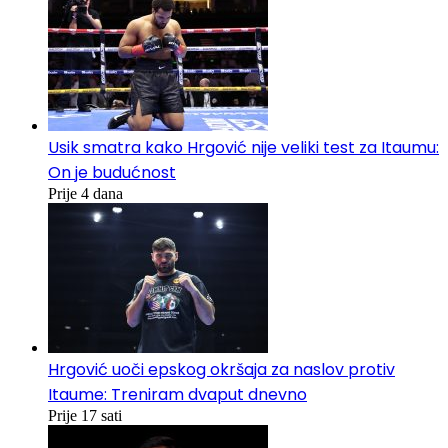
Usik smatra kako Hrgović nije veliki test za Itaumu:
On je budućnost
Prije 4 dana
Hrgović uoči epskog okršaja za naslov protiv
Itaume: Treniram dvaput dnevno
Prije 17 sati