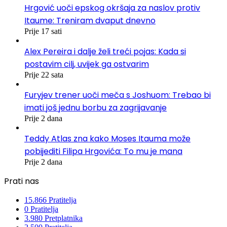
Hrgović uoči epskog okršaja za naslov protiv
Itaume: Treniram dvaput dnevno
Prije 17 sati
Alex Pereira i dalje želi treći pojas: Kada si
postavim cilj, uvijek ga ostvarim
Prije 22 sata
Furyjev trener uoči meča s Joshuom: Trebao bi
imati još jednu borbu za zagrijavanje
Prije 2 dana
Teddy Atlas zna kako Moses Itauma može
pobijediti Filipa Hrgovića: To mu je mana
Prije 2 dana
Prati nas
15.866
Pratitelja
0
Pratitelja
3.980
Pretplatnika