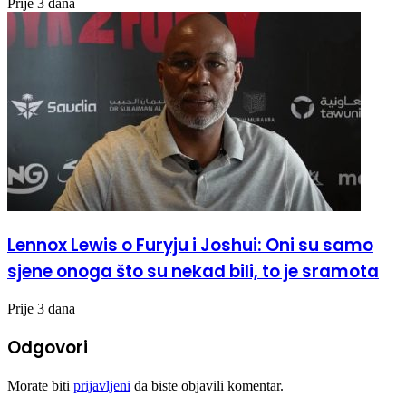
Prije 3 dana
Lennox Lewis o Furyju i Joshui: Oni su samo
sjene onoga što su nekad bili, to je sramota
Prije 3 dana
Odgovori
Morate biti
prijavljeni
da biste objavili komentar.