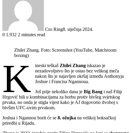
Cro Ring
8. siječnja 2024.
0
1.932
2 minutes read
Zhilei Zhang. Foto: Screenshot (YouTube, Matchroom
boxing)
K
ineski teškaš
Zhilei Zhang
iskazao je
nezadovoljstvo što je ostao bez velikog meča
nakon što je najavljen okršaj između Anthonyja
Joshue i Francisa Ngannoua.
Još prije nekoliko dana je
Big Bang
i naš Filip
Hrgović bili u kombinacijama za borbu protiv bivšeg svjetskog
prvaka, no onda je stigla vijest kako je AJ dogovorio dvoboj s
bivšim UFC-ovim prvakom.
Joshua i Ngannou borit će se
8. ožujka
na velikoj boksačkoj
priredbi u Rijadu.