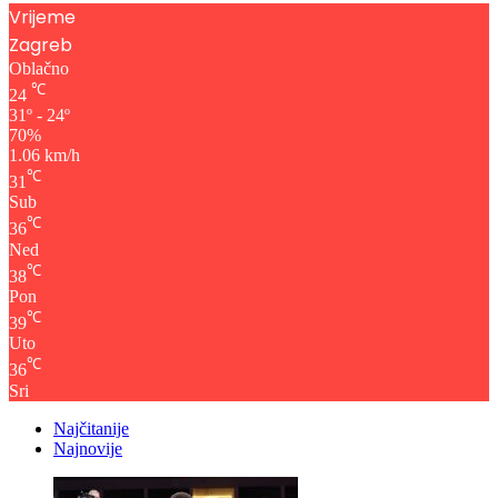
Vrijeme
Zagreb
Oblačno
℃
24
31º - 24º
70%
1.06 km/h
℃
31
Sub
℃
36
Ned
℃
38
Pon
℃
39
Uto
℃
36
Sri
Najčitanije
Najnovije