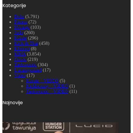
Kategorije
Boks
(5.791)
Fitness
(72)
Hrvanje
(103)
Judo
(260)
Karate
(296)
Kick & Thai
(458)
Klubovi
(8)
MMA
(3.854)
Ostalo
(219)
Taekwondo
(304)
Uncategorized
(17)
Video
(17)
Karate – VIDEO
(5)
Kickboxing – VIDEO
(1)
Taekwondo – VIDEO
(11)
Najnovije