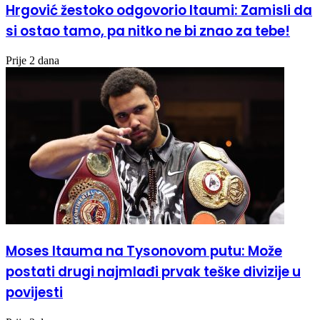
Hrgović žestoko odgovorio Itaumi: Zamisli da
si ostao tamo, pa nitko ne bi znao za tebe!
Prije 2 dana
Moses Itauma na Tysonovom putu: Može
postati drugi najmlađi prvak teške divizije u
povijesti