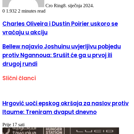
Cro Ring
8. siječnja 2024.
0
1.932
2 minutes read
Charles Oliveira i Dustin Poirier uskoro se
vraćaju u akciju
Bellew najavio Joshuinu uvjerljivu pobjedu
protiv Ngannoua: Srušit će ga u prvoj ili
drugoj rundi
Slični članci
Hrgović uoči epskog okršaja za naslov protiv
Itaume: Treniram dvaput dnevno
Prije 17 sati