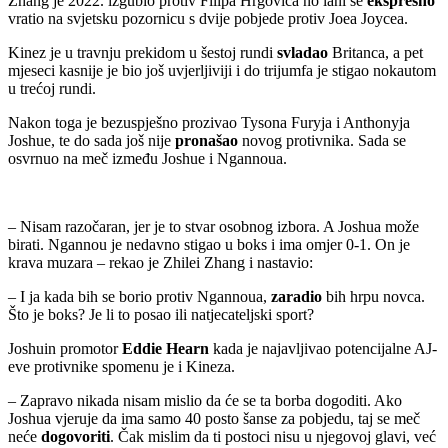
Zhang je 2022. izgubio protiv Filipa Hrgovića no lani se
ekspresno
vratio na svjetsku pozornicu s dvije pobjede protiv Joea Joycea.
Kinez je u travnju prekidom u šestoj rundi
svladao
Britanca, a pet
mjeseci kasnije je bio još uvjerljiviji i do trijumfa je stigao nokautom
u trećoj rundi.
Nakon toga je bezuspješno prozivao Tysona Furyja i Anthonyja
Joshue, te do sada još nije
pronašao
novog protivnika. Sada se
osvrnuo na meč između Joshue i Ngannoua.
– Nisam razočaran, jer je to stvar osobnog izbora. A Joshua može
birati. Ngannou je nedavno stigao u boks i ima omjer 0-1. On je
krava muzara – rekao je Zhilei Zhang i nastavio:
– I ja kada bih se borio protiv Ngannoua,
zaradio
bih hrpu novca.
Što je boks? Je li to posao ili natjecateljski sport?
Joshuin promotor
Eddie Hearn
kada je najavljivao potencijalne AJ-
eve protivnike spomenu je i Kineza.
– Zapravo nikada nisam mislio da će se ta borba dogoditi. Ako
Joshua vjeruje da ima samo 40 posto šanse za pobjedu, taj se meč
neće
dogovoriti
. Čak mislim da ti postoci nisu u njegovoj glavi, već