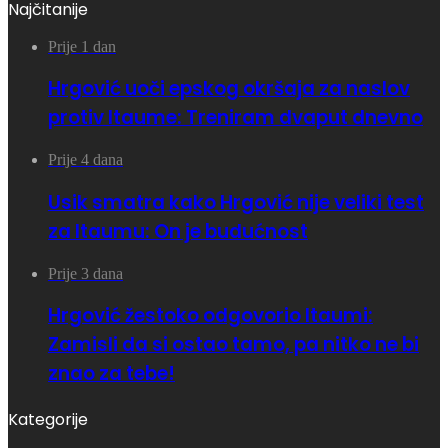
Najčitanije
Prije 1 dan
Hrgović uoči epskog okršaja za naslov
protiv Itaume: Treniram dvaput dnevno
Prije 4 dana
Usik smatra kako Hrgović nije veliki test
za Itaumu: On je budućnost
Prije 3 dana
Hrgović žestoko odgovorio Itaumi:
Zamisli da si ostao tamo, pa nitko ne bi
znao za tebe!
Kategorije