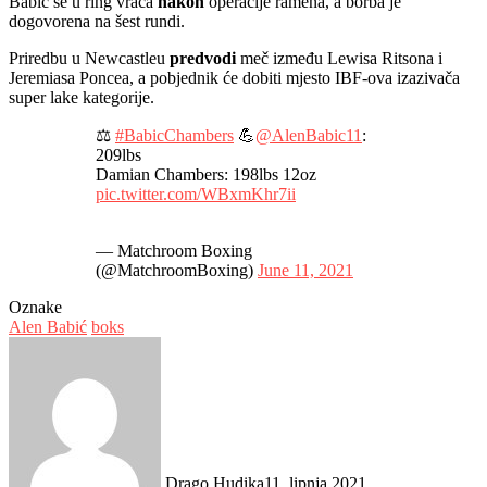
Babić se u ring vraća
nakon
operacije ramena, a borba je
dogovorena na šest rundi.
Priredbu u Newcastleu
predvodi
meč između Lewisa Ritsona i
Jeremiasa Poncea, a pobjednik će dobiti mjesto IBF-ova izazivača
super lake kategorije.
⚖️
#BabicChambers
💪
@AlenBabic11
:
209lbs
Damian Chambers: 198lbs 12oz
pic.twitter.com/WBxmKhr7ii
— Matchroom Boxing
(@MatchroomBoxing)
June 11, 2021
Oznake
Alen Babić
boks
Drago Hudika
11. lipnja 2021.