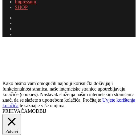
Impressum
SHOP
Facebook
Twitter
YouTube
Instagram
Facebook
Twitter
Messenger
Messenger
WhatsApp
Telegram
Viber
Back
to
top
button
Kako bismo vam omogućili najbolji korisnički doživljaj i
funkcionalnost stranica, naše internetske stranice upotrebljavaju
kolačiće (cookies). Nastavak služenja našim internetskim stranicama
znači da se slažete s upotrebom kolačića. Pročitajte
Uvjete korištenja
kolačića
te saznajte više o njima.
PRIHVAĆAM
ODBIJ
Zatvori