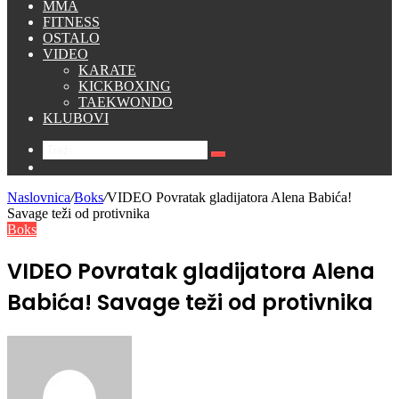
MMA
FITNESS
OSTALO
VIDEO
KARATE
KICKBOXING
TAEKWONDO
KLUBOVI
Traži
Switch
skin
Naslovnica
/
Boks
/
VIDEO Povratak gladijatora Alena Babića!
Savage teži od protivnika
Boks
VIDEO Povratak gladijatora Alena
Babića! Savage teži od protivnika