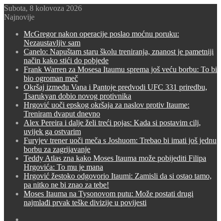
Subota, 8 kolovoza 2026
Najnovije
McGregor nakon operacije poslao moćnu poruku:
Nezaustavljiv sam
Canelo: Napuštam staru školu treniranja, znanost je pametniji
način kako stići do pobjede
Frank Warren za Mosesa Itaumu sprema još veću borbu: To bi
bio ogroman meč
Okršaj između Vana i Pantoje predvodi UFC 331 priredbu,
Tsarukyan dobio novog protivnika
Hrgović uoči epskog okršaja za naslov protiv Itaume:
Treniram dvaput dnevno
Alex Pereira i dalje želi treći pojas: Kada si postavim cilj,
uvijek ga ostvarim
Furyjev trener uoči meča s Joshuom: Trebao bi imati još jednu
borbu za zagrijavanje
Teddy Atlas zna kako Moses Itauma može pobijediti Filipa
Hrgovića: To mu je mana
Hrgović žestoko odgovorio Itaumi: Zamisli da si ostao tamo,
pa nitko ne bi znao za tebe!
Moses Itauma na Tysonovom putu: Može postati drugi
najmlađi prvak teške divizije u povijesti
Switch