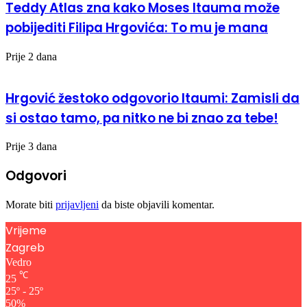
Teddy Atlas zna kako Moses Itauma može
pobijediti Filipa Hrgovića: To mu je mana
Prije 2 dana
Hrgović žestoko odgovorio Itaumi: Zamisli da
si ostao tamo, pa nitko ne bi znao za tebe!
Prije 3 dana
Odgovori
Morate biti
prijavljeni
da biste objavili komentar.
Vrijeme
Zagreb
Vedro
℃
25
25º - 25º
50%