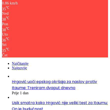
0.86 km/h
℃
35
Ned
℃
38
Pon
℃
38
Uto
℃
36
Sri
℃
35
Čet
Najčitanije
Najnovije
Hrgović uoči epskog okršaja za naslov protiv
Itaume: Treniram dvaput dnevno
Prije 1 dan
Usik smatra kako Hrgović nije veliki test za Itaumu:
On je budućnost