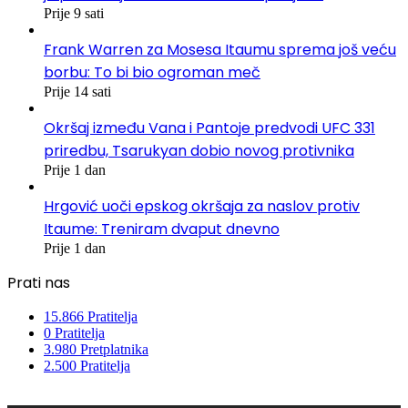
Prije 9 sati
Frank Warren za Mosesa Itaumu sprema još veću
borbu: To bi bio ogroman meč
Prije 14 sati
Okršaj između Vana i Pantoje predvodi UFC 331
priredbu, Tsarukyan dobio novog protivnika
Prije 1 dan
Hrgović uoči epskog okršaja za naslov protiv
Itaume: Treniram dvaput dnevno
Prije 1 dan
Prati nas
15.866
Pratitelja
0
Pratitelja
3.980
Pretplatnika
2.500
Pratitelja