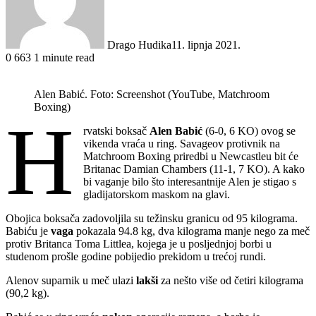
Drago Hudika
11. lipnja 2021.
0
663
1 minute read
Alen Babić. Foto: Screenshot (YouTube, Matchroom
Boxing)
H
rvatski boksač
Alen Babić
(6-0, 6 KO) ovog se
vikenda vraća u ring. Savageov protivnik na
Matchroom Boxing priredbi u Newcastleu bit će
Britanac Damian Chambers (11-1, 7 KO). A kako
bi vaganje bilo što interesantnije Alen je stigao s
gladijatorskom maskom na glavi.
Obojica boksača zadovoljila su težinsku granicu od 95 kilograma.
Babiću je
vaga
pokazala 94.8 kg, dva kilograma manje nego za meč
protiv Britanca Toma Littlea, kojega je u posljednjoj borbi u
studenom prošle godine pobijedio prekidom u trećoj rundi.
Alenov suparnik u meč ulazi
lakši
za nešto više od četiri kilograma
(90,2 kg).