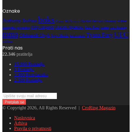
Oznake
boks
Anthony Joshua
Daniel Dubois
Deontay Wilder
Conor McGregor
Filip Hrgović
Francis Ngannou
Jake Paul
kick boxing
karate
Europsko prvenstvo
mma
UFC
Tyson Fury
Oleksandr Usyk
Stipe Miočić
taekwondo
video
Prati nas
22.346
pratitelja
15.866
Pratitelja
0
Pratitelja
3.980
Pretplatnika
2.500
Pratitelja
Upišite
svoju
mail
© Copyright 2026, All Rights Reserved |
CroRing Magazin
adresu
Naslovnica
Arhiva
Pravila o privatnosti