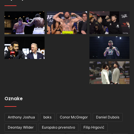
Oznake
Anthony Joshua
boks
Conor McGregor
Daniel Dubois
Deontay Wilder
Europsko prvenstvo
Filip Hrgović