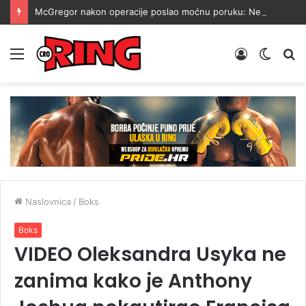
McGregor nakon operacije poslao moćnu poruku: Nezaustavljiv sam
Menu
Prijava
Switch
Tr
skin
Naslovnica
/
Boks
Boks
VIDEO Oleksandra Usyka ne
zanima kako je Anthony