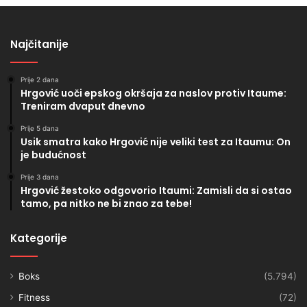
Najčitanije
Prije 2 dana
Hrgović uoči epskog okršaja za naslov protiv Itaume:
Treniram dvaput dnevno
Prije 5 dana
Usik smatra kako Hrgović nije veliki test za Itaumu: On
je budućnost
Prije 3 dana
Hrgović žestoko odgovorio Itaumi: Zamisli da si ostao
tamo, pa nitko ne bi znao za tebe!
Kategorije
Boks
(5.794)
Fitness
(72)