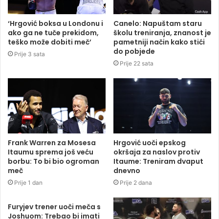
‘Hrgović boksa u Londonu i
Canelo: Napuštam staru
ako ga ne tuče prekidom,
školu treniranja, znanost je
teško može dobiti meč’
pametniji način kako stići
do pobjede
Prije 3 sata
Prije 22 sata
Frank Warren za Mosesa
Hrgović uoči epskog
Itaumu sprema još veću
okršaja za naslov protiv
borbu: To bi bio ogroman
Itaume: Treniram dvaput
meč
dnevno
Prije 1 dan
Prije 2 dana
Furyjev trener uoči meča s
Joshuom: Trebao bi imati