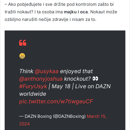
– Ako pobjeđujete i sve držite pod kontrolom zašto bi
tražili nokaut? I ta osoba ima
majku i oca
. Nokaut može
ozbiljno narušiti nečije zdravlje i nisam za to.
Think
@usykaa
enjoyed that
@anthonyjoshua
knockout?
#FuryUsyk
| May 18 | Live on DAZN
worldwide
pic.twitter.com/w7tiwgeuCF
— DAZN Boxing (@DAZNBoxing)
March 15,
2024