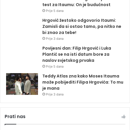
test za Itaumu: On je budućnost
Prije 5 dana
Hrgović žestoko odgovorio Itaumi:
Zamisli da si ostao tamo, pa nitko ne
bi znao za tebe!
Prije 3 dana
Povijesni dan: Filip Hrgović i Luka
Plantić se na isti datum bore za
naslov svjetskog prvaka
Prije 5 dana
Teddy Atlas zna kako Moses Itauma
može pobijediti Filipa Hrgovića: To mu
je mana
Prije 3 dana
Prati nas