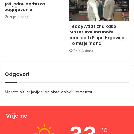
još jednu borbu za
zagrijavanje
Prije 3 dana
Teddy Atlas zna kako
Moses Itauma može
pobijediti Filipa Hrgovića:
To mu je mana
Prije 3 dana
Odgovori
Morate biti
prijavljeni
da biste objavili komentar.
Vrijeme
℃