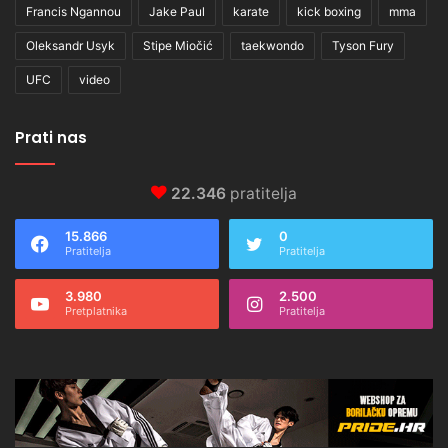
Francis Ngannou
Jake Paul
karate
kick boxing
mma
Oleksandr Usyk
Stipe Miočić
taekwondo
Tyson Fury
UFC
video
Prati nas
22.346
pratitelja
15.866
0
Pratitelja
Pratitelja
3.980
2.500
Pretplatnika
Pratitelja