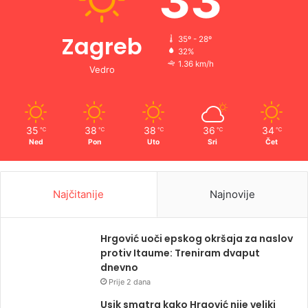
33
Zagreb
35º - 28º
32%
1.36 km/h
Vedro
35
38
38
36
34
℃
℃
℃
℃
℃
Ned
Pon
Uto
Sri
Čet
Najčitanije
Najnovije
Hrgović uoči epskog okršaja za naslov
protiv Itaume: Treniram dvaput
dnevno
Prije 2 dana
Usik smatra kako Hrgović nije veliki