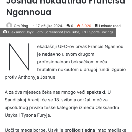
Joshua nokautirao Francisa
Ngannoua
Cro Ring
17. ožujka 2024.
0
3.020
1 minute read
Oleksandr Usyk. Foto: Screenshot (YouTube, TNT Sports Boxing)
N
ekadašnji UFC-ov prvak Francis Ngannou
je
nedavno
u svom drugom
profesionalnom boksačkom meču
brutalnim nokautom u drugoj rundi izgubio
protiv Anthonyja Joshue.
A za dva mjeseca čeka nas mnogo veći
spektakl
. U
Saudijskoj Arabiji će se 18. svibnja održati meč za
apsolutnog prvaka teške kategorije između Oleksandra
Usyka i Tysona Furyja.
Uoči te mega borbe, Usyk je
prošlog tjedna
imao medijske