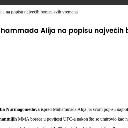
 na popisu najvećih boraca svih vremena
uhammada Alija na popisu najvećih
iba Nurmagomedova
ispred Muhammada Alija na svom popisu najbolj
nantnijih
MMA boraca u povijesti UFC-a nakon što se umirovio kao ne