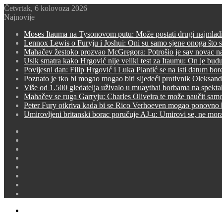
Četvrtak, 6 kolovoza 2026
Najnovije
Moses Itauma na Tysonovom putu: Može postati drugi najmlađi p
Lennox Lewis o Furyju i Joshui: Oni su samo sjene onoga što su
Mahačev žestoko prozvao McGregora: Potrošio je sav novac na 
Usik smatra kako Hrgović nije veliki test za Itaumu: On je bud
Povijesni dan: Filip Hrgović i Luka Plantić se na isti datum bo
Poznato je tko bi mogao mogao biti sljedeći protivnik Oleksand
Više od 1.500 gledatelja uživalo u muaythai borbama na spekt
Mahačev se ruga Garryju: Charles Oliveira te može naučit samo
Peter Fury otkriva kada bi se Rico Verhoeven mogao ponovno b
Umirovljeni britanski borac poručuje AJ-u: Umirovi se, ne mora
Switch
skin
Sidebar
Random
Article
Prijava
Instagram
YouTube
Twitter
Facebook
Menu