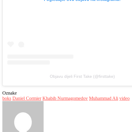
Objavu dijeli First Take (@firsttake)
Oznake
boks
Daniel Cormier
Khabib Nurmagomedov
Muhammad Ali
video