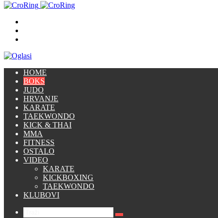
Traži
Switch
skin
Prijava
HOME
BOKS
JUDO
HRVANJE
KARATE
TAEKWONDO
KICK & THAI
MMA
FITNESS
OSTALO
VIDEO
KARATE
KICKBOXING
TAEKWONDO
KLUBOVI
Traži