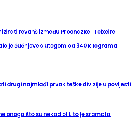
izirati revanš između Prochazke i Teixeire
adio je čučnjeve s utegom od 340 kilograma
drugi najmlađi prvak teške divizije u povijesti
ne onoga što su nekad bili, to je sramota