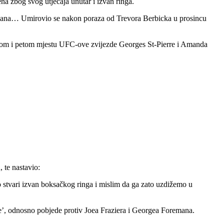
ena zbog svog utjecaja unutar i izvan ringa.
emana… Umirovio se nakon poraza od Trevora Berbicka u prosincu
tom i petom mjestu UFC-ove zvijezde Georges St-Pierre i Amanda
 te nastavio:
liko stvari izvan boksačkog ringa i mislim da ga zato uzdižemo u
le’, odnosno pobjede protiv Joea Fraziera i Georgea Foremana.