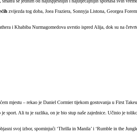
, smatra se jednim od najuspješnijih i najutjecajnijih sportaša svih vrem
ećih
zvijezda tog doba, Joea Fraziera, Sonnyja Listona, Georgea For
hera i Khabiba Nurmagomedova uvrstio ispred Alija, dok su na četvr
ćem mjestu – rekao je Daniel Cormier tijekom gostovanja u First Takeu,
o
je sport. Ali tu je razlika, on je bio stup naše zajednice. Učinio je to
jasni svoj izbor, spominjući ‘Thrilla in Manila’ i ‘Rumble in the Jung