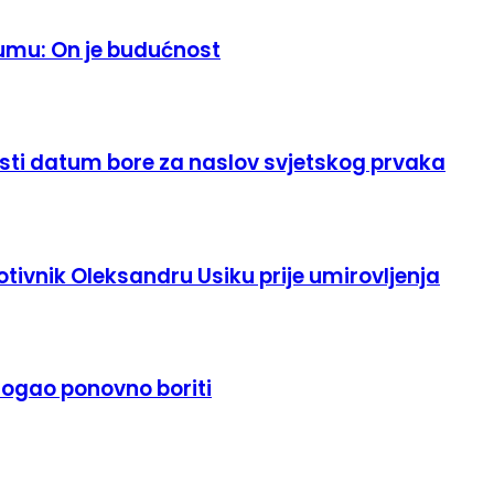
taumu: On je budućnost
na isti datum bore za naslov svjetskog prvaka
otivnik Oleksandru Usiku prije umirovljenja
mogao ponovno boriti