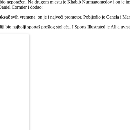
e bio neporažen. Na drugom mjestu je Khabib Nurmagomedov i on je ima
 Daniel Cormier i dodao:
oksač
svih vremena, on je i najveći promotor. Pobijedio je Canela i Man
i bio najbolji sportaš prošlog stoljeća. I Sports Illustrated je Alija uvr