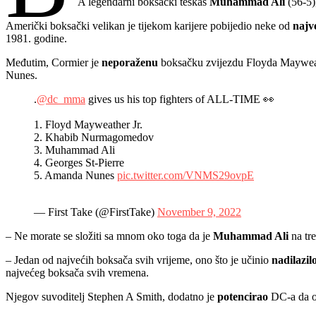
A legendarni boksački teškaš
Muhammad Ali
(56-5)
Američki boksački velikan je tijekom karijere pobijedio neke od
najv
1981. godine.
Međutim, Cormier je
neporaženu
boksačku zvijezdu Floyda Mayweat
Nunes.
.
@dc_mma
gives us his top fighters of ALL-TIME 👀
1. Floyd Mayweather Jr.
2. Khabib Nurmagomedov
3. Muhammad Ali
4. Georges St-Pierre
5. Amanda Nunes
pic.twitter.com/VNMS29ovpE
— First Take (@FirstTake)
November 9, 2022
– Ne morate se složiti sa mnom oko toga da je
Muhammad Ali
na tre
– Jedan od najvećih boksača svih vrijeme, ono što je učinio
nadilazil
najvećeg boksača svih vremena.
Njegov suvoditelj Stephen A Smith, dodatno je
potencirao
DC-a da ob