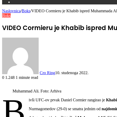
Switch
skin
Naslovnica
/
Boks
/
VIDEO Cormieru je Khabib ispred Muhammada Alija
Boks
VIDEO Cormieru je Khabib ispred M
Cro Ring
10. studenoga 2022.
0
1.248
1 minute read
Muhammad Ali. Foto: Arhiva
B
ivši UFC-ov prvak Daniel Cormier rangirao je
Khab
Nurmagomedov (29-0) se smatra jednim od
najdomi