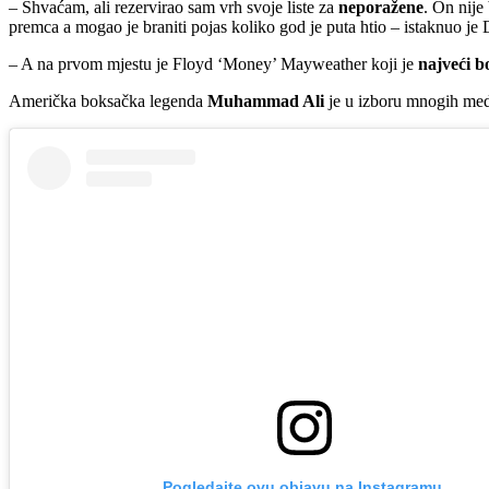
– Shvaćam, ali rezervirao sam vrh svoje liste za
neporažene
. On nij
premca a mogao je braniti pojas koliko god je puta htio – istaknuo je
– A na prvom mjestu je Floyd ‘Money’ Mayweather koji je
najveći b
Američka boksačka legenda
Muhammad Ali
je u izboru mnogih medij
Pogledajte ovu objavu na Instagramu.