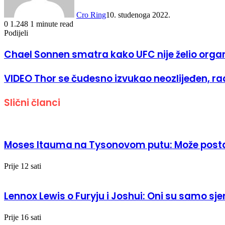
Cro Ring
10. studenoga 2022.
0
1.248
1 minute read
Podijeli
Facebook
Twitter
LinkedIn
Tumblr
Pinterest
Reddit
Messenger
Messenger
WhatsApp
Viber
Podijeli
Ispis
e-
Chael Sonnen smatra kako UFC nije želio organ
mailom
VIDEO Thor se čudesno izvukao neozlijeđen, r
Slični članci
Moses Itauma na Tysonovom putu: Može postati 
Prije 12 sati
Lennox Lewis o Furyju i Joshui: Oni su samo sje
Prije 16 sati