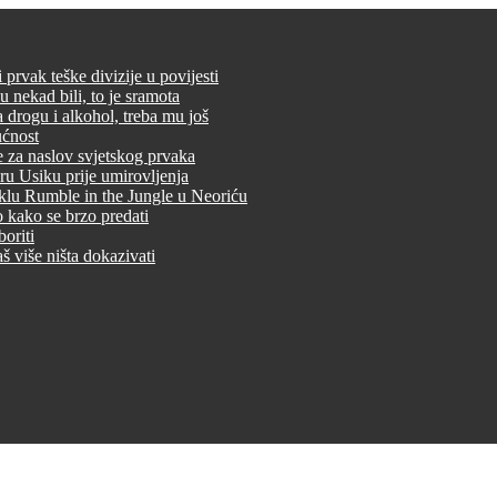
rvak teške divizije u povijesti
 nekad bili, to je sramota
drogu i alkohol, treba mu još
ućnost
re za naslov svjetskog prvaka
ru Usiku prije umirovljenja
aklu Rumble in the Jungle u Neoriću
 kako se brzo predati
oriti
š više ništa dokazivati