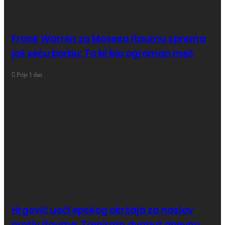
Frank Warren za Mosesa Itaumu sprema
još veću borbu: To bi bio ogroman meč
Prije 1 dan
Hrgović uoči epskog okršaja za naslov
protiv Itaume: Treniram dvaput dnevno