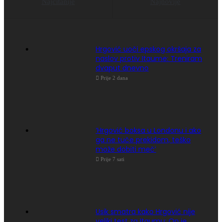
Najčitanije
Najnovije
Hrgović uoči epskog okršaja za
naslov protiv Itaume: Treniram
dvaput dnevno
Prije 2 dana
‘Hrgović boksa u Londonu i ako
ga ne tuče prekidom, teško
može dobiti meč’
Prije 7 sati
Usik smatra kako Hrgović nije
veliki test za Itaumu: On je