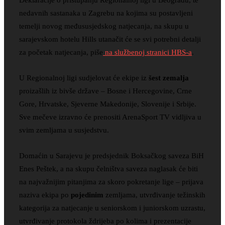
nedavnih sastanaka u Zagrebu na kojima su postavljeni
temelji novog međususjedskog natjecanja, na skupu u
sarajevskom hotelu Hills utanačit će se svi potrebni detalji
za početak natjecanja, piše
na službenoj stranici HBS-a
.
U Regionalnoj ligi sudjelovat će ekipe iz
šest zemalja
proizašlih iz bivše države – Bosne i Hercegovine, Crne
Gore, Hrvatske, Sjeverne Makedonije, Slovenije i Srbije.
Sve mečeve izravno će prenositi ArenaSport TV vidljiva u
svim zemljama u susjedstvu.
Domaćin u Sarajevu je predsjednik Boksačkog saveza BiH
Enes Peštek, a na skupu čelništva saveza naglasak će biti
na najvažnijim pitanjima za skoro pokretanje lige – prijava
naziva ekipa po
pojedinim
zemljama, utvrđivanje težinskih
kategorija za natjecanje u seniorskom i juniorskom uzrastu,
utvrđivanje protokola ždrijeba po kolima i prezentacije