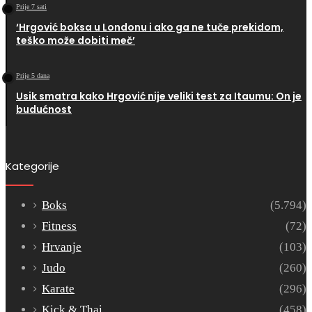
Prije 7 sati
‘Hrgović boksa u Londonu i ako ga ne tuče prekidom,
teško može dobiti meč’
Prije 5 dana
Usik smatra kako Hrgović nije veliki test za Itaumu: On je
budućnost
Kategorije
Boks
(5.794)
Fitness
(72)
Hrvanje
(103)
Judo
(260)
Karate
(296)
Kick & Thai
(458)