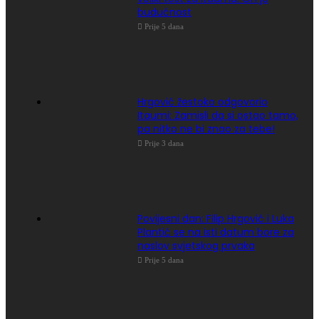
budućnost
Prije 5 dana
Hrgović žestoko odgovorio
Itaumi: Zamisli da si ostao tamo,
pa nitko ne bi znao za tebe!
Prije 3 dana
Povijesni dan: Filip Hrgović i Luka
Plantić se na isti datum bore za
naslov svjetskog prvaka
Prije 5 dana