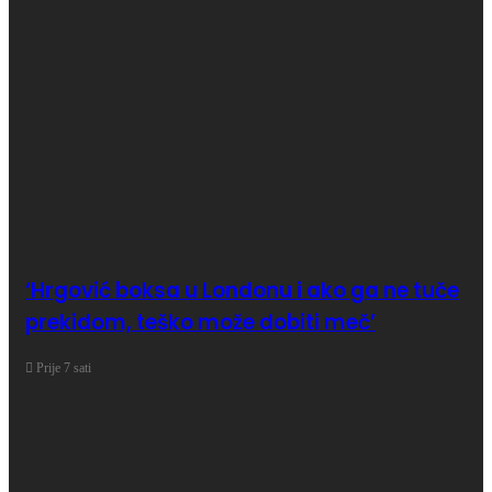
‘Hrgović boksa u Londonu i ako ga ne tuče
prekidom, teško može dobiti meč’
Prije 7 sati