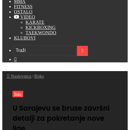
MMA
FITNESS
OSTALO
VIDEO
KARATE
KICKBOXING
TAEKWONDO
KLUBOVI
Traži
Switch
skin
Naslovnica
/
Boks
Boks
U Sarajevu se bruse završni
detalji za pokretanje nove
lige