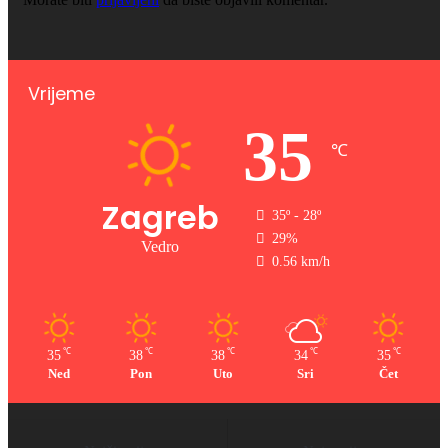
Vrijeme
35
℃
Zagreb
35º - 28º
29%
Vedro
0.56 km/h
℃
℃
℃
℃
℃
35
38
38
34
35
Ned
Pon
Uto
Sri
Čet