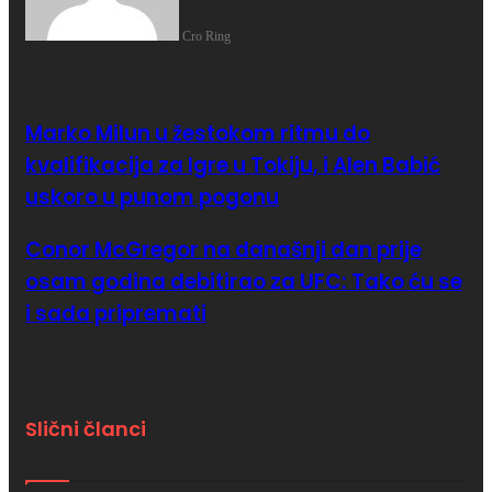
Cro Ring
Marko Milun u žestokom ritmu do
kvalifikacija za Igre u Tokiju, i Alen Babić
uskoro u punom pogonu
Conor McGregor na današnji dan prije
osam godina debitirao za UFC: Tako ću se
i sada pripremati
Slični članci