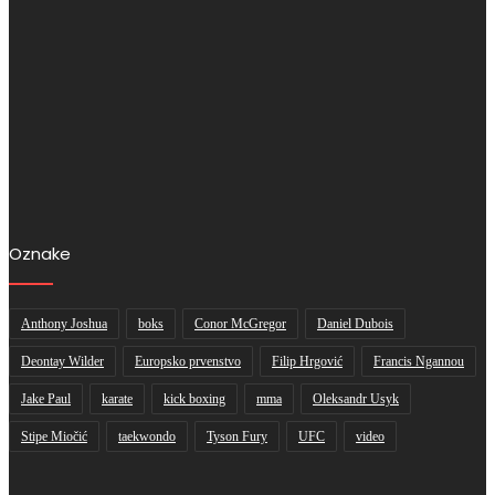
Oznake
Anthony Joshua
boks
Conor McGregor
Daniel Dubois
Deontay Wilder
Europsko prvenstvo
Filip Hrgović
Francis Ngannou
Jake Paul
karate
kick boxing
mma
Oleksandr Usyk
Stipe Miočić
taekwondo
Tyson Fury
UFC
video