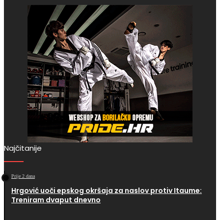
Najčitanije
Prije 2 dana
Hrgović uoči epskog okršaja za naslov protiv Itaume:
Treniram dvaput dnevno