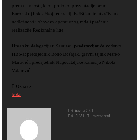
prema javnosti, kao i protokol prezentacije prema
Europskoj boksačkoj federaciji EUBC-u, te utvrđivanje
nadležnosti i obaveza operativnog rada i praćenja
realizacije Regionalne lige.
Hrvatsku delegaciju u Sarajevu
predstavljat
će vodstvo
HBS-a: predsjednik Bono Bošnjak, glavni tajnik Marko
Marović i predsjednik Natjecateljske komisije Nikola
Volarević.
Oznake
boks
6. travnja 2021.
0
351
1 minute read