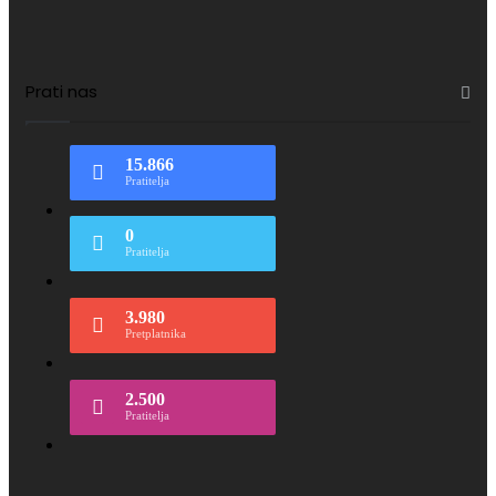
Prati nas
15.866
Pratitelja
0
Pratitelja
3.980
Pretplatnika
2.500
Pratitelja