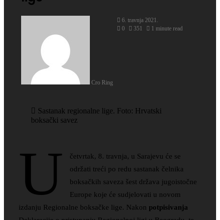
6. travnja 2021.
0
351
1 minute read
Cro Ring
Sastanak regionalne lige. Foto: Hrvatski
boksački savez
U
četvrtak, 8. travnja, u Sarajevu će se
održati treći po redu sastanak čelnika
boksačkih saveza šest država jugoistočne
Europe koje će sudjelovati u novom
izdanju Regionalne boksačke lige. Nakon
potpisivanja
Deklaracije o pristupanju Regionalnoj ligi u Beogradu, te