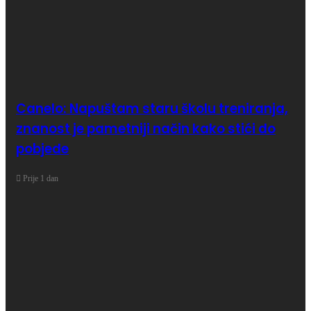
Canelo: Napuštam staru školu treniranja,
znanost je pametniji način kako stići do
pobjede
Prije 1 dan