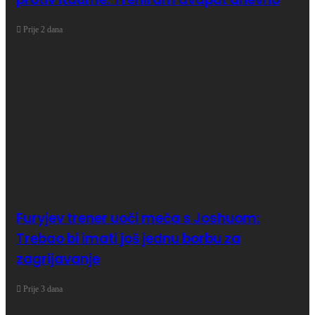
Prije 2 dana
Furyjev trener uoči meča s Joshuom:
Trebao bi imati još jednu borbu za
zagrijavanje
Prije 3 dana