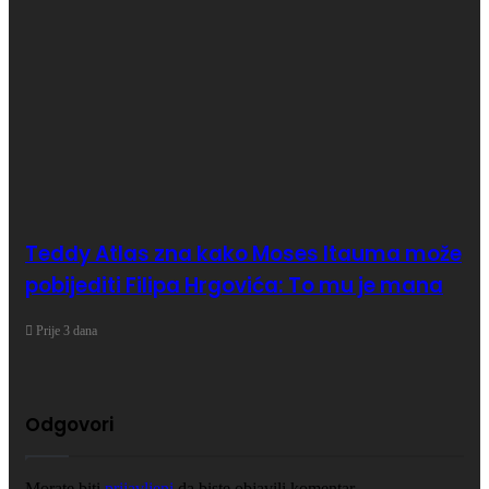
Teddy Atlas zna kako Moses Itauma može
pobijediti Filipa Hrgovića: To mu je mana
Prije 3 dana
Odgovori
Morate biti
prijavljeni
da biste objavili komentar.