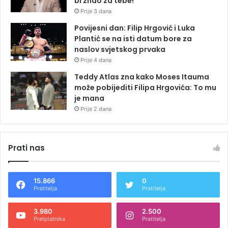
bi znao za tebe!
Prije 3 dana
Povijesni dan: Filip Hrgović i Luka
Plantić se na isti datum bore za
naslov svjetskog prvaka
Prije 4 dana
Teddy Atlas zna kako Moses Itauma
može pobijediti Filipa Hrgovića: To mu
je mana
Prije 2 dana
Prati nas
15.866
0
Pratitelja
Pratitelja
3.980
2.500
Pretplatnika
Pratitelja