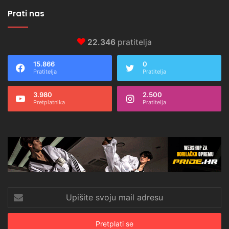
Prati nas
22.346
pratitelja
15.866
0
Pratitelja
Pratitelja
3.980
2.500
Pretplatnika
Pratitelja
Upišite
svoju
mail
adresu