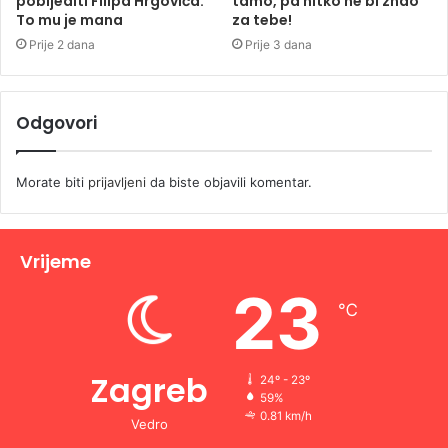
pobijediti Filipa Hrgovića:
tamo, pa nitko ne bi znao
To mu je mana
za tebe!
Prije 2 dana
Prije 3 dana
Odgovori
Morate biti
prijavljeni
da biste objavili komentar.
Vrijeme
23
℃
Zagreb
24º - 23º
59%
0.81 km/h
Vedro