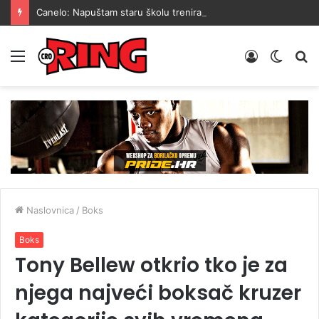
Canelo: Napuštam staru školu treniranja, znanost je pametniji način kako stići do pobjede
Menu
Prijava
Switch
Tr
skin
Naslovnica
/
Boks
Boks
Tony Bellew otkrio tko je za
njega najveći boksač kruzer