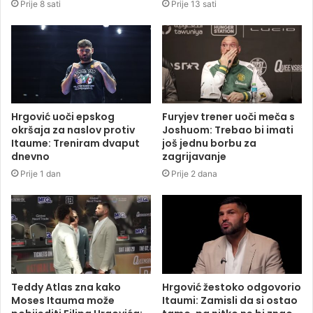
Prije 8 sati
Prije 13 sati
Hrgović uoči epskog
Furyjev trener uoči meča s
okršaja za naslov protiv
Joshuom: Trebao bi imati
Itaume: Treniram dvaput
još jednu borbu za
dnevno
zagrijavanje
Prije 1 dan
Prije 2 dana
Teddy Atlas zna kako
Hrgović žestoko odgovorio
Moses Itauma može
Itaumi: Zamisli da si ostao