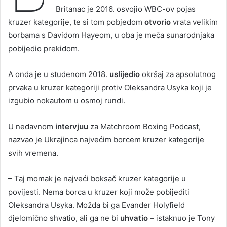
Britanac je 2016. osvojio WBC-ov pojas
kruzer kategorije, te si tom pobjedom
otvorio
vrata velikim
borbama s Davidom Hayeom, u oba je meča sunarodnjaka
pobijedio prekidom.
A onda je u studenom 2018.
uslijedio
okršaj za apsolutnog
prvaka u kruzer kategoriji protiv Oleksandra Usyka koji je
izgubio nokautom u osmoj rundi.
U nedavnom
intervjuu
za Matchroom Boxing Podcast,
nazvao je Ukrajinca najvećim borcem kruzer kategorije
svih vremena.
– Taj momak je najveći boksač kruzer kategorije u
povijesti. Nema borca u kruzer koji može pobijediti
Oleksandra Usyka. Možda bi ga Evander Holyfield
djelomično shvatio, ali ga ne bi
uhvatio
– istaknuo je Tony