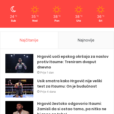
24
35
38
38
36
℃
℃
℃
℃
℃
Sub
Ned
Pon
Uto
Sri
Najčitanije
Najnovije
Hrgović uoči epskog okršaja za naslov
protiv Itaume: Treniram dvaput
dnevno
Prije 1 dan
Usik smatra kako Hrgović nije veliki
test za Itaumu: On je budućnost
Prije 4 dana
Hrgović žestoko odgovorio Itaumi:
Zamisli da si ostao tamo, pa nitko ne