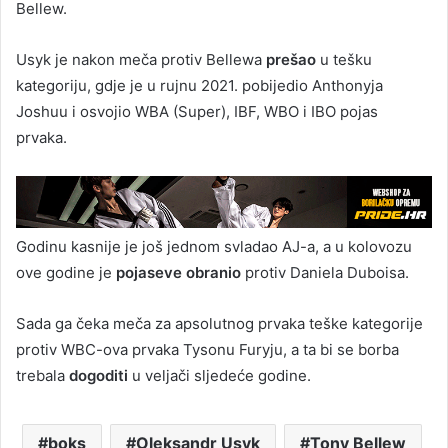
Bellew.
Usyk je nakon meča protiv Bellewa
prešao
u tešku
kategoriju, gdje je u rujnu 2021. pobijedio Anthonyja
Joshuu i osvojio WBA (Super), IBF, WBO i IBO pojas
prvaka.
Godinu kasnije je još jednom svladao AJ-a, a u kolovozu
ove godine je
pojaseve obranio
protiv Daniela Duboisa.
Sada ga čeka meča za apsolutnog prvaka teške kategorije
protiv WBC-ova prvaka Tysonu Furyju, a ta bi se borba
trebala
dogoditi
u veljači sljedeće godine.
boks
Oleksandr Usyk
Tony Bellew