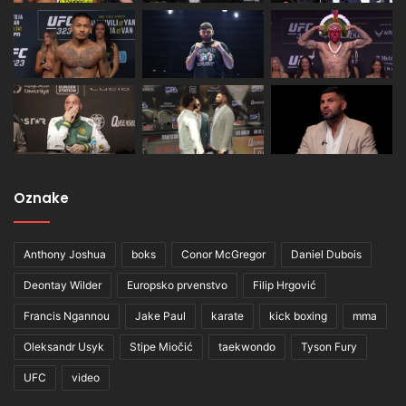
Oznake
Anthony Joshua
boks
Conor McGregor
Daniel Dubois
Deontay Wilder
Europsko prvenstvo
Filip Hrgović
Francis Ngannou
Jake Paul
karate
kick boxing
mma
Oleksandr Usyk
Stipe Miočić
taekwondo
Tyson Fury
UFC
video