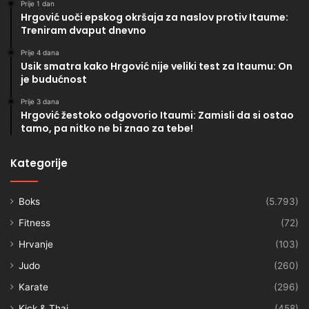
Prije 1 dan
Hrgović uoči epskog okršaja za naslov protiv Itaume:
Treniram dvaput dnevno
Prije 4 dana
Usik smatra kako Hrgović nije veliki test za Itaumu: On
je budućnost
Prije 3 dana
Hrgović žestoko odgovorio Itaumi: Zamisli da si ostao
tamo, pa nitko ne bi znao za tebe!
Kategorije
Boks
(5.793)
Fitness
(72)
Hrvanje
(103)
Judo
(260)
Karate
(296)
Kick & Thai
(458)