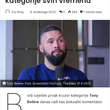
kategorije svih vremena
Cro Ring
9. studenoga 2023.
0
383
1 minute read
Tony Bellew. Foto: Screenshot (YouTube, The Diary Of A CEO)
B
ivši svjetski prvak kruzer kategorije
Tony
Bellew
danas radi kao boksački komentator.