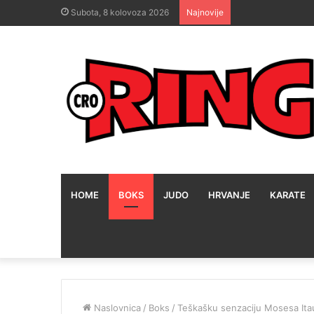
Subota, 8 kolovoza 2026
Najnovije
HOME
BOKS
JUDO
HRVANJE
KARATE
Naslovnica
/
Boks
/
Teškašku senzaciju Mosesa Itau