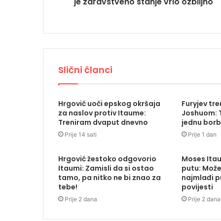
je zdravstveno stanje vrlo ozbiljno
Slični članci
Hrgović uoči epskog okršaja
Furyjev tr
za naslov protiv Itaume:
Joshuom: T
Treniram dvaput dnevno
jednu borb
Prije 14 sati
Prije 1 dan
Hrgović žestoko odgovorio
Moses Ita
Itaumi: Zamisli da si ostao
putu: Može
tamo, pa nitko ne bi znao za
najmlađi pr
tebe!
povijesti
Prije 2 dana
Prije 2 dana