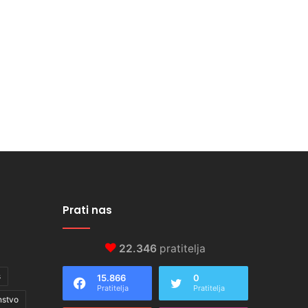
Prati nas
22.346
pratitelja
s
15.866
0
Pratitelja
Pratitelja
nstvo