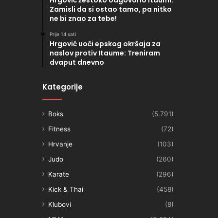
Hrgović žestoko odgovorio Itaumi:
Zamisli da si ostao tamo, pa nitko
ne bi znao za tebe!
Prije 14 sati
Hrgović uoči epskog okršaja za
naslov protiv Itaume: Treniram
dvaput dnevno
Kategorije
Boks
(5.791)
Fitness
(72)
Hrvanje
(103)
Judo
(260)
Karate
(296)
Kick & Thai
(458)
Klubovi
(8)