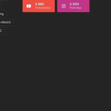
3.980
2.500
Pretplatnika
Pratitelja
ing
e Miočić
C