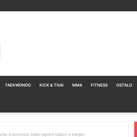
TAEKWONDO
KICK & THAI
MMA
FITNESS
OSTALO
mu u kolovozu čeka najveći izazov u karijeri