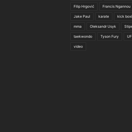
Filip Hrgović
Francis Ngannou
Jake Paul
karate
kick box
mma
Oleksandr Usyk
Stip
taekwondo
Tyson Fury
UF
video