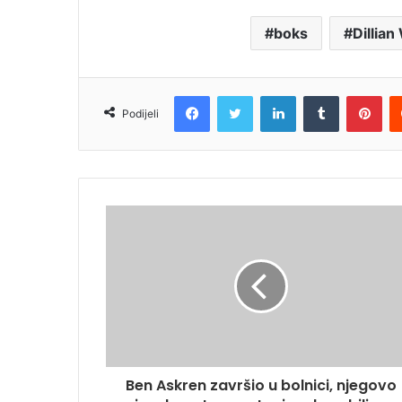
boks
Dillia
Facebook
Twitter
LinkedIn
Tumblr
Pin
Podijeli
Ben Askren završio u bolnici, njegovo