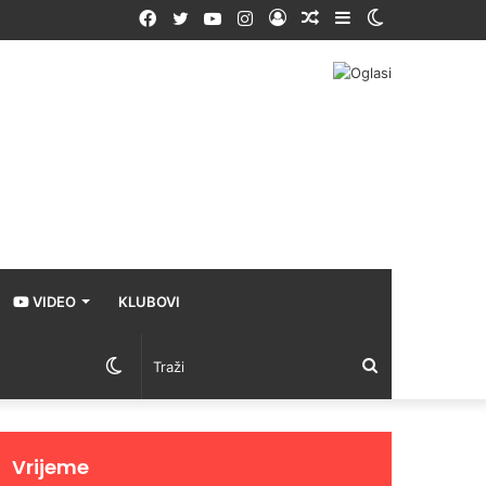
Facebook
Twitter
YouTube
Instagram
Prijava
Random
Sidebar
Switch
Article
skin
VIDEO
KLUBOVI
Switch
Traži
skin
Vrijeme