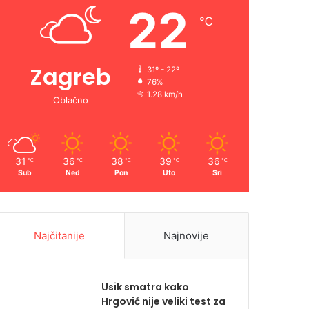
22
℃
Zagreb
31º - 22º
76%
1.28 km/h
Oblačno
31
36
38
39
36
℃
℃
℃
℃
℃
Sub
Ned
Pon
Uto
Sri
Najčitanije
Najnovije
Usik smatra kako
Hrgović nije veliki test za