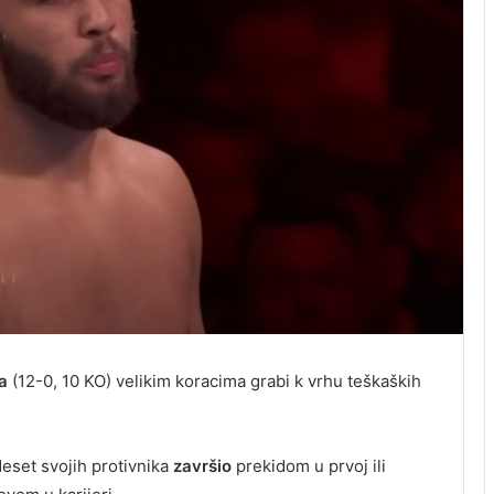
a
(12-0, 10 KO) velikim koracima grabi k vrhu teškaških
deset svojih protivnika
završio
prekidom u prvoj ili