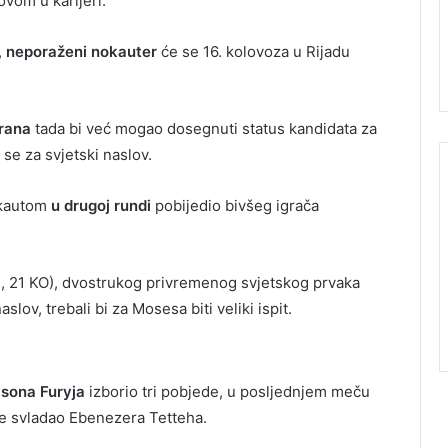
ovom u karijeri.
,
neporaženi nokauter
će se 16. kolovoza u Rijadu
erana
tada bi već mogao dosegnuti status kandidata za
 se za svjetski naslov.
nokautom
u drugoj rundi
pobijedio bivšeg igrača
, 21 KO), dvostrukog privremenog svjetskog prvaka
slov, trebali bi za Mosesa biti veliki ispit.
sona Furyja
izborio tri pobjede, u posljednjem meču
e svladao Ebenezera Tetteha.