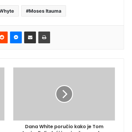
n Whyte
Moses Itauma
terest
Reddit
Messenger
Podijeli e-mailom
Ispis
Dana White poručio kako je Tom