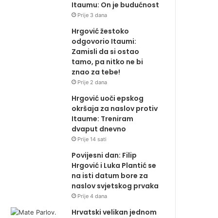
Itaumu: On je budućnost
Prije 3 dana
Hrgović žestoko
odgovorio Itaumi:
Zamisli da si ostao
tamo, pa nitko ne bi
znao za tebe!
Prije 2 dana
Hrgović uoči epskog
okršaja za naslov protiv
Itaume: Treniram
dvaput dnevno
Prije 14 sati
Povijesni dan: Filip
Hrgović i Luka Plantić se
na isti datum bore za
naslov svjetskog prvaka
Prije 4 dana
Hrvatski velikan jednom