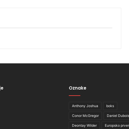
je
Oznake
Anthony Joshua
boks
Conor McGregor
Daniel Duboi
Deontay Wilder
Europsko prve