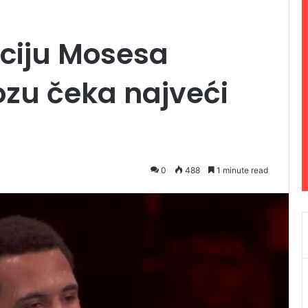
ciju Mosesa
ozu čeka najveći
0
488
1 minute read