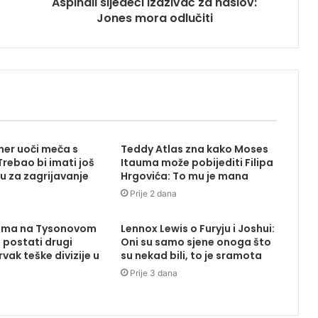
Aspinall sljedeći izazivač za naslov:
Jones mora odlučiti
ener uoči meča s
Teddy Atlas zna kako Moses
rebao bi imati još
Itauma može pobijediti Filipa
u za zagrijavanje
Hrgovića: To mu je mana
Prije 2 dana
uma na Tysonovom
Lennox Lewis o Furyju i Joshui:
 postati drugi
Oni su samo sjene onoga što
vak teške divizije u
su nekad bili, to je sramota
Prije 3 dana