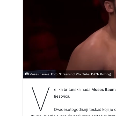
Moses Itauma. Foto: Screenshot (YouTube, DAZN Boxing)
V
elika britanska nada
Moses Itaum
ljestvica.
Dvadesetogodišnji teškaš koji je 