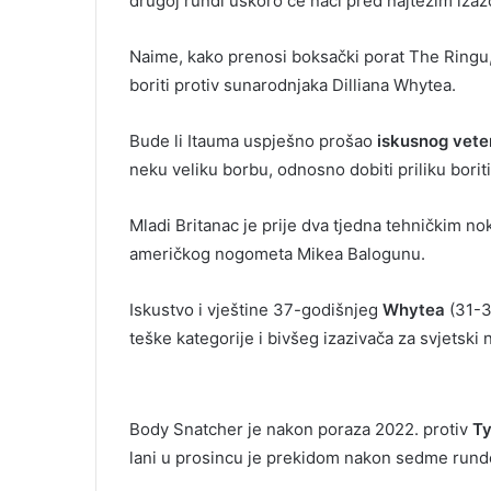
drugoj rundi uskoro će naći pred najtežim izaz
Naime, kako prenosi boksački porat The Ringu
boriti protiv sunarodnjaka Dilliana Whytea.
Bude li Itauma uspješno prošao
iskusnog vet
neku veliku borbu, odnosno dobiti priliku boriti
Mladi Britanac je prije dva tjedna tehničkim 
američkog nogometa Mikea Balogunu.
Iskustvo i vještine 37-godišnjeg
Whytea
(31-3
teške kategorije i bivšeg izazivača za svjetski na
Body Snatcher je nakon poraza 2022. protiv
Ty
lani u prosincu je prekidom nakon sedme rund