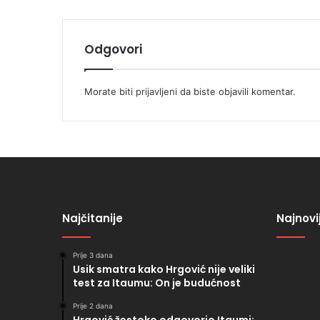
Odgovori
Morate biti
prijavljeni
da biste objavili komentar.
Najčitanije
Najnovi
Prije 3 dana
Usik smatra kako Hrgović nije veliki
test za Itaumu: On je budućnost
Prije 2 dana