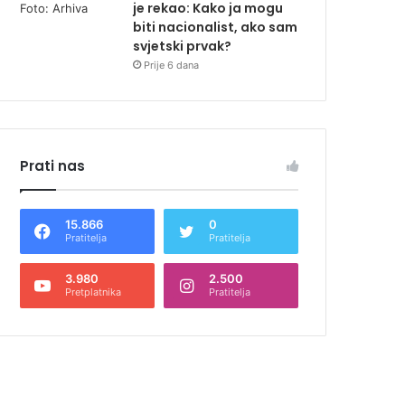
je rekao: Kako ja mogu
biti nacionalist, ako sam
svjetski prvak?
Prije 6 dana
Prati nas
15.866
0
Pratitelja
Pratitelja
3.980
2.500
Pretplatnika
Pratitelja