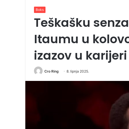
Boks
Teškašku senza
Itaumu u kolov
izazov u karijeri
Cro Ring
8. lipnja 2025.