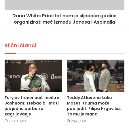
Dana White: Prioritet nam je sljedeće godine
organizirati meč između Jonesa i Aspinalla
Slični članci
Furyjev trener uoči meča s
Teddy Atlas zna kako
Joshuom: Trebao bi imati
Moses Itauma može
još jednu borbu za
pobijediti Filipa Hrgovića:
zagrijavanje
To mu je mana
Prije 4 sata
Prije 8 sati