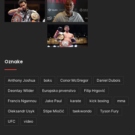
Oznake
Anthony Joshua
boks
Conor McGregor
Daniel Dubois
Deontay Wilder
Europsko prvenstvo
Filip Hrgović
Francis Ngannou
Jake Paul
karate
kick boxing
mma
Oleksandr Usyk
Stipe Miočić
taekwondo
Tyson Fury
UFC
video