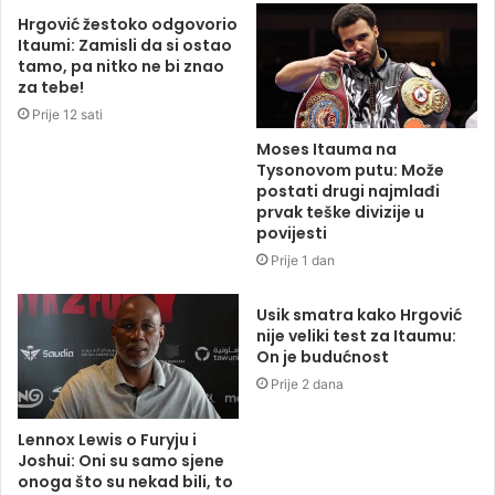
Hrgović žestoko odgovorio
Itaumi: Zamisli da si ostao
tamo, pa nitko ne bi znao
za tebe!
Prije 12 sati
Moses Itauma na
Tysonovom putu: Može
postati drugi najmlađi
prvak teške divizije u
povijesti
Prije 1 dan
Usik smatra kako Hrgović
nije veliki test za Itaumu:
On je budućnost
Prije 2 dana
Lennox Lewis o Furyju i
Joshui: Oni su samo sjene
onoga što su nekad bili, to