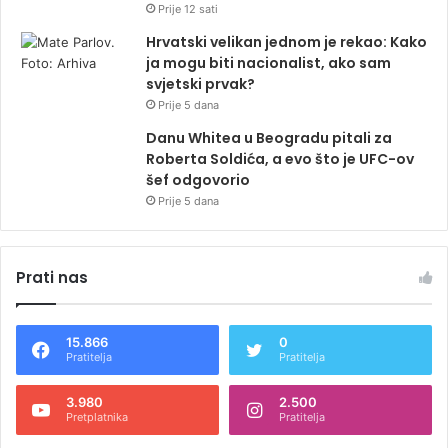
Prije 12 sati
Hrvatski velikan jednom je rekao: Kako
ja mogu biti nacionalist, ako sam
svjetski prvak?
Prije 5 dana
Danu Whitea u Beogradu pitali za
Roberta Soldića, a evo što je UFC-ov
šef odgovorio
Prije 5 dana
Prati nas
15.866
0
Pratitelja
Pratitelja
3.980
2.500
Pretplatnika
Pratitelja