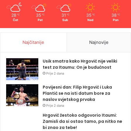
28
35
31
35
38
℃
℃
℃
℃
℃
Čet
Pet
Sub
Ned
Pon
Najčitanije
Najnovije
Usik smatra kako Hrgović nije veliki
test za Itaumu: On je budućnost
Prije 2 dana
Povijesni dan: Filip Hrgović i Luka
Plantić se na isti datum bore za
naslov svjetskog prvaka
Prije 2 dana
Hrgović žestoko odgovorio Itaumi:
Zamisli da si ostao tamo, pa nitko ne
bi znao za tebe!