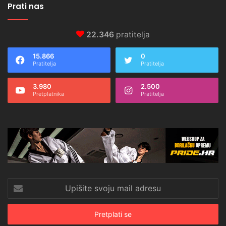
Prati nas
22.346
pratitelja
15.866
0
Pratitelja
Pratitelja
3.980
2.500
Pretplatnika
Pratitelja
Upišite
svoju
mail
adresu