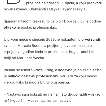
prosinca na priredbi u Rijadu, a koju predvodi
revanš između Oleksandra Usyka i Tysona Furyja.
Sjajnom mladom teškašu to će biti 11. borba u dvije godine
otkako
je postao profesionalac.
U prvom meču u siječnju 2023. je nokautom
u prvoj rundi
svladao Marcela Bodea, a posljednji dvoboj imao je u
srpnju ove godine kada je prekidom u drugoj rundi bio
bolji od Mariusza Wacha.
Itaumu se uskoro vraća u ring, a nedavno je objasnio zašto
je
odlučio
nastaviti profesionalnu karijeru za koju mnogi
vjeruju kako bi mogla biti vrlo uspješna.
– Nastavio sam boksati jer nemam što
drugo
raditi – rekao
je 19-godišnji Moses Itauma, pa nastavio: