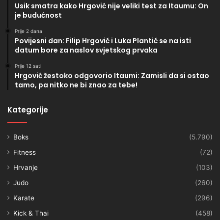
Usik smatra kako Hrgović nije veliki test za Itaumu: On
je budućnost
Prije 2 dana
Povijesni dan: Filip Hrgović i Luka Plantić se na isti
datum bore za naslov svjetskog prvaka
Prije 12 sati
Hrgović žestoko odgovorio Itaumi: Zamisli da si ostao
tamo, pa nitko ne bi znao za tebe!
Kategorije
Boks
(5.790)
Fitness
(72)
Hrvanje
(103)
Judo
(260)
Karate
(296)
Kick & Thai
(458)