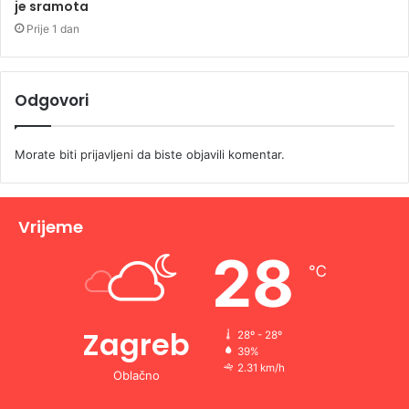
je sramota
Prije 1 dan
Odgovori
Morate biti
prijavljeni
da biste objavili komentar.
Vrijeme
28
℃
Zagreb
28º - 28º
39%
2.31 km/h
Oblačno