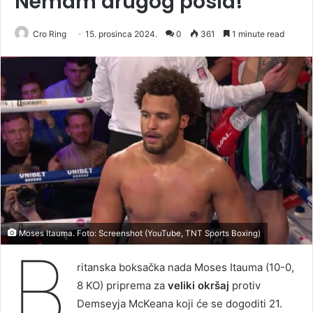
Nemam drugog posla!
Cro Ring
15. prosinca 2024.
0
361
1 minute read
Moses Itauma. Foto: Screenshot (YouTube, TNT Sports Boxing)
B
ritanska boksačka nada Moses Itauma (10-0,
8 KO) priprema za
veliki okršaj
protiv
Demseyja McKeana koji će se dogoditi 21.