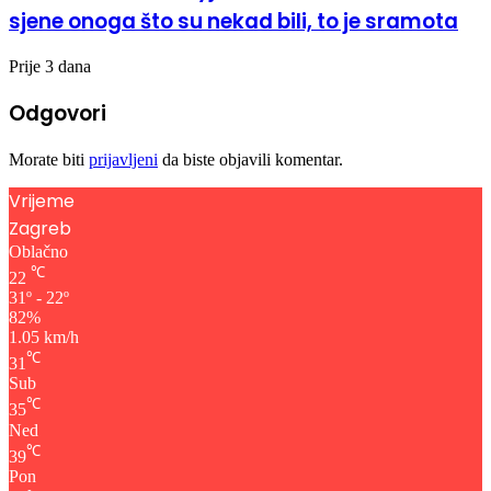
sjene onoga što su nekad bili, to je sramota
Prije 3 dana
Odgovori
Morate biti
prijavljeni
da biste objavili komentar.
Vrijeme
Zagreb
Oblačno
℃
22
31º - 22º
82%
1.05 km/h
℃
31
Sub
℃
35
Ned
℃
39
Pon