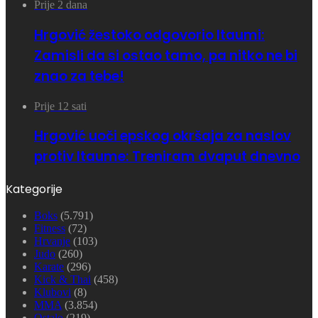
Prije 2 dana
Hrgović žestoko odgovorio Itaumi:
Zamisli da si ostao tamo, pa nitko ne bi
znao za tebe!
Prije 12 sati
Hrgović uoči epskog okršaja za naslov
protiv Itaume: Treniram dvaput dnevno
Kategorije
Boks
(5.791)
Fitness
(72)
Hrvanje
(103)
Judo
(260)
Karate
(296)
Kick & Thai
(458)
Klubovi
(8)
MMA
(3.854)
Ostalo
(219)