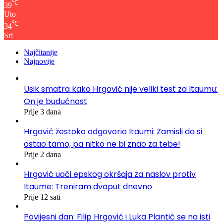
℃
39
Uto
℃
34
Sri
Najčitanije
Najnovije
Usik smatra kako Hrgović nije veliki test za Itaumu:
On je budućnost
Prije 3 dana
Hrgović žestoko odgovorio Itaumi: Zamisli da si
ostao tamo, pa nitko ne bi znao za tebe!
Prije 2 dana
Hrgović uoči epskog okršaja za naslov protiv
Itaume: Treniram dvaput dnevno
Prije 12 sati
Povijesni dan: Filip Hrgović i Luka Plantić se na isti