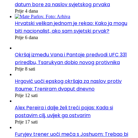
datum bore za naslov svjetskog prvaka
Prije 4 dana
Hrvatski velikan jednom je rekao: Kako ja mogu
biti nacionalist, ako sam svjetski prvak?
Prije 6 dana
Okršaj između Vana i Pantoje predvodi UFC 331
priredbu, Tsarukyan dobio novog protivnika
Prije 8 sati
Hrgović uoči epskog okršaja za naslov protiv
Itaume: Treniram dvaput dnevno
Prije 12 sati
Alex Pereira i dalje želi treći pojas: Kada si
postavim cilj, uvijek ga ostvarim
Prije 17 sati
Furyjev trener uoči meča s Joshuom: Trebao bi