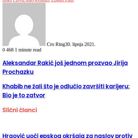
Cro Ring
30. lipnja 2021.
0
468
1 minute read
Aleksandar Rakić još jednom prozvao Jirija
Prochazku
Khabib ne žali što je odlučio završiti karijeru:
Bio je to zatvor
Slični članci
Hrgović uoči epskog okršaja za naslov protiv