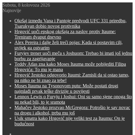
Subota, 8 kolovoza 2026
Najnovije
Okršaj između Vana i Pantoje predvodi UFC 331 priredbu,
Tsarukyan dobio novog protivnika
Hrgović uoči epskog okršaja za naslov protiv Itaume:
Treniram dvaput dnevno
Alex Pereira i dalje želi treći pojas: Kada si postavim cilj,
uvijek ga ostvarim
Furyjev trener uoči meča s Joshuom: Trebao bi imati još jednu
borbu za zagrijavanje
Teddy Atlas zna kako Moses Itauma može pobijediti Filipa
Hrgovića: To mu je mana
Hrgović žestoko odgovorio Itaumi: Zamisli da si ostao tamo,
pa nitko ne bi znao za tebe!
Moses Itauma na Tysonovom putu: Može postati drugi
najmlađi prvak teške divizije u povijesti
Lennox Lewis o Furyju i Joshui: Oni su samo sjene onoga što
su nekad bili, to je sramota
Mahačev žestoko prozvao McGregora: Potrošio je sav novac
na drogu i alkohol, treba mu još
Usik smatra kako Hrgović nije veliki test za Itaumu: On je
budućnost
Switch