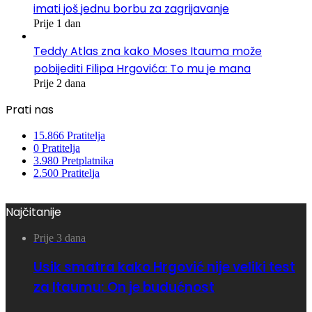
imati još jednu borbu za zagrijavanje
Prije 1 dan
Teddy Atlas zna kako Moses Itauma može
pobijediti Filipa Hrgovića: To mu je mana
Prije 2 dana
Prati nas
15.866
Pratitelja
0
Pratitelja
3.980
Pretplatnika
2.500
Pratitelja
Najčitanije
Prije 3 dana
Usik smatra kako Hrgović nije veliki test
za Itaumu: On je budućnost