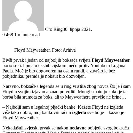
Cro Ring
30. lipnja 2021.
0
468
1 minute read
Floyd Mayweather. Foto: Arhiva
Bivši prvak i jedan od najboljih boksača svijeta
Floyd Mayweather
borio se 6. lipnja u ekshibicijskom meču protiv Youtubera Logana
Paula. Meč je bio dogovoren na osam rundi, a završio je bez
pobjednika, premda je nokaut bio dozvoljen.
Naravno, boksačka legenda se u ring
vratila
zbog novca što je i sam
Floyd u svojim izjavama znao potvrditi. Mnogi smatraju kako je ta
borba bila sramota za boks, ali to Mayweathera previše ne brine…
– Najbolji sam u legalnoj pljački banke. Kažete Floyd ne izgleda
više tako dobro, moj bankovni račun
izgleda
sve bolje – kazao je
Floyd Mayweather.
Nekadašnji svjetski prvak se nakon
nedavne
pobjede svog boksača