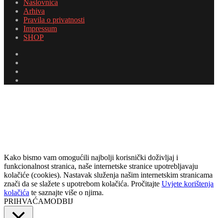
Naslovnica
Arhiva
Pravila o privatnosti
Impressum
SHOP
Facebook
Twitter
YouTube
Instagram
Facebook
Twitter
Messenger
Messenger
WhatsApp
Telegram
Viber
Back
to
top
button
Kako bismo vam omogućili najbolji korisnički doživljaj i
funkcionalnost stranica, naše internetske stranice upotrebljavaju
kolačiće (cookies). Nastavak služenja našim internetskim stranicama
znači da se slažete s upotrebom kolačića. Pročitajte
Uvjete korištenja
kolačića
te saznajte više o njima.
PRIHVAĆAM
ODBIJ