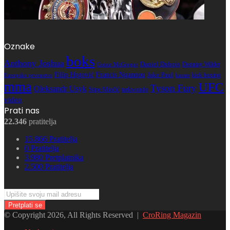
Oznake
boks
Anthony Joshua
Daniel Dubois
Deontay Wilder
Conor McGregor
Filip Hrgović
Francis Ngannou
Jake Paul
kick boxing
karate
Europsko prvenstvo
mma
UFC
Tyson Fury
Oleksandr Usyk
Stipe Miočić
taekwondo
video
Prati nas
22.346
pratitelja
15.866
Pratitelja
0
Pratitelja
3.980
Pretplatnika
2.500
Pratitelja
Upišite
svoju
mail
© Copyright 2026, All Rights Reserved |
CroRing Magazin
adresu