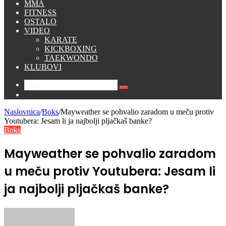
MMA
FITNESS
OSTALO
VIDEO
KARATE
KICKBOXING
TAEKWONDO
KLUBOVI
Traži
Switch
skin
Naslovnica
/
Boks
/
Mayweather se pohvalio zaradom u meču protiv
Youtubera: Jesam li ja najbolji pljačkaš banke?
Boks
Mayweather se pohvalio zaradom
u meču protiv Youtubera: Jesam li
ja najbolji pljačkaš banke?