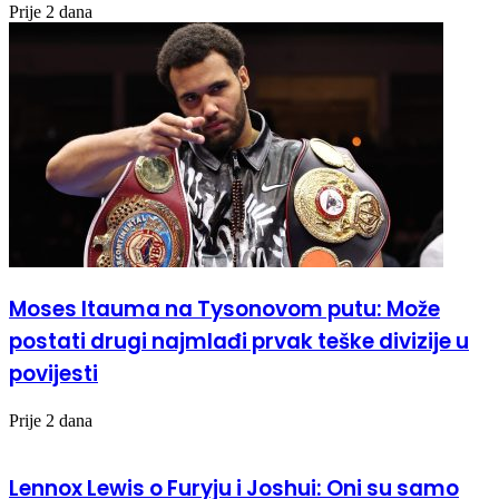
Prije 2 dana
Moses Itauma na Tysonovom putu: Može
postati drugi najmlađi prvak teške divizije u
povijesti
Prije 2 dana
Lennox Lewis o Furyju i Joshui: Oni su samo