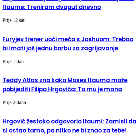
Itaume: Treniram dvaput dnevno
Prije 12 sati
Furyjev trener uoči meča s Joshuom: Trebao
bi imati još jednu borbu za zagrijavanje
Prije 1 dan
Teddy Atlas zna kako Moses Itauma može
pobijediti Filipa Hrgovića: To mu je mana
Prije 2 dana
Hrgović žestoko odgovorio Itaumi: Zamisli da
si ostao tamo, pa nitko ne bi znao za tebe!