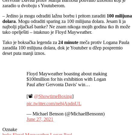
Gervonte Davisa protiv Marija Barriosa pohvalio iznosom koji je
zaradio u dvoboju s Youtuberom.
– Jedino ja mogu odraditi lažnu borbu i pritom zaraditi
100 milijuna
dolara
. Mogu odraditi sparing za 100 milijuna dolara. Jesam li ja
najbolji pljačkaš banke? Ne znam nikoga mojih godina tko ih može
tako opelješiti – istaknuo je Floyd Mayweather.
Tako je boksačka legenda za
24 minute
meča protiv Logana Paula
zaradila 100 milijuna dolara, dok je Youtuber u džep pospremio
deset puta manji iznos.
Floyd Mayweather boasting about making
$100million for his exhibition with Logan
Paul after Gervonta Davis' win…
[📽️
@ShowtimeBoxing
]
pic.twitter.com/nehjApdnUL
— Michael Benson (@MichaelBensonn)
June 27, 2021
Oznake
boks
Floyd Mayweather
Logan Paul