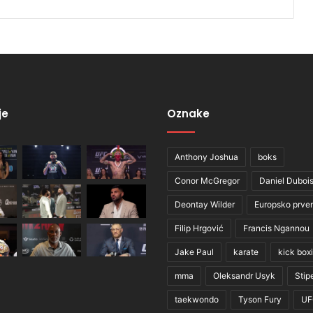
je
Oznake
Anthony Joshua
boks
Conor McGregor
Daniel Duboi
Deontay Wilder
Europsko prve
Filip Hrgović
Francis Ngannou
Jake Paul
karate
kick box
mma
Oleksandr Usyk
Stip
taekwondo
Tyson Fury
UF