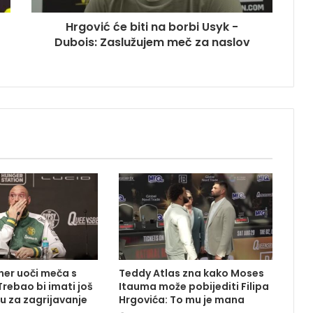
Hrgović će biti na borbi Usyk -
Dubois: Zaslužujem meč za naslov
ener uoči meča s
Teddy Atlas zna kako Moses
rebao bi imati još
Itauma može pobijediti Filipa
u za zagrijavanje
Hrgovića: To mu je mana