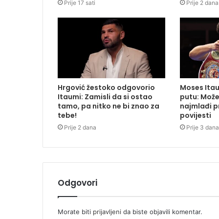
Prije 17 sati
Prije 2 dana
Hrgović žestoko odgovorio
Moses Ita
Itaumi: Zamisli da si ostao
putu: Može
tamo, pa nitko ne bi znao za
najmlađi pr
tebe!
povijesti
Prije 2 dana
Prije 3 dana
Odgovori
Morate biti
prijavljeni
da biste objavili komentar.