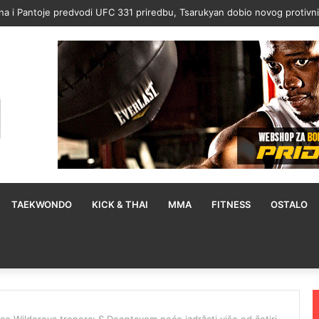
kog okršaja za naslov protiv Itaume: Treniram dvaput dnevno
TAEKWONDO
KICK & THAI
MMA
FITNESS
OSTALO