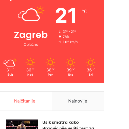
21
℃
Zagreb
31º - 21º
78%
1.02 km/h
Oblačno
31
36
38
39
36
℃
℃
℃
℃
℃
Sub
Ned
Pon
Uto
Sri
Najčitanije
Najnovije
Usik smatra kako
Hrgović nije veliki test za