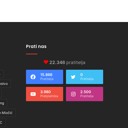
Prati nas
22.346
pratitelja
s
15.866
0
Pratitelja
Pratitelja
nstvo
3.980
2.500
Pretplatnika
Pratitelja
ing
e Miočić
C