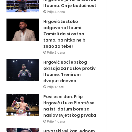
Itaumu: On je budućnost
Prije 4 dana
Hrgović žestoko
odgovorio Itaumi:
Zamisli da si ostao
tamo, pa nitko ne bi
znao za tebe!
Prije 2 dana
Hrgović uoči epskog
okršaja za naslov protiv
Itaume: Treniram
dvaput dnevno
Prije 17 sati
Povijesni dan: Filip
Hrgović i Luka Plantić se
na isti datum bore za
naslov svjetskog prvaka
Prije 4 dana
Hrvatski velikan jednom