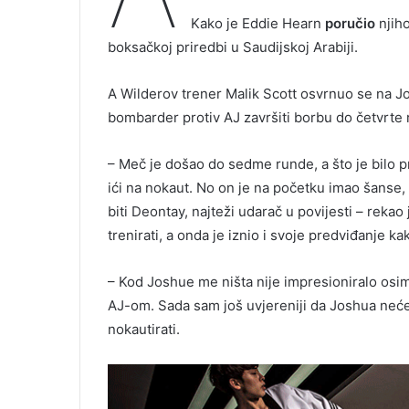
Kako je Eddie Hearn
poručio
njih
boksačkoj priredbi u Saudijskoj Arabiji.
A Wilderov trener Malik Scott osvrnuo se na 
bombarder protiv AJ završiti borbu do četvrte 
– Meč je došao do sedme runde, a što je bilo prij
ići na nokaut. No on je na početku imao šanse, a
biti Deontay, najteži udarač u povijesti – reka
trenirati, a onda je iznio i svoje predviđanje k
– Kod Joshue me ništa nije impresioniralo osi
AJ-om. Sada sam još uvjereniji da Joshua neće 
nokautirati.