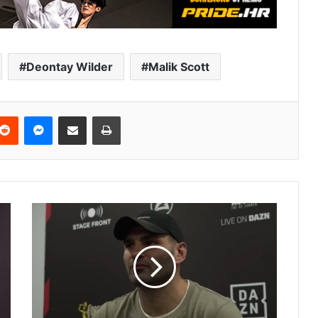
Deontay Wilder
Malik Scott
terest
Reddit
Messenger
Podijeli e-mailom
Ispis