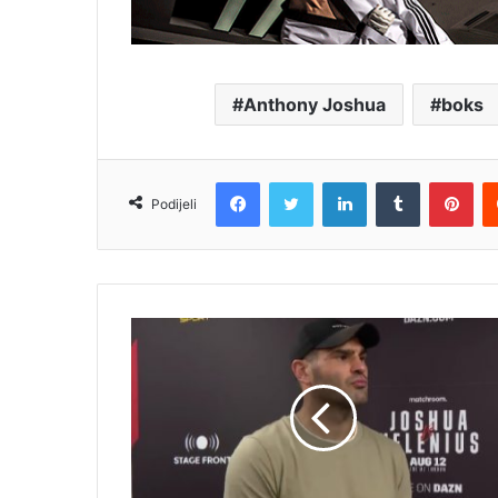
Anthony Joshua
boks
Facebook
Twitter
LinkedIn
Tumblr
Pin
Podijeli