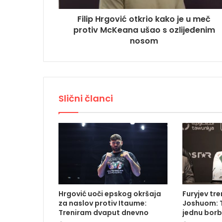
Filip Hrgović otkrio kako je u meč
protiv McKeana ušao s ozlijeđenim
nosom
Slični članci
Hrgović uoči epskog okršaja
Furyjev tr
za naslov protiv Itaume:
Joshuom: T
Treniram dvaput dnevno
jednu borb