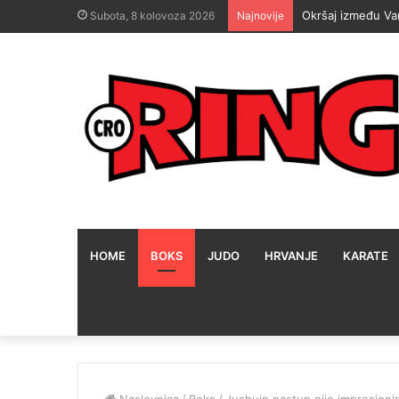
Hrgović uoči eps
Subota, 8 kolovoza 2026
Najnovije
HOME
BOKS
JUDO
HRVANJE
KARATE