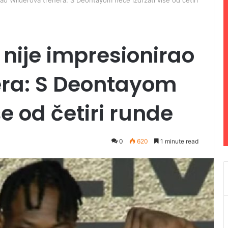
ao Wilderova trenera: S Deontayom neće izdržati više od četiri
nije impresionirao
era: S Deontayom
še od četiri runde
0
620
1 minute read