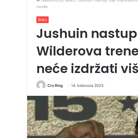
Naslovnica
/
Boks
/
Jushuin nastup nije impresionir
runde
Boks
Jushuin nastup 
Wilderova tren
neće izdržati vi
Cro Ring
14. kolovoza 2023.