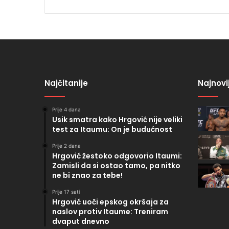
Najčitanije
Najnovi
Prije 4 dana
Usik smatra kako Hrgović nije veliki
test za Itaumu: On je budućnost
Prije 2 dana
Hrgović žestoko odgovorio Itaumi:
Zamisli da si ostao tamo, pa nitko
ne bi znao za tebe!
Prije 17 sati
Hrgović uoči epskog okršaja za
naslov protiv Itaume: Treniram
dvaput dnevno