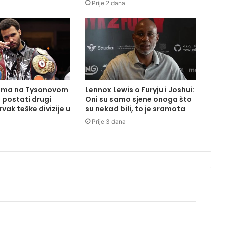
Prije 2 dana
uma na Tysonovom
Lennox Lewis o Furyju i Joshui:
 postati drugi
Oni su samo sjene onoga što
vak teške divizije u
su nekad bili, to je sramota
Prije 3 dana