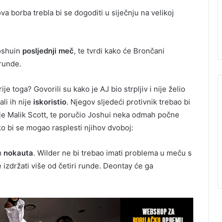
ova borba trebla bi se dogoditi u siječnju na velikoj
Joshuin
posljednji meč
, te tvrdi kako će Brončani
runde.
e toga? Govorili su kako je AJ bio strpljiv i nije želio
li ih nije
iskoristio
. Njegov sljedeći protivnik trebao bi
o je Malik Scott, te poručio Joshui neka odmah počne
ako bi se mogao rasplesti njihov dvoboj:
m
nokauta
. Wilder ne bi trebao imati problema u meču s
izdržati više od četiri runde. Deontay će ga