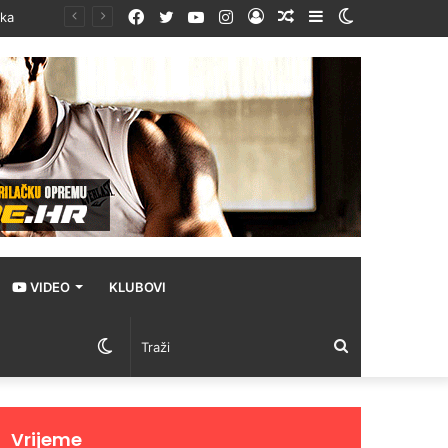
Facebook
Twitter
YouTube
Instagram
Prijava
Random
Sidebar
Switch
Article
skin
VIDEO
KLUBOVI
Switch
Traži
skin
Vrijeme