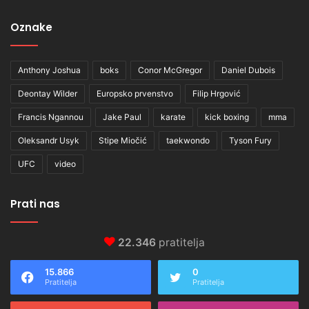
Oznake
Anthony Joshua
boks
Conor McGregor
Daniel Dubois
Deontay Wilder
Europsko prvenstvo
Filip Hrgović
Francis Ngannou
Jake Paul
karate
kick boxing
mma
Oleksandr Usyk
Stipe Miočić
taekwondo
Tyson Fury
UFC
video
Prati nas
22.346
pratitelja
15.866
0
Pratitelja
Pratitelja