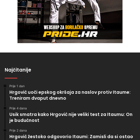
Najčitanije
Prije 1 dan
Hrgović uoči epskog okršaja za naslov protiv Itaume:
Treniram dvaput dnevno
Prije 4 dana
Usik smatra kako Hrgović nije veliki test za Itaumu: On
je budućnost
Prije 2 dana
Hrgović žestoko odgovorio Itaumi: Zamisli da si ostao