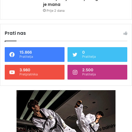
je mana
Prije 2 dana
Prati nas
15.866
0
Pratitelja
Pratitelja
3.980
2.500
Pretplatnika
Pratitelja