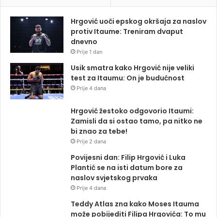
Hrgović uoči epskog okršaja za naslov
protiv Itaume: Treniram dvaput
dnevno
Prije 1 dan
Usik smatra kako Hrgović nije veliki
test za Itaumu: On je budućnost
Prije 4 dana
Hrgović žestoko odgovorio Itaumi:
Zamisli da si ostao tamo, pa nitko ne
bi znao za tebe!
Prije 2 dana
Povijesni dan: Filip Hrgović i Luka
Plantić se na isti datum bore za
naslov svjetskog prvaka
Prije 4 dana
Teddy Atlas zna kako Moses Itauma
može pobijediti Filipa Hrgovića: To mu