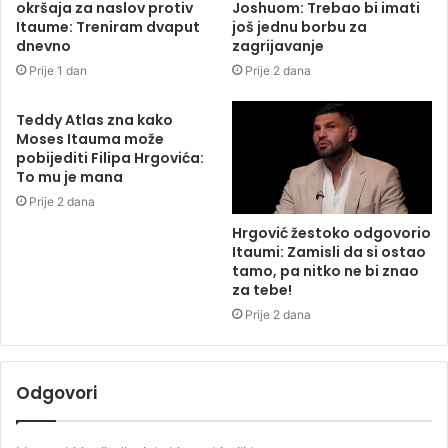
okršaja za naslov protiv
Joshuom: Trebao bi imati
Itaume: Treniram dvaput
još jednu borbu za
dnevno
zagrijavanje
Prije 1 dan
Prije 2 dana
Teddy Atlas zna kako
Moses Itauma može
pobijediti Filipa Hrgovića:
To mu je mana
Prije 2 dana
Hrgović žestoko odgovorio
Itaumi: Zamisli da si ostao
tamo, pa nitko ne bi znao
za tebe!
Prije 2 dana
Odgovori