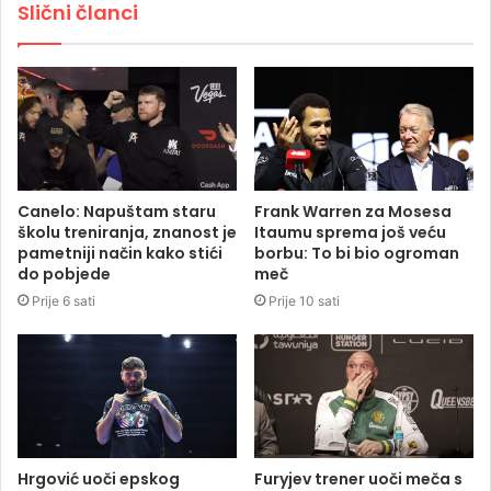
Slični članci
Canelo: Napuštam staru
Frank Warren za Mosesa
školu treniranja, znanost je
Itaumu sprema još veću
pametniji način kako stići
borbu: To bi bio ogroman
do pobjede
meč
Prije 6 sati
Prije 10 sati
Hrgović uoči epskog
Furyjev trener uoči meča s