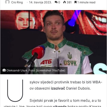
Cro Ring
14. travnja 2023.
0
381
1 minute read
Oleksandr Usyk. Foto: Screenshot (YouTube)
U
sykov sljedeći protivnik trebao bi biti WBA-
ov obavezni
izazivač
Daniel Dubois.
Svjetski prvak je favorit u tom meču, a u to
vjeruje i Joe Joyce koji ovog
vikenda
boksa protiv Kineza