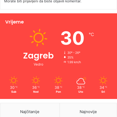
Morate biti
prijavljeni
da biste objavili komentar.
Vrijeme
30
℃
Zagreb
30º - 26º
35%
1.99 km/h
Vedro
30
36
38
38
34
℃
℃
℃
℃
℃
Sub
Ned
Pon
Uto
Sri
Najčitanije
Najnovije