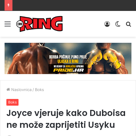
Menu
Prijava
Switch
Tr
skin
Naslovnica
/
Boks
Boks
Joyce vjeruje kako Duboisa
ne može zaprijetiti Usyku