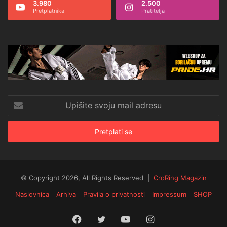
3.980
2.500
Pretplatnika
Pratitelja
Upišite
svoju
mail
adresu
© Copyright 2026, All Rights Reserved |
CroRing Magazin
Naslovnica
Arhiva
Pravila o privatnosti
Impressum
SHOP
Facebook
Twitter
YouTube
Instagram