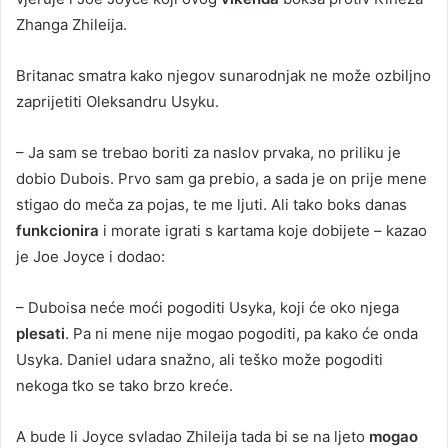
Zhanga Zhileija.
Britanac smatra kako njegov sunarodnjak ne može ozbiljno
zaprijetiti Oleksandru Usyku.
– Ja sam se trebao boriti za naslov prvaka, no priliku je
dobio Dubois. Prvo sam ga prebio, a sada je on prije mene
stigao do meča za pojas, te me ljuti. Ali tako boks danas
funkcionira
i morate igrati s kartama koje dobijete – kazao
je Joe Joyce i dodao:
– Duboisa neće moći pogoditi Usyka, koji će oko njega
plesati
. Pa ni mene nije mogao pogoditi, pa kako će onda
Usyka. Daniel udara snažno, ali teško može pogoditi
nekoga tko se tako brzo kreće.
A bude li Joyce svladao Zhileija tada bi se na ljeto
mogao