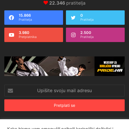
22.346
pratitelja
15.866
0
Pratitelja
Pratitelja
3.980
2.500
Pretplatnika
Pratitelja
Upišite
svoju
mail
adresu