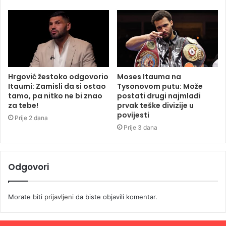
Hrgović žestoko odgovorio
Moses Itauma na
Itaumi: Zamisli da si ostao
Tysonovom putu: Može
tamo, pa nitko ne bi znao
postati drugi najmlađi
za tebe!
prvak teške divizije u
povijesti
Prije 2 dana
Prije 3 dana
Odgovori
Morate biti
prijavljeni
da biste objavili komentar.