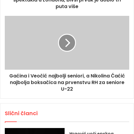
puta više
Gaćina i Veočić najbolji seniori, a Nikolina Ćaćić
najbolja boksačica na prvenstvu RH za seniore
U-22
Slični članci
Hrgović uoči epskog