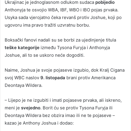
Ukrajinac je jednoglasnom odlukom sudaca
pobijedio
Anthonyja te osvojio WBA, IBF, WBO i IBO pojas prvaka.
Usyka sada vjerojatno čeka revanš protiv Joshue, koji po
ugovoru ima pravo tražiti uzvratnu borbu.
Boksački fanovi nadali su se borbi za ujedinjenje titula
teške kategorije
između Tysona Furyja i Anthonyja
Joshue, ali to se uskoro neće dogoditi.
Naime, Joshua je svoje pojaseve izgubio, dok Kralj Cigana
svoj WBC naslov
9. listopada
brani protiv Amerikanca
Deontaya Wildera.
– Lijepo je ne izgubiti i imati pojaseve prvaka, ali iskreno,
meni je
svejedno
. Borit ću se protiv Tysona Furyja ili
Deontaya Wildera bez obzira imao ili ne te pojaseve –
kazao je Anthony Joshua i dodao: