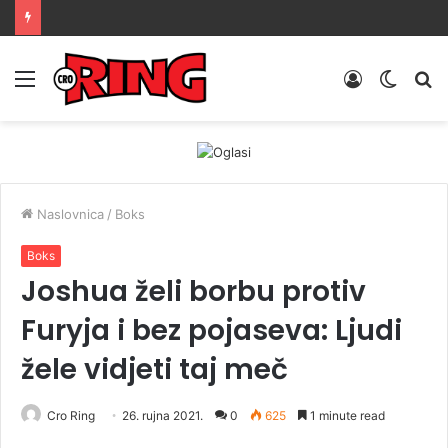
Menu
Prijava
Switch
Tr
skin
Naslovnica
/
Boks
Boks
Joshua želi borbu protiv
Furyja i bez pojaseva: Ljudi
žele vidjeti taj meč
Cro Ring
26. rujna 2021.
0
625
1 minute read