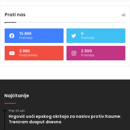
Prati nas
15.866
0
Pratitelja
Pratitelja
3.980
2.500
Pretplatnika
Pratitelja
Najčitanije
Prije 20 sati
Hrgović uoči epskog okršaja za naslov protiv Itaume:
Treniram dvaput dnevno