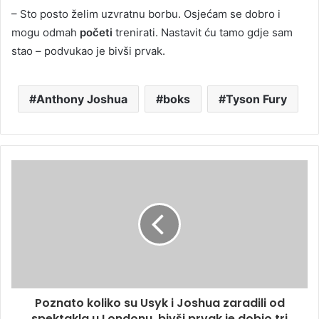
– Sto posto želim uzvratnu borbu. Osjećam se dobro i
mogu odmah
početi
trenirati. Nastavit ću tamo gdje sam
stao – podvukao je bivši prvak.
Anthony Joshua
boks
Tyson Fury
Poznato koliko su Usyk i Joshua zaradili od
spektakla u Londonu, bivši prvak je dobio tri