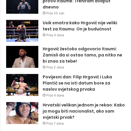
protiv Itaume: Treniram dvaput
dnevno
Prije 20 sati
Usik smatra kako Hrgović nije veliki
test za Itaumu: On je budućnost
Prije 4 dana
Hrgović žestoko odgovorio Itaumi:
Zamisli da si ostao tamo, pa nitko ne
bi znao za tebe!
Prije 2 dana
Povijesni dan: Filip Hrgović i Luka
Plantić se na isti datum bore za
naslov svjetskog prvaka
Prije 4 dana
Hrvatski velikan jednom je rekao: Kako
ja mogu biti nacionalist, ako sam
svjetski prvak?
Prije 7 dana