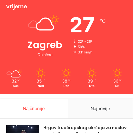
Vrijeme
27
℃
Zagreb
32º - 26º
59%
3.11 km/h
Oblačno
32
35
38
39
36
℃
℃
℃
℃
℃
Sub
Ned
Pon
Uto
Sri
Najčitanije
Najnovije
Hrgović uoči epskog okršaja za naslov