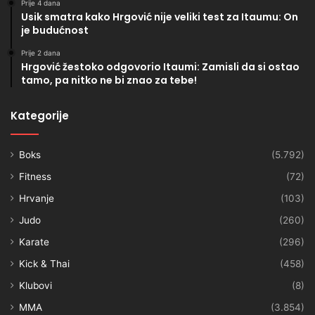
Prije 4 dana
Usik smatra kako Hrgović nije veliki test za Itaumu: On
je budućnost
Prije 2 dana
Hrgović žestoko odgovorio Itaumi: Zamisli da si ostao
tamo, pa nitko ne bi znao za tebe!
Kategorije
Boks
(5.792)
Fitness
(72)
Hrvanje
(103)
Judo
(260)
Karate
(296)
Kick & Thai
(458)
Klubovi
(8)
MMA
(3.854)