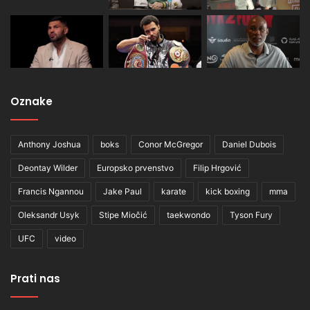
Oznake
Anthony Joshua
boks
Conor McGregor
Daniel Dubois
Deontay Wilder
Europsko prvenstvo
Filip Hrgović
Francis Ngannou
Jake Paul
karate
kick boxing
mma
Oleksandr Usyk
Stipe Miočić
taekwondo
Tyson Fury
UFC
video
Prati nas