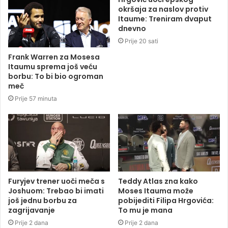
okršaja za naslov protiv
Itaume: Treniram dvaput
dnevno
Prije 20 sati
Frank Warren za Mosesa
Itaumu sprema još veću
borbu: To bi bio ogroman
meč
Prije 57 minuta
Furyjev trener uoči meča s
Teddy Atlas zna kako
Joshuom: Trebao bi imati
Moses Itauma može
još jednu borbu za
pobijediti Filipa Hrgovića:
zagrijavanje
To mu je mana
Prije 2 dana
Prije 2 dana