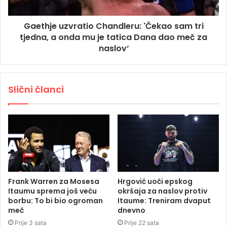
Gaethje uzvratio Chandleru: 'Čekao sam tri
tjedna, a onda mu je tatica Dana dao meč za
naslov‘
Slični članci
Frank Warren za Mosesa
Hrgović uoči epskog
Itaumu sprema još veću
okršaja za naslov protiv
borbu: To bi bio ogroman
Itaume: Treniram dvaput
meč
dnevno
Prije 3 sata
Prije 22 sata