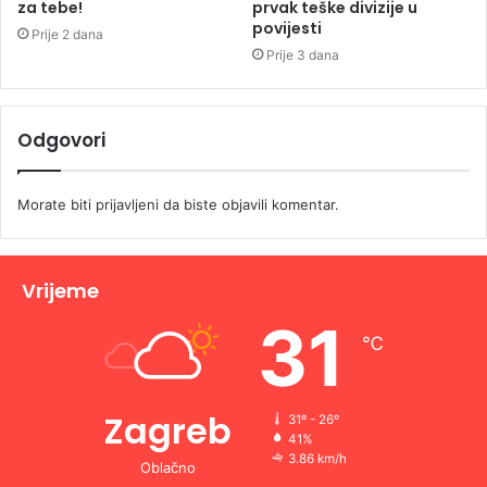
za tebe!
prvak teške divizije u
povijesti
Prije 2 dana
Prije 3 dana
Odgovori
Morate biti
prijavljeni
da biste objavili komentar.
Vrijeme
31
℃
Zagreb
31º - 26º
41%
3.86 km/h
Oblačno