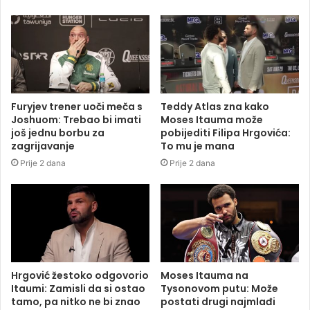
Furyjev trener uoči meča s
Teddy Atlas zna kako
Joshuom: Trebao bi imati
Moses Itauma može
još jednu borbu za
pobijediti Filipa Hrgovića:
zagrijavanje
To mu je mana
Prije 2 dana
Prije 2 dana
Hrgović žestoko odgovorio
Moses Itauma na
Itaumi: Zamisli da si ostao
Tysonovom putu: Može
tamo, pa nitko ne bi znao
postati drugi najmlađi