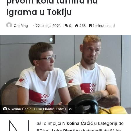
prvom kolu turnira na
Igrama u Tokiju
Cro Ring
22. srpnja 2021.
0
468
1 minute read
Nikolina Ćaćić i Luka Plantić. Foto: HBS
aši olimpijci
Nikolina Ćaćić
u kategoriji do
57 kg i
Luka Plantić
u kategoriji do 81 kg