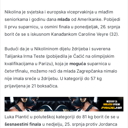
Nikolina je svjetska i europska viceprvakinja u mlađim
seniorkama i godinu dana
mlađa
od Amerikanke. Pobijedi
li prvu suparnicu, u osmini finala u ponedjeljak, 26. srpnja
borit će se s iskusnom Kanađankom Caroline Veyre (32).
Budući da je u Nikolininom dijelu ždrijeba i suverena
Talijanka Irma Teste (pobijedila je Ćaćić na olimpijskim
kvalifikacijama u Parizu), koja je
moguća
suparnica u
četvrtfinalu, možemo reći da mlada Zagrepčanka nimalo
nije imala sreće u ždrijebu. U kategoriji do 57 kg
prijavljena je 21 boksačica.
Luka Plantić u poluteškoj kategoriji do 81 kg borit će se u
šesnaestini finala
u nedjelju, 25. srpnja protiv Jordanca