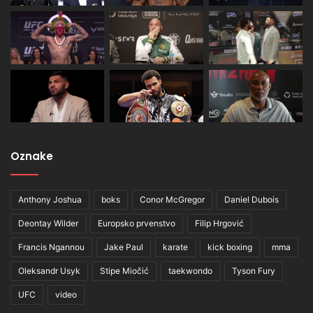
Oznake
Anthony Joshua
boks
Conor McGregor
Daniel Dubois
Deontay Wilder
Europsko prvenstvo
Filip Hrgović
Francis Ngannou
Jake Paul
karate
kick boxing
mma
Oleksandr Usyk
Stipe Miočić
taekwondo
Tyson Fury
UFC
video