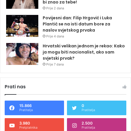
bi znao za tebe!
Prije 2 dana
Povijesni dan: Filip Hrgović i Luka
Plantić se na isti datum bore za
naslov svjetskog prvaka
Prije 4 dana
Hrvatski velikan jednom je rekao: Kako
ja mogu biti nacionalist, ako sam
svjetski prvak?
Prije 7 dana
Prati nas
15.866
0
Pratitelja
Pratitelja
3.980
2.500
Pretplatnika
Pratitelja