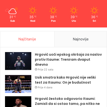
31
35
38
39
36
℃
℃
℃
℃
℃
Sub
Ned
Pon
Uto
Sri
Najčitanije
Najnovije
Hrgović uoči epskog okršaja za naslov
protiv Itaume: Treniram dvaput
dnevno
Prije 22 sata
Usik smatra kako Hrgović nije veliki
test za Itaumu: On je budućnost
Prije 4 dana
Hrgović žestoko odgovorio Itaumi:
Zamisli da si ostao tamo, pa nitko ne