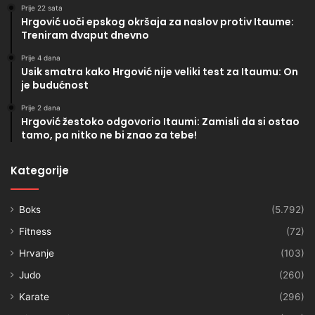
Prije 22 sata
Hrgović uoči epskog okršaja za naslov protiv Itaume:
Treniram dvaput dnevno
Prije 4 dana
Usik smatra kako Hrgović nije veliki test za Itaumu: On
je budućnost
Prije 2 dana
Hrgović žestoko odgovorio Itaumi: Zamisli da si ostao
tamo, pa nitko ne bi znao za tebe!
Kategorije
Boks
(5.792)
Fitness
(72)
Hrvanje
(103)
Judo
(260)
Karate
(296)