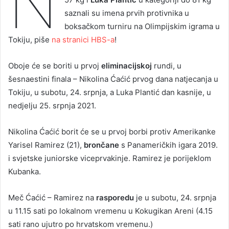
N
saznali su imena prvih protivnika u
boksačkom turniru na Olimpijskim igrama u
Tokiju, piše
na stranici HBS-a
!
Oboje će se boriti u prvoj
eliminacijskoj
rundi, u
šesnaestini finala – Nikolina Ćaćić prvog dana natjecanja u
Tokiju, u subotu, 24. srpnja, a Luka Plantić dan kasnije, u
nedjelju 25. srpnja 2021.
Nikolina Ćaćić borit će se u prvoj borbi protiv Amerikanke
Yarisel Ramirez (21),
brončane
s Panameričkih igara 2019.
i svjetske juniorske viceprvakinje. Ramirez je porijeklom
Kubanka.
Meč Ćaćić – Ramirez na
rasporedu
je u subotu, 24. srpnja
u 11.15 sati po lokalnom vremenu u Kokugikan Areni (4.15
sati rano ujutro po hrvatskom vremenu.)