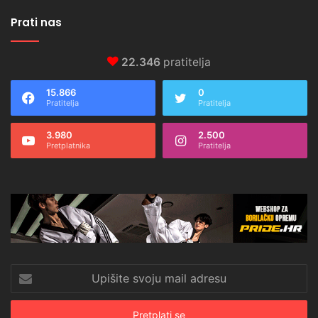
Prati nas
22.346
pratitelja
15.866
0
Pratitelja
Pratitelja
3.980
2.500
Pretplatnika
Pratitelja
Upišite
svoju
mail
adresu