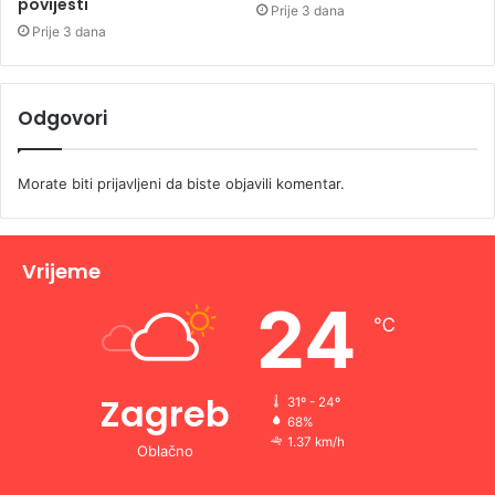
povijesti
Prije 3 dana
Prije 3 dana
Odgovori
Morate biti
prijavljeni
da biste objavili komentar.
Vrijeme
24
℃
Zagreb
31º - 24º
68%
1.37 km/h
Oblačno