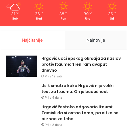
31
36
38
39
36
℃
℃
℃
℃
℃
Sub
Ned
Pon
Uto
Sri
Najčitanije
Najnovije
Hrgović uoči epskog okršaja za naslov
protiv Itaume: Treniram dvaput
dnevno
Prije 19 sati
Usik smatra kako Hrgović nije veliki
test za Itaumu: On je budućnost
Prije 4 dana
Hrgović žestoko odgovorio Itaumi:
Zamisli da si ostao tamo, pa nitko ne
bi znao za tebe!
Prije 2 dana