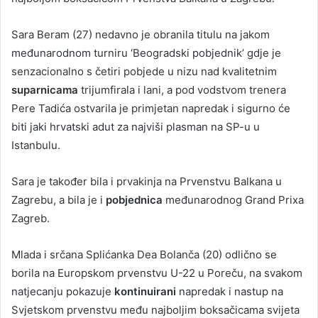
Sara Beram (27) nedavno je obranila titulu na jakom
međunarodnom turniru ‘Beogradski pobjednik’ gdje je
senzacionalno s četiri pobjede u nizu nad kvalitetnim
suparnicama
trijumfirala i lani, a pod vodstvom trenera
Pere Tadića ostvarila je primjetan napredak i sigurno će
biti jaki hrvatski adut za najviši plasman na SP-u u
Istanbulu.
Sara je također bila i prvakinja na Prvenstvu Balkana u
Zagrebu, a bila je i
pobjednica
međunarodnog Grand Prixa
Zagreb.
Mlada i srčana Splićanka Dea Bolanča (20) odlično se
borila na Europskom prvenstvu U-22 u Poreču, na svakom
natjecanju pokazuje
kontinuirani
napredak i nastup na
Svjetskom prvenstvu među najboljim boksačicama svijeta