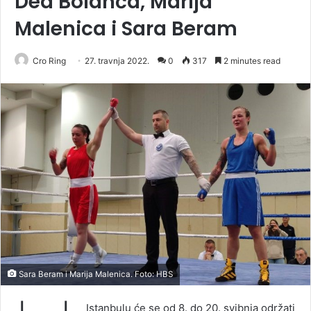
Dea Bolanča, Marija
Malenica i Sara Beram
Cro Ring
27. travnja 2022.
0
317
2 minutes read
Sara Beram i Marija Malenica. Foto: HBS
Istanbulu će se od 8. do 20. svibnja održati