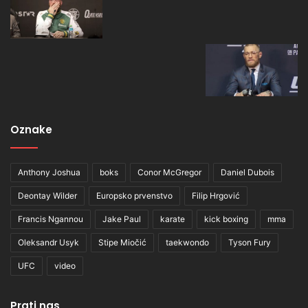
Oznake
Anthony Joshua
boks
Conor McGregor
Daniel Dubois
Deontay Wilder
Europsko prvenstvo
Filip Hrgović
Francis Ngannou
Jake Paul
karate
kick boxing
mma
Oleksandr Usyk
Stipe Miočić
taekwondo
Tyson Fury
UFC
video
Prati nas