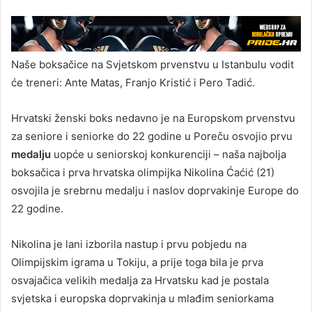
Naše boksačice na Svjetskom prvenstvu u Istanbulu vodit
će treneri: Ante Matas, Franjo Kristić i Pero Tadić.
Hrvatski ženski boks nedavno je na Europskom prvenstvu
za seniore i seniorke do 22 godine u Poreču osvojio prvu
medalju
uopće u seniorskoj konkurenciji – naša najbolja
boksačica i prva hrvatska olimpijka Nikolina Ćaćić (21)
osvojila je srebrnu medalju i naslov doprvakinje Europe do
22 godine.
Nikolina je lani izborila nastup i prvu pobjedu na
Olimpijskim igrama u Tokiju, a prije toga bila je prva
osvajačica velikih medalja za Hrvatsku kad je postala
svjetska i europska doprvakinja u mlađim seniorkama