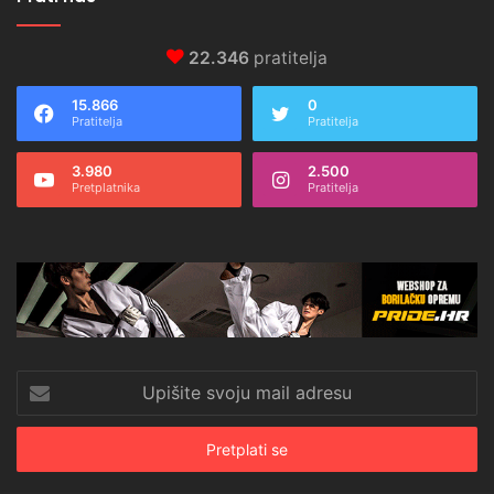
22.346
pratitelja
15.866
0
Pratitelja
Pratitelja
3.980
2.500
Pretplatnika
Pratitelja
Upišite
svoju
mail
adresu