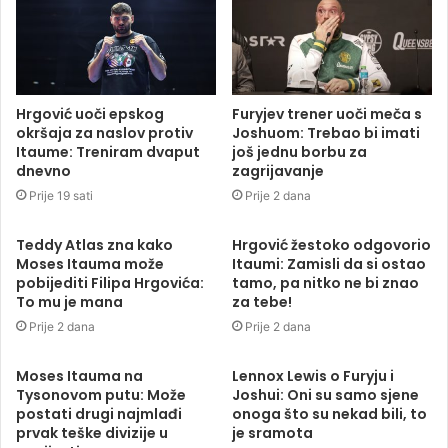
Hrgović uoči epskog
Furyjev trener uoči meča s
okršaja za naslov protiv
Joshuom: Trebao bi imati
Itaume: Treniram dvaput
još jednu borbu za
dnevno
zagrijavanje
Prije 19 sati
Prije 2 dana
Teddy Atlas zna kako
Hrgović žestoko odgovorio
Moses Itauma može
Itaumi: Zamisli da si ostao
pobijediti Filipa Hrgovića:
tamo, pa nitko ne bi znao
To mu je mana
za tebe!
Prije 2 dana
Prije 2 dana
Moses Itauma na
Lennox Lewis o Furyju i
Tysonovom putu: Može
Joshui: Oni su samo sjene
postati drugi najmlađi
onoga što su nekad bili, to
prvak teške divizije u
je sramota