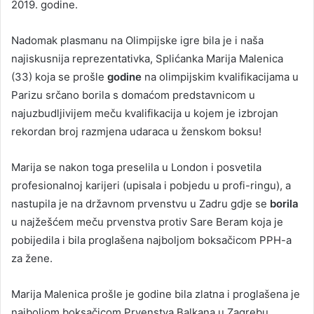
2019. godine.
Nadomak plasmanu na Olimpijske igre bila je i naša
najiskusnija reprezentativka, Splićanka Marija Malenica
(33) koja se prošle
godine
na olimpijskim kvalifikacijama u
Parizu srčano borila s domaćom predstavnicom u
najuzbudljivijem meču kvalifikacija u kojem je izbrojan
rekordan broj razmjena udaraca u ženskom boksu!
Marija se nakon toga preselila u London i posvetila
profesionalnoj karijeri (upisala i pobjedu u profi-ringu), a
nastupila je na državnom prvenstvu u Zadru gdje se
borila
u najžešćem meču prvenstva protiv Sare Beram koja je
pobijedila i bila proglašena najboljom boksačicom PPH-a
za žene.
Marija Malenica prošle je godine bila zlatna i proglašena je
najboljom boksačicom Prvenstva Balkana u Zagrebu.