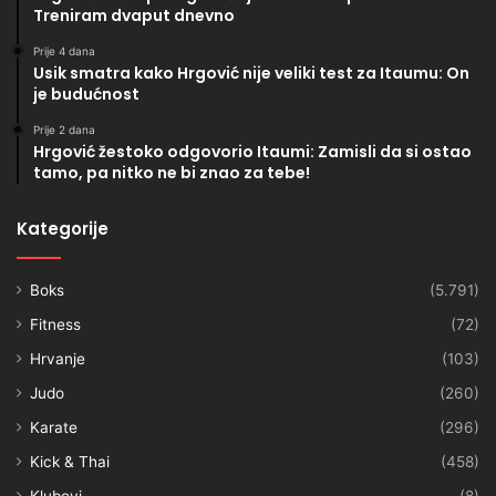
Treniram dvaput dnevno
Prije 4 dana
Usik smatra kako Hrgović nije veliki test za Itaumu: On
je budućnost
Prije 2 dana
Hrgović žestoko odgovorio Itaumi: Zamisli da si ostao
tamo, pa nitko ne bi znao za tebe!
Kategorije
Boks
(5.791)
Fitness
(72)
Hrvanje
(103)
Judo
(260)
Karate
(296)
Kick & Thai
(458)