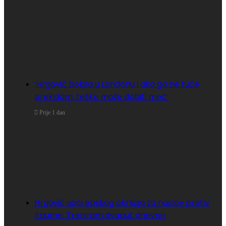
‘Hrgović boksa u Londonu i ako ga ne tuče
prekidom, teško može dobiti meč’
Prije 1 dan
Hrgović uoči epskog okršaja za naslov protiv
Itaume: Treniram dvaput dnevno