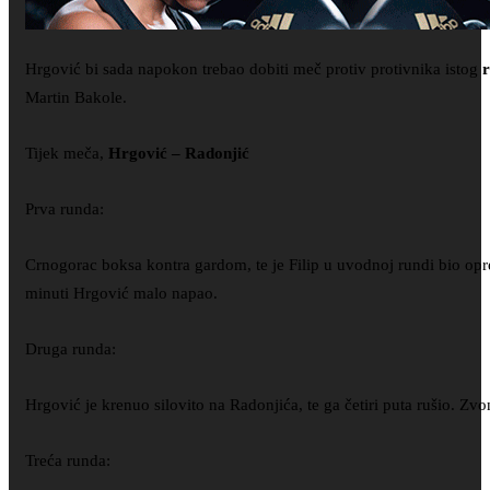
Hrgović bi sada napokon trebao dobiti meč protiv protivnika istog
Martin Bakole.
Tijek meča,
Hrgović – Radonjić
Prva runda:
Crnogorac boksa kontra gardom, te je Filip u uvodnoj rundi bio oprez
minuti Hrgović malo napao.
Druga runda:
Hrgović je krenuo silovito na Radonjića, te ga četiri puta rušio. Zv
Treća runda: