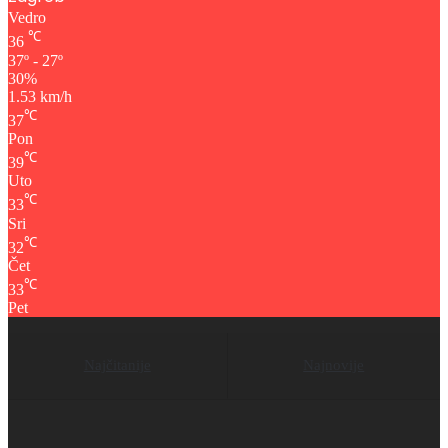
Vedro
℃
36
37º - 27º
30%
1.53 km/h
℃
37
Pon
℃
39
Uto
℃
33
Sri
℃
32
Čet
℃
33
Pet
Najčitanije
Najnovije