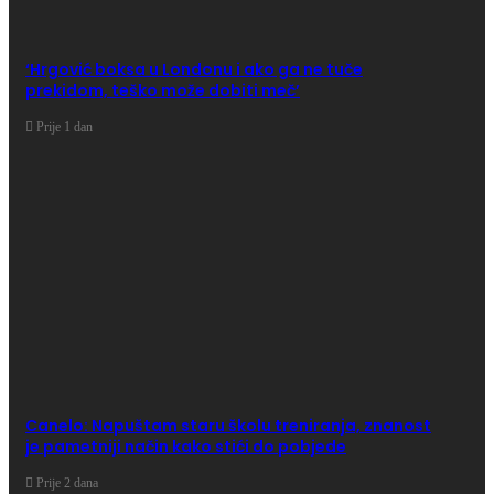
‘Hrgović boksa u Londonu i ako ga ne tuče
prekidom, teško može dobiti meč’
Prije 1 dan
Canelo: Napuštam staru školu treniranja, znanost
je pametniji način kako stići do pobjede
Prije 2 dana