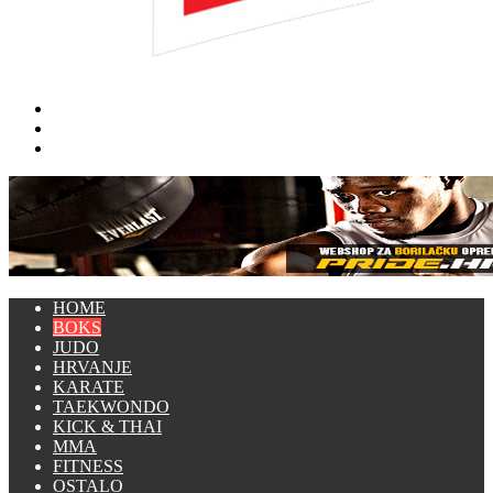
Traži
Switch
skin
Prijava
HOME
BOKS
JUDO
HRVANJE
KARATE
TAEKWONDO
KICK & THAI
MMA
FITNESS
OSTALO