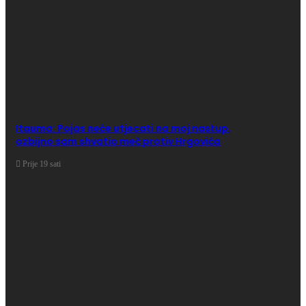
Itauma: Pojas neće utjecati na moj nastup,
ozbijno sam shvatio meč protiv Hrgovića
Prije 19 sati