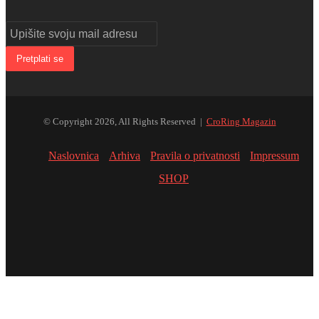
Upišite
svoju
mail
adresu
© Copyright 2026, All Rights Reserved |
CroRing Magazin
Naslovnica
Arhiva
Pravila o privatnosti
Impressum
SHOP
Facebook
Twitter
YouTube
Instagram