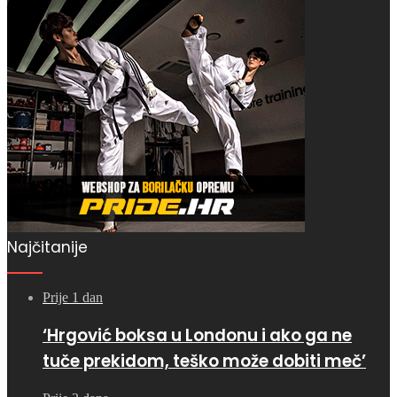
Najčitanije
Prije 1 dan
‘Hrgović boksa u Londonu i ako ga ne
tuče prekidom, teško može dobiti meč’