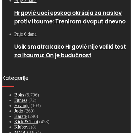
Prije 3 dana
Hrgović uoči epskog okršaja za naslov
protiv Itaume: Treniram dvaput dnevno
Prije 6 dana
Usik smatra kako Hrgović nije veliki test
za Itaumu: On je budućnost
Kategorije
Boks
(5.796)
Fitness
(72)
Hrvanje
(103)
Judo
(260)
Karate
(296)
Kick & Thai
(458)
Klubovi
(8)
MMA
(3.857)