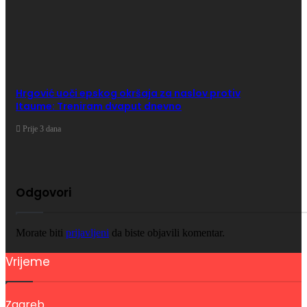
Hrgović uoči epskog okršaja za naslov protiv
Itaume: Treniram dvaput dnevno
Prije 3 dana
Odgovori
Morate biti
prijavljeni
da biste objavili komentar.
Vrijeme
Zagreb