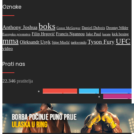
Oznake
boks
Anthony Joshua
Daniel Dubois
Deontay Wilder
Conor McGregor
Filip Hrgović
Francis Ngannou
Jake Paul
kick boxing
karate
Europsko prvenstvo
mma
UFC
Tyson Fury
Oleksandr Usyk
Stipe Miočić
taekwondo
video
Prati nas
22.346
pratitelja
3.980
Pretplatnika
0
Pratitelja
15.866
Pratitelja
2.500
Pratitelja