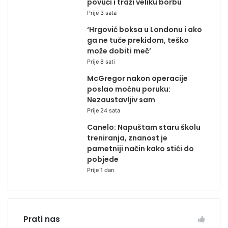
povući i traži veliku borbu
Prije 3 sata
‘Hrgović boksa u Londonu i ako
ga ne tuče prekidom, teško
može dobiti meč’
Prije 8 sati
McGregor nakon operacije
poslao moćnu poruku:
Nezaustavljiv sam
Prije 24 sata
Canelo: Napuštam staru školu
treniranja, znanost je
pametniji način kako stići do
pobjede
Prije 1 dan
Prati nas