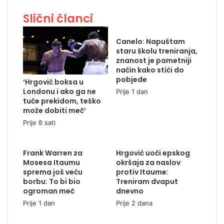
Slični članci
Canelo: Napuštam
staru školu treniranja,
znanost je pametniji
način kako stići do
pobjede
‘Hrgović boksa u
Londonu i ako ga ne
Prije 1 dan
tuče prekidom, teško
može dobiti meč’
Prije 8 sati
Frank Warren za
Hrgović uoči epskog
Mosesa Itaumu
okršaja za naslov
sprema još veću
protiv Itaume:
borbu: To bi bio
Treniram dvaput
ogroman meč
dnevno
Prije 1 dan
Prije 2 dana