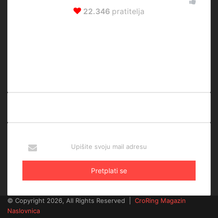
Prati nas
22.346
pratitelja
15.866
0
Pratitelja
Pratitelja
3.980
2.500
Pretplatnika
Pratitelja
Upišite
svoju
mail
adresu
© Copyright 2026, All Rights Reserved |
CroRing Magazin
Naslovnica