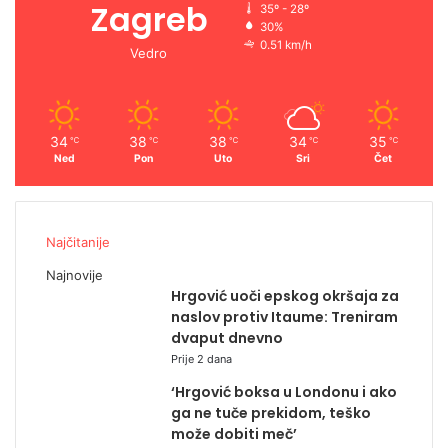
Zagreb
35º - 28º
30%
0.51 km/h
Vedro
34
38
38
34
35
℃
℃
℃
℃
℃
Ned
Pon
Uto
Sri
Čet
Najčitanije
Najnovije
Hrgović uoči epskog okršaja za
naslov protiv Itaume: Treniram
dvaput dnevno
Prije 2 dana
‘Hrgović boksa u Londonu i ako
ga ne tuče prekidom, teško
može dobiti meč’