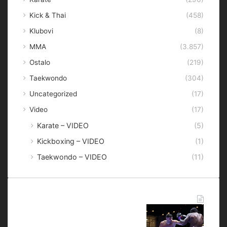
Kick & Thai
(458)
Klubovi
(8)
MMA
(3.857)
Ostalo
(219)
Taekwondo
(304)
Uncategorized
(17)
Video
(17)
Karate – VIDEO
(5)
Kickboxing – VIDEO
(1)
Taekwondo – VIDEO
(11)
Najnovije