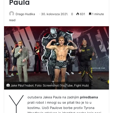
Paula
Drago Hudika
30. kolovoza 2021.
0
631
1 minute
read
Jake Paul i robot. Foto: Screenshot (YouTube, Fight Hub)
Y
outubera Jakea Paula na zadnjim
priredbama
prati robot i mnogi su se pitali tko je to u
kostimu. Uoči Paulove borbe protiv Tyrona
Woodleyja otkriven je identitet osobe koja nosi