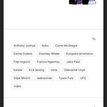
Oznake
Anthony Joshua
boks
Conor McGregor
Daniel Dubois
Deontay Wilder
Europsko prvenstvo
Filip Hrgović
Francis Ngannou
Jake Paul
karate
kick boxing
mma
Oleksandr Usyk
Stipe Miočić
taekwondo
Tyson Fury
UFC
video