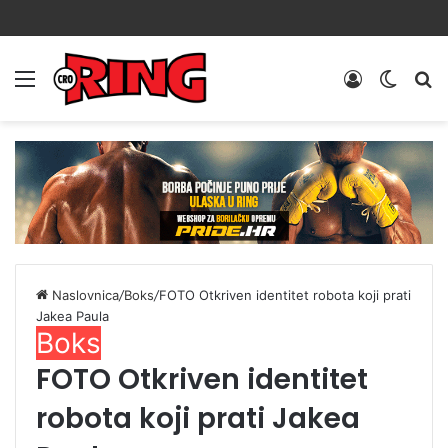
Menu
Prijava
Switch
Tr
skin
Naslovnica
/
Boks
/
FOTO Otkriven identitet robota koji prati
Jakea Paula
Boks
FOTO Otkriven identitet
robota koji prati Jakea