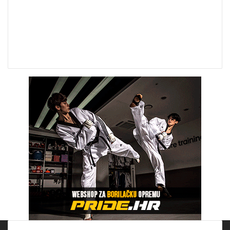
15.866
0
Pratitelja
Pratitelja
3.980
2.500
Pretplatnika
Pratitelja