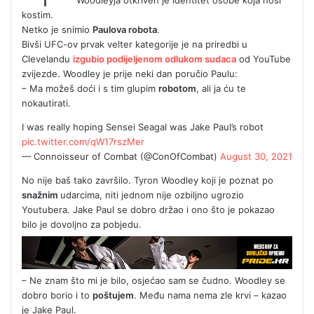
kostim.
Netko je snimio
Paulova robota
.
Bivši UFC-ov prvak velter kategorije je na priredbi u
Clevelandu
izgubio podijeljenom odlukom sudaca
od YouTube
zvijezde. Woodley je prije neki dan poručio Paulu:
– Ma možeš doći i s tim glupim
robotom
, ali ja ću te
nokautirati.
I was really hoping Sensei Seagal was Jake Paul’s robot
pic.twitter.com/qW17rszMer
— Connoisseur of Combat (@ConOfCombat)
August 30, 2021
No nije baš tako završilo. Tyron Woodley koji je poznat po
snažnim
udarcima, niti jednom nije ozbiljno ugrozio
Youtubera. Jake Paul se dobro držao i ono što je pokazao
bilo je dovoljno za pobjedu.
– Ne znam što mi je bilo, osjećao sam se čudno. Woodley se
dobro borio i to
poštujem
. Među nama nema zle krvi – kazao
je Jake Paul.