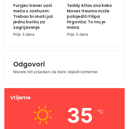
Furyjev trener uoči
Teddy Atlas zna kako
meča s Joshuom:
Moses Itauma može
Trebao bi imati još
pobijediti Filipa
jednu borbu za
Hrgovića: To mu je
zagrijavanje
mana
Prije 3 dana
Prije 3 dana
Odgovori
Morate biti
prijavljeni
da biste objavili komentar.
Vrijeme
35
℃