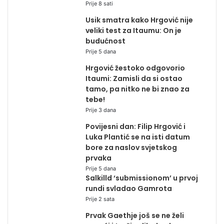
Prije 8 sati
Usik smatra kako Hrgović nije
veliki test za Itaumu: On je
budućnost
Prije 5 dana
Hrgović žestoko odgovorio
Itaumi: Zamisli da si ostao
tamo, pa nitko ne bi znao za
tebe!
Prije 3 dana
Povijesni dan: Filip Hrgović i
Luka Plantić se na isti datum
bore za naslov svjetskog
prvaka
Prije 5 dana
Salkilld ‘submissionom’ u prvoj
rundi svladao Gamrota
Prije 2 sata
Prvak Gaethje još se ne želi