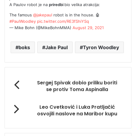
A Paulov robot je na
priredbi
bio velika atrakcija:
The famous
@jakepaul
robot is in the house. 🤖
#PaulWoodley
pic.twitter.com/RE3fShiYSq
— Mike Bohn (@MikeBohnMMA)
August 29, 2021
boks
Jake Paul
Tyron Woodley
Sergej Spivak dobio priliku boriti
se protiv Toma Aspinalla
Leo Cvetković i Luka Pratljačić
osvojili naslove na Maribor kupu