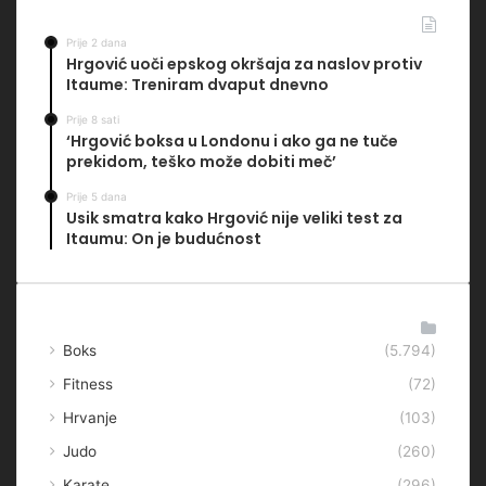
Najčitanije
Prije 2 dana
Hrgović uoči epskog okršaja za naslov protiv
Itaume: Treniram dvaput dnevno
Prije 8 sati
‘Hrgović boksa u Londonu i ako ga ne tuče
prekidom, teško može dobiti meč’
Prije 5 dana
Usik smatra kako Hrgović nije veliki test za
Itaumu: On je budućnost
Kategorije
Boks
(5.794)
Fitness
(72)
Hrvanje
(103)
Judo
(260)
Karate
(296)