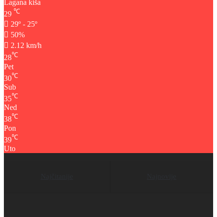
Lagana kiša
℃
29
29º - 25º
50%
2.12 km/h
℃
28
Pet
℃
30
Sub
℃
35
Ned
℃
38
Pon
℃
39
Uto
Najčitanije
Najnovije