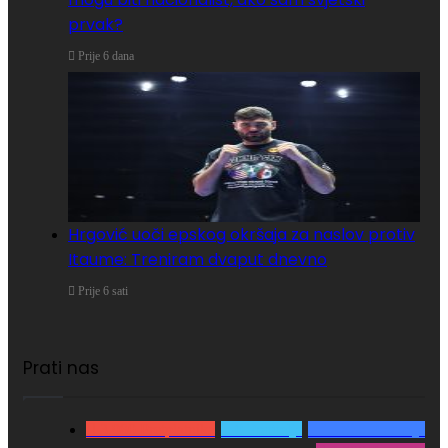
prvak?
Prije 6 dana
Hrgović uoči epskog okršaja za naslov protiv
Itaume: Treniram dvaput dnevno
Prije 6 sati
Prati nas
3.980
Pretplatnika
0
Pratitelja
15.866
Pratitelja