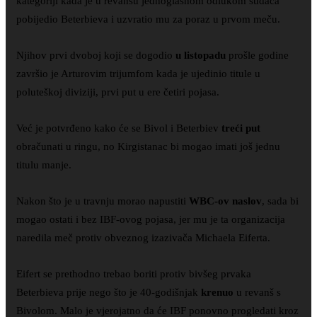
kategoriji kada je u revanšu jednoglasnom odlukom sudaca
pobijedio Beterbieva i uzvratio mu za poraz u prvom meču.
Njihov prvi dvoboj koji se dogodio
u listopadu
prošle godine
završio je Arturovim trijumfom kada je ujedinio titule u
poluteškoj diviziji, prvi put u ere četiri pojasa.
Već je potvrđeno kako će se Bivol i Beterbiev
treći put
obračunati u ringu, no Kirgistanac bi mogao imati još jednu
titulu manje.
Nakon što je u travnju morao napustiti
WBC-ov naslov
, sada bi
mogao ostati i bez IBF-ovog pojasa, jer mu je ta organizacija
naredila meč protiv obveznog izazivača Michaela Eiferta.
Eifert se prethodno trebao boriti protiv bivšeg prvaka
Beterbieva prije nego što je 40-godišnjak
krenuo
u revanš s
Bivolom. Malo je vjerojatno da će IBF ponovno progledati kroz