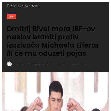
Naslovnica
/
Boks
Boks
Dmitrij Bivol mora IBF-ov
naslov braniti protiv
izazivača Michaela Eiferta
ili će mu oduzeti pojas
Cro Ring
5. srpnja 2025.
0
367
1 minute read