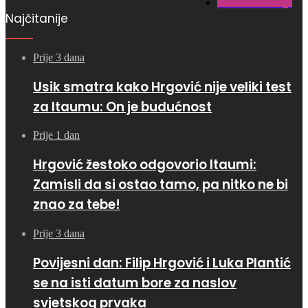
2.500
Pratitelja
Najčitanije
Prije 3 dana
Usik smatra kako Hrgović nije veliki test
za Itaumu: On je budućnost
Prije 1 dan
Hrgović žestoko odgovorio Itaumi:
Zamisli da si ostao tamo, pa nitko ne bi
znao za tebe!
Prije 3 dana
Povijesni dan: Filip Hrgović i Luka Plantić
se na isti datum bore za naslov
svjetskog prvaka