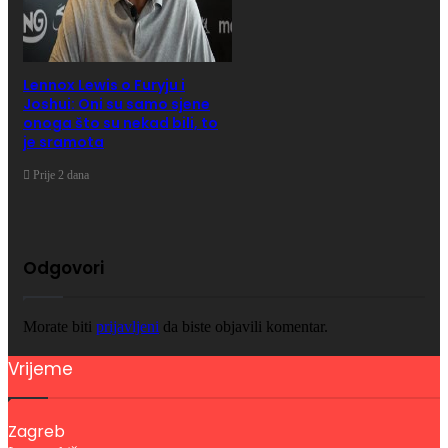
Lennox Lewis o Furyju i
Joshui: Oni su samo sjene
onoga što su nekad bili, to
je sramota
Prije 2 dana
Odgovori
Morate biti
prijavljeni
da biste objavili komentar.
Vrijeme
Zagreb