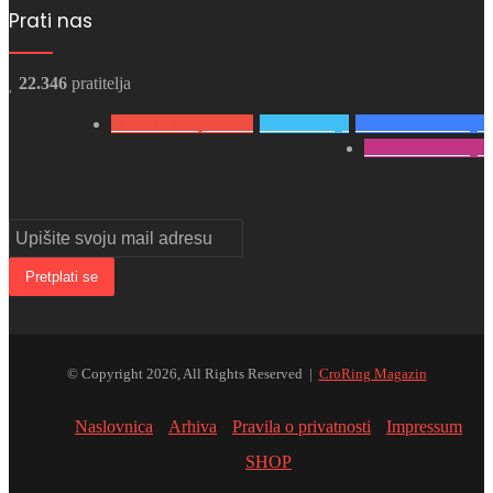
Prati nas
22.346
pratitelja
3.980
Pretplatnika
0
Pratitelja
15.866
Pratitelja
2.500
Pratitelja
Upišite
svoju
mail
adresu
© Copyright 2026, All Rights Reserved |
CroRing Magazin
Naslovnica
Arhiva
Pravila o privatnosti
Impressum
SHOP