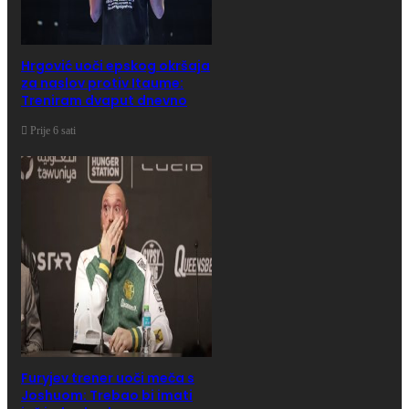
Hrgović uoči epskog okršaja
za naslov protiv Itaume:
Treniram dvaput dnevno
Prije 6 sati
Furyjev trener uoči meča s
Joshuom: Trebao bi imati