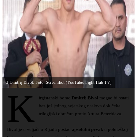
Dmitrij Bivol. Foto: Screenshot (YouTube, Fight Hub TV)
K
irgistanski borac
Dmitrij Bivol
mogao bi ostati
bez još jednog svjetskog naslova dok čeka
trilogijski obračun protiv Artura Beterbieva.
Bivol je u veljači u Rijadu postao
apsolutni prvak
u poluteškoj