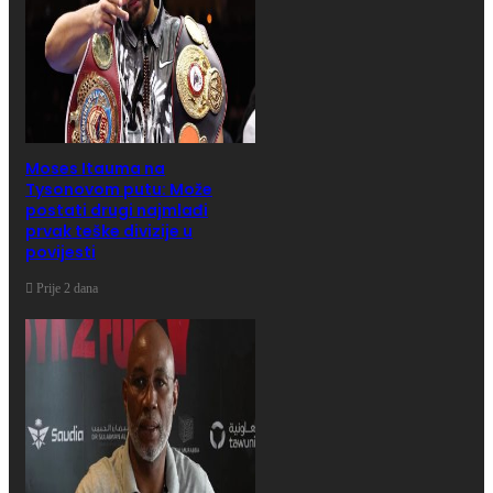
Moses Itauma na
Tysonovom putu: Može
postati drugi najmlađi
prvak teške divizije u
povijesti
Prije 2 dana