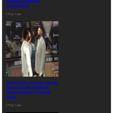
još jednu borbu za
zagrijavanje
Prije 1 dan
Teddy Atlas zna kako Moses
Itauma može pobijediti
Filipa Hrgovića: To mu je
mana
Prije 1 dan