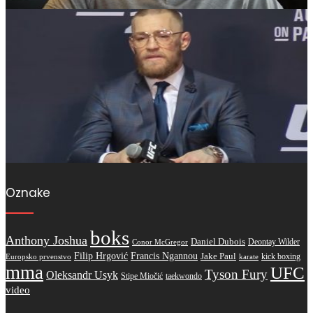
Oznake
boks
Anthony Joshua
Daniel Dubois
Deontay Wilder
Conor McGregor
Filip Hrgović
Francis Ngannou
Jake Paul
kick boxing
karate
Europsko prvenstvo
mma
UFC
Tyson Fury
Oleksandr Usyk
Stipe Miočić
taekwondo
video