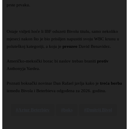
prste prvaku.
Ostaje vidjeti hoće li IBF oduzeti Bivolu titulu, samo nekoliko
mjeseci nakon što je bio prisiljen napustiti svoju WBC krunu u
poluteškoj kategoriji, a koju je
preuzeo
David Benavidez.
Američko-meksički borac bi naslov trebao braniti
protiv
Anthonyja Yardea.
Poznati boksački novinar Dan Rafael javlja kako je
treća borba
između Bivola i Beterbieva odgođena za 2026. godinu.
Artur Beterbiev
boks
Dmitrij Bivol