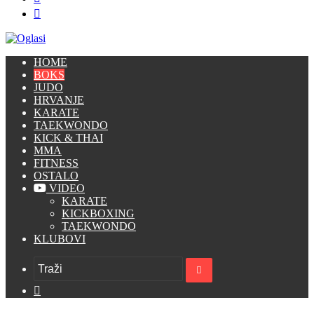
skin
Prijava
HOME
BOKS
JUDO
HRVANJE
KARATE
TAEKWONDO
KICK & THAI
MMA
FITNESS
OSTALO
VIDEO
KARATE
KICKBOXING
TAEKWONDO
KLUBOVI
Traži
Switch
skin