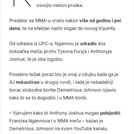
osvojio naslov prvaka.
Predator se MMA-u vratio nakon
više od godinu i pol
dana
, te na efektan način stigao do novog trijumfa.
Od odlaska iz UFC-a, Ngannou je
odradio
dva
boksačka meča, protiv Tysona Furyja i Anthonyja
Joshue, te je oba izgubio.
Posebno težak poraz bio je onaj u ožujku kada ga je
AJ
nokautirao
u drugoj rundi, i tada je nekadašnji
borac slobodne borbe Demetrious Johnson izjavio
kako bi se to dogodilo i u MMA borbi.
– Vjerujem kako bi Anthony Joshua mogao
pobijediti
Francisa Ngannoua i u MMA meču – kazao je
Demetrious Johnson na svom YouTube kanalu.