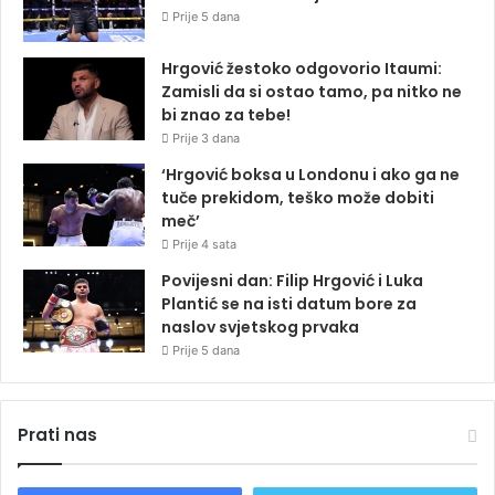
Prije 5 dana
Hrgović žestoko odgovorio Itaumi:
Zamisli da si ostao tamo, pa nitko ne
bi znao za tebe!
Prije 3 dana
‘Hrgović boksa u Londonu i ako ga ne
tuče prekidom, teško može dobiti
meč’
Prije 4 sata
Povijesni dan: Filip Hrgović i Luka
Plantić se na isti datum bore za
naslov svjetskog prvaka
Prije 5 dana
Prati nas