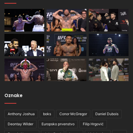
Oznake
Anthony Joshua
boks
Conor McGregor
Daniel Dubois
Deontay Wilder
Europsko prvenstvo
Filip Hrgović