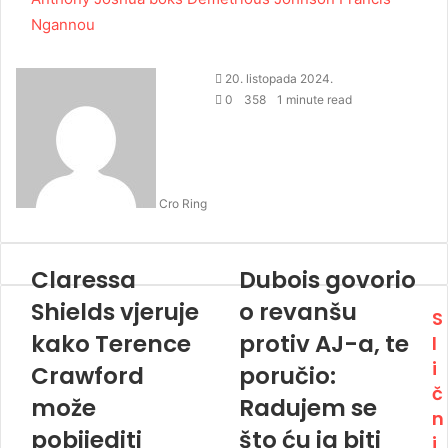
Ngannou
20. listopada 2024.
0
358
1 minute read
Cro Ring
Claressa
Dubois govorio
Shields vjeruje
o revanšu
S
kako Terence
protiv AJ-a, te
l
i
Crawford
poručio:
č
može
Radujem se
n
pobijediti
što ću ja biti
i