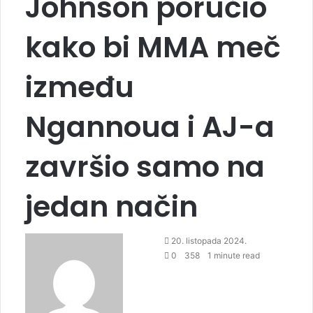
Johnson poručio
kako bi MMA meč
između
Ngannoua i AJ-a
završio samo na
jedan način
20. listopada 2024.
0
358
1 minute read