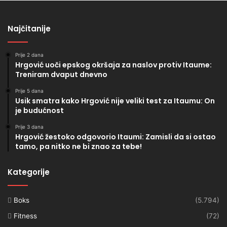
Najčitanije
Prije 2 dana
Hrgović uoči epskog okršaja za naslov protiv Itaume:
Treniram dvaput dnevno
Prije 5 dana
Usik smatra kako Hrgović nije veliki test za Itaumu: On
je budućnost
Prije 3 dana
Hrgović žestoko odgovorio Itaumi: Zamisli da si ostao
tamo, pa nitko ne bi znao za tebe!
Kategorije
Boks
(5.794)
Fitness
(72)