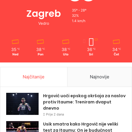
Zagreb
35º - 28º
32%
1.4 km/h
Vedro
35
38
38
36
34
℃
℃
℃
℃
℃
Ned
Pon
Uto
Sri
Čet
Najčitanije
Najnovije
Hrgović uoči epskog okršaja za naslov
protiv Itaume: Treniram dvaput
dnevno
Prije 2 dana
Usik smatra kako Hrgović nije veliki
test za Itaumu: On je budućnost