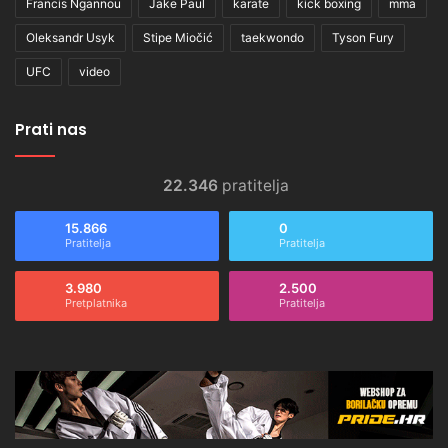
Francis Ngannou
Jake Paul
karate
kick boxing
mma
Oleksandr Usyk
Stipe Miočić
taekwondo
Tyson Fury
UFC
video
Prati nas
22.346
pratitelja
15.866
0
Pratitelja
Pratitelja
3.980
2.500
Pretplatnika
Pratitelja