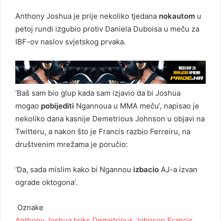
Anthony Joshua je prije nekoliko tjedana
nokautom
u
petoj rundi izgubio protiv Daniela Duboisa u meču za
IBF-ov naslov svjetskog prvaka.
‘Baš sam bio glup kada sam izjavio da bi Joshua
mogao
pobijediti
Ngannoua u MMA meču’, napisao je
nekoliko dana kasnije Demetrious Johnson u objavi na
Twitteru, a nakon što je Francis razbio Ferreiru, na
društvenim mrežama je poručio:
‘Da, sada mislim kako bi Ngannou
izbacio
AJ-a izvan
ograde oktogona’.
Oznake
Anthony Joshua
boks
Demetrious Johnson
Francis