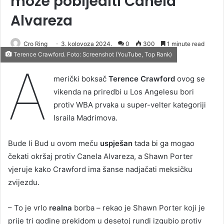
može pobijediti Canela
Alvareza
Cro Ring
3. kolovoza 2024.
0
300
1 minute read
Terence Crawford. Foto: Screenshot (YouTube, Top Rank)
A
merički boksač
Terence Crawford
ovog se
vikenda na priredbi u Los Angelesu bori
protiv WBA prvaka u super-velter kategoriji
Israila Madrimova.
Bude li Bud u ovom meču
uspješan
tada bi ga mogao
čekati okršaj protiv Canela Alvareza, a Shawn Porter
vjeruje kako Crawford ima šanse nadjačati meksičku
zvijezdu.
– To je vrlo
realna
borba – rekao je Shawn Porter koji je
prije tri godine prekidom u desetoj rundi izgubio protiv