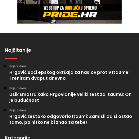
Najčitanije
Prije 2 dana
Hrgović uoči epskog okršaja za naslov protiv Itaume:
Treniram dvaput dnevno
Prije 5 dana
Usik smatra kako Hrgović nije veliki test za Itaumu: On
je budućnost
Prije 3 dana
Hrgović žestoko odgovorio Itaumi: Zamisli da si ostao
tamo, pa nitko ne bi znao za tebe!
Kategorije