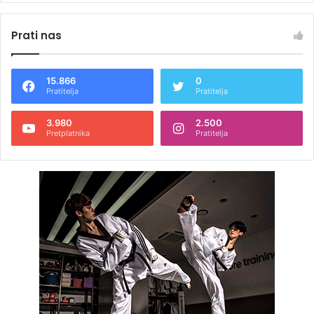
Prati nas
15.866
0
Pratitelja
Pratitelja
3.980
2.500
Pretplatnika
Pratitelja