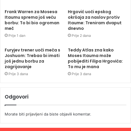
Frank Warren za Mosesa
Hrgović uoči epskog
Itaumu sprema još veću
okršaja za naslov protiv
borbu: To bi bio ogroman
Itaume: Treniram dvaput
meč
dnevno
Prije 1 dan
Prije 2 dana
Furyjev trener uoči meča s
Teddy Atlas zna kako
Joshuom: Trebao bi imati
Moses Itauma može
još jednu borbu za
pobijediti Filipa Hrgovića:
zagrijavanje
To mu je mana
Prije 3 dana
Prije 3 dana
Odgovori
Morate biti
prijavljeni
da biste objavili komentar.