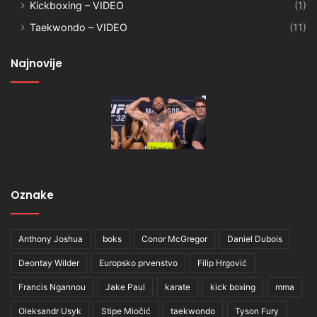
Kickboxing – VIDEO
(1)
Taekwondo – VIDEO
(11)
Najnovije
Oznake
Anthony Joshua
boks
Conor McGregor
Daniel Dubois
Deontay Wilder
Europsko prvenstvo
Filip Hrgović
Francis Ngannou
Jake Paul
karate
kick boxing
mma
Oleksandr Usyk
Stipe Miočić
taekwondo
Tyson Fury