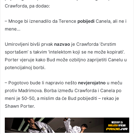
Crawforda, pa dodao:
– Mnoge bi iznenadilo da Terence
pobijedi
Canela, ali ne i
mene…
Umirovljeni bivši prvak
nazvao
je Crawforda ‘čvrstim
sportašem’ s takvim ‘intelektom koji se ne može kopirati’.
Porter vjeruje kako Bud može ozbiljno zaprijetiti Canelu u
potencijalnoj borbi.
– Pogotovo bude li napravio nešto
nevjerojatno
u meču
protiv Madrimova. Borba između Crawforda i Canela po
meni je 50-50, a mislim da će Bud pobijediti – rekao je
Shawn Porter.