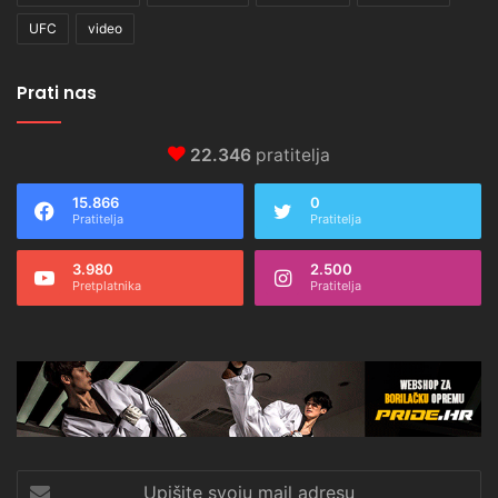
UFC
video
Prati nas
22.346
pratitelja
15.866
0
Pratitelja
Pratitelja
3.980
2.500
Pretplatnika
Pratitelja
Upišite