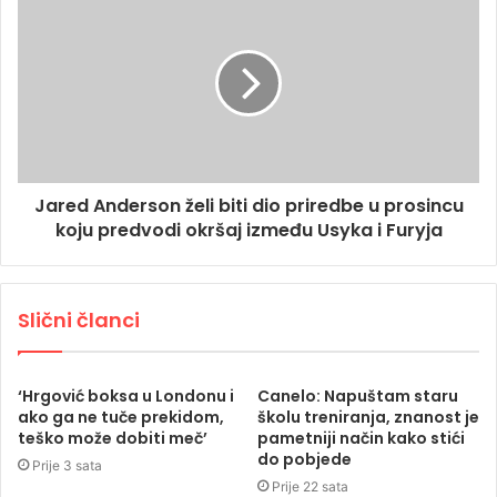
Jared Anderson želi biti dio priredbe u prosincu
koju predvodi okršaj između Usyka i Furyja
Slični članci
‘Hrgović boksa u Londonu i
Canelo: Napuštam staru
ako ga ne tuče prekidom,
školu treniranja, znanost je
teško može dobiti meč’
pametniji način kako stići
do pobjede
Prije 3 sata
Prije 22 sata