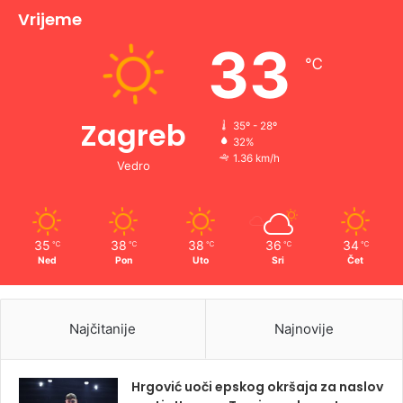
Vrijeme
33
℃
Zagreb
35º - 28º
32%
1.36 km/h
Vedro
35
38
38
36
34
℃
℃
℃
℃
℃
Ned
Pon
Uto
Sri
Čet
Najčitanije
Najnovije
Hrgović uoči epskog okršaja za naslov