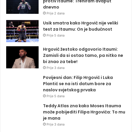
protiv Itaume: Treniram dvaput
dnevno
Prije 2 dana
Usik smatra kako Hrgović nije veliki
test za Itaumu: On je budućnost
Prije 5 dana
Hrgović žestoko odgovorio Itaumi:
Zamisli da si ostao tamo, pa nitko ne
bi znao za tebe!
Prije 3 dana
Povijesni dan: Filip Hrgović i Luka
Plantić se na isti datum bore za
naslov svjetskog prvaka
Prije 5 dana
Teddy Atlas zna kako Moses Itauma
može pobijediti Filipa Hrgovića: To mu
je mana
Prije 3 dana