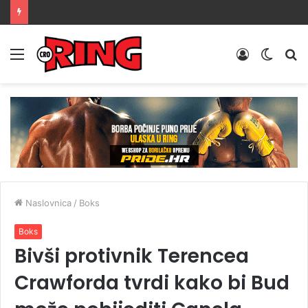
Menu
Prijava
Switch
Tr
skin
Naslovnica
/
Boks
Boks
Bivši protivnik Terencea
Crawforda tvrdi kako bi Bud