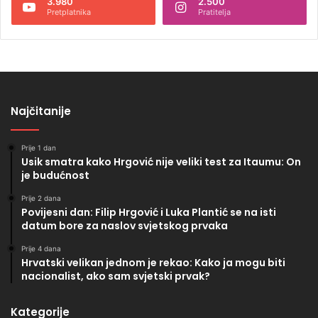
3.980
2.500
Pretplatnika
Pratitelja
Najčitanije
Prije 1 dan
Usik smatra kako Hrgović nije veliki test za Itaumu: On
je budućnost
Prije 2 dana
Povijesni dan: Filip Hrgović i Luka Plantić se na isti
datum bore za naslov svjetskog prvaka
Prije 4 dana
Hrvatski velikan jednom je rekao: Kako ja mogu biti
nacionalist, ako sam svjetski prvak?
Kategorije