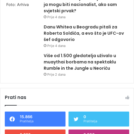
ja mogu biti nacionalist, ako sam
svjetski prvak?
Prije 4 dana
Danu Whitea u Beogradu pitali za
Roberta Soldića, a evo što je UFC-ov
šef odgovorio
Prije 4 dana
Više od 1.500 gledatelja uživalo u
muaythai borbama na spektaklu
Rumble in the Jungle u Neoriću
Prije 2 dana
Prati nas
15.866
0
Pratitelja
Pratitelja