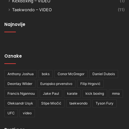
Kickboxing – VIDEO
(1)
Taekwondo – VIDEO
(11)
Najnovije
Oznake
Anthony Joshua
boks
Conor McGregor
Daniel Dubois
Deontay Wilder
Europsko prvenstvo
Filip Hrgović
Francis Ngannou
Jake Paul
karate
kick boxing
mma
Oleksandr Usyk
Stipe Miočić
taekwondo
Tyson Fury
UFC
video