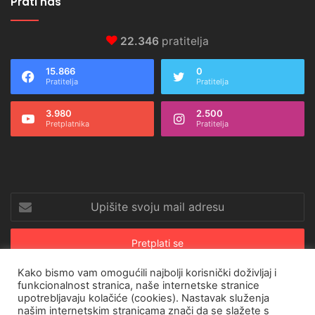
Prati nas
22.346
pratitelja
15.866
0
Pratitelja
Pratitelja
3.980
2.500
Pretplatnika
Pratitelja
Upišite
svoju
mail
adresu
Kako bismo vam omogućili najbolji korisnički doživljaj i
funkcionalnost stranica, naše internetske stranice
upotrebljavaju kolačiće (cookies). Nastavak služenja
© Copyright 2026, All Rights Reserved |
CroRing Magazin
našim internetskim stranicama znači da se slažete s