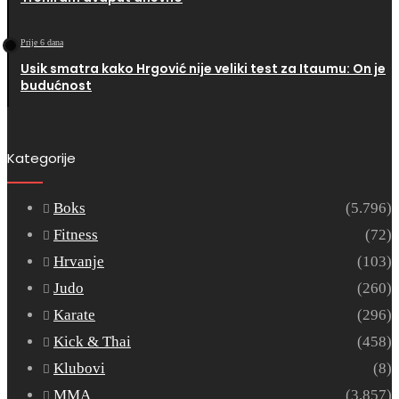
Prije 6 dana
Usik smatra kako Hrgović nije veliki test za Itaumu: On je
budućnost
Kategorije
Boks
(5.796)
Fitness
(72)
Hrvanje
(103)
Judo
(260)
Karate
(296)
Kick & Thai
(458)
Klubovi
(8)
MMA
(3.857)