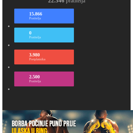
22.346
pratitelja
15.866
Pratitelja
0
Pratitelja
3.980
Pretplatnika
2.500
Pratitelja