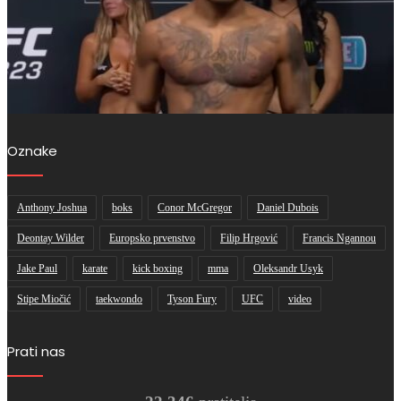
Oznake
Anthony Joshua
boks
Conor McGregor
Daniel Dubois
Deontay Wilder
Europsko prvenstvo
Filip Hrgović
Francis Ngannou
Jake Paul
karate
kick boxing
mma
Oleksandr Usyk
Stipe Miočić
taekwondo
Tyson Fury
UFC
video
Prati nas