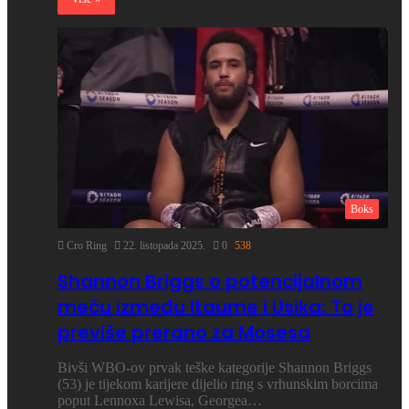
Boks
Cro Ring
22. listopada 2025.
0
538
Shannon Briggs o potencijalnom
meču između Itaume i Usika: To je
previše prerano za Mosesa
Bivši WBO-ov prvak teške kategorije Shannon Briggs
(53) je tijekom karijere dijelio ring s vrhunskim borcima
poput Lennoxa Lewisa, Georgea…