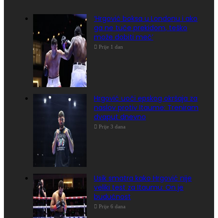
‘Hrgović boksa u Londonu i ako
ga ne tuče prekidom, teško
može dobiti meč’
Prije 1 dan
Hrgović uoči epskog okršaja za
naslov protiv Itaume: Treniram
dvaput dnevno
Prije 3 dana
Usik smatra kako Hrgović nije
veliki test za Itaumu: On je
budućnost
Prije 6 dana