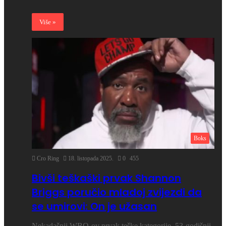
Više »
Boks
Cro Ring
18. listopada 2025.
0
455
Bivši teškaški prvak Shannon
Briggs poručio mladoj zvijezdi da
se umirovi: On je užasan
Nekadašnji WBO-ov prvak teške kategorije, 53-godišnji