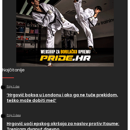
Najčitanije
Prije 1 dan
‘Hrgović boksa u Londonu i ako ga ne tuče prekidom,
teško može dobiti meč’
Prije 3 dana
Hrgović uoči epskog okršaja za naslov protiv Itaume:
Treniram dvaput dnevno