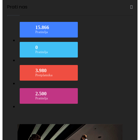
Prati nas
15.866
Pratitelja
0
Pratitelja
3.980
Pretplatnika
2.500
Pratitelja