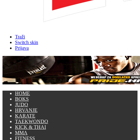
Traži
Switch skin
Prijava
HOME
BOKS
JUDO
HRVANJE
KARATE
TAEKWONDO
KICK & THAI
MMA
FITNESS