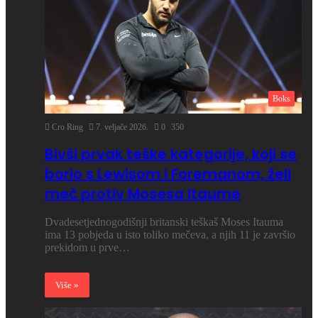
Boks
Cro Ring
7. veljače 2026.
0
350
Bivši prvak teške kategorije, koji se
borio s Lewisom i Foremanom, želi
meč protiv Mosesa Itaume
Dvadesetjednogodišnji britanski teškaš Moses Itauma
ima 13 pobjeda u isto toliko mečeva, a njih 11 je završio
prekidom u prve…
Više »