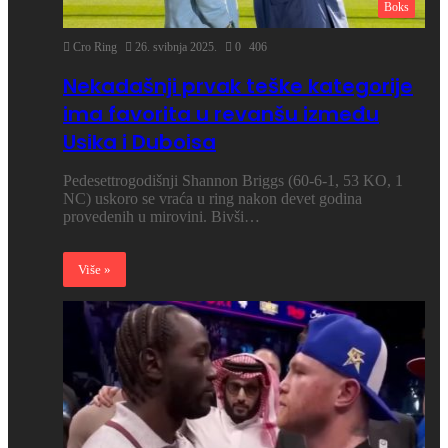
Boks
Cro Ring
26. svibnja 2025.
0
406
Nekadašnji prvak teške kategorije
ima favorita u revanšu između
Usika i Duboisa
Pedesettrogodišnji Shannon Briggs (60-6-1, 53 KO, 1
NC) uskoro se vraća u ring nakon devet godina
provedenih u mirovini. Bivši…
Više »