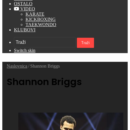
OSTALO
VIDEO
KARATE
KICKBOXING
TAEKWONDO
KLUBOVI
Traži
Switch skin
Naslovnica
/
Shannon Briggs
Shannon Briggs