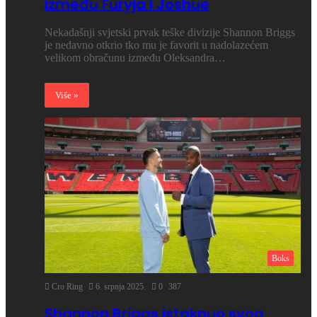
između Furyja i Joshue
Nekadašnji svjetski prvak teške divizije Shannon Briggs
je nedavno otkrio tko mu je favorit u nadolazećem
velikom obračunu između Oleksandra…
Više »
Boks
Cro Ring
6. srpnja 2025.
0
387
Shannon Briggs istaknuo svog