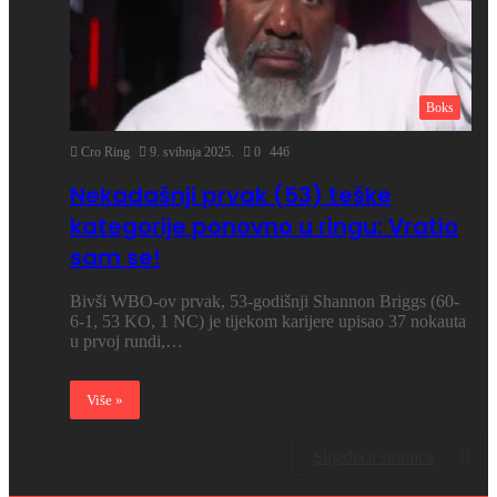
Boks
Cro Ring
9. svibnja 2025.
0
446
Nekadašnji prvak (53) teške
kategorije ponovno u ringu: Vratio
sam se!
Bivši WBO-ov prvak, 53-godišnji Shannon Briggs (60-
6-1, 53 KO, 1 NC) je tijekom karijere upisao 37 nokauta
u prvoj rundi,…
Više »
Slijedeća stranica