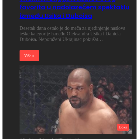
favorita u nadolazećem spektaklu
između Usika i Duboisa
Desetak dana ostalo je do meča za ujedinjenje naslova
teške kategorije između Oleksandra Usika i Daniela
Duboisa. Neporaženi Ukrajinac pokušat…
Više »
Boks