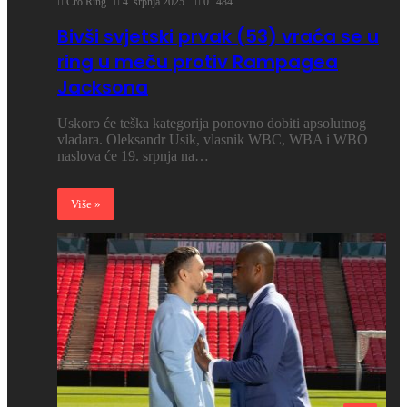
Cro Ring
4. srpnja 2025.
0
484
Bivši svjetski prvak (53) vraća se u
ring u meču protiv Rampagea
Jacksona
Uskoro će teška kategorija ponovno dobiti apsolutnog
vladara. Oleksandr Usik, vlasnik WBC, WBA i WBO
naslova će 19. srpnja na…
Više »