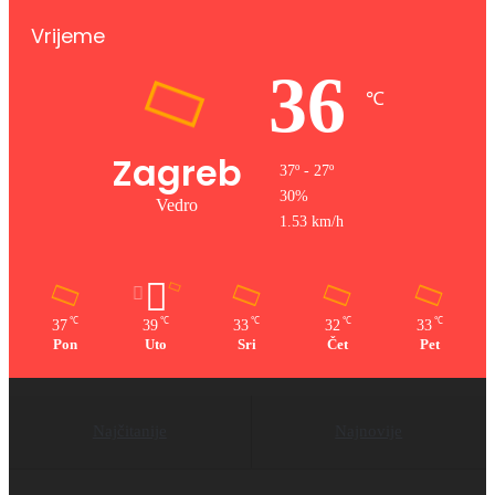
Vrijeme
36
℃
Zagreb
37º - 27º
30%
Vedro
1.53 km/h
℃
℃
℃
℃
℃
37
39
33
32
33
Pon
Uto
Sri
Čet
Pet
Najčitanije
Najnovije