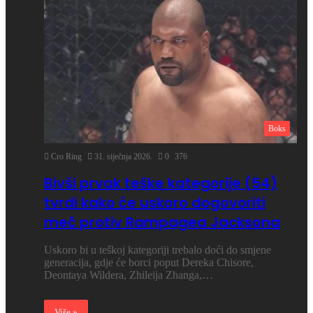
Boks
Cro Ring
31. siječnja 2026.
0
376
Bivši prvak teške kategorije (54)
tvrdi kako će uskoro dogovoriti
meč protiv Rampagea Jacksona
Uskoro bi u teškoj kategoriji trebalo doći do smjene
generacija, gdje će borci poput Dereka Chisore,
Deontaya Wildera, Zhileija Zhanga,…
Više »