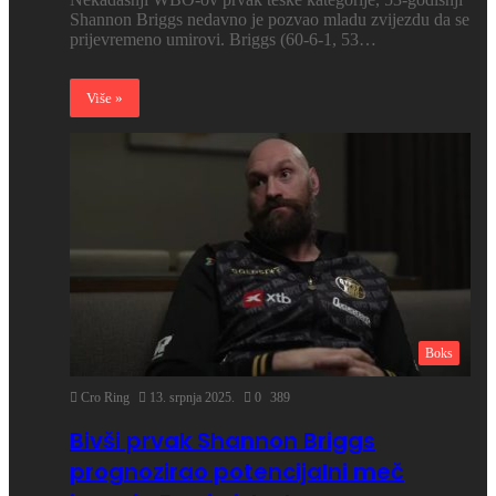
Shannon Briggs nedavno je pozvao mladu zvijezdu da se
prijevremeno umirovi. Briggs (60-6-1, 53…
Više »
Boks
Cro Ring
13. srpnja 2025.
0
389
Bivši prvak Shannon Briggs
prognozirao potencijalni meč