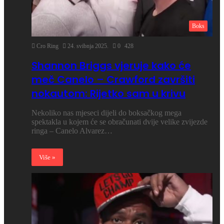
Boks
Cro Ring
24. svibnja 2025.
0
428
Shannon Briggs vjeruje kako će
meč Canelo – Crawford završiti
nokautom: Rijetko sam u krivu
Nekoliko nas mjeseci dijeli do boksačkog mega
spektakla u kojem će se obračunati dvije velike zvijezde
ringa – Canelo Alvarez…
Više »