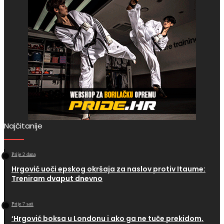
Najčitanije
Prije 2 dana
Hrgović uoči epskog okršaja za naslov protiv Itaume:
Treniram dvaput dnevno
Prije 7 sati
‘Hrgović boksa u Londonu i ako ga ne tuče prekidom,