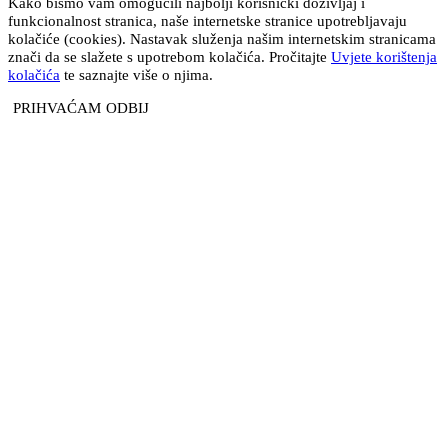
Kako bismo vam omogućili najbolji korisnički doživljaj i
funkcionalnost stranica, naše internetske stranice upotrebljavaju
kolačiće (cookies). Nastavak služenja našim internetskim stranicama
znači da se slažete s upotrebom kolačića. Pročitajte
Uvjete korištenja
kolačića
te saznajte više o njima.
PRIHVAĆAM
ODBIJ