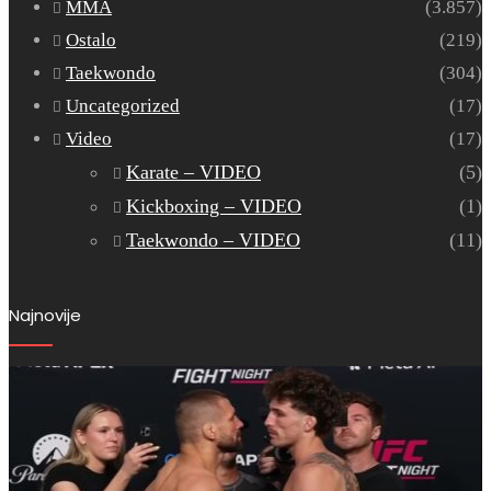
MMA
(3.857)
Ostalo
(219)
Taekwondo
(304)
Uncategorized
(17)
Video
(17)
Karate – VIDEO
(5)
Kickboxing – VIDEO
(1)
Taekwondo – VIDEO
(11)
Najnovije