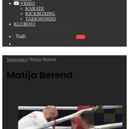
VIDEO
KARATE
KICKBOXING
TAEKWONDO
KLUBOVI
Traži
Switch
skin
Naslovnica
/
Matija Berend
Matija Berend