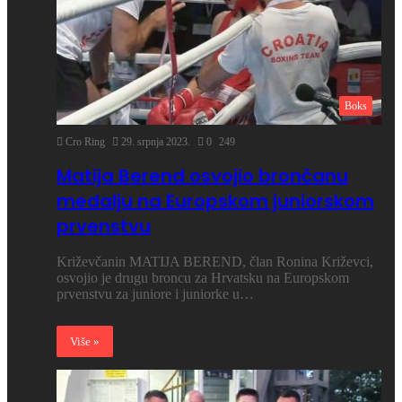
Boks
Cro Ring
29. srpnja 2023.
0
249
Matija Berend osvojio brončanu
medalju na Europskom juniorskom
prvenstvu
Križevčanin MATIJA BEREND, član Ronina Križevci,
osvojio je drugu broncu za Hrvatsku na Europskom
prvenstvu za juniore i juniorke u…
Više »