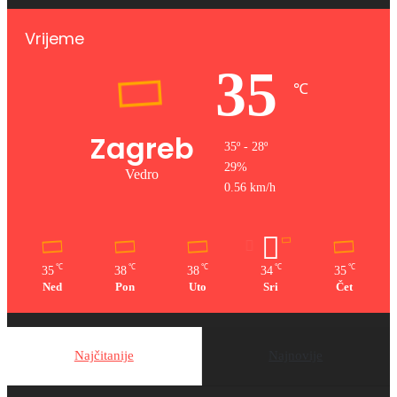
Vrijeme
35
℃
Zagreb
35º - 28º
29%
Vedro
0.56 km/h
℃
℃
℃
℃
℃
35
38
38
34
35
Ned
Pon
Uto
Sri
Čet
Najčitanije
Najnovije