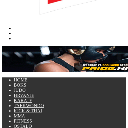
Traži
Switch
skin
Prijava
HOME
BOKS
JUDO
HRVANJE
KARATE
TAEKWONDO
KICK & THAI
MMA
FITNESS
OSTALO