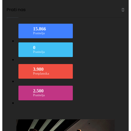
Prati nas
15.866
Pratitelja
0
Pratitelja
3.980
Pretplatnika
2.500
Pratitelja