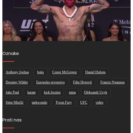
Oznake
Anthony Joshua
boks
Conor McGregor
Daniel Dubois
Deontay Wilder
Europsko prvenstvo
Filip Hrgović
Francis Ngannou
Jake Paul
karate
kick boxing
mma
Oleksandr Usyk
Stipe Miočić
taekwondo
Tyson Fury
UFC
video
Prati nas