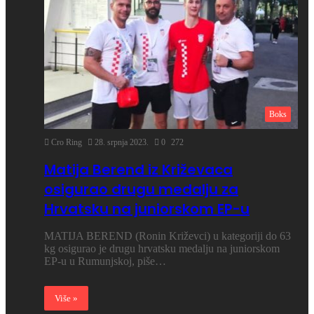
Boks
Cro Ring
28. srpnja 2023.
0
272
Matija Berend iz Križevaca
osigurao drugu medalju za
Hrvatsku na juniorskom EP-u
MATIJA BEREND (Ronin Križevci) u kategoriji do 63
kg osigurao je drugu hrvatsku medalju na juniorskom
EP-u u Rumunjskoj, piše…
Više »