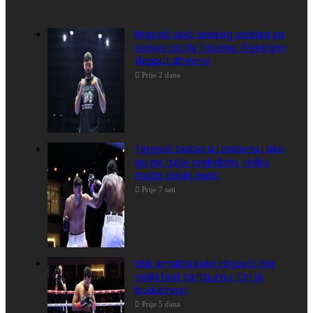
Hrgović uoči epskog okršaja za
naslov protiv Itaume: Treniram
dvaput dnevno
Prije 2 dana
‘Hrgović boksa u Londonu i ako
ga ne tuče prekidom, teško
može dobiti meč’
Prije 7 sati
Usik smatra kako Hrgović nije
veliki test za Itaumu: On je
budućnost
Prije 5 dana