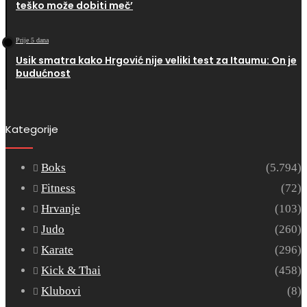
teško može dobiti meč’
Prije 5 dana
Usik smatra kako Hrgović nije veliki test za Itaumu: On je
budućnost
Kategorije
Boks
(5.794)
Fitness
(72)
Hrvanje
(103)
Judo
(260)
Karate
(296)
Kick & Thai
(458)
Klubovi
(8)