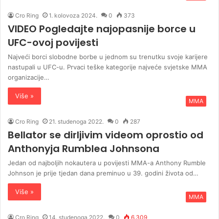
Cro Ring
1. kolovoza 2024.
0
373
VIDEO Pogledajte najopasnije borce u
UFC-ovoj povijesti
Najveći borci slobodne borbe u jednom su trenutku svoje karijere
nastupali u UFC-u. Prvaci teške kategorije najveće svjetske MMA
organizacije…
Više »
MMA
Cro Ring
21. studenoga 2022.
0
287
Bellator se dirljivim videom oprostio od
Anthonyja Rumblea Johnsona
Jedan od najboljih nokautera u povijesti MMA-a Anthony Rumble
Johnson je prije tjedan dana preminuo u 39. godini života od…
Više »
MMA
Cro Ring
14. studenoga 2022.
0
6.309