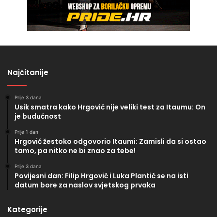
Najčitanije
Prije 3 dana
Usik smatra kako Hrgović nije veliki test za Itaumu: On
je budućnost
Prije 1 dan
Hrgović žestoko odgovorio Itaumi: Zamisli da si ostao
tamo, pa nitko ne bi znao za tebe!
Prije 3 dana
Povijesni dan: Filip Hrgović i Luka Plantić se na isti
datum bore za naslov svjetskog prvaka
Kategorije