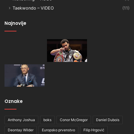
Taekwondo – VIDEO
(11)
Najnovije
Oznake
Anthony Joshua
boks
Conor McGregor
Daniel Dubois
Deontay Wilder
Europsko prvenstvo
Filip Hrgović