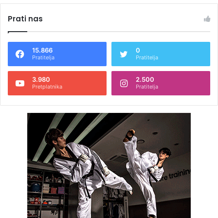
Prati nas
15.866
0
Pratitelja
Pratitelja
3.980
2.500
Pretplatnika
Pratitelja