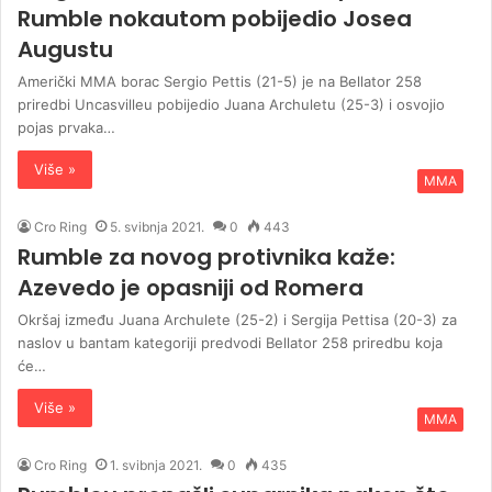
Rumble nokautom pobijedio Josea
Augustu
Američki MMA borac Sergio Pettis (21-5) je na Bellator 258
priredbi Uncasvilleu pobijedio Juana Archuletu (25-3) i osvojio
pojas prvaka…
Više »
MMA
Cro Ring
5. svibnja 2021.
0
443
Rumble za novog protivnika kaže:
Azevedo je opasniji od Romera
Okršaj između Juana Archulete (25-2) i Sergija Pettisa (20-3) za
naslov u bantam kategoriji predvodi Bellator 258 priredbu koja
će…
Više »
MMA
Cro Ring
1. svibnja 2021.
0
435