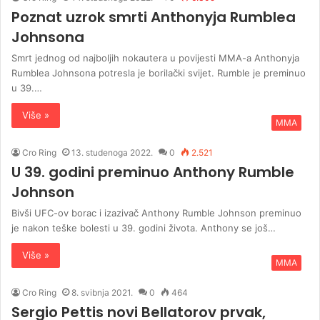
Poznat uzrok smrti Anthonyja Rumblea
Johnsona
Smrt jednog od najboljih nokautera u povijesti MMA-a Anthonyja
Rumblea Johnsona potresla je borilački svijet. Rumble je preminuo
u 39.…
Više »
MMA
Cro Ring
13. studenoga 2022.
0
2.521
U 39. godini preminuo Anthony Rumble
Johnson
Bivši UFC-ov borac i izazivač Anthony Rumble Johnson preminuo
je nakon teške bolesti u 39. godini života. Anthony se još…
Više »
MMA
Cro Ring
8. svibnja 2021.
0
464
Sergio Pettis novi Bellatorov prvak,