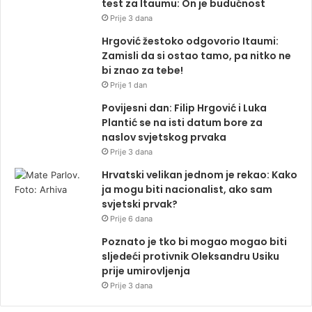
test za Itaumu: On je budućnost
Prije 3 dana
Hrgović žestoko odgovorio Itaumi:
Zamisli da si ostao tamo, pa nitko ne
bi znao za tebe!
Prije 1 dan
Povijesni dan: Filip Hrgović i Luka
Plantić se na isti datum bore za
naslov svjetskog prvaka
Prije 3 dana
Hrvatski velikan jednom je rekao: Kako
ja mogu biti nacionalist, ako sam
svjetski prvak?
Prije 6 dana
Poznato je tko bi mogao mogao biti
sljedeći protivnik Oleksandru Usiku
prije umirovljenja
Prije 3 dana