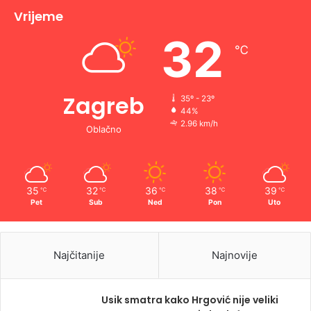
Vrijeme
32
℃
Zagreb
35º - 23º
44%
2.96 km/h
Oblačno
35
32
36
38
39
℃
℃
℃
℃
℃
Pet
Sub
Ned
Pon
Uto
Najčitanije
Najnovije
Usik smatra kako Hrgović nije veliki