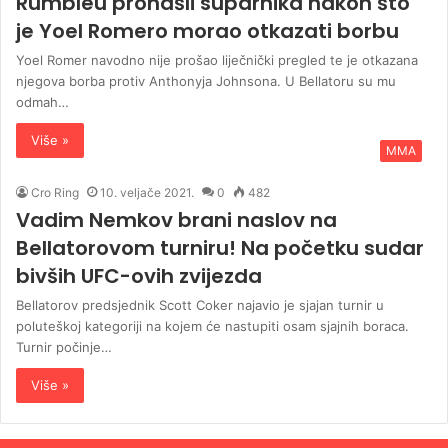
Rumbleu pronašli suparnika nakon što
je Yoel Romero morao otkazati borbu
Yoel Romer navodno nije prošao liječnički pregled te je otkazana
njegova borba protiv Anthonyja Johnsona. U Bellatoru su mu
odmah…
Više »
MMA
Cro Ring
10. veljače 2021.
0
482
Vadim Nemkov brani naslov na
Bellatorovom turniru! Na početku sudar
bivših UFC-ovih zvijezda
Bellatorov predsjednik Scott Coker najavio je sjajan turnir u
poluteškoj kategoriji na kojem će nastupiti osam sjajnih boraca.
Turnir počinje…
Više »