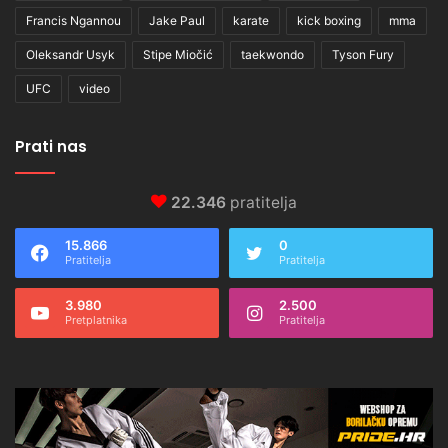
Francis Ngannou
Jake Paul
karate
kick boxing
mma
Oleksandr Usyk
Stipe Miočić
taekwondo
Tyson Fury
UFC
video
Prati nas
22.346
pratitelja
15.866
0
Pratitelja
Pratitelja
3.980
2.500
Pretplatnika
Pratitelja