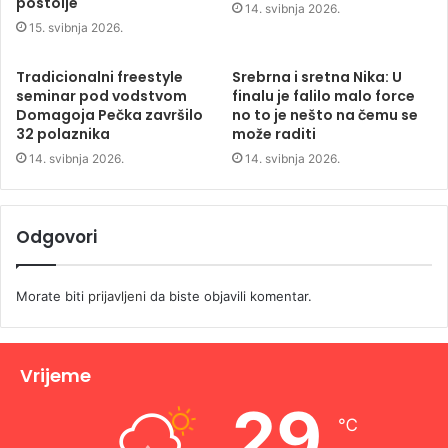
postolje
14. svibnja 2026.
15. svibnja 2026.
Tradicionalni freestyle
Srebrna i sretna Nika: U
seminar pod vodstvom
finalu je falilo malo force
Domagoja Pečka završilo
no to je nešto na čemu se
32 polaznika
može raditi
14. svibnja 2026.
14. svibnja 2026.
Odgovori
Morate biti
prijavljeni
da biste objavili komentar.
Vrijeme
29
℃