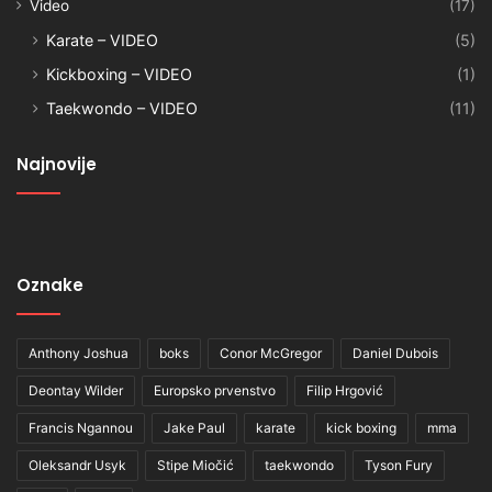
Video
(17)
Karate – VIDEO
(5)
Kickboxing – VIDEO
(1)
Taekwondo – VIDEO
(11)
Najnovije
Oznake
Anthony Joshua
boks
Conor McGregor
Daniel Dubois
Deontay Wilder
Europsko prvenstvo
Filip Hrgović
Francis Ngannou
Jake Paul
karate
kick boxing
mma
Oleksandr Usyk
Stipe Miočić
taekwondo
Tyson Fury