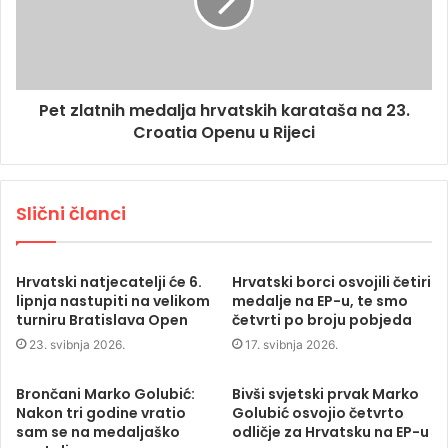
Pet zlatnih medalja hrvatskih karataša na 23.
Croatia Openu u Rijeci
Slični članci
Hrvatski natjecatelji će 6.
Hrvatski borci osvojili četiri
lipnja nastupiti na velikom
medalje na EP-u, te smo
turniru Bratislava Open
četvrti po broju pobjeda
23. svibnja 2026.
17. svibnja 2026.
Brončani Marko Golubić:
Bivši svjetski prvak Marko
Nakon tri godine vratio
Golubić osvojio četvrto
sam se na medaljaško
odličje za Hrvatsku na EP-u