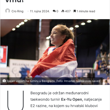
Cro Ring
11. rujna 2024.
0
407
1 minute read
Sjajan uspjeh na turniru u Beogradu. Foto: Hrvatski taekwondo savez
U
Beogradu je održan međunarodni
taekwondo turnir
Ex-Yu Open,
natjecanje
E2 razine, na kojem su hrvatski klubovi