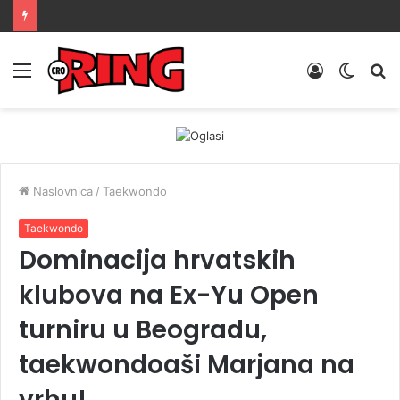
Menu
Prijava
Switch
Tr
skin
Naslovnica
/
Taekwondo
Taekwondo
Dominacija hrvatskih
klubova na Ex-Yu Open
turniru u Beogradu,
taekwondoaši Marjana na
vrhu!