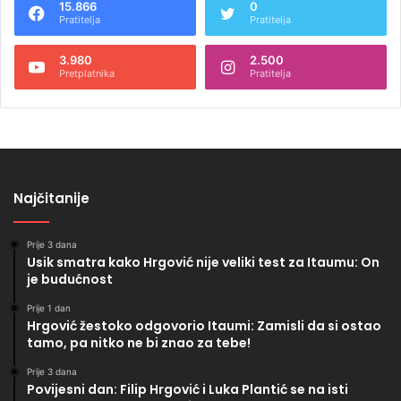
15.866
0
Pratitelja
Pratitelja
3.980
2.500
Pretplatnika
Pratitelja
Najčitanije
Prije 3 dana
Usik smatra kako Hrgović nije veliki test za Itaumu: On
je budućnost
Prije 1 dan
Hrgović žestoko odgovorio Itaumi: Zamisli da si ostao
tamo, pa nitko ne bi znao za tebe!
Prije 3 dana
Povijesni dan: Filip Hrgović i Luka Plantić se na isti