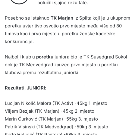
polučili sjajne rezultate.
Posebno se istaknuo
TK Marjan
iz Splita koji je u ukupnom
poretku uvjerljivo osvojio prvo mjesto među više od 80
timova kao i prvo mjesto u poretku ženske kadetske
konkurencije.
Najbolji klub u
poretku
juniora bio je TK Susedgrad Sokol
dok je TK Medvedgrad zauzeo prvo mjesto u poretku
klubova prema rezultatima juniorki.
Rezultati, JUNIORI
:
Lucijan Nikolić Malora (TK Activ) -45kg 1. mjesto
Viljem Bezjak (TK Marjan) -45kg 2. mjesto
Marin Ćurković (TK Marjan) -55kg 3. mjesto
Patrik Visinski (TK Medvedgrad) -59kg 3. mjesto
Karlo Holjević (TK Pantera) -68kg 3. mjesto