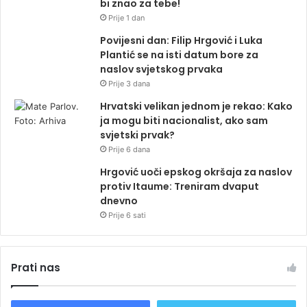
bi znao za tebe!
Prije 1 dan
Povijesni dan: Filip Hrgović i Luka
Plantić se na isti datum bore za
naslov svjetskog prvaka
Prije 3 dana
Hrvatski velikan jednom je rekao: Kako
ja mogu biti nacionalist, ako sam
svjetski prvak?
Prije 6 dana
Hrgović uoči epskog okršaja za naslov
protiv Itaume: Treniram dvaput
dnevno
Prije 6 sati
Prati nas