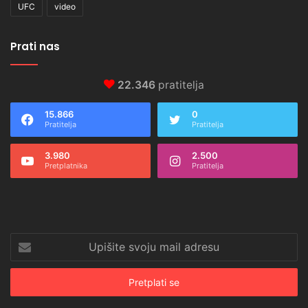
UFC
video
Prati nas
22.346
pratitelja
15.866
0
Pratitelja
Pratitelja
3.980
2.500
Pretplatnika
Pratitelja
Upišite
svoju
mail
adresu