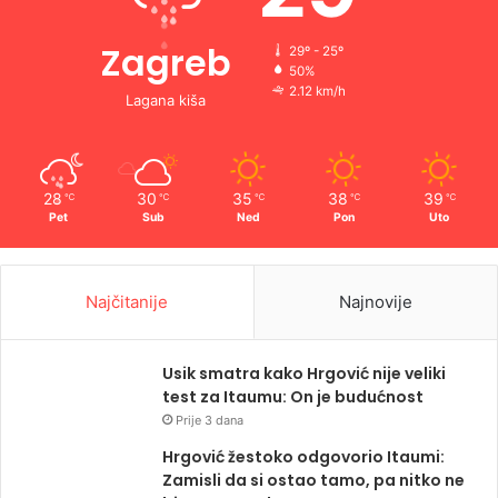
Zagreb
29º - 25º
50%
2.12 km/h
Lagana kiša
28
30
35
38
39
℃
℃
℃
℃
℃
Pet
Sub
Ned
Pon
Uto
Najčitanije
Najnovije
Usik smatra kako Hrgović nije veliki
test za Itaumu: On je budućnost
Prije 3 dana
Hrgović žestoko odgovorio Itaumi:
Zamisli da si ostao tamo, pa nitko ne