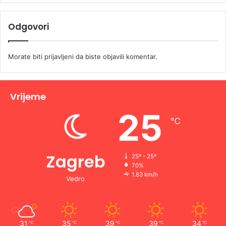
Odgovori
Morate biti
prijavljeni
da biste objavili komentar.
Vrijeme
25
℃
Zagreb
25º - 25º
70%
1.83 km/h
Vedro
31
35
39
39
34
℃
℃
℃
℃
℃