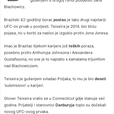
gušenjem u drugoj rundi pobijedio Jana
Blachowicz.
Brazilski 42-godišnji borac
postao
je tako drugi najstariji
UFC-ov prvak u povijesti. Teixeira je 2014. bio blizu
pojasa, no u borbi za naslov je izgubio protiv Jona Jonesa.
Imao je Brazilac tijekom karijere još
teških
poraza,
posebno protiv Anthonyja Johnsona i Alexandera
Gustafssona, no sve je to naplatio s kamatama trijumfom
nad Blachowiczem.
Teixeira je gušenjem svladao Poljaka, to mu je bio
deseti
‘submission’ u karijeri.
Glover Teixeira vratio se u Connecticut gdje stanuje već
godina. Prijatelji i stanovnici
Danburyja
toplo su dočekali
novog UFC-ovog prvaka.