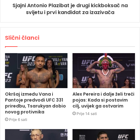
Sjajni Antonio Plazibat je drugi kickboksač na
svijetu i prvi kandidat za izazivača
Slični članci
Okršaj između Vana i
Alex Pereira i dalje želi treći
Pantoje predvodi UFC 331
pojas: Kada si postavim
priredbu, Tsarukyan dobio
cilj, uvijek ga ostvarim
novog protivnika
Prije 14 sati
Prije 6 sati