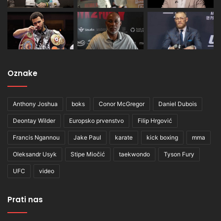
Oznake
Anthony Joshua
boks
Conor McGregor
Daniel Dubois
Deontay Wilder
Europsko prvenstvo
Filip Hrgović
Francis Ngannou
Jake Paul
karate
kick boxing
mma
Oleksandr Usyk
Stipe Miočić
taekwondo
Tyson Fury
UFC
video
Prati nas