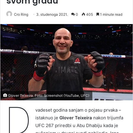
svom gradu
Cro Ring
3. studenoga 2021.
0
405
1 minute read
Glover Teixeira. Foto: Screenshot (YouTube, UFC)
D
vadeset godina sanjam o pojasu prvaka –
istaknuo je
Glover Teixeira
nakon trijumfa
UFC 267 priredbi u Abu Dhabiju kada je