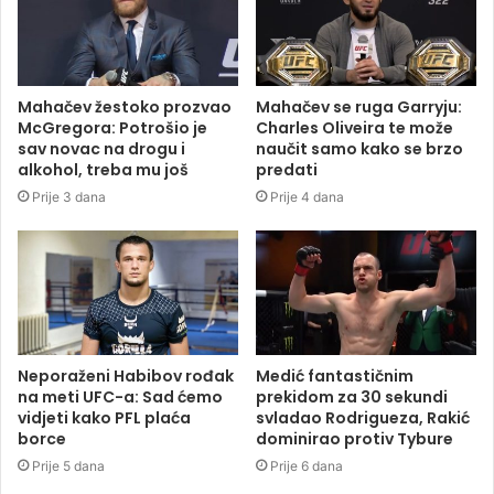
Mahačev žestoko prozvao
Mahačev se ruga Garryju:
McGregora: Potrošio je
Charles Oliveira te može
sav novac na drogu i
naučit samo kako se brzo
alkohol, treba mu još
predati
Prije 3 dana
Prije 4 dana
Neporaženi Habibov rođak
Medić fantastičnim
na meti UFC-a: Sad ćemo
prekidom za 30 sekundi
vidjeti kako PFL plaća
svladao Rodrigueza, Rakić
borce
dominirao protiv Tybure
Prije 5 dana
Prije 6 dana