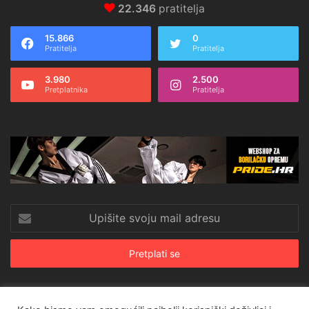
22.346
pratitelja
15.866
0
Pratitelja
Pratitelja
3.980
2.500
Pretplatnika
Pratitelja
Upišite
svoju
mail
adresu