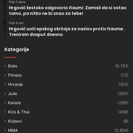
Prije 2 dana
Hrgović žestoko odgovorio Itaumi: Zamisli da si ostao
tamo, pa nitko ne bi znao za tebe!
Prije 9 sati
Hrgović uoči epskog okršaja za naslov protiv Itaume:
Treniram dvaput dnevno
Kategorije
Boks
(5.791)
Fitness
(72)
Hrvanje
(103)
Judo
(260)
Karate
(296)
Kick & Thai
(458)
Klubovi
(8)
MMA
(3.854)