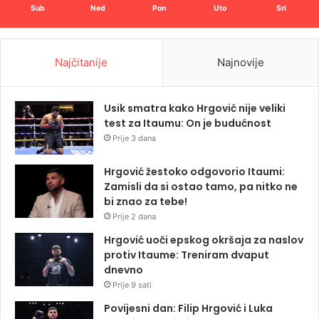
Sub
Ned
Pon
Uto
Sri
Najčitanije
Najnovije
Usik smatra kako Hrgović nije veliki
test za Itaumu: On je budućnost
Prije 3 dana
Hrgović žestoko odgovorio Itaumi:
Zamisli da si ostao tamo, pa nitko ne
bi znao za tebe!
Prije 2 dana
Hrgović uoči epskog okršaja za naslov
protiv Itaume: Treniram dvaput
dnevno
Prije 9 sati
Povijesni dan: Filip Hrgović i Luka