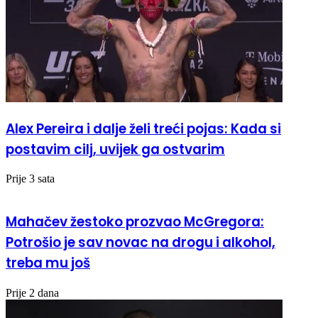
Alex Pereira i dalje želi treći pojas: Kada si
postavim cilj, uvijek ga ostvarim
Prije 3 sata
Mahačev žestoko prozvao McGregora:
Potrošio je sav novac na drogu i alkohol,
treba mu još
Prije 2 dana