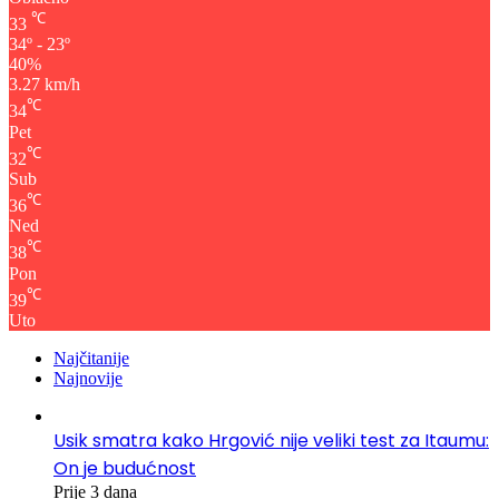
℃
33
34º - 23º
40%
3.27 km/h
℃
34
Pet
℃
32
Sub
℃
36
Ned
℃
38
Pon
℃
39
Uto
Najčitanije
Najnovije
Usik smatra kako Hrgović nije veliki test za Itaumu:
On je budućnost
Prije 3 dana