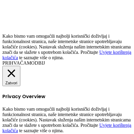
to
top
button
Kako bismo vam omogućili najbolji korisnički doživljaj i
funkcionalnost stranica, naše internetske stranice upotrebljavaju
kolačiće (cookies). Nastavak služenja našim internetskim stranicama
znači da se slažete s upotrebom kolačića. Pročitajte
Uvjete korištenja
kolačića
te saznajte više o njima.
PRIHVAĆAM
ODBIJ
Zatvori
Privacy Overview
Kako bismo vam omogućili najbolji korisnički doživljaj i
funkcionalnost stranica, naše internetske stranice upotrebljavaju
kolačiće (cookies). Nastavak služenja našim internetskim stranicama
znači da se slažete s upotrebom kolačića. Pročitajte
Uvjete korištenja
kolačića
te saznajte više o njima.