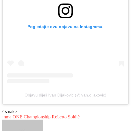
Pogledajte ovu objavu na Instagramu.
Objavu dijeli Ivan Dijakovic (@ivan.dijakovic)
Oznake
mma
ONE Championship
Roberto Soldić