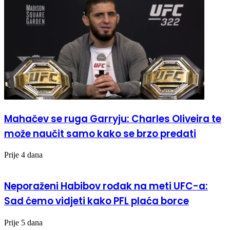
Mahačev se ruga Garryju: Charles Oliveira te
može naučit samo kako se brzo predati
Prije 4 dana
Neporaženi Habibov rođak na meti UFC-a:
Sad ćemo vidjeti kako PFL plaća borce
Prije 5 dana