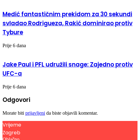
Medić fantastičnim prekidom za 30 sekundi
svladao Rodrigueza, Rakić dominirao protiv
Tybure
Prije 6 dana
Jake Paul i PFL udružili snage: Zajedno protiv
UFC-a
Prije 6 dana
Odgovori
Morate biti
prijavljeni
da biste objavili komentar.
Vrijeme
Zagreb
Oblačno