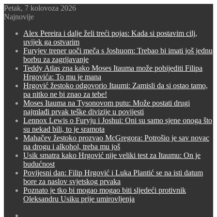
Petak, 7 kolovoza 2026
Najnovije
Alex Pereira i dalje želi treći pojas: Kada si postavim cilj,
uvijek ga ostvarim
Furyjev trener uoči meča s Joshuom: Trebao bi imati još jednu
borbu za zagrijavanje
Teddy Atlas zna kako Moses Itauma može pobijediti Filipa
Hrgovića: To mu je mana
Hrgović žestoko odgovorio Itaumi: Zamisli da si ostao tamo,
pa nitko ne bi znao za tebe!
Moses Itauma na Tysonovom putu: Može postati drugi
najmlađi prvak teške divizije u povijesti
Lennox Lewis o Furyju i Joshui: Oni su samo sjene onoga što
su nekad bili, to je sramota
Mahačev žestoko prozvao McGregora: Potrošio je sav novac
na drogu i alkohol, treba mu još
Usik smatra kako Hrgović nije veliki test za Itaumu: On je
budućnost
Povijesni dan: Filip Hrgović i Luka Plantić se na isti datum
bore za naslov svjetskog prvaka
Poznato je tko bi mogao mogao biti sljedeći protivnik
Oleksandru Usiku prije umirovljenja
Switch