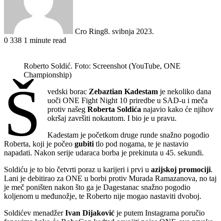
Cro Ring
8. svibnja 2023.
0
338
1 minute read
Roberto Soldić. Foto: Screenshot (YouTube, ONE
Championship)
Š
vedski borac
Zebaztian Kadestam
je nekoliko dana
uoči ONE Fight Night 10 priredbe u SAD-u i meča
protiv našeg
Roberta Soldića
najavio kako će njihov
okršaj završiti nokautom. I bio je u pravu.
Kadestam je početkom druge runde snažno pogodio
Roberta, koji je počeo
gubiti
tlo pod nogama, te je nastavio
napadati. Nakon serije udaraca borba je prekinuta u 45. sekundi.
Soldiću je to bio četvrti poraz u karijeri i prvi u
azijskoj promociji
.
Lani je debitirao za ONE u borbi protiv Murada Ramazanova, no taj
je meč poništen nakon što ga je Dagestanac snažno pogodio
koljenom u međunožje, te Roberto nije mogao nastaviti dvoboj.
Soldićev menadžer
Ivan Dijaković
je putem Instagrama poručio