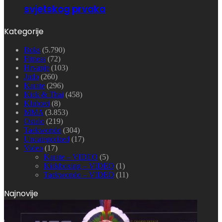
svjetskog prvaka
Kategorije
Boks
(5.790)
Fitness
(72)
Hrvanje
(103)
Judo
(260)
Karate
(296)
Kick & Thai
(458)
Klubovi
(8)
MMA
(3.853)
Ostalo
(219)
Taekwondo
(304)
Uncategorized
(17)
Video
(17)
Karate – VIDEO
(5)
Kickboxing – VIDEO
(1)
Taekwondo – VIDEO
(11)
Najnovije