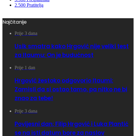
2.500
Pratitelja
Najčitanije
Prije 3 dana
Usik smatra kako Hrgović nije veliki test
za Itaumu: On je budućnost
Prije 1 dan
Hrgović žestoko odgovorio Itaumi:
Zamisli da si ostao tamo, pa nitko ne bi
znao za tebe!
Prije 3 dana
Povijesni dan: Filip Hrgović i Luka Plantić
se na isti datum bore za naslov