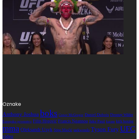
Oznake
boks
Anthony Joshua
Daniel Dubois
Deontay Wilder
Conor McGregor
Filip Hrgović
Francis Ngannou
Jake Paul
kick boxing
karate
Europsko prvenstvo
mma
UFC
Tyson Fury
Oleksandr Usyk
Stipe Miočić
taekwondo
video