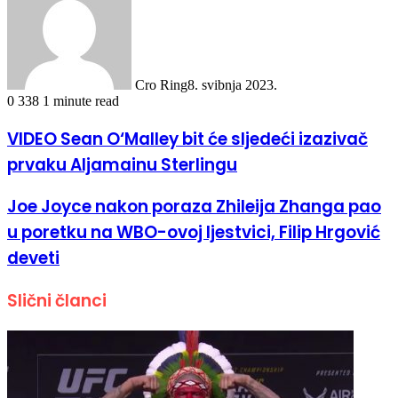
Cro Ring
8. svibnja 2023.
0
338
1 minute read
VIDEO Sean O‘Malley bit će sljedeći izazivač
prvaku Aljamainu Sterlingu
Joe Joyce nakon poraza Zhileija Zhanga pao
u poretku na WBO-ovoj ljestvici, Filip Hrgović
deveti
Slični članci