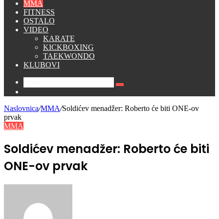
MMA
FITNESS
OSTALO
VIDEO
KARATE
KICKBOXING
TAEKWONDO
KLUBOVI
Traži
Switch
skin
Naslovnica
/
MMA
/
Soldićev menadžer: Roberto će biti ONE-ov
prvak
MMA
Soldićev menadžer: Roberto će biti
ONE-ov prvak