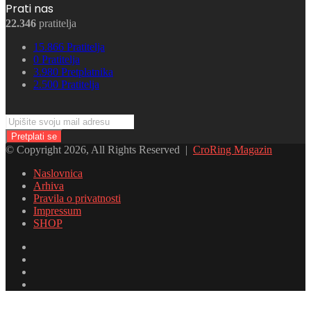
Prati nas
22.346
pratitelja
15.866
Pratitelja
0
Pratitelja
3.980
Pretplatnika
2.500
Pratitelja
Upišite
svoju
mail
© Copyright 2026, All Rights Reserved |
CroRing Magazin
adresu
Naslovnica
Arhiva
Pravila o privatnosti
Impressum
SHOP
Facebook
Twitter
YouTube
Instagram
Facebook
Twitter
Messenger
Messenger
WhatsApp
Telegram
Viber
Back