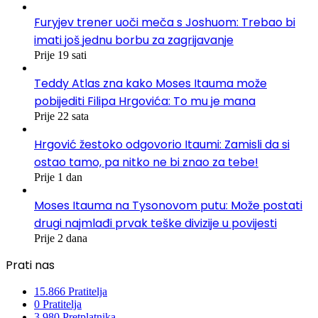
Furyjev trener uoči meča s Joshuom: Trebao bi
imati još jednu borbu za zagrijavanje
Prije 19 sati
Teddy Atlas zna kako Moses Itauma može
pobijediti Filipa Hrgovića: To mu je mana
Prije 22 sata
Hrgović žestoko odgovorio Itaumi: Zamisli da si
ostao tamo, pa nitko ne bi znao za tebe!
Prije 1 dan
Moses Itauma na Tysonovom putu: Može postati
drugi najmlađi prvak teške divizije u povijesti
Prije 2 dana
Prati nas
15.866
Pratitelja
0
Pratitelja
3.980
Pretplatnika