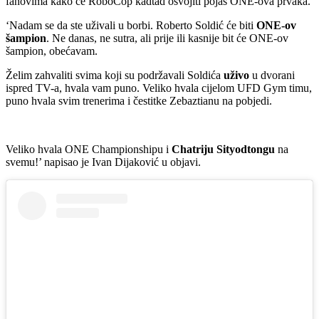
fanovima kako će RoboCop kadtad osvojiti pojas ONE-ova prvaka.
‘Nadam se da ste uživali u borbi. Roberto Soldić će biti
ONE-ov
šampion
. Ne danas, ne sutra, ali prije ili kasnije bit će ONE-ov
šampion, obećavam.
Želim zahvaliti svima koji su podržavali Soldića
uživo
u dvorani
ispred TV-a, hvala vam puno. Veliko hvala cijelom UFD Gym timu,
puno hvala svim trenerima i čestitke Zebaztianu na pobjedi.
Veliko hvala ONE Championshipu i
Chatriju Sityodtongu
na
svemu!’ napisao je Ivan Dijaković u objavi.