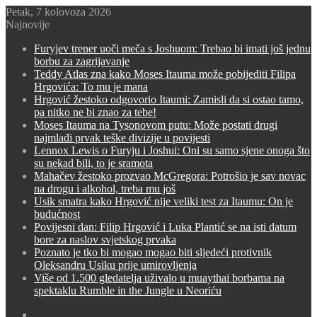
Petak, 7 kolovoza 2026
Najnovije
Furyjev trener uoči meča s Joshuom: Trebao bi imati još jednu
borbu za zagrijavanje
Teddy Atlas zna kako Moses Itauma može pobijediti Filipa
Hrgovića: To mu je mana
Hrgović žestoko odgovorio Itaumi: Zamisli da si ostao tamo,
pa nitko ne bi znao za tebe!
Moses Itauma na Tysonovom putu: Može postati drugi
najmlađi prvak teške divizije u povijesti
Lennox Lewis o Furyju i Joshui: Oni su samo sjene onoga što
su nekad bili, to je sramota
Mahačev žestoko prozvao McGregora: Potrošio je sav novac
na drogu i alkohol, treba mu još
Usik smatra kako Hrgović nije veliki test za Itaumu: On je
budućnost
Povijesni dan: Filip Hrgović i Luka Plantić se na isti datum
bore za naslov svjetskog prvaka
Poznato je tko bi mogao mogao biti sljedeći protivnik
Oleksandru Usiku prije umirovljenja
Više od 1.500 gledatelja uživalo u muaythai borbama na
spektaklu Rumble in the Jungle u Neoriću
Switch