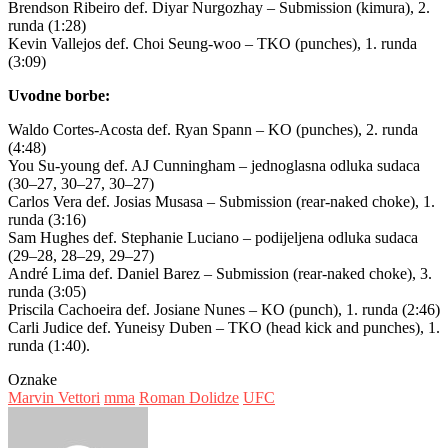
Brendson Ribeiro def. Diyar Nurgozhay – Submission (kimura), 2.
runda (1:28)
Kevin Vallejos def. Choi Seung-woo – TKO (punches), 1. runda
(3:09)
Uvodne borbe:
Waldo Cortes-Acosta def. Ryan Spann – KO (punches), 2. runda
(4:48)
You Su-young def. AJ Cunningham – jednoglasna odluka sudaca
(30–27, 30–27, 30–27)
Carlos Vera def. Josias Musasa – Submission (rear-naked choke), 1.
runda (3:16)
Sam Hughes def. Stephanie Luciano – podijeljena odluka sudaca
(29–28, 28–29, 29–27)
André Lima def. Daniel Barez – Submission (rear-naked choke), 3.
runda (3:05)
Priscila Cachoeira def. Josiane Nunes – KO (punch), 1. runda (2:46)
Carli Judice def. Yuneisy Duben – TKO (head kick and punches), 1.
runda (1:40).
Oznake
Marvin Vettori
mma
Roman Dolidze
UFC