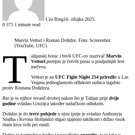
Cro Ring
16. ožujka 2025.
0
375
1 minute read
Marvin Vettori i Roman Dolidze. Foto: Screenshot
(YouTube, UFC)
T
alijanski borac i bivši UFC-ov izazivač
Marvin
Vettori
pretrpio je četvrti poraz u posljednjih šest
mečeva.
Vettori je na
UFC Fight Night 254 priredb
i u Las
Vegasu jednoglasnom odlukom sudaca izgubio
protiv Romana Dolidzea.
Bio je to njihov revanš dvoboj nakon što je Talijan prije
dvije
godine
svladao Gruzijca također sudačkom odlukom.
Dolidze je do
treće pobjede
u nizu (prije je svladao Anthonyja
Smitha i Kevina Hollanda) stigao sjajnom taktikom i držao visok
ritam kroz svih pet rundi.
Dobro je kontrolirao borbu i raspodijelio
energiju
, te je tako u