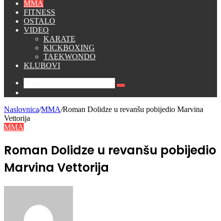
MMA
FITNESS
OSTALO
VIDEO
KARATE
KICKBOXING
TAEKWONDO
KLUBOVI
Traži
Switch
skin
Naslovnica
/
MMA
/
Roman Dolidze u revanšu pobijedio Marvina
Vettorija
MMA
Roman Dolidze u revanšu pobijedio
Marvina Vettorija