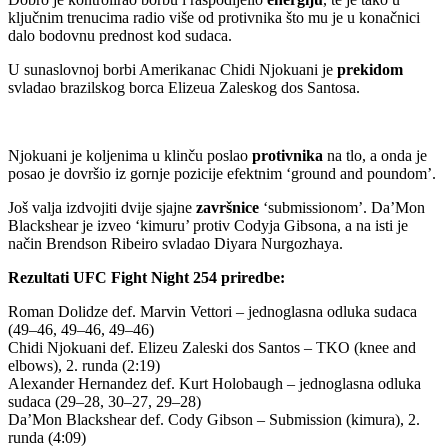
ključnim trenucima radio više od protivnika što mu je u konačnici
dalo bodovnu prednost kod sudaca.
U sunaslovnoj borbi Amerikanac Chidi Njokuani je
prekidom
svladao brazilskog borca Elizeua Zaleskog dos Santosa.
Njokuani je koljenima u klinču poslao
protivnika
na tlo, a onda je
posao je dovršio iz gornje pozicije efektnim ‘ground and poundom’.
Još valja izdvojiti dvije sjajne
završnice
‘submissionom’. Da’Mon
Blackshear je izveo ‘kimuru’ protiv Codyja Gibsona, a na isti je
način Brendson Ribeiro svladao Diyara Nurgozhaya.
Rezultati UFC Fight Night 254 priredbe:
Roman Dolidze def. Marvin Vettori – jednoglasna odluka sudaca
(49–46, 49–46, 49–46)
Chidi Njokuani def. Elizeu Zaleski dos Santos – TKO (knee and
elbows), 2. runda (2:19)
Alexander Hernandez def. Kurt Holobaugh – jednoglasna odluka
sudaca (29–28, 30–27, 29–28)
Da’Mon Blackshear def. Cody Gibson – Submission (kimura), 2.
runda (4:09)