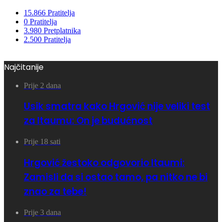
15.866
Pratitelja
0
Pratitelja
3.980
Pretplatnika
2.500
Pratitelja
Najčitanije
Prije 2 dana
Usik smatra kako Hrgović nije veliki test
za Itaumu: On je budućnost
Prije 18 sati
Hrgović žestoko odgovorio Itaumi:
Zamisli da si ostao tamo, pa nitko ne bi
znao za tebe!
Prije 3 dana