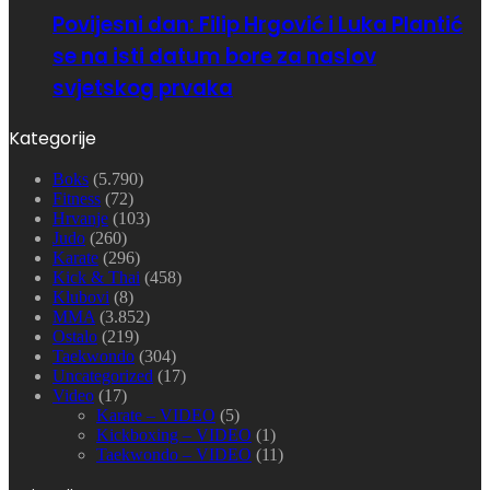
Povijesni dan: Filip Hrgović i Luka Plantić
se na isti datum bore za naslov
svjetskog prvaka
Kategorije
Boks
(5.790)
Fitness
(72)
Hrvanje
(103)
Judo
(260)
Karate
(296)
Kick & Thai
(458)
Klubovi
(8)
MMA
(3.852)
Ostalo
(219)
Taekwondo
(304)
Uncategorized
(17)
Video
(17)
Karate – VIDEO
(5)
Kickboxing – VIDEO
(1)
Taekwondo – VIDEO
(11)