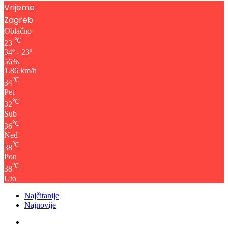
Vrijeme
Zagreb
Oblačno
℃
23
34º - 23º
56%
1.86 km/h
℃
34
Pet
℃
32
Sub
℃
36
Ned
℃
38
Pon
℃
38
Uto
Najčitanije
Najnovije