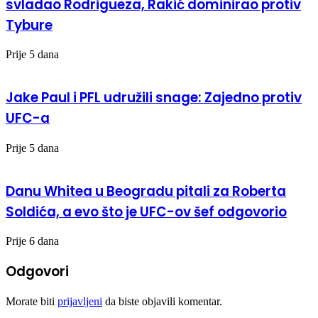
svladao Rodrigueza, Rakić dominirao protiv
Tybure
Prije 5 dana
Jake Paul i PFL udružili snage: Zajedno protiv
UFC-a
Prije 5 dana
Danu Whitea u Beogradu pitali za Roberta
Soldića, a evo što je UFC-ov šef odgovorio
Prije 6 dana
Odgovori
Morate biti
prijavljeni
da biste objavili komentar.