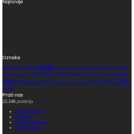
Najnovije
Oznake
boks
Anthony Joshua
Daniel Dubois
Deontay Wilder
Conor McGregor
Filip Hrgović
Francis Ngannou
Jake Paul
kick boxing
karate
Europsko prvenstvo
mma
UFC
Tyson Fury
Oleksandr Usyk
Stipe Miočić
taekwondo
video
Prati nas
22.346
pratitelja
15.866
Pratitelja
0
Pratitelja
3.980
Pretplatnika
2.500
Pratitelja