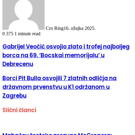
Cro Ring
16. ožujka 2025.
0
375
1 minute read
Gabrijel Veočić osvojio zlato i trofej najboljeg
borca na 69. ‘Bocskai memorijalu’ u
Debrecenu
Borci Pit Bulla osvojili 7 zlatnih odličja na
državnom prvenstvu u K1 održanom u
Zagrebu
Slični članci