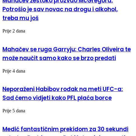
Mahačev žestoko prozvao McGregora:
Potrošio je sav novac na drogu i alkohol,
treba mu još
Prije 2 dana
Mahačev se ruga Garryju: Charles Oliveira te
može naučit samo kako se brzo predati
Prije 4 dana
Neporaženi Habibov rođak na meti UFC-a:
Sad ćemo vidjeti kako PFL plaća borce
Prije 5 dana
Medić fantastičnim prekidom za 30 sekundi