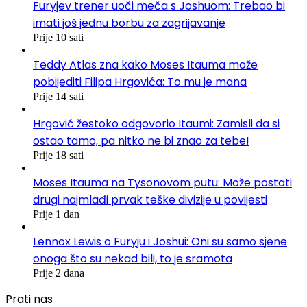
Furyjev trener uoči meča s Joshuom: Trebao bi
imati još jednu borbu za zagrijavanje
Prije 10 sati
Teddy Atlas zna kako Moses Itauma može
pobijediti Filipa Hrgovića: To mu je mana
Prije 14 sati
Hrgović žestoko odgovorio Itaumi: Zamisli da si
ostao tamo, pa nitko ne bi znao za tebe!
Prije 18 sati
Moses Itauma na Tysonovom putu: Može postati
drugi najmlađi prvak teške divizije u povijesti
Prije 1 dan
Lennox Lewis o Furyju i Joshui: Oni su samo sjene
onoga što su nekad bili, to je sramota
Prije 2 dana
Prati nas