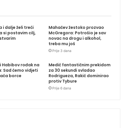
 i dalje želi treći
Mahačev žestoko prozvao
 si postavim cilj,
McGregora: Potrošio je sav
ostvarim
novac na drogu i alkohol,
treba mu još
Prije 3 dana
i Habibov rođak na
Medić fantastičnim prekidom
: Sad ćemo vidjeti
za 30 sekundi svladao
laća borce
Rodrigueza, Rakić dominirao
protiv Tybure
Prije 6 dana