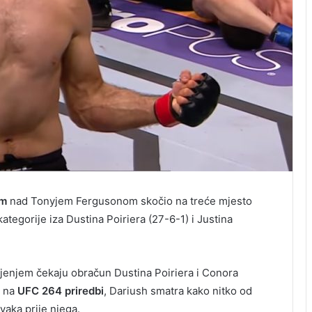
om
nad Tonyjem Fergusonom skočio na treće mjesto
ategorije iza Dustina Poiriera (27-6-1) i Justina
pljenjem čekaju obračun Dustina Poiriera i Conora
a na
UFC 264 priredbi
, Dariush smatra kako nitko od
rvaka prije njega.