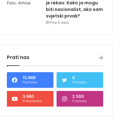
je rekao: Kako ja mogu
biti nacionalist, ako sam
svjetski prvak?
Prije 6 dana
Prati nas
15.866
0
Pratitelja
Pratitelja
3.980
2.500
Pretplatnika
Pratitelja