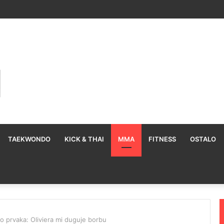
TAEKWONDO
KICK & THAI
MMA
FITNESS
OSTALO
o prvaka: Oliviera mi duguje borbu