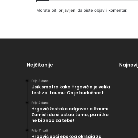
Morate biti
prijavljeni
da biste objavili komentar.
Najčitanije
Najnovi
Prije 3 dana
Usik smatra kako Hrgović nije veliki
test za Itaumu: On je budućnost
Prije 2 dana
Hrgović žestoko odgovorio Itaumi:
Zamisli da si ostao tamo, pa nitko
ne bi znao za tebe!
Prije 11 sati
Hrgović uoči epskog okršaja za