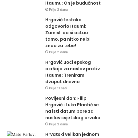
Itaumu: On je budućnost
Prije 3 dana
Hrgović žestoko
odgovorio Itaumi:
Zamisli da si ostao
tamo, pa nitko ne bi
znao za tebe!
Prije 2 dana
Hrgović uoči epskog
okršaja za naslov protiv
Itaume: Treniram
dvaput dnevno
Prije 11 sati
Povijesni dan: Filip
Hrgović i Luka Plantić se
na isti datum bore za
naslov svjetskog prvaka
Prije 3 dana
Hrvatski velikan jednom