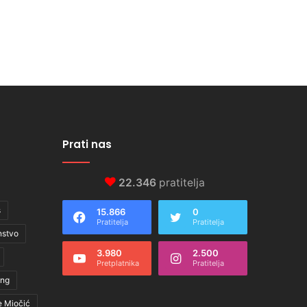
Prati nas
22.346
pratitelja
s
15.866
0
Pratitelja
Pratitelja
nstvo
3.980
2.500
Pretplatnika
Pratitelja
ing
e Miočić