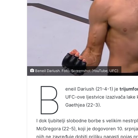
Beneil Dariush. Foto: Screenshot (YouTube, UFC)
B
eneil Dariush (21-4-1) je
trijumf
UFC-ove ljestvice izazivača lake k
Gaethjea (22-3).
I dok ljubitelji slobodne borbe s velikim nestr
McGregora (22-5), koji je dogovoren 10. srpnj
njih ne zavređuje dobiti priliku napasti pojas p