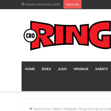
Subota, 8 kolovoza 2026
Najnovije
HOME
BOKS
JUDO
HRVANJE
KARATE
Naslovnica
/
MMA
/
Pobijedio Fergusona pa prozva