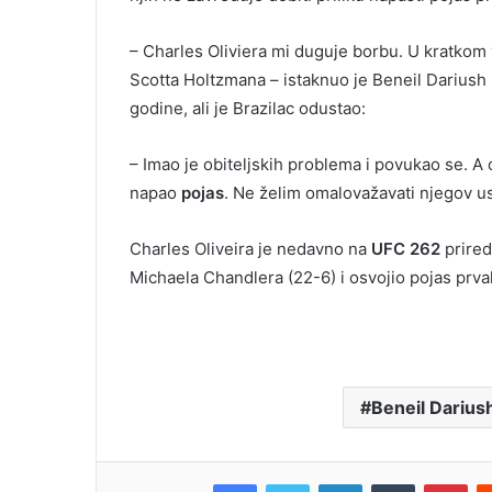
– Charles Oliviera mi duguje borbu. U kratk
Scotta Holtzmana – istaknuo je Beneil Dariush k
godine, ali je Brazilac odustao:
– Imao je obiteljskih problema i povukao se. A
napao
pojas
. Ne želim omalovažavati njegov usp
Charles Oliveira je nedavno na
UFC 262
prired
Michaela Chandlera (22-6) i osvojio pojas prva
Beneil Darius
Facebook
Twitter
LinkedIn
Tumblr
Pin