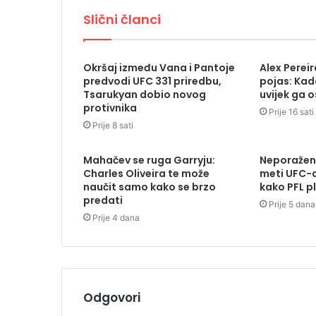
Slični članci
Okršaj između Vana i Pantoje
Alex Pereira
predvodi UFC 331 priredbu,
pojas: Kada
Tsarukyan dobio novog
uvijek ga 
protivnika
Prije 16 sati
Prije 8 sati
Mahačev se ruga Garryju:
Neporažen
Charles Oliveira te može
meti UFC-a
naučit samo kako se brzo
kako PFL p
predati
Prije 5 dana
Prije 4 dana
Odgovori