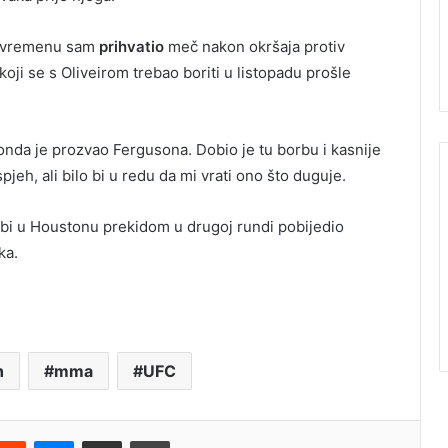
om vremenu sam
prihvatio
meč nakon okršaja protiv
oji se s Oliveirom trebao boriti u listopadu prošle
 onda je prozvao Fergusona. Dobio je tu borbu i kasnije
jeh, ali bilo bi u redu da mi vrati ono što duguje.
bi u Houstonu prekidom u drugoj rundi pobijedio
ka.
h
mma
UFC
terest
Reddit
Messenger
Podijeli e-mailom
Ispis