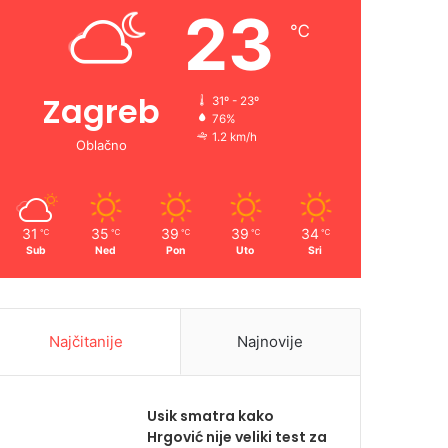
23
℃
Zagreb
31º - 23º
76%
1.2 km/h
Oblačno
31
35
39
39
34
℃
℃
℃
℃
℃
Sub
Ned
Pon
Uto
Sri
Najčitanije
Najnovije
Usik smatra kako
Hrgović nije veliki test za