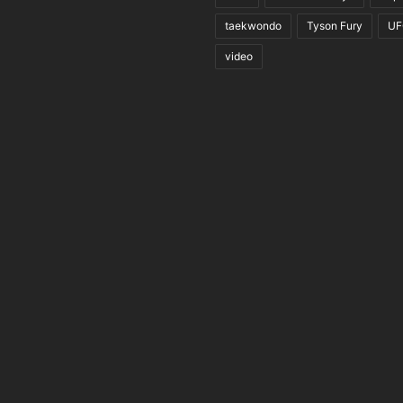
taekwondo
Tyson Fury
UF
video