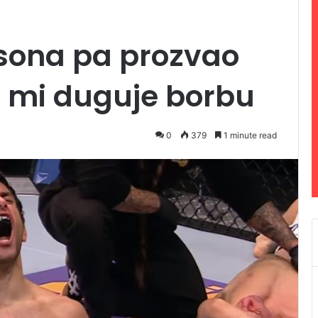
usona pa prozvao
a mi duguje borbu
0
379
1 minute read