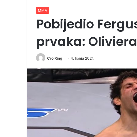
MMA
Pobijedio Ferg
prvaka: Olivier
Cro Ring
4. lipnja 2021.