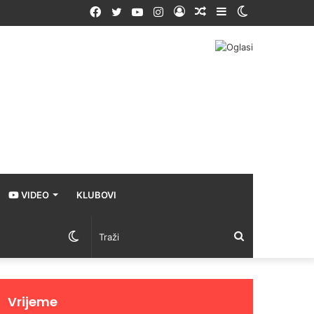
Facebook
Twitter
YouTube
Instagram
Prijava
Random
Sidebar
Switch
Article
skin
VIDEO
KLUBOVI
Switch
Traži
skin
Vrijeme