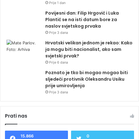
Prije 1 dan
Povijesni dan: Filip Hrgović i Luka
Plantić se na isti datum bore za
naslov svjetskog prvaka
Prije 3 dana
Hrvatski velikan jednom je rekao: Kako
ja mogu biti nacionalist, ako sam
svjetski prvak?
Prije 6 dana
Poznato je tko bi mogao mogao biti
sljedeći protivnik Oleksandru Usiku
prije umirovljenja
Prije 3 dana
Prati nas
15.866
0