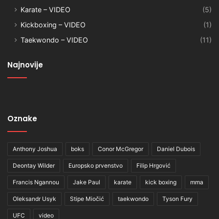
Karate – VIDEO
(5)
Kickboxing – VIDEO
(1)
Taekwondo – VIDEO
(11)
Najnovije
Oznake
Anthony Joshua
boks
Conor McGregor
Daniel Dubois
Deontay Wilder
Europsko prvenstvo
Filip Hrgović
Francis Ngannou
Jake Paul
karate
kick boxing
mma
Oleksandr Usyk
Stipe Miočić
taekwondo
Tyson Fury
UFC
video