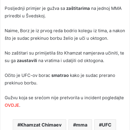
Posljednji primjer je gužva sa
zaštitarima
na jednoj MMA
priredbi u Švedskoj.
Naime, Borz je iz prvog reda bodrio kolegu iz tima, a nakon
što je sudac prekinuo borbu želio je uči u oktogon.
No zaštitari su primijetila što Khamzat namjerava učiniti, te
su ga
zaustavili
na vratima i udaljili od oktogona.
Očito je UFC-ov borac
smatrao
kako je sudac prerano
prekinuo borbu.
Gužvu koja se srećom nije pretvorila u incident pogledajte
OVDJE
.
Khamzat Chimaev
mma
UFC