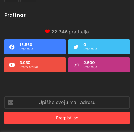
Prati nas
22.346
pratitelja
15.866
0
Pratitelja
Pratitelja
3.980
2.500
Pretplatnika
Pratitelja
Upišite
svoju
mail
adresu