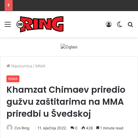
Menu
Prijava
Switch
Tr
skin
Naslovnica
/
MMA
MMA
Khamzat Chimaev priredio
gužvu zaštitarima na MMA
priredbi u Švedskoj
Cro Ring
11. siječnja 2022.
0
428
1 minute read