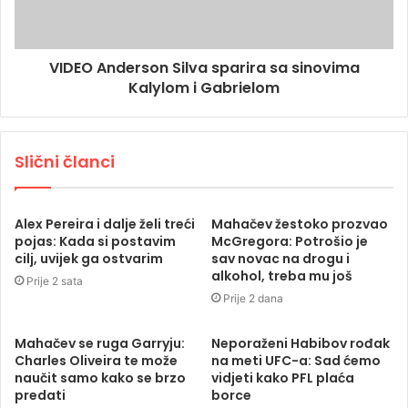
VIDEO Anderson Silva sparira sa sinovima
Kalylom i Gabrielom
Slični članci
Alex Pereira i dalje želi treći
Mahačev žestoko prozvao
pojas: Kada si postavim
McGregora: Potrošio je
cilj, uvijek ga ostvarim
sav novac na drogu i
alkohol, treba mu još
Prije 2 sata
Prije 2 dana
Mahačev se ruga Garryju:
Neporaženi Habibov rođak
Charles Oliveira te može
na meti UFC-a: Sad ćemo
naučit samo kako se brzo
vidjeti kako PFL plaća
predati
borce