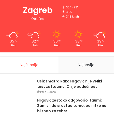
Zagreb
35º - 23º
38%
3.18 km/h
Oblačno
35
32
36
38
39
℃
℃
℃
℃
℃
Pet
Sub
Ned
Pon
Uto
Najčitanije
Najnovije
Usik smatra kako Hrgović nije veliki
test za Itaumu: On je budućnost
Prije 3 dana
Hrgović žestoko odgovorio Itaumi:
Zamisli da si ostao tamo, pa nitko ne
bi znao za tebe!