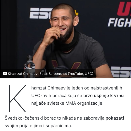
Khamzat Chimaev. Foto: Screenshot (YouTube, UFC)
K
hamzat Chimaev je jedan od najstrastvenijih
UFC-ovih boraca koja se brzo
uspinje k vrhu
najjače svjetske MMA organizacije.
Švedsko-čečenski borac to nikada ne zaboravlja
pokazati
svojim prijateljima i suparnicima.