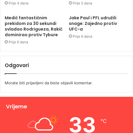
Prije 4 dana
Prije 5 dana
Medić fantastičnim
Jake Paul i PFL udružili
prekidom za 30 sekundi
snage: Zajedno protiv
svladao Rodrigueza, Rakić
UFC-a
dominirao protiv Tybure
Prije 6 dana
Prije 6 dana
Odgovori
Morate biti
prijavljeni
da biste objavili komentar.
Vrijeme
33
℃