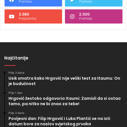
Pratitelja
Pratitelja
3.980
2.500
Pretplatnika
Pratitelja
Najčitanije
Prije 3 dana
Usik smatra kako Hrgović nije veliki test za Itaumu: On
je budućnost
Prije 1 dan
Hrgović žestoko odgovorio Itaumi: Zamisli da si ostao
tamo, pa nitko ne bi znao za tebe!
Prije 3 dana
Povijesni dan: Filip Hrgović i Luka Plantić se na isti
datum bore za naslov svjetskog prvaka