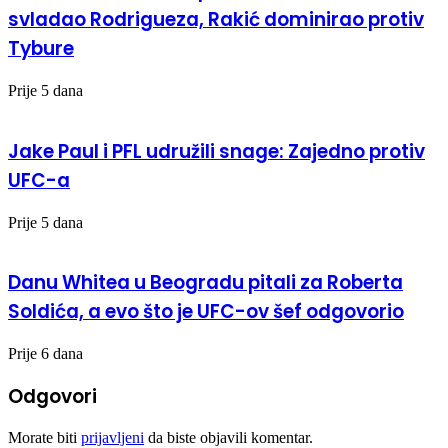
svladao Rodrigueza, Rakić dominirao protiv
Tybure
Prije 5 dana
Jake Paul i PFL udružili snage: Zajedno protiv
UFC-a
Prije 5 dana
Danu Whitea u Beogradu pitali za Roberta
Soldića, a evo što je UFC-ov šef odgovorio
Prije 6 dana
Odgovori
Morate biti
prijavljeni
da biste objavili komentar.