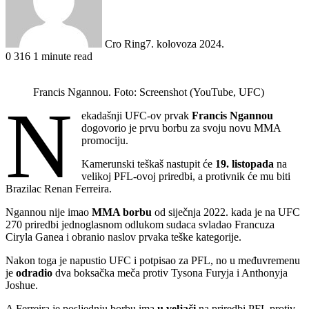
Cro Ring
7. kolovoza 2024.
0
316
1 minute read
Francis Ngannou. Foto: Screenshot (YouTube, UFC)
N
ekadašnji UFC-ov prvak
Francis Ngannou
dogovorio je prvu borbu za svoju novu MMA
promociju.
Kamerunski teškaš nastupit će
19. listopada
na
velikoj PFL-ovoj priredbi, a protivnik će mu biti
Brazilac Renan Ferreira.
Ngannou nije imao
MMA borbu
od siječnja 2022. kada je na UFC
270 priredbi jednoglasnom odlukom sudaca svladao Francuza
Ciryla Ganea i obranio naslov prvaka teške kategorije.
Nakon toga je napustio UFC i potpisao za PFL, no u međuvremenu
je
odradio
dva boksačka meča protiv Tysona Furyja i Anthonyja
Joshue.
A Ferreira je posljednju borbu ima
u veljači
na priredbi PFL protiv