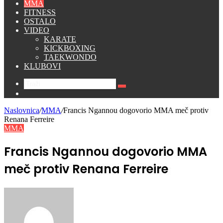
MMA
FITNESS
OSTALO
VIDEO
KARATE
KICKBOXING
TAEKWONDO
KLUBOVI
Traži
Switch
skin
Naslovnica
/
MMA
/
Francis Ngannou dogovorio MMA meč protiv
Renana Ferreire
MMA
Francis Ngannou dogovorio MMA
meč protiv Renana Ferreire