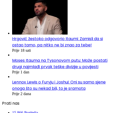
Hrgović žestoko odgovorio Itaumi: Zamisli da si
ostao tamo, pa nitko ne bi znao za tebe!
Prije 18 sati
Moses Itauma na Tysonovom putu: Može postati
drugi najmlađi prvak teške divizije u povijesti
Prije 1 dan
Lennox Lewis o Furyju i Joshui: Oni su samo sjene
onoga što su nekad bili, to je sramota
Prije 2 dana
Prati nas
15.866
Pratitelja