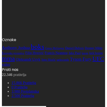
Oznake
boks
Anthony Joshua
Daniel Dubois
Deontay Wilder
Conor McGregor
Filip Hrgović
Francis Ngannou
Jake Paul
kick boxing
karate
Europsko prvenstvo
mma
UFC
Tyson Fury
Oleksandr Usyk
Stipe Miočić
taekwondo
video
Prati nas
22.346
pratitelja
15.866
Pratitelja
0
Pratitelja
3.980
Pretplatnika
2.500
Pratitelja