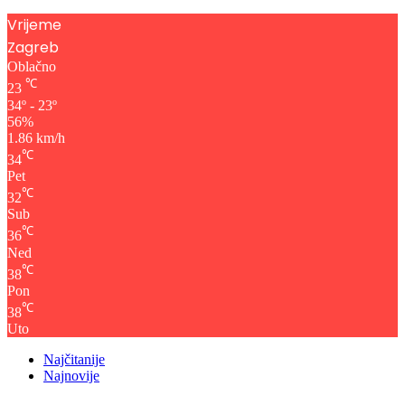
Vrijeme
Zagreb
Oblačno
℃
23
34º - 23º
56%
1.86 km/h
℃
34
Pet
℃
32
Sub
℃
36
Ned
℃
38
Pon
℃
38
Uto
Najčitanije
Najnovije