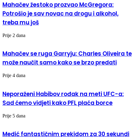
Mahačev žestoko prozvao McGregora:
Potrošio je sav novac na drogu i alkohol,
treba mu još
Prije 2 dana
Mahačev se ruga Garryju: Charles Oliveira te
može naučit samo kako se brzo predati
Prije 4 dana
Neporaženi Habibov rođak na meti UFC-a:
Sad ćemo vidjeti kako PFL plaća borce
Prije 5 dana
Medić fantastičnim prekidom za 30 sekundi