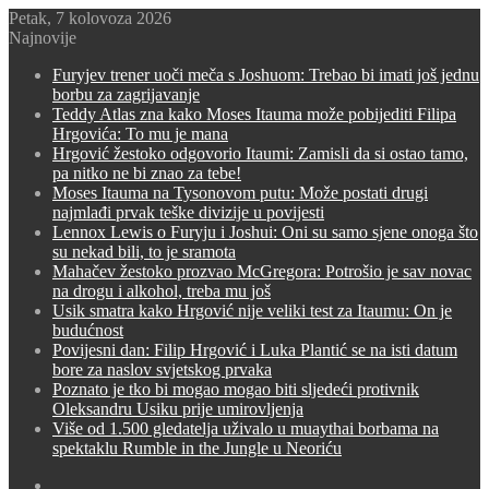
Petak, 7 kolovoza 2026
Najnovije
Furyjev trener uoči meča s Joshuom: Trebao bi imati još jednu
borbu za zagrijavanje
Teddy Atlas zna kako Moses Itauma može pobijediti Filipa
Hrgovića: To mu je mana
Hrgović žestoko odgovorio Itaumi: Zamisli da si ostao tamo,
pa nitko ne bi znao za tebe!
Moses Itauma na Tysonovom putu: Može postati drugi
najmlađi prvak teške divizije u povijesti
Lennox Lewis o Furyju i Joshui: Oni su samo sjene onoga što
su nekad bili, to je sramota
Mahačev žestoko prozvao McGregora: Potrošio je sav novac
na drogu i alkohol, treba mu još
Usik smatra kako Hrgović nije veliki test za Itaumu: On je
budućnost
Povijesni dan: Filip Hrgović i Luka Plantić se na isti datum
bore za naslov svjetskog prvaka
Poznato je tko bi mogao mogao biti sljedeći protivnik
Oleksandru Usiku prije umirovljenja
Više od 1.500 gledatelja uživalo u muaythai borbama na
spektaklu Rumble in the Jungle u Neoriću
Switch