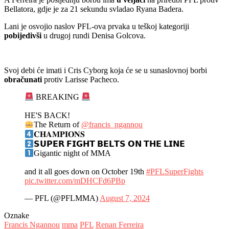
Bellatora, gdje je za 21 sekundu svladao Ryana Badera.
Lani je osvojio naslov PFL-ova prvaka u teškoj kategoriji
pobijedivši
u drugoj rundi Denisa Golcova.
Svoj debi će imati i Cris Cyborg koja će se u sunaslovnoj borbi
obračunati
protiv Larisse Pacheco.
BREAKING
HE'S BACK!
The Return of
@francis_ngannou
𝐂𝐇𝐀𝐌𝐏𝐈𝐎𝐍𝐒
𝗦𝗨𝗣𝗘𝗥 𝗙𝗜𝗚𝗛𝗧 𝗕𝗘𝗟𝗧𝗦 𝗢𝗡 𝗧𝗛𝗘 𝗟𝗜𝗡𝗘
Gigantic night of MMA
and it all goes down on October 19th
#PFLSuperFights
pic.twitter.com/mDHCFd6PBp
— PFL (@PFLMMA)
August 7, 2024
Oznake
Francis Ngannou
mma
PFL
Renan Ferreira