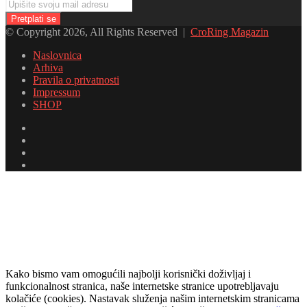
Upišite
svoju
mail
© Copyright 2026, All Rights Reserved |
CroRing Magazin
adresu
Naslovnica
Arhiva
Pravila o privatnosti
Impressum
SHOP
Facebook
Twitter
YouTube
Instagram
Facebook
Twitter
Messenger
Messenger
WhatsApp
Telegram
Viber
Back
to
top
button
Kako bismo vam omogućili najbolji korisnički doživljaj i
funkcionalnost stranica, naše internetske stranice upotrebljavaju
kolačiće (cookies). Nastavak služenja našim internetskim stranicama