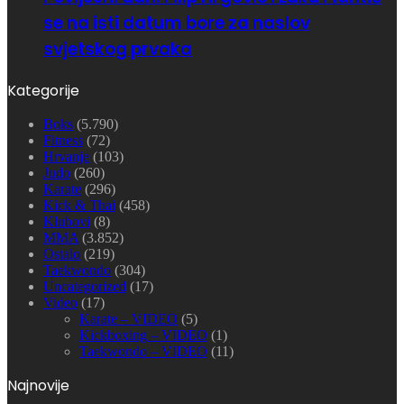
se na isti datum bore za naslov
svjetskog prvaka
Kategorije
Boks
(5.790)
Fitness
(72)
Hrvanje
(103)
Judo
(260)
Karate
(296)
Kick & Thai
(458)
Klubovi
(8)
MMA
(3.852)
Ostalo
(219)
Taekwondo
(304)
Uncategorized
(17)
Video
(17)
Karate – VIDEO
(5)
Kickboxing – VIDEO
(1)
Taekwondo – VIDEO
(11)
Najnovije