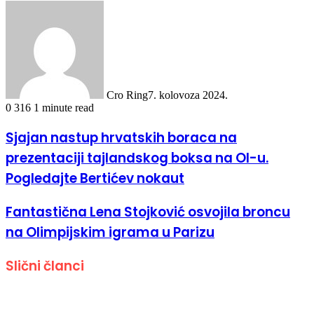
Cro Ring
7. kolovoza 2024.
0
316
1 minute read
Sjajan nastup hrvatskih boraca na
prezentaciji tajlandskog boksa na OI-u.
Pogledajte Bertićev nokaut
Fantastična Lena Stojković osvojila broncu
na Olimpijskim igrama u Parizu
Slični članci