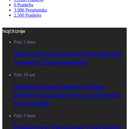
0
Pratitelja
3.980
Pretplatnika
2.500
Pratitelja
Najčitanije
Prije 2 dana
Usik smatra kako Hrgović nije veliki test
za Itaumu: On je budućnost
Prije 18 sati
Hrgović žestoko odgovorio Itaumi:
Zamisli da si ostao tamo, pa nitko ne bi
znao za tebe!
Prije 3 dana
Povijesni dan: Filip Hrgović i Luka Plantić