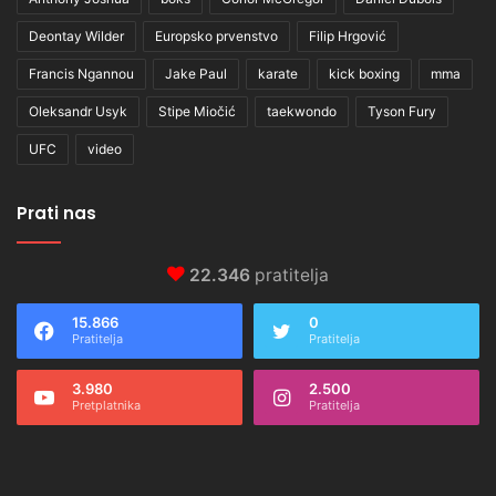
Deontay Wilder
Europsko prvenstvo
Filip Hrgović
Francis Ngannou
Jake Paul
karate
kick boxing
mma
Oleksandr Usyk
Stipe Miočić
taekwondo
Tyson Fury
UFC
video
Prati nas
22.346
pratitelja
15.866
0
Pratitelja
Pratitelja
3.980
2.500
Pretplatnika
Pratitelja