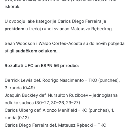
iskorak.
U dvoboju lake kategorije Carlos Diego Ferreira je
prekidom
u trećoj rundi svladao Mateusza Rębeckog.
Sean Woodson i Waldo Cortes-Acosta su do novih pobjeda
stigli
sudačkom odlukom
…
Rezultati UFC on ESPN 56 priredbe:
Derrick Lewis def. Rodrigo Nascimento – TKO (punches),
3. runda (0:49)
Joaquin Buckley def. Nursulton Ruziboev – jednoglasna
odluka sudaca (30–27, 30–26, 29–27)
Carlos Ulberg def. Alonzo Menifield – KO (punches), 1.
runda (0:12)
Carlos Diego Ferreira def. Mateusz Rębecki – TKO