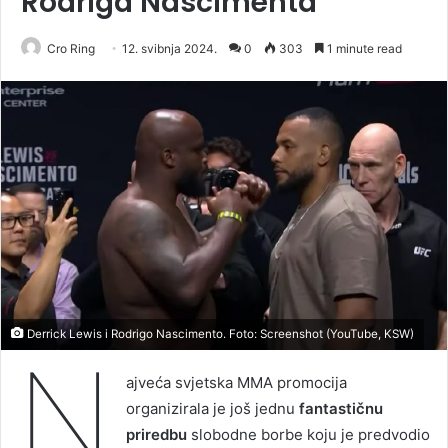
Rodriga Nascimenta
Cro Ring
12. svibnja 2024.
0
303
1 minute read
Derrick Lewis i Rodrigo Nascimento. Foto: Screenshot (YouTube, KSW)
N
ajveća svjetska MMA promocija
organizirala je još jednu
fantastičnu
priredbu
slobodne borbe koju je predvodio