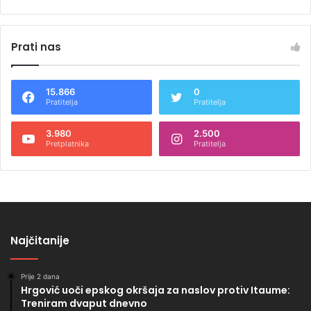
Prati nas
15.866
0
Pratitelja
Pratitelja
3.980
2.500
Pretplatnika
Pratitelja
Najčitanije
Prije 2 dana
Hrgović uoči epskog okršaja za naslov protiv Itaume:
Treniram dvaput dnevno