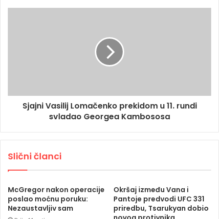
Sjajni Vasilij Lomačenko prekidom u 11. rundi
svladao Georgea Kambososa
Slični članci
McGregor nakon operacije
Okršaj između Vana i
poslao moćnu poruku:
Pantoje predvodi UFC 331
Nezaustavljiv sam
priredbu, Tsarukyan dobio
novog protivnika