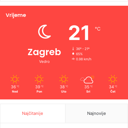
Vrijeme
21
℃
Zagreb
36º - 21º
65%
0.98 km/h
Vedro
36
39
38
35
34
℃
℃
℃
℃
℃
Ned
Pon
Uto
Sri
Čet
Najčitanije
Najnovije