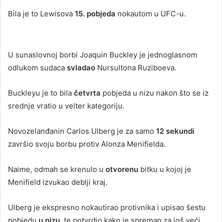
Bila je to Lewisova
15. pobjeda
nokautom u UFC-u.
U sunaslovnoj borbi Joaquin Buckley je jednoglasnom
odlukom sudaca
svladao
Nursultona Ruziboeva.
Buckleyu je to bila
četvrta
pobjeda u nizu nakon što se iz
srednje vratio u velter kategoriju.
Novozelanđanin Carlos Ulberg je za samo
12 sekundi
završio svoju borbu protiv Alonza Menifielda.
Naime, odmah se krenulo u
otvorenu
bitku u kojoj je
Menifield izvukao deblji kraj.
Ulberg je ekspresno nokautirao protivnika i upisao šestu
pobjedu
u nizu
, te potvrdio kako je spreman za još veći