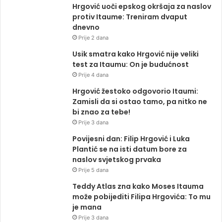
Hrgović uoči epskog okršaja za naslov
protiv Itaume: Treniram dvaput
dnevno
Prije 2 dana
Usik smatra kako Hrgović nije veliki
test za Itaumu: On je budućnost
Prije 4 dana
Hrgović žestoko odgovorio Itaumi:
Zamisli da si ostao tamo, pa nitko ne
bi znao za tebe!
Prije 3 dana
Povijesni dan: Filip Hrgović i Luka
Plantić se na isti datum bore za
naslov svjetskog prvaka
Prije 5 dana
Teddy Atlas zna kako Moses Itauma
može pobijediti Filipa Hrgovića: To mu
je mana
Prije 3 dana