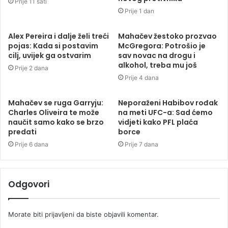
Prije 11 sati
Prije 1 dan
Alex Pereira i dalje želi treći
Mahačev žestoko prozvao
pojas: Kada si postavim
McGregora: Potrošio je
cilj, uvijek ga ostvarim
sav novac na drogu i
alkohol, treba mu još
Prije 2 dana
Prije 4 dana
Mahačev se ruga Garryju:
Neporaženi Habibov rođak
Charles Oliveira te može
na meti UFC-a: Sad ćemo
naučit samo kako se brzo
vidjeti kako PFL plaća
predati
borce
Prije 6 dana
Prije 7 dana
Odgovori
Morate biti
prijavljeni
da biste objavili komentar.