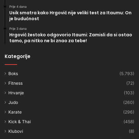
Prije 4 dana
Usik smatra kako Hrgović nije veliki test za Itaumu: On
je budućnost
Prije 3 dana
Hrgović žestoko odgovorio Itaumi: Zamisli da si ostao
tamo, pa nitko ne bi znao za tebe!
Kategorije
Boks
(5.793)
Fitness
(72)
Hrvanje
(103)
Judo
(260)
Karate
(296)
Kick & Thai
(458)
Klubovi
(8)