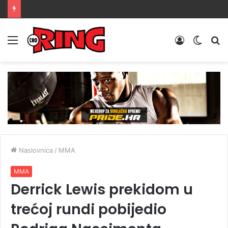
Menu
Prijava
Switch
Tr
skin
Naslovnica
/
MMA
MMA
Derrick Lewis prekidom u
trećoj rundi pobijedio