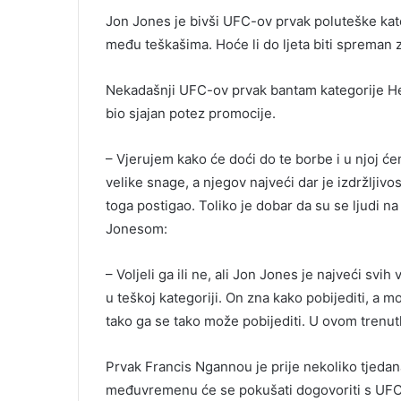
Jon Jones je bivši UFC-ov prvak poluteške kat
među teškašima. Hoće li do ljeta biti spreman
Nekadašnji UFC-ov prvak bantam kategorije He
bio sjajan potez promocije.
– Vjerujem kako će doći do te borbe i u njoj će
velike snage, a njegov najveći dar je izdržljivo
toga postigao. Toliko je dobar da su se ljudi na
Jonesom:
– Voljeli ga ili ne, ali Jon Jones je najveći sv
u teškoj kategoriji. On zna kako pobijediti, a 
tako ga se tako može pobijediti. U ovom trenu
Prvak Francis Ngannou je prije nekoliko tjedan
međuvremenu će se pokušati dogovoriti s UF