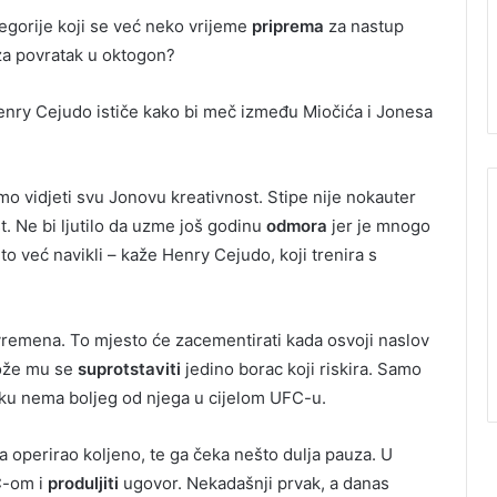
egorije koji se već neko vrijeme
priprema
za nastup
 za povratak u oktogon?
nry Cejudo ističe kako bi meč između Miočića i Jonesa
mo vidjeti svu Jonovu kreativnost. Stipe nije nokauter
st. Ne bi ljutilo da uzme još godinu
odmora
jer je mnogo
 to već navikli – kaže Henry Cejudo, koji trenira s
ih vremena. To mjesto će zacementirati kada osvoji naslov
može mu se
suprotstaviti
jedino borac koji riskira. Samo
tku nema boljeg od njega u cijelom UFC-u.
a operirao koljeno, te ga čeka nešto dulja pauza. U
C-om i
produljiti
ugovor. Nekadašnji prvak, a danas