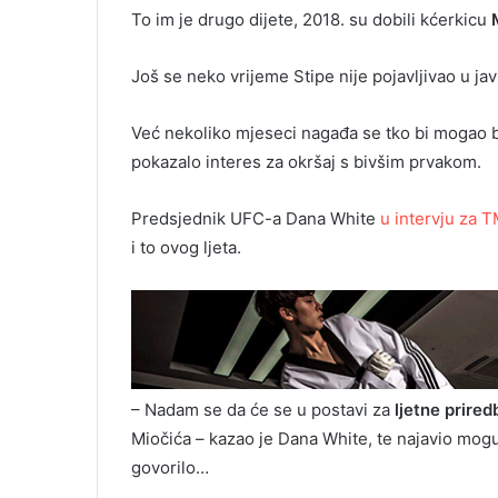
To im je drugo dijete, 2018. su dobili kćerkicu
Još se neko vrijeme Stipe nije pojavljivao u ja
Već nekoliko mjeseci nagađa se tko bi mogao b
pokazalo interes za okršaj s bivšim prvakom.
Predsjednik UFC-a Dana White
u intervju za 
i to ovog ljeta.
– Nadam se da će se u postavi za
ljetne prired
Miočića – kazao je Dana White, te najavio mogu
govorilo…