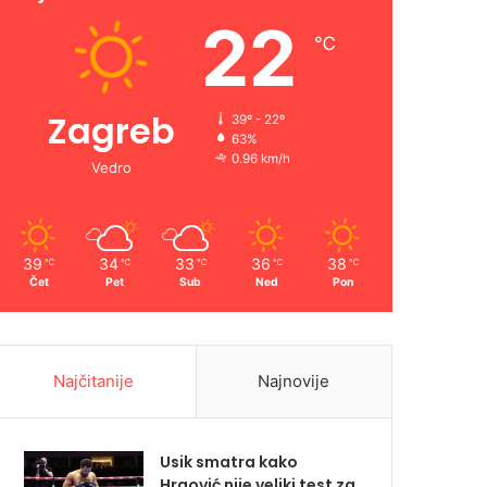
22
℃
Zagreb
39º - 22º
63%
0.96 km/h
Vedro
39
34
33
36
38
℃
℃
℃
℃
℃
Čet
Pet
Sub
Ned
Pon
Najčitanije
Najnovije
Usik smatra kako
Hrgović nije veliki test za