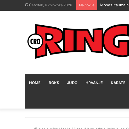
Lennox Lewis o 
Četvrtak, 6 kolovoza 2026
Najnovije
HOME
BOKS
JUDO
HRVANJE
KARATE