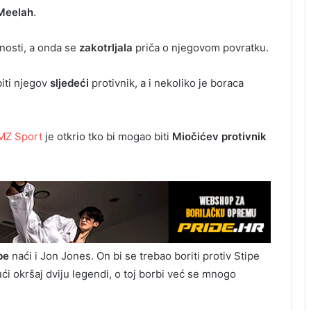
Meelah
.
vnosti, a onda se
zakotrljala
priča o njegovom povratku.
iti njegov
sljedeći
protivnik, a i nekoliko je boraca
TMZ Sport
je otkrio tko bi mogao biti
Miočićev protivnik
be
naći i Jon Jones. On bi se trebao boriti protiv Stipe
ći okršaj dviju legendi, o toj borbi već se mnogo