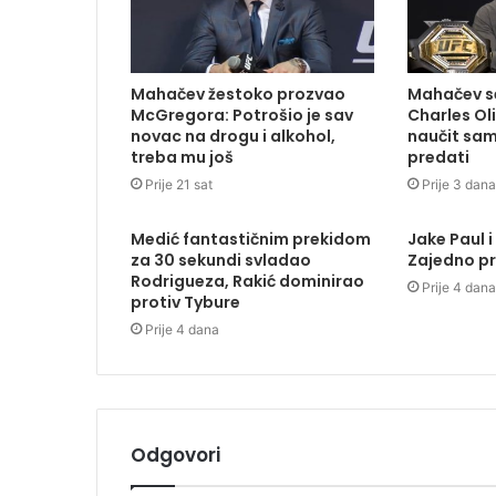
Mahačev žestoko prozvao
Mahačev se
McGregora: Potrošio je sav
Charles Ol
novac na drogu i alkohol,
naučit sam
treba mu još
predati
Prije 21 sat
Prije 3 dana
Medić fantastičnim prekidom
Jake Paul i
za 30 sekundi svladao
Zajedno pr
Rodrigueza, Rakić dominirao
Prije 4 dana
protiv Tybure
Prije 4 dana
Odgovori