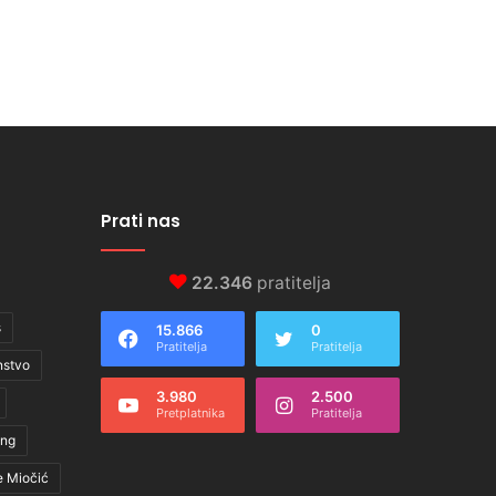
Prati nas
22.346
pratitelja
s
15.866
0
Pratitelja
Pratitelja
nstvo
3.980
2.500
Pretplatnika
Pratitelja
ing
e Miočić