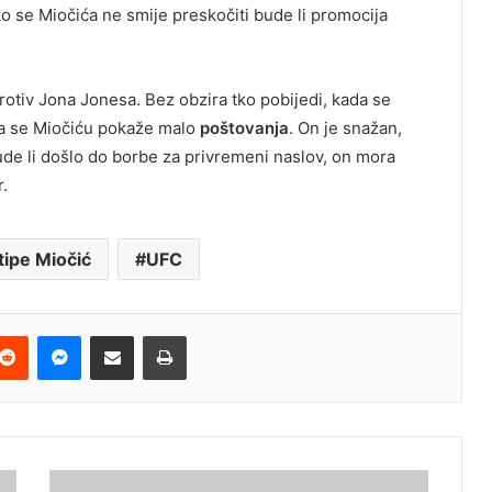
 se Miočića ne smije preskočiti bude li promocija
protiv Jona Jonesa. Bez obzira tko pobijedi, kada se
 da se Miočiću pokaže malo
poštovanja
. On je snažan,
. Bude li došlo do borbe za privremeni naslov, on mora
.
tipe Miočić
UFC
terest
Reddit
Messenger
Podijeli e-mailom
Ispis