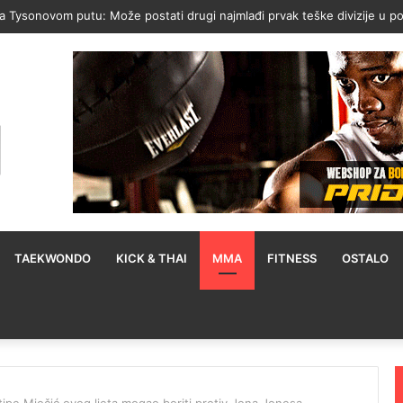
Furyju i Joshui: Oni su samo sjene onoga što su nekad bili, to je sramo
TAEKWONDO
KICK & THAI
MMA
FITNESS
OSTALO