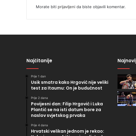
Morate biti
prijavljeni
da biste objavili komentar.
Najčitanije
Najnovi
Prije 1 dan
Usik smatra kako Hrgović nije veliki
test za Itaumu: On je budućnost
Prije 2 dana
Povijesni dan: Filip Hrgović i Luka
Plantić se na isti datum bore za
naslov svjetskog prvaka
Prije 4 dana
Hrvatski velikan jednom je rekao: