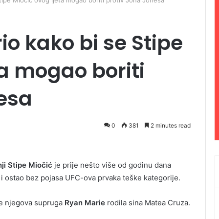
tipe Miočić ovog ljeta mogao boriti protiv Jona Jonesa
io kako bi se Stipe
ta mogao boriti
esa
0
381
2 minutes read
ji Stipe Miočić
je prije nešto više od godinu dana
i ostao bez pojasa UFC-ova prvaka teške kategorije.
je njegova supruga
Ryan Marie
rodila sina Matea Cruza.