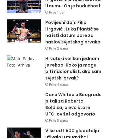
Itaumu: On je budućnost
Prije 1 dan
Povijesni dan: Filip
Hrgović i Luka Plantić se
na isti datum bore za
naslov svjetskog prvaka
Prije 2 dana
Hrvatski velikan jednom
je rekao: Kako ja mogu
biti nacionalist, ako sam
svjetski prvak?
Prije 4 dana
Danu Whitea u Beogradu
pitali za Roberta
Soldića, a evo što je
UFC-ov šef odgovorio
Prije 5 dana
Više od 1.500 gledatelja
uživalo u muaythai