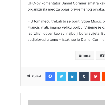
UFC-ov komentator Daniel Cormier smatra kako
organizirala meč za pojas privremenog prvaka.
– U tom meču trebali bi se boriti Stipe Miočić 
Francis vrati, imamo veliku borbu. Vrijeme je
izdržljiv i dobar kao svi najbolji borci svijeta
sudjelovati u tome – istaknuo je Daniel Cormier
mma
S
Facebook
Twitter
LinkedIn
Tumblr
Pin
Podijeli