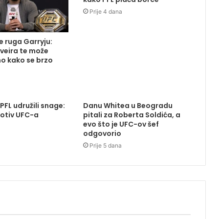
Prije 4 dana
 ruga Garryju:
iveira te može
o kako se brzo
 PFL udružili snage:
Danu Whitea u Beogradu
otiv UFC-a
pitali za Roberta Soldića, a
evo što je UFC-ov šef
odgovorio
Prije 5 dana