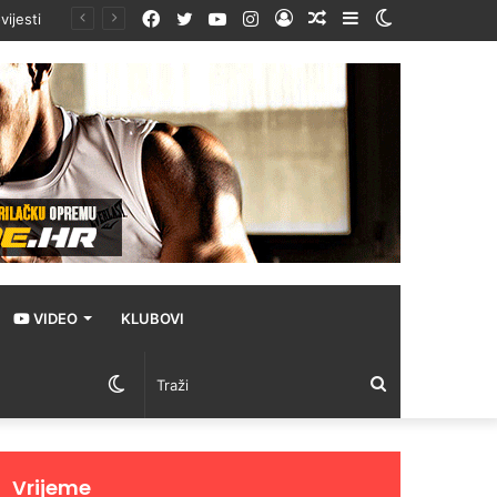
Facebook
Twitter
YouTube
Instagram
Prijava
Random
Sidebar
Switch
ta
Article
skin
VIDEO
KLUBOVI
Switch
Traži
skin
Vrijeme