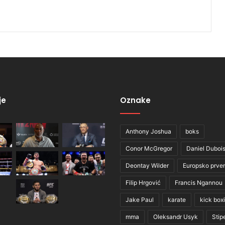
je
Oznake
Anthony Joshua
boks
Conor McGregor
Daniel Duboi
Deontay Wilder
Europsko prve
Filip Hrgović
Francis Ngannou
Jake Paul
karate
kick box
mma
Oleksandr Usyk
Stip