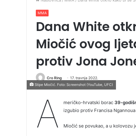
Naslovnica
/
MMA
/
Dana White otkrio kako bi se S
MMA
Dana White otkr
Miočić ovog lje
protiv Jona Jon
Cro Ring
17. travnja 2022.
Stipe Miočić. Foto: Screenshot (YouTube, UFC)
A
meričko-hrvatski borac
39-godišn
izgubio protiv Francisa Ngannoua 
Miočić se povukao, a u kolovozu 