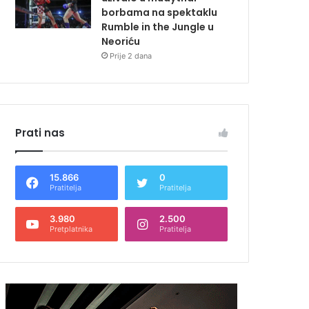
borbama na spektaklu
Rumble in the Jungle u
Neoriću
Prije 2 dana
Prati nas
15.866
0
Pratitelja
Pratitelja
3.980
2.500
Pretplatnika
Pratitelja