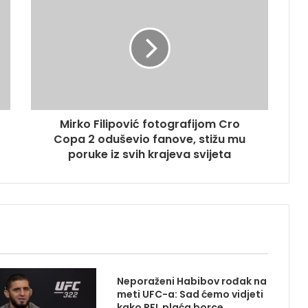
Mirko Filipović fotografijom Cro
Copa 2 oduševio fanove, stižu mu
poruke iz svih krajeva svijeta
Neporaženi Habibov rođak na
meti UFC-a: Sad ćemo vidjeti
kako PFL plaća borce