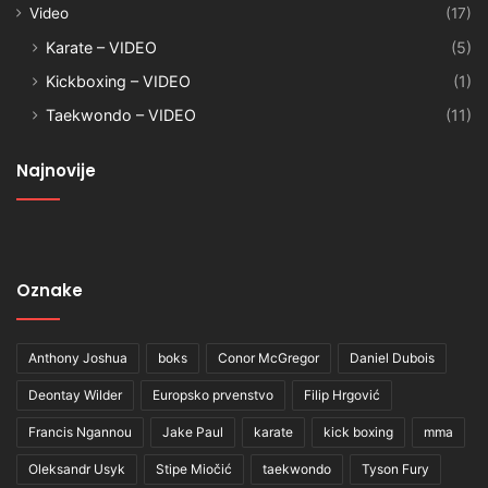
Video
(17)
Karate – VIDEO
(5)
Kickboxing – VIDEO
(1)
Taekwondo – VIDEO
(11)
Najnovije
Oznake
Anthony Joshua
boks
Conor McGregor
Daniel Dubois
Deontay Wilder
Europsko prvenstvo
Filip Hrgović
Francis Ngannou
Jake Paul
karate
kick boxing
mma
Oleksandr Usyk
Stipe Miočić
taekwondo
Tyson Fury