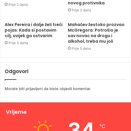
novog protivnika
Prije 2 dana
Prije 3 dana
Alex Pereira i dalje želi treći
Mahačev žestoko prozvao
pojas: Kada si postavim
McGregora: Potrošio je
cilj, uvijek ga ostvarim
sav novac na drogu i
alkohol, treba mu još
Prije 3 dana
Prije 5 dana
Odgovori
Morate biti
prijavljeni
da biste objavili komentar.
Vrijeme
34
℃