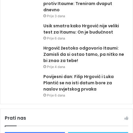
protiv Itaume: Treniram dvaput
dnevno
Prije 3 dana
Usik smatra kako Hrgović nije veliki
test za Itaumu: On je budućnost
Prije 6 dana
Hrgović žestoko odgovorio Itaumi:
Zamisli da si ostao tamo, pa nitko ne
bi znao za tebe!
Prije 4 dana
Povijesni dan: Filip Hrgović i Luka
Plantić se na isti datum bore za
naslov svjetskog prvaka
Prije 6 dana
Prati nas