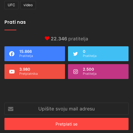
UFC
video
Prati nas
22.346
pratitelja
15.866
0
Pratitelja
Pratitelja
3.980
2.500
Pretplatnika
Pratitelja
Upišite
svoju
mail
adresu