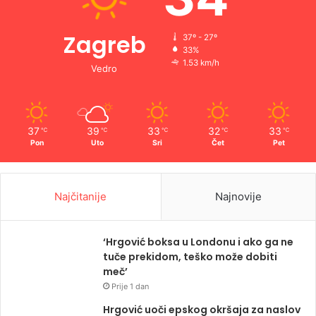
Zagreb
37º - 27º
33%
1.53 km/h
Vedro
37
39
33
32
33
℃
℃
℃
℃
℃
Pon
Uto
Sri
Čet
Pet
Najčitanije
Najnovije
‘Hrgović boksa u Londonu i ako ga ne
tuče prekidom, teško može dobiti
meč’
Prije 1 dan
Hrgović uoči epskog okršaja za naslov