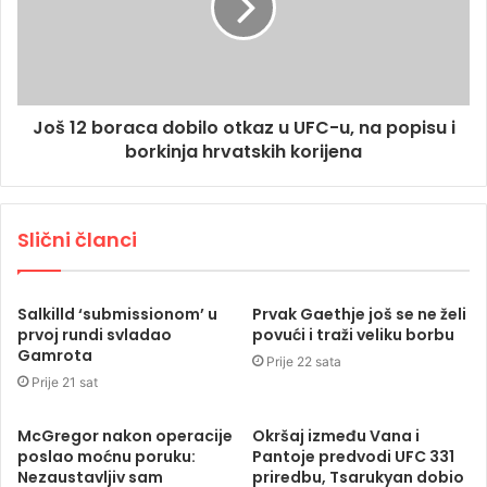
Još 12 boraca dobilo otkaz u UFC-u, na popisu i
borkinja hrvatskih korijena
Slični članci
Salkilld ‘submissionom’ u
Prvak Gaethje još se ne želi
prvoj rundi svladao
povući i traži veliku borbu
Gamrota
Prije 22 sata
Prije 21 sat
McGregor nakon operacije
Okršaj između Vana i
poslao moćnu poruku:
Pantoje predvodi UFC 331
Nezaustavljiv sam
priredbu, Tsarukyan dobio