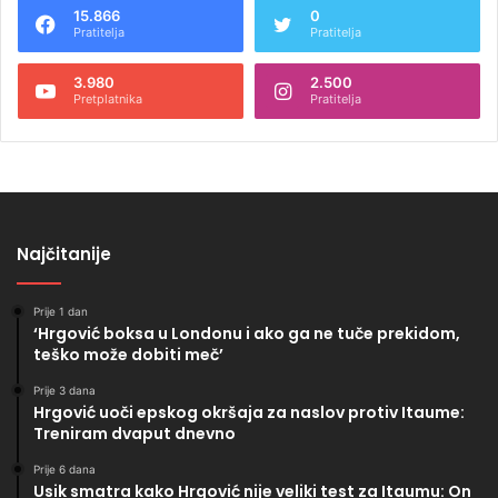
15.866
0
Pratitelja
Pratitelja
3.980
2.500
Pretplatnika
Pratitelja
Najčitanije
Prije 1 dan
‘Hrgović boksa u Londonu i ako ga ne tuče prekidom,
teško može dobiti meč’
Prije 3 dana
Hrgović uoči epskog okršaja za naslov protiv Itaume:
Treniram dvaput dnevno
Prije 6 dana
Usik smatra kako Hrgović nije veliki test za Itaumu: On