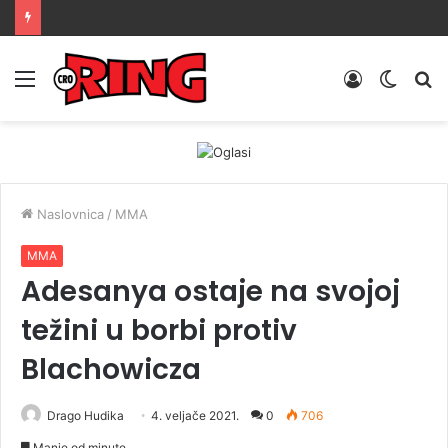
Menu
Prijava
Switch
Tr
skin
Naslovnica
/
MMA
MMA
Adesanya ostaje na svojoj
težini u borbi protiv
Blachowicza
Drago Hudika
4. veljače 2021.
0
706
Manje od minute