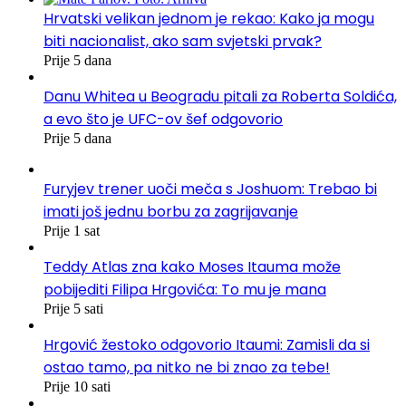
Hrvatski velikan jednom je rekao: Kako ja mogu
biti nacionalist, ako sam svjetski prvak?
Prije 5 dana
Danu Whitea u Beogradu pitali za Roberta Soldića,
a evo što je UFC-ov šef odgovorio
Prije 5 dana
Furyjev trener uoči meča s Joshuom: Trebao bi
imati još jednu borbu za zagrijavanje
Prije 1 sat
Teddy Atlas zna kako Moses Itauma može
pobijediti Filipa Hrgovića: To mu je mana
Prije 5 sati
Hrgović žestoko odgovorio Itaumi: Zamisli da si
ostao tamo, pa nitko ne bi znao za tebe!
Prije 10 sati