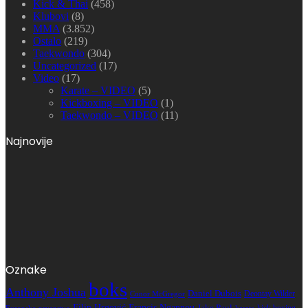
Kick & Thai
(458)
Klubovi
(8)
MMA
(3.852)
Ostalo
(219)
Taekwondo
(304)
Uncategorized
(17)
Video
(17)
Karate – VIDEO
(5)
Kickboxing – VIDEO
(1)
Taekwondo – VIDEO
(11)
Najnovije
Oznake
boks
Anthony Joshua
Daniel Dubois
Deontay Wilder
Conor McGregor
Filip Hrgović
Francis Ngannou