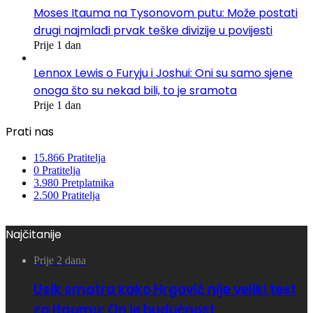
Moses Itauma na Tysonovom putu: Može postati
drugi najmlađi prvak teške divizije u povijesti
Prije 1 dan
Lennox Lewis o Furyju i Joshui: Oni su samo sjene
onoga što su nekad bili, to je sramota
Prije 1 dan
Prati nas
15.866
Pratitelja
0
Pratitelja
3.980
Pretplatnika
2.500
Pratitelja
Najčitanije
Prije 2 dana
Usik smatra kako Hrgović nije veliki test
za Itaumu: On je budućnost