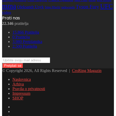
Jake Paul
kick boxing
karate
Europsko prvenstvo
mma
UFC
Tyson Fury
Oleksandr Usyk
Stipe Miočić
taekwondo
video
Prati nas
22.346
pratitelja
15.866
Pratitelja
0
Pratitelja
3.980
Pretplatnika
2.500
Pratitelja
Upišite
svoju
mail
© Copyright 2026, All Rights Reserved |
CroRing Magazin
adresu
Naslovnica
Arhiva
Pravila o privatnosti
Impressum
SHOP
Facebook
Twitter
YouTube