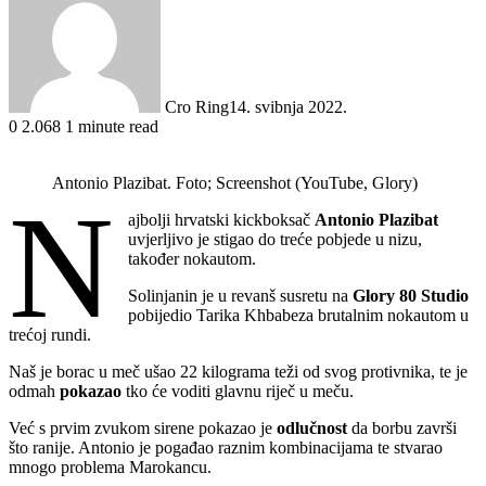
Cro Ring
14. svibnja 2022.
0
2.068
1 minute read
Antonio Plazibat. Foto; Screenshot (YouTube, Glory)
N
ajbolji hrvatski kickboksač
Antonio Plazibat
uvjerljivo je stigao do treće pobjede u nizu,
također nokautom.
Solinjanin je u revanš susretu na
Glory 80 Studio
pobijedio Tarika Khbabeza brutalnim nokautom u
trećoj rundi.
Naš je borac u meč ušao 22 kilograma teži od svog protivnika, te je
odmah
pokazao
tko će voditi glavnu riječ u meču.
Već s prvim zvukom sirene pokazao je
odlučnost
da borbu završi
što ranije. Antonio je pogađao raznim kombinacijama te stvarao
mnogo problema Marokancu.