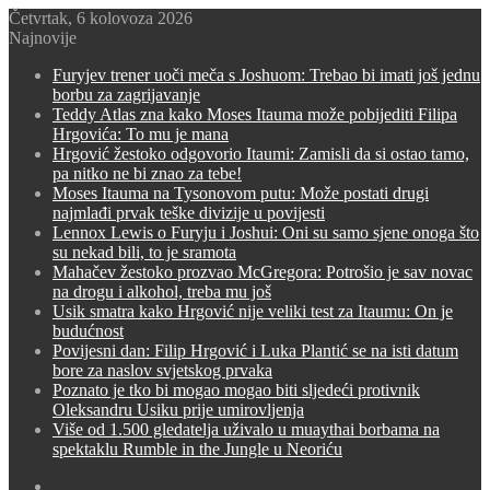
Četvrtak, 6 kolovoza 2026
Najnovije
Furyjev trener uoči meča s Joshuom: Trebao bi imati još jednu
borbu za zagrijavanje
Teddy Atlas zna kako Moses Itauma može pobijediti Filipa
Hrgovića: To mu je mana
Hrgović žestoko odgovorio Itaumi: Zamisli da si ostao tamo,
pa nitko ne bi znao za tebe!
Moses Itauma na Tysonovom putu: Može postati drugi
najmlađi prvak teške divizije u povijesti
Lennox Lewis o Furyju i Joshui: Oni su samo sjene onoga što
su nekad bili, to je sramota
Mahačev žestoko prozvao McGregora: Potrošio je sav novac
na drogu i alkohol, treba mu još
Usik smatra kako Hrgović nije veliki test za Itaumu: On je
budućnost
Povijesni dan: Filip Hrgović i Luka Plantić se na isti datum
bore za naslov svjetskog prvaka
Poznato je tko bi mogao mogao biti sljedeći protivnik
Oleksandru Usiku prije umirovljenja
Više od 1.500 gledatelja uživalo u muaythai borbama na
spektaklu Rumble in the Jungle u Neoriću
Switch