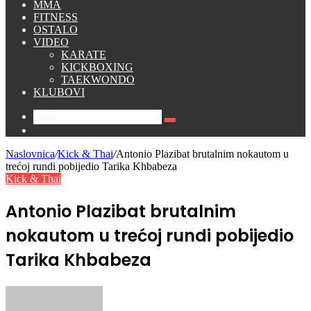
MMA
FITNESS
OSTALO
VIDEO
KARATE
KICKBOXING
TAEKWONDO
KLUBOVI
Traži
Switch
skin
Naslovnica
/
Kick & Thai
/
Antonio Plazibat brutalnim nokautom u
trećoj rundi pobijedio Tarika Khbabeza
Kick & Thai
Antonio Plazibat brutalnim
nokautom u trećoj rundi pobijedio
Tarika Khbabeza