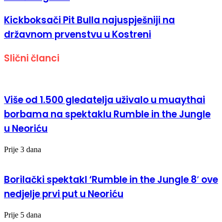
Kickboksači Pit Bulla najuspješniji na
državnom prvenstvu u Kostreni
Slični članci
Više od 1.500 gledatelja uživalo u muaythai
borbama na spektaklu Rumble in the Jungle
u Neoriću
Prije 3 dana
Borilački spektakl ‘Rumble in the Jungle 8′ ove
nedjelje prvi put u Neoriću
Prije 5 dana