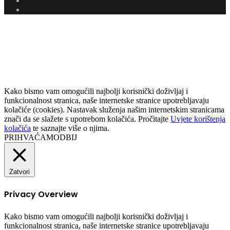
Instagram
Facebook
Twitter
Messenger
Messenger
WhatsApp
Telegram
Viber
Back
to
top
button
Kako bismo vam omogućili najbolji korisnički doživljaj i
funkcionalnost stranica, naše internetske stranice upotrebljavaju
kolačiće (cookies). Nastavak služenja našim internetskim stranicama
znači da se slažete s upotrebom kolačića. Pročitajte
Uvjete korištenja
kolačića
te saznajte više o njima.
PRIHVAĆAM
ODBIJ
Zatvori
Privacy Overview
Kako bismo vam omogućili najbolji korisnički doživljaj i
funkcionalnost stranica, naše internetske stranice upotrebljavaju