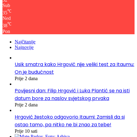
Sub
℃
35
Ned
℃
38
Pon
Najčitanije
Najnovije
Usik smatra kako Hrgović nije veliki test za Itaumu:
On je budućnost
Prije 2 dana
Povijesni dan: Filip Hrgović i Luka Plantić se na isti
datum bore za naslov svjetskog prvaka
Prije 2 dana
Hrgović žestoko odgovorio Itaumi: Zamisli da si
ostao tamo, pa nitko ne bi znao za tebe!
Prije 10 sati