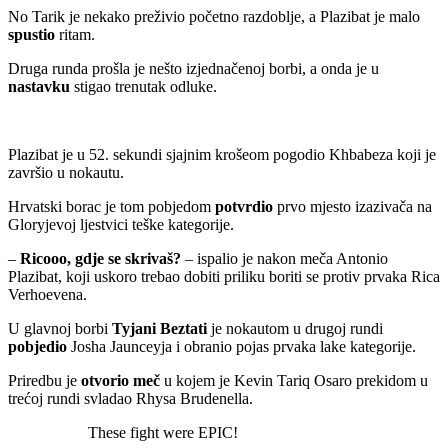
No Tarik je nekako preživio početno razdoblje, a Plazibat je malo
spustio
ritam.
Druga runda prošla je nešto izjednačenoj borbi, a onda je u
nastavku
stigao trenutak odluke.
Plazibat je u 52. sekundi sjajnim krošeom pogodio Khbabeza koji je
završio u nokautu.
Hrvatski borac je tom pobjedom
potvrdio
prvo mjesto izazivača na
Gloryjevoj ljestvici teške kategorije.
–
Ricooo, gdje se skrivaš?
– ispalio je nakon meča Antonio
Plazibat, koji uskoro trebao dobiti priliku boriti se protiv prvaka Rica
Verhoevena.
U glavnoj borbi
Tyjani Beztati
je nokautom u drugoj rundi
pobjedio
Josha Jaunceyja i obranio pojas prvaka lake kategorije.
Priredbu je
otvorio meč
u kojem je Kevin Tariq Osaro prekidom u
trećoj rundi svladao Rhysa Brudenella.
These fight were EPIC!