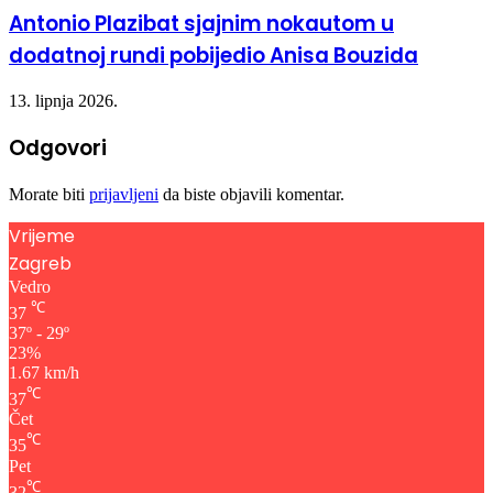
Antonio Plazibat sjajnim nokautom u
dodatnoj rundi pobijedio Anisa Bouzida
13. lipnja 2026.
Odgovori
Morate biti
prijavljeni
da biste objavili komentar.
Vrijeme
Zagreb
Vedro
℃
37
37º - 29º
23%
1.67 km/h
℃
37
Čet
℃
35
Pet
℃
32