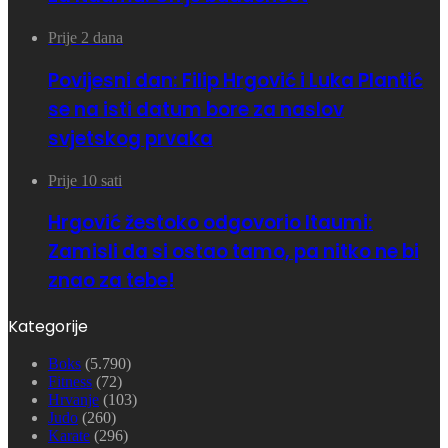
Prije 2 dana
Povijesni dan: Filip Hrgović i Luka Plantić
se na isti datum bore za naslov
svjetskog prvaka
Prije 10 sati
Hrgović žestoko odgovorio Itaumi:
Zamisli da si ostao tamo, pa nitko ne bi
znao za tebe!
Kategorije
Boks
(5.790)
Fitness
(72)
Hrvanje
(103)
Judo
(260)
Karate
(296)