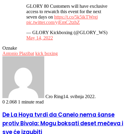
GLORY 80 Customers will have exclusive
access to rewatch this event for the next
seven days on
https://t.co/5k5ikTWrgj
pic.twitter.com/yjEmC2tzhZ
— GLORY Kickboxing (@GLORY_WS)
May 14, 2022
Oznake
Antonio Plazibat
kick boxing
Cro Ring
14. svibnja 2022.
0
2.068
1 minute read
De La Hoya tvrdi da Canelo nema šanse
protiv Bivola: Mogu boksati deset mečeva i
sve će izgubiti