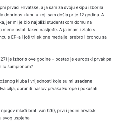
ipni prvaci Hrvatske, a ja sam za svoju ekipu izborila
a doprinos klubu u koji sam došla prije 12 godina. A
a, jer mi je bio
najbliži
studentskom domu na
a mene ostati takvo nasljeđe. A ja imam i zlato s
ncu s EP-a i još tri ekipne medalje, srebro i broncu sa
(27) je
izborio
ove godine – postao je europski prvak pa
činilo šampionom?
oženog kluba i vrijednosti koje su mi
usađene
a cilja, obraniti naslov prvaka Europe i pokušati
 njegov mlađi brat Ivan (26), prvi i jedini hrvatski
u svog uspjeha: