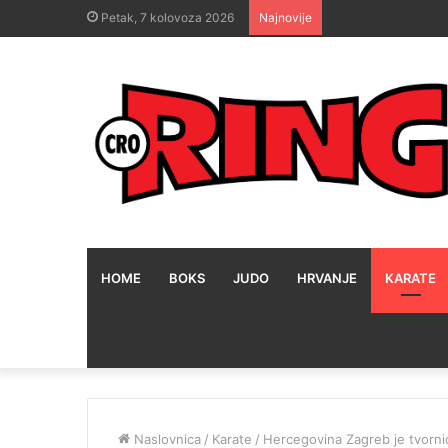
Petak, 7 kolovoza 2026
Najnovije
HOME
BOKS
JUDO
HRVANJE
KARATE
Naslovnica
/
Karate
/
Hercegovina Zagreb je tvornic