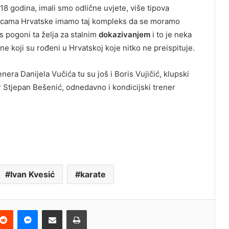
 18 godina, imali smo odlične uvjete, više tipova
anicama Hrvatske imamo taj kompleks da se moramo
s pogoni ta želja za stalnim
dokazivanjem
i to je neka
e koji su rođeni u Hrvatskoj koje nitko ne preispituje.
nera Danijela Vučića tu su još i Boris Vujičić, klupski
ner Stjepan Bešenić, odnedavno i kondicijski trener
Ivan Kvesić
karate
terest
Reddit
Messenger
Podijeli e-mailom
Ispis