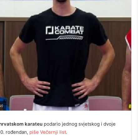
z)
hrvatskom karateu
podario jednog svjetskog i dvoje
20. rođendan,
piše Večernji list
.