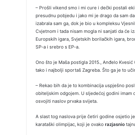
– Prošli vikend smo i mi cure i dečki postali ek
presudnu pobjedu i jako mi je drago da sam dal
izabrala sam ga, dok je bio u kompleksu Vjesnik
Cvjetnom i tada nisam mogla ni sanjati da će iz
Europskih igara, Svjetskih borilačkih igara, bro
SP-a i srebro s EP-a.
Ono što je Maša postigla 2015., Anđelo Kvesić 
tako i najbolji sportaš Zagreba. Što ga je to u
– Rekao bih da je to kombinacija uspješno posl
obiteljskim odgojem. U sljedećoj godini imam dv
osvojiti naslov prvaka svijeta.
A slast tog naslova prije četiri godine osjetio je
karataški olimpijac, koji je ovako
razjasnio
tajn