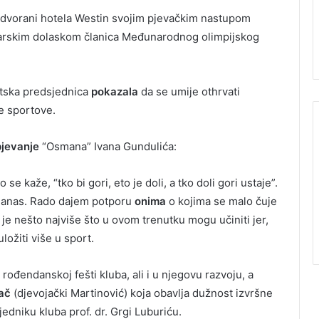
 dvorani hotela Westin svojim pjevačkim nastupom
titarskim dolaskom članica Međunarodnog olimpijskog
atska predsjednica
pokazala
da se umije othrvati
e sportove.
pjevanje
“Osmana” Ivana Gundulića:
se kaže, “tko bi gori, eto je doli, a tko doli gori ustaje”.
i danas. Rado dajem potporu
onima
o kojima se malo čuje
je nešto najviše što u ovom trenutku mogu učiniti jer,
ložiti više u sport.
rođendanskoj fešti kluba, ali i u njegovu razvoju, a
ač
(djevojački Martinović) koja obavlja dužnost izvršne
edniku kluba prof. dr. Grgi Luburiću.