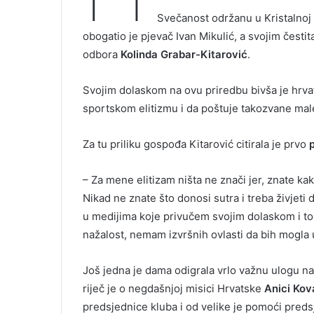
Svečanost održanu u Kristalnoj
obogatio je pjevač Ivan Mikulić, a svojim čes
odbora
Kolinda Grabar-Kitarović
.
Svojim dolaskom na ovu priredbu bivša je hrv
sportskom elitizmu i da poštuje takozvane mal
Za tu priliku gospođa Kitarović citirala je prvo
– Za mene elitizam ništa ne znači jer, znate kako 
Nikad ne znate što donosi sutra i treba živjet
u medijima koje privučem svojim dolaskom i to 
nažalost, nemam izvršnih ovlasti da bih mogla u
Još jedna je dama odigrala vrlo važnu ulogu na 
riječ je o negdašnjoj misici Hrvatske
Anici Kov
predsjednice kluba i od velike je pomoći predsj