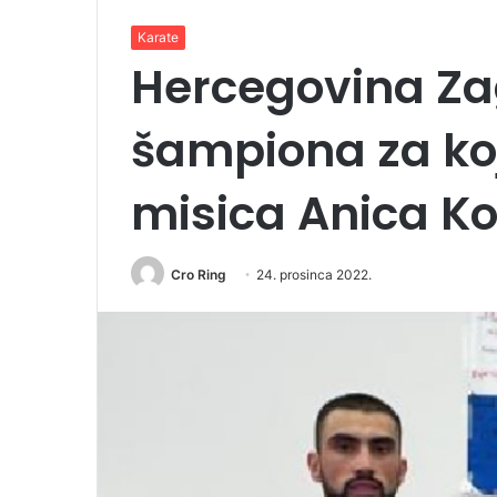
Karate
Hercegovina Zag
šampiona za koj
misica Anica K
Cro Ring
24. prosinca 2022.