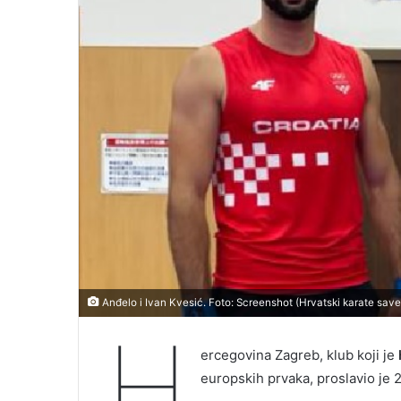
Anđelo i Ivan Kvesić. Foto: Screenshot (Hrvatski karate save
H
ercegovina Zagreb, klub koji je
europskih prvaka, proslavio je 