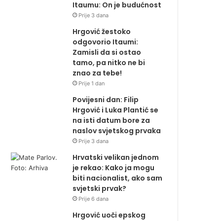
Itaumu: On je budućnost
Prije 3 dana
Hrgović žestoko
odgovorio Itaumi:
Zamisli da si ostao
tamo, pa nitko ne bi
znao za tebe!
Prije 1 dan
Povijesni dan: Filip
Hrgović i Luka Plantić se
na isti datum bore za
naslov svjetskog prvaka
Prije 3 dana
Hrvatski velikan jednom
je rekao: Kako ja mogu
biti nacionalist, ako sam
svjetski prvak?
Prije 6 dana
Hrgović uoči epskog