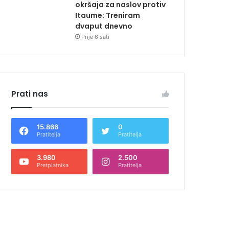
okršaja za naslov protiv
Itaume: Treniram
dvaput dnevno
Prije 6 sati
Prati nas
15.866
0
Pratitelja
Pratitelja
3.980
2.500
Pretplatnika
Pratitelja