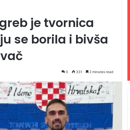
reb je tvornica
u se borila i bivša
ovač
0
331
2 minutes read