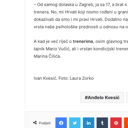
– Od samog dolaska u Zagreb, ja sa 17, a brat s
trenera. No, mi Hrvati koji nismo rođeni u gr
dokazivati da smo i mi pravi Hrvati. Dodatno na
vrsta naše psihološke prednosti u odnosu na on
A kad je već riječ o
trenerima
, osim glavnog tre
tajnik Mario Vučić, ali i vrstan kondicijski tre
Marina Čilića.
Ivan Kvesić. Foto: Laura Zorko
Anđelo Kvesić
Facebook
Twitter
LinkedIn
Tumblr
Pin
Podijeli