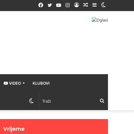
Facebook
Twitter
YouTube
Instagram
Prijava
Random
Sidebar
Switch
Article
skin
VIDEO
KLUBOVI
Switch
Traži
skin
Vrijeme