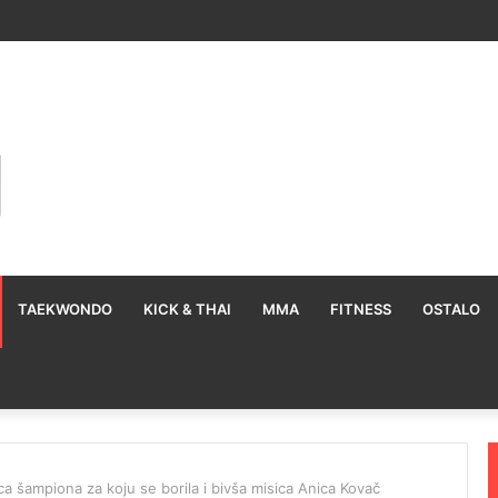
TAEKWONDO
KICK & THAI
MMA
FITNESS
OSTALO
a šampiona za koju se borila i bivša misica Anica Kovač