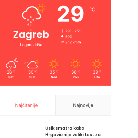
29
℃
Zagreb
29º - 25º
50%
2.12 km/h
Lagana kiša
28
30
35
38
39
℃
℃
℃
℃
℃
Pet
Sub
Ned
Pon
Uto
Najčitanije
Najnovije
Usik smatra kako
Hrgović nije veliki test za