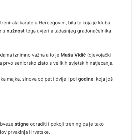
trenirala karate u Hercegovini, bila ta koja je klubu
e u
nužnost
toga uvjerila tadašnjeg gradonačelnika
a dama iznimno važna a to je
Maša Vidić
(djevojački
a prvo seniorsko zlato s velikih svjetskih natjecanja.
a majka, sinova od pet i dvije i pol
godine
, koja još
 obveze
stigne
odraditi i pokoji trening pa je tako
lov prvakinja Hrvatske.