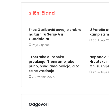
Slični članci
Enes Garibović osvojio srebro
U Poreču o
na turniru Serije A u
kamp za m
Guadalajari
30. lipnja 2
Prije 2 tjedna
Trostruka europska
Neponovlji
prvakinja: Treniramo jako
Hrvatsku n
puno, osvajamo odličja, a to
Oni su uvij
se ne vrednuje
27. svibnja 
28. svibnja 2026.
Odgovori