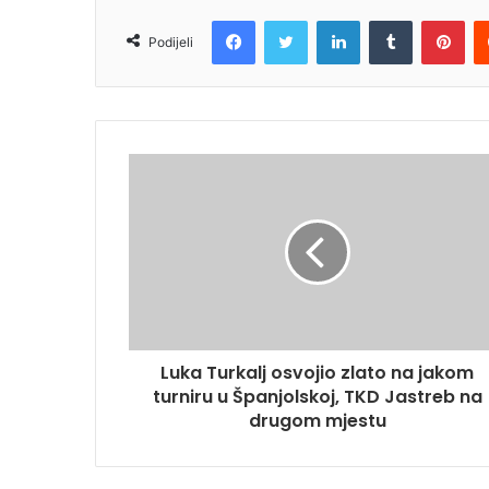
Facebook
Twitter
LinkedIn
Tumblr
Pin
Podijeli
Luka Turkalj osvojio zlato na jakom
turniru u Španjolskoj, TKD Jastreb na
drugom mjestu