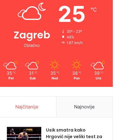
25
℃
Zagreb
35º - 23º
48%
1.67 km/h
Oblačno
35
31
35
38
39
℃
℃
℃
℃
℃
Pet
Sub
Ned
Pon
Uto
Najčitanije
Najnovije
Usik smatra kako
Hrgović nije veliki test za