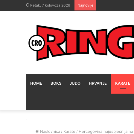
Petak, 7 kolovoza 2026
Najnovije
HOME
BOKS
JUDO
HRVANJE
KARATE
Naslovnica
/
Karate
/
Hercegovina najuspješnija na