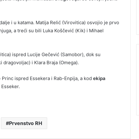
alje i u katama. Matija Relić (Virovitica) osvojio je prvo
ga, a treći su bili Luka Koščević (Kik) i Mihael
vitica) ispred Lucije Gečević (Samobor), dok su
i dragovoljac) i Klara Braja (Omega).
Princ ispred Essekera i Rab-Enpija, a kod
ekipa
o Esseker.
Prvenstvo RH