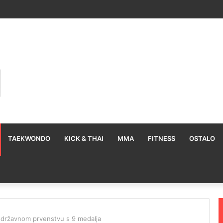
TAEKWONDO
KICK & THAI
MMA
FITNESS
OSTALO
 državnom prvenstvu s 9 medalja