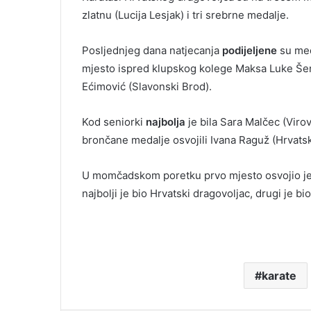
zlatnu (Lucija Lesjak) i tri srebrne medalje.
Posljednjeg dana natjecanja
podijeljene
su med
mjesto ispred klupskog kolege Maksa Luke Šenju
Ećimović (Slavonski Brod).
Kod seniorki
najbolja
je bila Sara Malčec (Viro
brončane medalje osvojili Ivana Raguž (Hrvatsk
U momčadskom poretku prvo mjesto osvojio je 
najbolji je bio Hrvatski dragovoljac, drugi je bi
karate