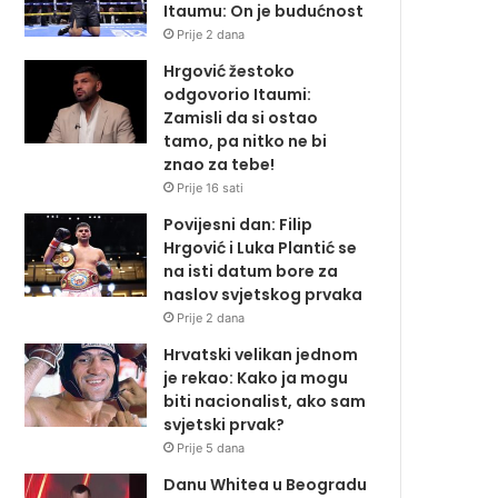
Itaumu: On je budućnost
Prije 2 dana
Hrgović žestoko
odgovorio Itaumi:
Zamisli da si ostao
tamo, pa nitko ne bi
znao za tebe!
Prije 16 sati
Povijesni dan: Filip
Hrgović i Luka Plantić se
na isti datum bore za
naslov svjetskog prvaka
Prije 2 dana
Hrvatski velikan jednom
je rekao: Kako ja mogu
biti nacionalist, ako sam
svjetski prvak?
Prije 5 dana
Danu Whitea u Beogradu