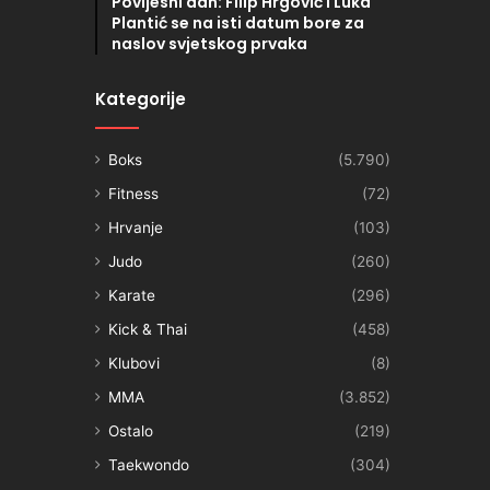
Povijesni dan: Filip Hrgović i Luka
Plantić se na isti datum bore za
naslov svjetskog prvaka
Kategorije
Boks
(5.790)
Fitness
(72)
Hrvanje
(103)
Judo
(260)
Karate
(296)
Kick & Thai
(458)
Klubovi
(8)
MMA
(3.852)
Ostalo
(219)
Taekwondo
(304)