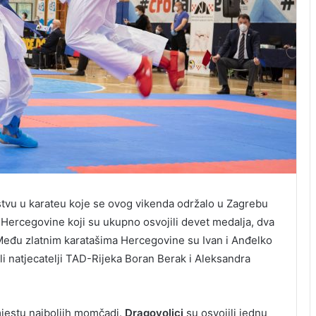
vu u karateu koje se ovog vikenda održalo u Zagrebu
ji Hercegovine koji su ukupno osvojili devet medalja, dva
e. Među zlatnim karatašima Hercegovine su Ivan i Anđelko
ili natjecatelji TAD-Rijeka Boran Berak i Aleksandra
mjestu najboljih momčadi.
Dragovoljci
su osvojili jednu