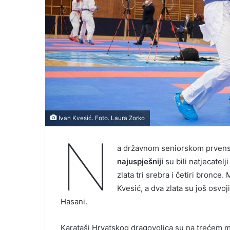
Ivan Kvesić. Foto. Laura Zorko
N
a državnom seniorskom prvenst
najuspješniji
su bili natjecatel
zlata tri srebra i četiri bronc
Kvesić, a dva zlata su još osvoj
Hasani.
Karataši Hrvatskog dragovoljca su na trećem 