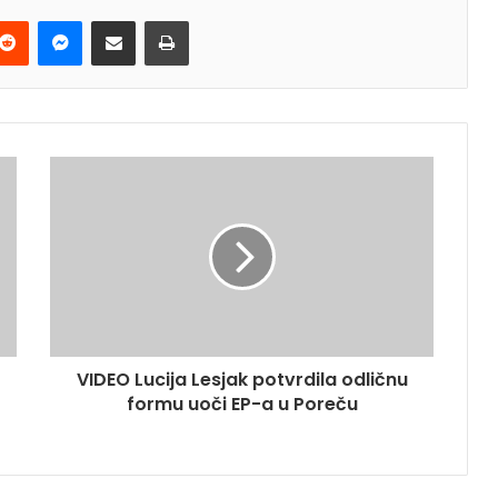
terest
Reddit
Messenger
Podijeli e-mailom
Ispis
VIDEO Lucija Lesjak potvrdila odličnu
formu uoči EP-a u Poreču