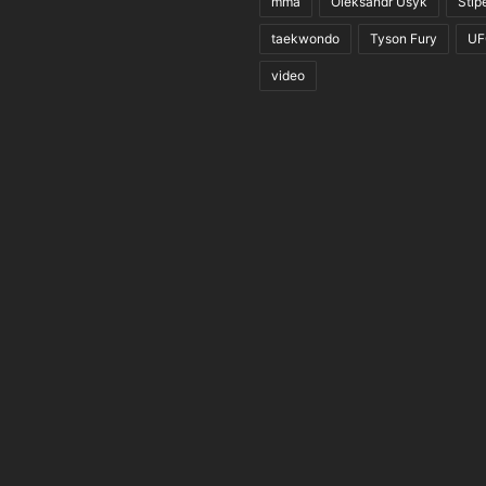
mma
Oleksandr Usyk
Stip
taekwondo
Tyson Fury
UF
video