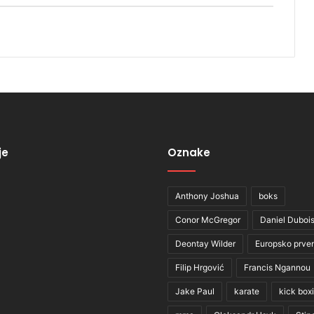
je
Oznake
Anthony Joshua
boks
Conor McGregor
Daniel Duboi
Deontay Wilder
Europsko prve
Filip Hrgović
Francis Ngannou
Jake Paul
karate
kick box