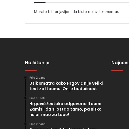
Morate biti
prijavljeni
da biste objavili komentar.
Najčitanije
Najnovi
Prije 2 dana
Usik smatra kako Hrgović nije veliki
test za Itaumu: On je budućnost
Prije 16 sati
Hrgović žestoko odgovorio Itaumi:
Zamisli da si ostao tamo, pa nitko
ne bi znao za tebe!
Prije 2 dana