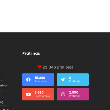
Prati nas
22.346
pratitelja
s
15.866
0
Pratitelja
Pratitelja
nstvo
3.980
2.500
Pretplatnika
Pratitelja
ing