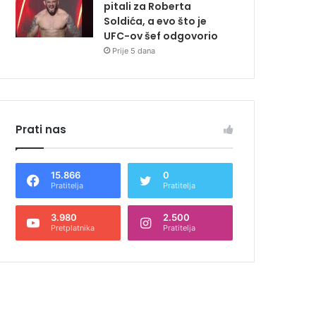
pitali za Roberta
Soldića, a evo što je
UFC-ov šef odgovorio
Prije 5 dana
Prati nas
15.866
0
Pratitelja
Pratitelja
3.980
2.500
Pretplatnika
Pratitelja