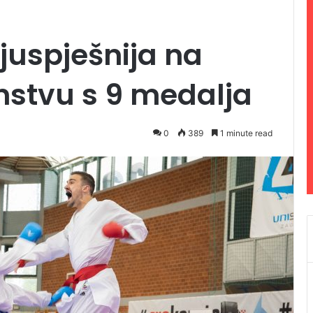
juspješnija na
stvu s 9 medalja
0
389
1 minute read