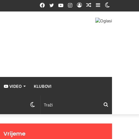
Facebook
Twitter
YouTube
Instagram
Prijava
Random
Sidebar
Switch
Article
skin
VIDEO
KLUBOVI
Switch
Traži
skin
Vrijeme