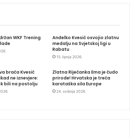
držan WKF Trening
Anđelko Kvesić osvojio zlatnu
lade
medalju na Svjetskoj ligi u
Rabatu
026.
15. lipnja 2026.
va braća Kvesić
Zlatna Riječanka Ema je čudo
ikad ne iznevjere:
prirode! Hrvatska je treća
ek bili na postolju
karataška sila Europe
2026.
24. svibnja 2026.