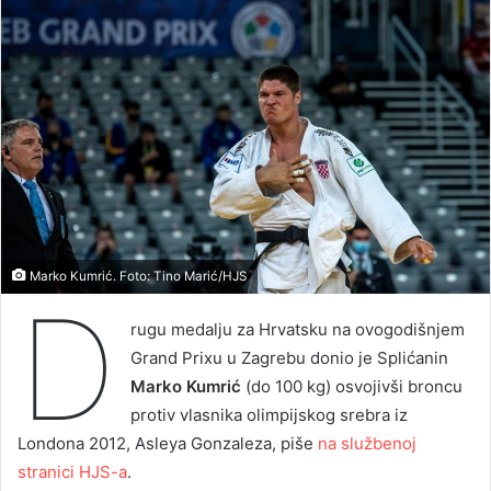
Marko Kumrić. Foto: Tino Marić/HJS
D
rugu medalju za Hrvatsku na ovogodišnjem
Grand Prixu u Zagrebu donio je Splićanin
Marko Kumrić
(do 100 kg) osvojivši broncu
protiv vlasnika olimpijskog srebra iz
Londona 2012, Asleya Gonzaleza, piše
na službenoj
stranici HJS-a
.