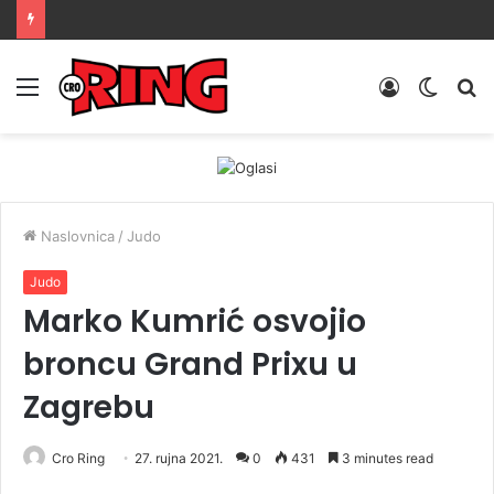
Menu
Prijava
Switch
Tr
skin
Naslovnica
/
Judo
Judo
Marko Kumrić osvojio
broncu Grand Prixu u
Zagrebu
Cro Ring
27. rujna 2021.
0
431
3 minutes read