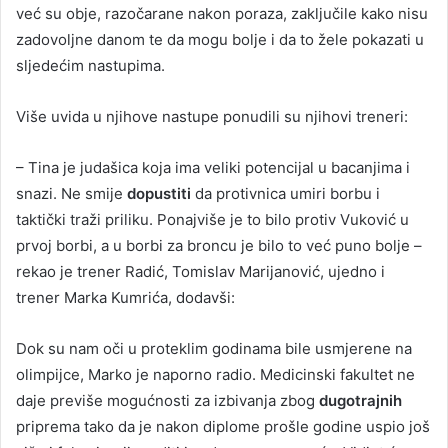
već su obje, razočarane nakon poraza, zaključile kako nisu
zadovoljne danom te da mogu bolje i da to žele pokazati u
sljedećim nastupima.
Više uvida u njihove nastupe ponudili su njihovi treneri:
– Tina je judašica koja ima veliki potencijal u bacanjima i
snazi. Ne smije
dopustiti
da protivnica umiri borbu i
taktički traži priliku. Ponajviše je to bilo protiv Vuković u
prvoj borbi, a u borbi za broncu je bilo to već puno bolje –
rekao je trener Radić, Tomislav Marijanović, ujedno i
trener Marka Kumrića, dodavši:
Dok su nam oči u proteklim godinama bile usmjerene na
olimpijce, Marko je naporno radio. Medicinski fakultet ne
daje previše mogućnosti za izbivanja zbog
dugotrajnih
priprema tako da je nakon diplome prošle godine uspio još