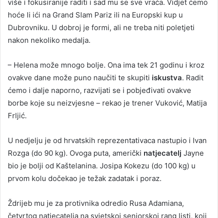
više i fokusiranije raditi i sad mu se sve vraća. Vidjet ćemo
hoće li ići na Grand Slam Pariz ili na Europski kup u
Dubrovniku. U dobroj je formi, ali ne treba niti poletjeti
nakon nekoliko medalja.
– Helena može mnogo bolje. Ona ima tek 21 godinu i kroz
ovakve dane može puno naučiti te skupiti
iskustva
. Radit
ćemo i dalje naporno, razvijati se i pobjeđivati ovakve
borbe koje su neizvjesne – rekao je trener Vuković, Matija
Frljić.
U nedjelju je od hrvatskih reprezentativaca nastupio i Ivan
Rozga (do 90 kg). Ovoga puta, američki
natjecatelj
Jayne
bio je bolji od Kaštelanina. Josipa Kokezu (do 100 kg) u
prvom kolu dočekao je težak zadatak i poraz.
Ždrijeb mu je za protivnika odredio Rusa Adamiana,
četvrtog natjecatelja na svjetskoj seniorskoj rang listi, koji