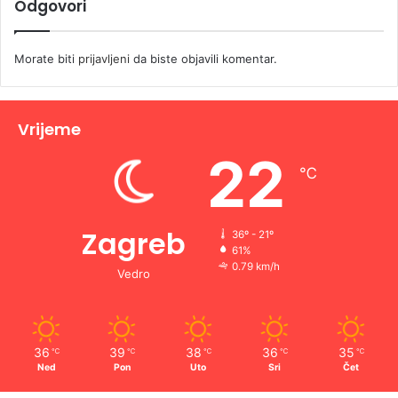
Odgovori
Morate biti
prijavljeni
da biste objavili komentar.
Vrijeme
22
℃
Zagreb
36º - 21º
61%
0.79 km/h
Vedro
36
39
38
36
35
℃
℃
℃
℃
℃
Ned
Pon
Uto
Sri
Čet