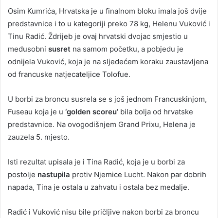
Osim Kumrića, Hrvatska je u finalnom bloku imala još dvije
predstavnice i to u kategoriji preko 78 kg, Helenu Vuković i
Tinu Radić. Ždrijeb je ovaj hrvatski dvojac smjestio u
međusobni
susret
na samom početku, a pobjedu je
odnijela Vuković, koja je na sljedećem koraku zaustavljena
od francuske natjecateljice Tolofue.
U borbi za broncu susrela se s još jednom Francuskinjom,
Fuseau koja je u
‘golden scoreu’
bila bolja od hrvatske
predstavnice. Na ovogodišnjem Grand Prixu, Helena je
zauzela 5. mjesto.
Isti rezultat upisala je i Tina Radić, koja je u borbi za
postolje
nastupila
protiv Njemice Lucht. Nakon par dobrih
napada, Tina je ostala u zahvatu i ostala bez medalje.
Radić i Vuković nisu bile pričljive nakon borbi za broncu