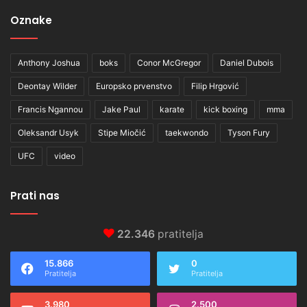
Oznake
Anthony Joshua
boks
Conor McGregor
Daniel Dubois
Deontay Wilder
Europsko prvenstvo
Filip Hrgović
Francis Ngannou
Jake Paul
karate
kick boxing
mma
Oleksandr Usyk
Stipe Miočić
taekwondo
Tyson Fury
UFC
video
Prati nas
22.346
pratitelja
15.866
0
Pratitelja
Pratitelja
3.980
2.500