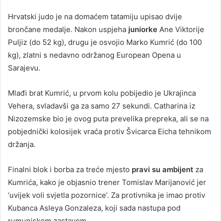
Hrvatski judo je na domaćem tatamiju upisao dvije
brončane medalje. Nakon uspjeha
juniorke
Ane Viktorije
Puljiz (do 52 kg), drugu je osvojio Marko Kumrić (do 100
kg), zlatni s nedavno održanog European Opena u
Sarajevu.
Mlađi brat Kumrić, u prvom kolu pobijedio je Ukrajinca
Vehera, svladavši ga za samo 27 sekundi. Catharina iz
Nizozemske bio je ovog puta prevelika prepreka, ali se na
pobjednički kolosijek vraća protiv Švicarca Eicha tehnikom
držanja.
Finalni blok i borba za treće mjesto
pravi su ambijent
za
Kumrića, kako je objasnio trener Tomislav Marijanović jer
‘uvijek voli svjetla pozornice’. Za protivnika je imao protiv
Kubanca Asleya Gonzaleza, koji sada nastupa pod
rumunjskom zastavom.