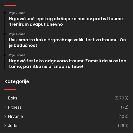
Prije 2 dana
Hrgović uoči epskog okršaja za naslov protiv Itaume:
Treniram dvaput dnevno
Prije 4 dana
Usik smatra kako Hrgović nije veliki test za Itaumu: On
je budućnost
Prije 3 dana
Hrgović žestoko odgovorio Itaumi: Zamisli da si ostao
tamo, pa nitko ne bi znao za tebe!
Kategorije
Boks
(5.793)
Fitness
(72)
Hrvanje
(103)
Judo
(260)