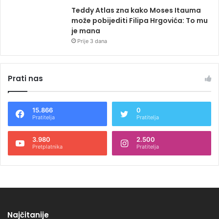
Teddy Atlas zna kako Moses Itauma
može pobijediti Filipa Hrgovića: To mu
je mana
Prije 3 dana
Prati nas
15.866
0
Pratitelja
Pratitelja
3.980
2.500
Pretplatnika
Pratitelja
Najčitanije