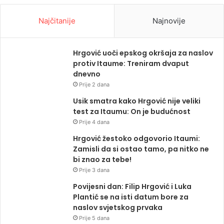
Najčitanije
Najnovije
Hrgović uoči epskog okršaja za naslov
protiv Itaume: Treniram dvaput
dnevno
Prije 2 dana
Usik smatra kako Hrgović nije veliki
test za Itaumu: On je budućnost
Prije 4 dana
Hrgović žestoko odgovorio Itaumi:
Zamisli da si ostao tamo, pa nitko ne
bi znao za tebe!
Prije 3 dana
Povijesni dan: Filip Hrgović i Luka
Plantić se na isti datum bore za
naslov svjetskog prvaka
Prije 5 dana