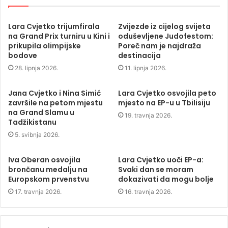
Lara Cvjetko trijumfirala
Zvijezde iz cijelog svijeta
na Grand Prix turniru u Kini i
oduševljene Judofestom:
prikupila olimpijske
Poreč nam je najdraža
bodove
destinacija
28. lipnja 2026.
11. lipnja 2026.
Jana Cvjetko i Nina Simić
Lara Cvjetko osvojila peto
završile na petom mjestu
mjesto na EP-u u Tbilisiju
na Grand Slamu u
19. travnja 2026.
Tadžikistanu
5. svibnja 2026.
Iva Oberan osvojila
Lara Cvjetko uoči EP-a:
brončanu medalju na
Svaki dan se moram
Europskom prvenstvu
dokazivati da mogu bolje
17. travnja 2026.
16. travnja 2026.