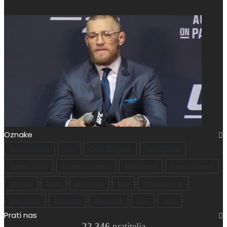
Oznake
Anthony Joshua
boks
Conor McGregor
Daniel Dubois
Deontay Wilder
Europsko prvenstvo
Filip Hrgović
Francis Ngannou
Jake Paul
karate
kick boxing
mma
Oleksandr Usyk
Stipe Miočić
taekwondo
Tyson Fury
UFC
video
Prati nas
22.346
pratitelja