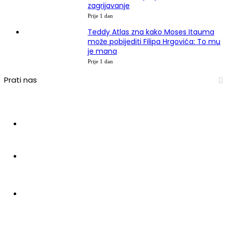
zagrijavanje
Prije 1 dan
Teddy Atlas zna kako Moses Itauma
može pobijediti Filipa Hrgovića: To mu
je mana
Prije 1 dan
Prati nas
15.866
Pratitelja
0
Pratitelja
3.980
Pretplatnika
2.500
Pratitelja