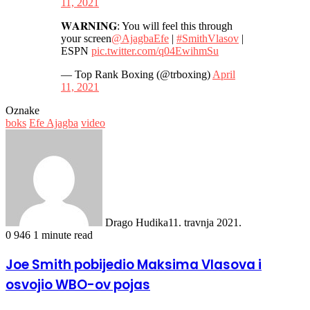
11, 2021
𝐖𝐀𝐑𝐍𝐈𝐍𝐆: You will feel this through
your screen
@AjagbaEfe
|
#SmithVlasov
|
ESPN
pic.twitter.com/q04EwihmSu
— Top Rank Boxing (@trboxing)
April
11, 2021
Oznake
boks
Efe Ajagba
video
Drago Hudika
11. travnja 2021.
0
946
1 minute read
Joe Smith pobijedio Maksima Vlasova i
osvojio WBO-ov pojas