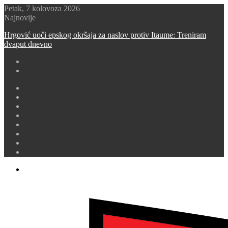
Petak, 7 kolovoza 2026
Najnovije
Hrgović uoči epskog okršaja za naslov protiv Itaume: Treniram
dvaput dnevno
Switch
skin
Sidebar
Random
Article
Prijava
Instagram
YouTube
Twitter
Facebook
Menu