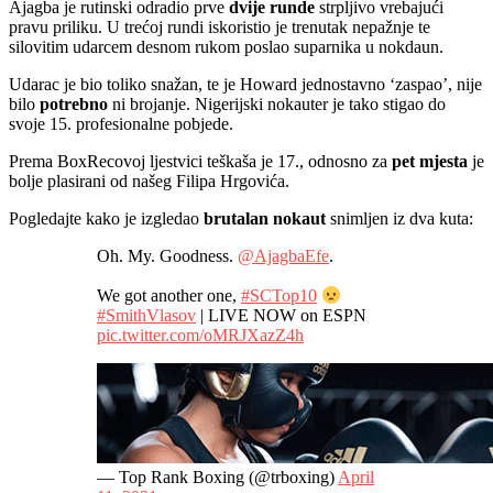
Ajagba je rutinski odradio prve
dvije runde
strpljivo vrebajući
pravu priliku. U trećoj rundi iskoristio je trenutak nepažnje te
silovitim udarcem desnom rukom poslao suparnika u nokdaun.
Udarac je bio toliko snažan, te je Howard jednostavno ‘zaspao’, nije
bilo
potrebno
ni brojanje. Nigerijski nokauter je tako stigao do
svoje 15. profesionalne pobjede.
Prema BoxRecovoj ljestvici teškaša je 17., odnosno za
pet mjesta
je
bolje plasirani od našeg Filipa Hrgovića.
Pogledajte kako je izgledao
brutalan nokaut
snimljen iz dva kuta:
Oh. My. Goodness.
@AjagbaEfe
.
We got another one,
#SCTop10
#SmithVlasov
| LIVE NOW on ESPN
pic.twitter.com/oMRJXazZ4h
— Top Rank Boxing (@trboxing)
April