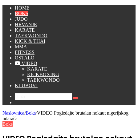
HOME
BOKS
JUDO
HRVANJE
KARATE
TAEKWONDO
KICK & THAI
MMA
FITNESS
OSTALO
VIDEO
KARATE
KICKBOXING
TAEKWONDO
KLUBOVI
Traži
Switch
skin
Naslovnica
/
Boks
/
VIDEO Pogledajte brutalan nokaut nigerijskog
udarača
Boks