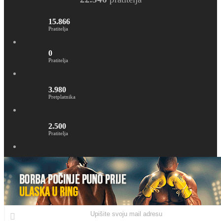
15.866
Pratitelja
0
Pratitelja
3.980
Pretplatnika
2.500
Pratitelja
Upišite
svoju