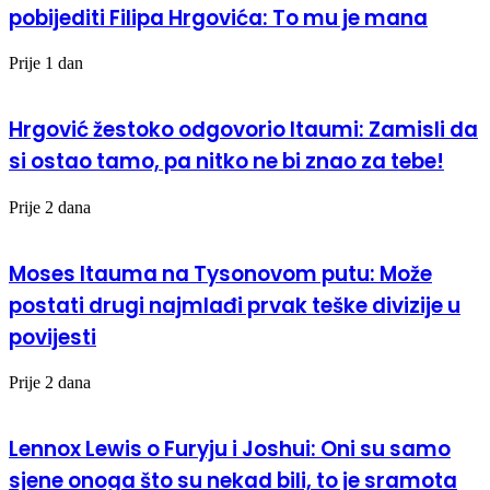
pobijediti Filipa Hrgovića: To mu je mana
Prije 1 dan
Hrgović žestoko odgovorio Itaumi: Zamisli da
si ostao tamo, pa nitko ne bi znao za tebe!
Prije 2 dana
Moses Itauma na Tysonovom putu: Može
postati drugi najmlađi prvak teške divizije u
povijesti
Prije 2 dana
Lennox Lewis o Furyju i Joshui: Oni su samo
sjene onoga što su nekad bili, to je sramota