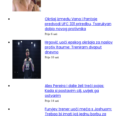
Okršaj između Vana i Pantoje
predvodi UFC 331 priredbu, Tsarukyan
dobio novog protivnika
Prije 6 sati
Hrgović uoči epskog okršaja za naslov
protiv Itaume: Treniram dvaput
dnevno
Prije 10 sati
Alex Pereira i dalje želi treći pojas:
Kada si postavim cilj, uvijek ga
ostvarim
Prije 14 sati
Furyjev trener uoči meča s Joshuom:
Trebao bi imati još jednu borbu za