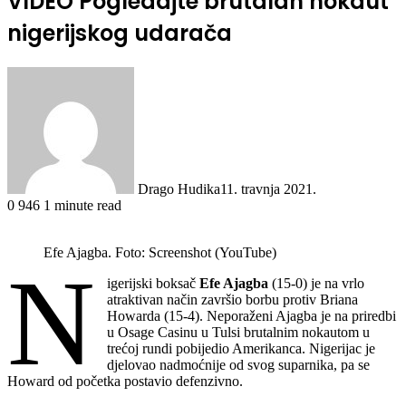
VIDEO Pogledajte brutalan nokaut
nigerijskog udarača
Drago Hudika
11. travnja 2021.
0
946
1 minute read
Efe Ajagba. Foto: Screenshot (YouTube)
N
igerijski boksač
Efe Ajagba
(15-0) je na vrlo
atraktivan način završio borbu protiv Briana
Howarda (15-4). Neporaženi Ajagba je na priredbi
u Osage Casinu u Tulsi brutalnim nokautom u
trećoj rundi pobijedio Amerikanca. Nigerijac je
djelovao nadmoćnije od svog suparnika, pa se
Howard od početka postavio defenzivno.