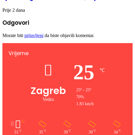
Prije 2 dana
Odgovori
Morate biti
prijavljeni
da biste objavili komentar.
Vrijeme
25
℃
Zagreb
25º - 25º
70%
Vedro
1.83 km/h
℃
℃
℃
℃
℃
31
35
39
39
34