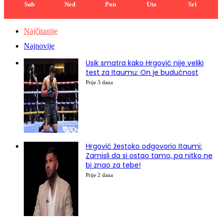
Sub
Ned
Pon
Uto
Sri
Najčitanije
Najnovije
Usik smatra kako Hrgović nije veliki
test za Itaumu: On je budućnost
Prije 3 dana
Hrgović žestoko odgovorio Itaumi:
Zamisli da si ostao tamo, pa nitko ne
bi znao za tebe!
Prije 2 dana