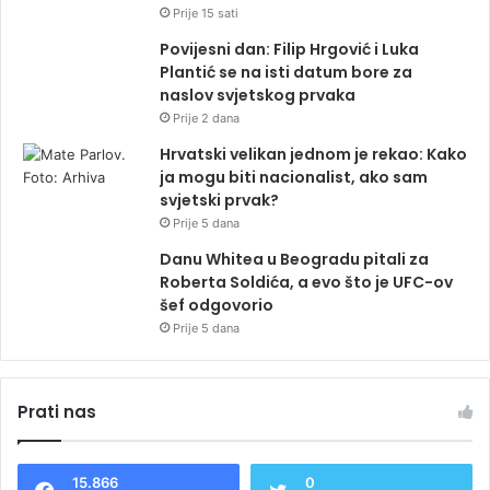
Prije 15 sati
Povijesni dan: Filip Hrgović i Luka
Plantić se na isti datum bore za
naslov svjetskog prvaka
Prije 2 dana
Hrvatski velikan jednom je rekao: Kako
ja mogu biti nacionalist, ako sam
svjetski prvak?
Prije 5 dana
Danu Whitea u Beogradu pitali za
Roberta Soldića, a evo što je UFC-ov
šef odgovorio
Prije 5 dana
Prati nas
15.866
0