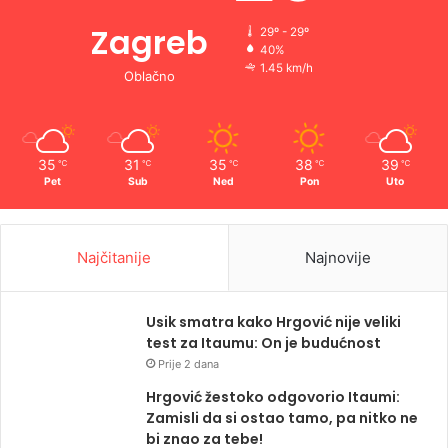
Zagreb
29º - 29º
40%
1.45 km/h
Oblačno
35
31
35
38
39
℃
℃
℃
℃
℃
Pet
Sub
Ned
Pon
Uto
Najčitanije
Najnovije
Usik smatra kako Hrgović nije veliki
test za Itaumu: On je budućnost
Prije 2 dana
Hrgović žestoko odgovorio Itaumi:
Zamisli da si ostao tamo, pa nitko ne
bi znao za tebe!