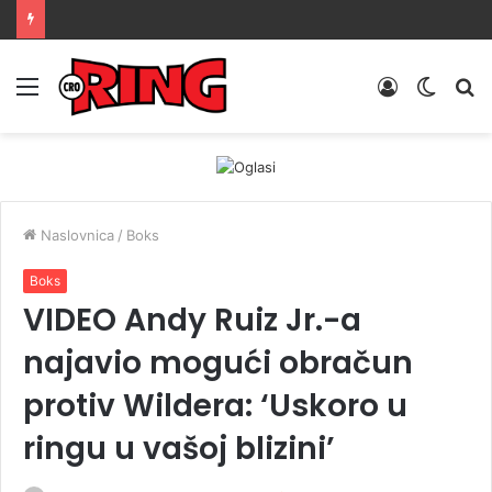
Menu
Prijava
Switch
Tr
skin
Naslovnica
/
Boks
Boks
VIDEO Andy Ruiz Jr.-a
najavio mogući obračun
protiv Wildera: ‘Uskoro u
ringu u vašoj blizini’