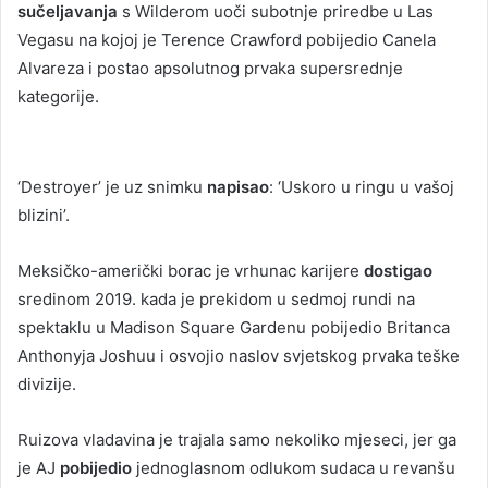
sučeljavanja
s Wilderom uoči subotnje priredbe u Las
Vegasu na kojoj je Terence Crawford pobijedio Canela
Alvareza i postao apsolutnog prvaka supersrednje
kategorije.
‘Destroyer’ je uz snimku
napisao
: ‘Uskoro u ringu u vašoj
blizini’.
Meksičko-američki borac je vrhunac karijere
dostigao
sredinom 2019. kada je prekidom u sedmoj rundi na
spektaklu u Madison Square Gardenu pobijedio Britanca
Anthonyja Joshuu i osvojio naslov svjetskog prvaka teške
divizije.
Ruizova vladavina je trajala samo nekoliko mjeseci, jer ga
je AJ
pobijedio
jednoglasnom odlukom sudaca u revanšu