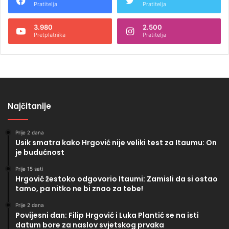
Pratitelja
Pratitelja
3.980
2.500
Pretplatnika
Pratitelja
Najčitanije
Prije 2 dana
Usik smatra kako Hrgović nije veliki test za Itaumu: On
je budućnost
Prije 15 sati
Hrgović žestoko odgovorio Itaumi: Zamisli da si ostao
tamo, pa nitko ne bi znao za tebe!
Prije 2 dana
Povijesni dan: Filip Hrgović i Luka Plantić se na isti
datum bore za naslov svjetskog prvaka