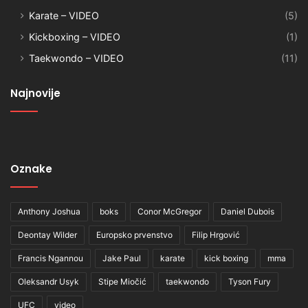
Karate – VIDEO
(5)
Kickboxing – VIDEO
(1)
Taekwondo – VIDEO
(11)
Najnovije
Oznake
Anthony Joshua
boks
Conor McGregor
Daniel Dubois
Deontay Wilder
Europsko prvenstvo
Filip Hrgović
Francis Ngannou
Jake Paul
karate
kick boxing
mma
Oleksandr Usyk
Stipe Miočić
taekwondo
Tyson Fury
UFC
video