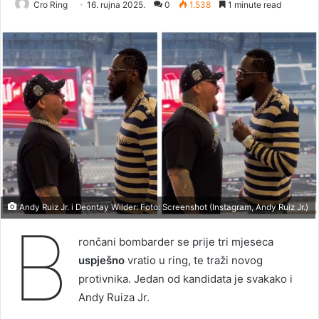
Cro Ring
16. rujna 2025.
0
1.538
1 minute read
Andy Ruiz Jr. i Deontay Wilder: Foto: Screenshot (Instagram, Andy Ruiz Jr.)
B
rončani bombarder se prije tri mjeseca
uspješno
vratio u ring, te traži novog
protivnika. Jedan od kandidata je svakako i
Andy Ruiza Jr.