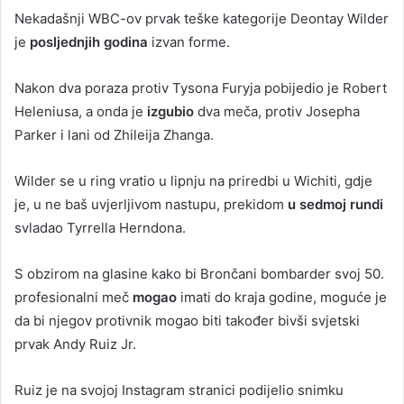
Nekadašnji WBC-ov prvak teške kategorije Deontay Wilder
je
posljednjih godina
izvan forme.
Nakon dva poraza protiv Tysona Furyja pobijedio je Robert
Heleniusa, a onda je
izgubio
dva meča, protiv Josepha
Parker i lani od Zhileija Zhanga.
Wilder se u ring vratio u lipnju na priredbi u Wichiti, gdje
je, u ne baš uvjerljivom nastupu, prekidom
u sedmoj rundi
svladao Tyrrella Herndona.
S obzirom na glasine kako bi Brončani bombarder svoj 50.
profesionalni meč
mogao
imati do kraja godine, moguće je
da bi njegov protivnik mogao biti također bivši svjetski
prvak Andy Ruiz Jr.
Ruiz je na svojoj Instagram stranici podijelio snimku