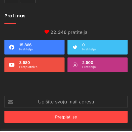
Prati nas
22.346
pratitelja
15.866
0
Pratitelja
Pratitelja
3.980
2.500
Pretplatnika
Pratitelja
Upišite
svoju
mail
adresu