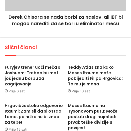
Derek Chisora se nada borbi za naslov, ali IBF bi
mogao narediti da se bori u eliminator meču
Slični članci
Furyjev trener uoči meča s
Teddy Atlas zna kako
Joshuom: Trebao bi imati
Moses Itauma može
još jednu borbu za
pobijediti Filipa Hrgovića:
zagrijavanje
To mu je mana
Prije 6 sati
Prije 10 sati
Hrgović žestoko odgovorio
Moses Itauma na
Itaumi: Zamisli da si ostao
Tysonovom putu: Može
tamo, pa nitko ne bi znao
postati drugi najmlađi
za tebe!
prvak teške divizije u
povijesti
Prije 15 sati