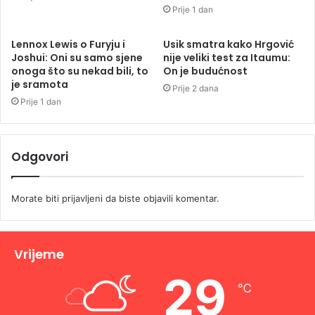
Prije 1 dan
Lennox Lewis o Furyju i
Usik smatra kako Hrgović
Joshui: Oni su samo sjene
nije veliki test za Itaumu:
onoga što su nekad bili, to
On je budućnost
je sramota
Prije 2 dana
Prije 1 dan
Odgovori
Morate biti
prijavljeni
da biste objavili komentar.
Vrijeme
29
℃