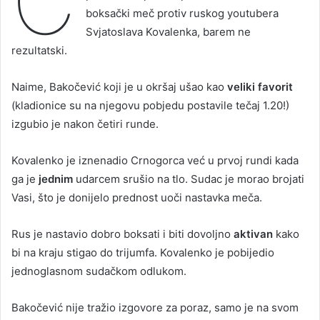
C
boksački meč protiv ruskog youtubera
Svjatoslava Kovalenka, barem ne
rezultatski.
Naime, Bakočević koji je u okršaj ušao kao
veliki favorit
(kladionice su na njegovu pobjedu postavile tečaj 1.20!)
izgubio je nakon četiri runde.
Kovalenko je iznenadio Crnogorca već u prvoj rundi kada
ga je
jednim
udarcem srušio na tlo. Sudac je morao brojati
Vasi, što je donijelo prednost uoči nastavka meča.
Rus je nastavio dobro boksati i biti dovoljno
aktivan
kako
bi na kraju stigao do trijumfa. Kovalenko je pobijedio
jednoglasnom sudačkom odlukom.
Bakočević nije tražio izgovore za poraz, samo je na svom