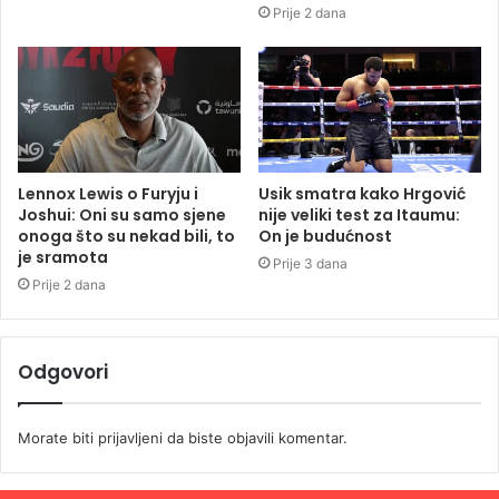
Prije 2 dana
Lennox Lewis o Furyju i
Usik smatra kako Hrgović
Joshui: Oni su samo sjene
nije veliki test za Itaumu:
onoga što su nekad bili, to
On je budućnost
je sramota
Prije 3 dana
Prije 2 dana
Odgovori
Morate biti
prijavljeni
da biste objavili komentar.