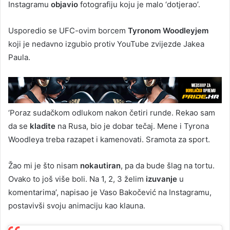
Instagramu
objavio
fotografiju koju je malo ‘dotjerao’.
Usporedio se UFC-ovim borcem
Tyronom Woodleyjem
koji je nedavno izgubio protiv YouTube zvijezde Jakea
Paula.
‘Poraz sudačkom odlukom nakon četiri runde. Rekao sam
da se
kladite
na Rusa, bio je dobar tečaj. Mene i Tyrona
Woodleya treba razapet i kamenovati. Sramota za sport.
Žao mi je što nisam
nokautiran
, pa da bude šlag na tortu.
Ovako to još više boli. Na 1, 2, 3 želim
izuvanje
u
komentarima’, napisao je Vaso Bakočević na Instagramu,
postavivši svoju animaciju kao klauna.