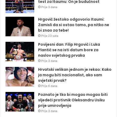
test za Itaumu: On je budućnost
Prije 3 dana
Hrgović žestoko odgovorio Itaumi:
Zamisli da si ostao tamo, pa nitko ne
bi znao za tebe!
Prije 23 sata
Povijesni dan: Filip Hrgović i Luka
Plantić se na isti datum bore za
naslov svjetskog prvaka
Prije 3 dana
Hrvatski velikan jednom je rekao: Kako
ja mogu biti nacionalist, ako sam
svjetski prvak?
Prije 6 dana
Poznato je tko bi mogao mogao biti
sljedeći protivnik Oleksandru Usiku
prije umirovljenja
Prije 3 dana