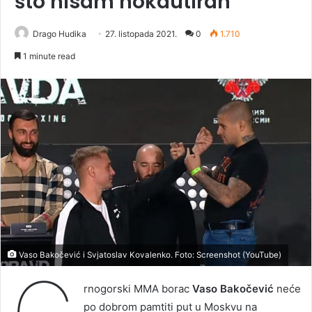
što nisam nokautiran
Drago Hudika
27. listopada 2021.
0
1.710
1 minute read
Vaso Bakočević i Svjatoslav Kovalenko. Foto: Screenshot (YouTube)
rnogorski MMA borac
Vaso Bakočević
neće
po dobrom pamtiti put u Moskvu na