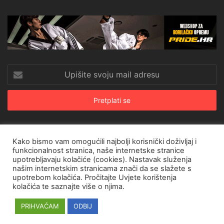
Upišite
svoju
mail
adresu
Kako bismo vam omogućili najbolji korisnički doživljaj i
© Copyright 2026, All Rights Reserved |
CroRing Magazin
funkcionalnost stranica, naše internetske stranice
upotrebljavaju kolačiće (cookies). Nastavak služenja
Naslovnica
Arhiva
Pravila o privatnosti
Impressum
SHOP
našim internetskim stranicama znači da se slažete s
upotrebom kolačića. Pročitajte
Uvjete korištenja
Facebook
Twitter
YouTube
Instagram
kolačića
te saznajte više o njima.
PRIHVAĆAM
ODBIJ