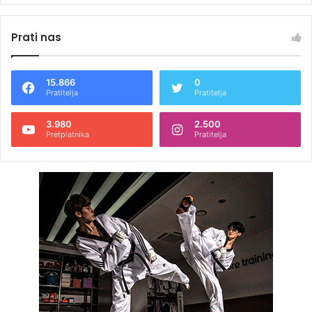
Prati nas
15.866
0
Pratitelja
Pratitelja
3.980
2.500
Pretplatnika
Pratitelja