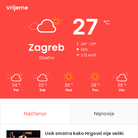
Vrijeme
27
℃
Zagreb
34º - 25º
56%
2.12 km/h
Oblačno
34
32
36
38
38
℃
℃
℃
℃
℃
Pet
Sub
Ned
Pon
Uto
Najčitanije
Najnovije
Usik smatra kako Hrgović nije veliki