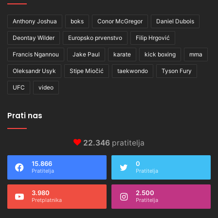
Anthony Joshua
boks
Conor McGregor
Daniel Dubois
Deontay Wilder
Europsko prvenstvo
Filip Hrgović
Francis Ngannou
Jake Paul
karate
kick boxing
mma
Oleksandr Usyk
Stipe Miočić
taekwondo
Tyson Fury
UFC
video
Prati nas
22.346
pratitelja
15.866
0
Pratitelja
Pratitelja
3.980
2.500
Pretplatnika
Pratitelja