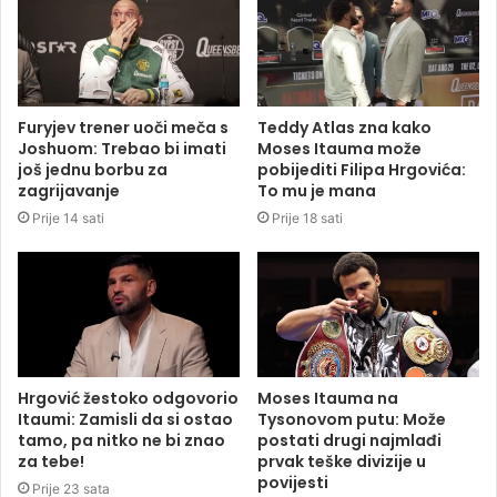
Furyjev trener uoči meča s
Teddy Atlas zna kako
Joshuom: Trebao bi imati
Moses Itauma može
još jednu borbu za
pobijediti Filipa Hrgovića:
zagrijavanje
To mu je mana
Prije 14 sati
Prije 18 sati
Hrgović žestoko odgovorio
Moses Itauma na
Itaumi: Zamisli da si ostao
Tysonovom putu: Može
tamo, pa nitko ne bi znao
postati drugi najmlađi
za tebe!
prvak teške divizije u
povijesti
Prije 23 sata