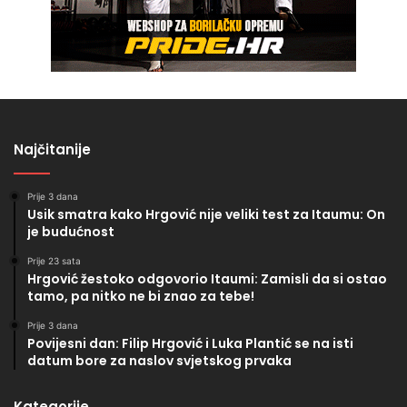
Najčitanije
Prije 3 dana
Usik smatra kako Hrgović nije veliki test za Itaumu: On
je budućnost
Prije 23 sata
Hrgović žestoko odgovorio Itaumi: Zamisli da si ostao
tamo, pa nitko ne bi znao za tebe!
Prije 3 dana
Povijesni dan: Filip Hrgović i Luka Plantić se na isti
datum bore za naslov svjetskog prvaka
Kategorije