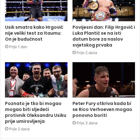
Usik smatra kako Hrgović
Povijesni dan: Filip Hrgović i
nije veliki test za Itaumu:
Luka Plantić se na isti
On je budućnost
datum bore za naslov
svjetskog prvaka
Prije 1 dan
Prije 2 dana
Poznato je tko bi mogao
Peter Fury otkriva kada bi
mogao biti sljedeći
se Rico Verhoeven mogao
protivnik Oleksandru Usiku
ponovno boriti
prije umirovljenja
Prije 3 dana
Prije 2 dana