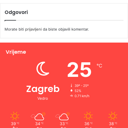
Odgovori
Morate biti
prijavljeni
da biste objavili komentar.
Vrijeme
25
℃
Zagreb
39º - 25º
52%
0.71 km/h
Vedro
39
34
33
36
38
℃
℃
℃
℃
℃