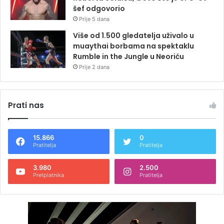
šef odgovorio
Prije 5 dana
Više od 1.500 gledatelja uživalo u
muaythai borbama na spektaklu
Rumble in the Jungle u Neoriću
Prije 2 dana
Prati nas
15.866
0
Pratitelja
Pratitelja
3.980
2.500
Pretplatnika
Pratitelja