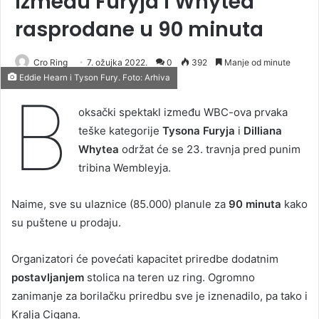
između Furyja i Whytea
rasprodane u 90 minuta
Cro Ring
7. ožujka 2022.
0
392
Manje od minute
Eddie Hearn i Tyson Fury. Foto: Arhiva
B
oksački spektakl između WBC-ova prvaka
teške kategorije
Tysona Furyja
i
Dilliana
Whytea
održat će se 23. travnja pred punim
tribina Wembleyja.
Naime, sve su ulaznice (85.000) planule za
90 minuta
kako
su puštene u prodaju.
Organizatori će povećati kapacitet priredbe dodatnim
postavljanjem
stolica na teren uz ring. Ogromno
zanimanje za borilačku priredbu sve je iznenadilo, pa tako i
Kralja Cigana.