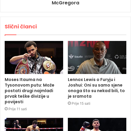
McGregora
Slični članci
Moses Itauma na
Lennox Lewis o Furyju i
Tysonovom putu: Može
Joshui: Oni su samo sjene
postati drugi najmlađi
onoga što su nekad bili, to
prvak teške divizije u
je sramota
povijesti
Prije 15 sati
Prije 11 sati