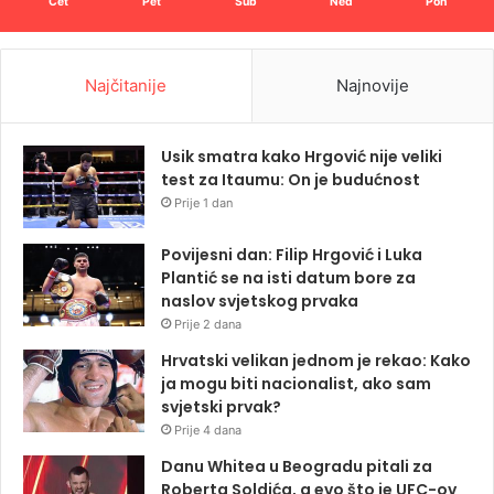
Čet
Pet
Sub
Ned
Pon
Najčitanije
Najnovije
Usik smatra kako Hrgović nije veliki
test za Itaumu: On je budućnost
Prije 1 dan
Povijesni dan: Filip Hrgović i Luka
Plantić se na isti datum bore za
naslov svjetskog prvaka
Prije 2 dana
Hrvatski velikan jednom je rekao: Kako
ja mogu biti nacionalist, ako sam
svjetski prvak?
Prije 4 dana
Danu Whitea u Beogradu pitali za
Roberta Soldića, a evo što je UFC-ov