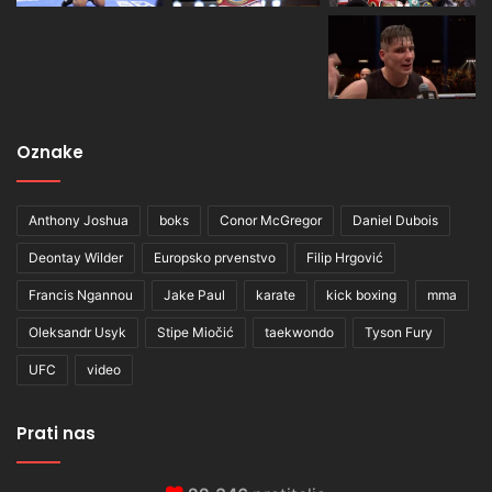
Oznake
Anthony Joshua
boks
Conor McGregor
Daniel Dubois
Deontay Wilder
Europsko prvenstvo
Filip Hrgović
Francis Ngannou
Jake Paul
karate
kick boxing
mma
Oleksandr Usyk
Stipe Miočić
taekwondo
Tyson Fury
UFC
video
Prati nas