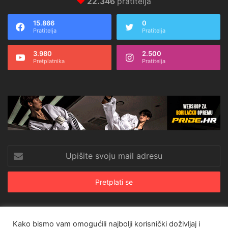
22.346
pratitelja
15.866
0
Pratitelja
Pratitelja
3.980
2.500
Pretplatnika
Pratitelja
Upišite
svoju
mail
adresu
Kako bismo vam omogućili najbolji korisnički doživljaj i