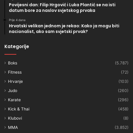
Povijesni dan: Filip Hrgović i Luka Plantić se na isti
datum bore za naslov svjetskog prvaka
Prije 4 dana
Hrvatski velikan jednom je rekao: Kako ja mogu biti
nacionalist, ako sam svjetski prvak?
Kategorije
Boks
(5.787)
Fitness
(72)
Hrvanje
(103)
Judo
(260)
Karate
(296)
Kick & Thai
(458)
Klubovi
(8)
MMA
(3.852)