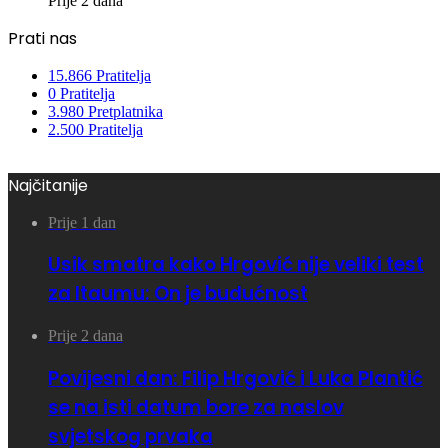
Prije 2 dana
Prati nas
15.866
Pratitelja
0
Pratitelja
3.980
Pretplatnika
2.500
Pratitelja
Najčitanije
Prije 1 dan
Usik smatra kako Hrgović nije veliki test
za Itaumu: On je budućnost
Prije 2 dana
Povijesni dan: Filip Hrgović i Luka Plantić
se na isti datum bore za naslov
svjetskog prvaka