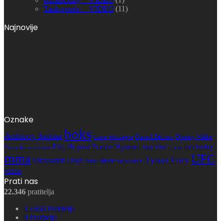
Taekwondo – VIDEO
(11)
Najnovije
Oznake
boks
Anthony Joshua
Daniel Dubois
Deontay Wilder
Conor McGregor
Filip Hrgović
Francis Ngannou
Jake Paul
kick boxing
karate
Europsko prvenstvo
mma
UFC
Tyson Fury
Oleksandr Usyk
Stipe Miočić
taekwondo
video
Prati nas
22.346
pratitelja
15.866
Pratitelja
0
Pratitelja