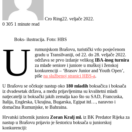
Cro Ring
22. veljače 2022.
0
305
1 minute read
Boks- ilustracija. Foto: HBS
U
rumunjskom Brašovu, turistički vrlo posjećenom
gradu u Transilvaniji, od 22. do 28. veljače 2022.
održava se prvo izdanje velikog
IBA-inog turnira
za mlađe seniore i juniore u muškoj i ženskoj
konkurenciji – ‘Brasov Junior and Youth Open’,
piše
na službenoj stranici HBS-a
.
U Brašovu se očekuje nastup oko
180 mladih
boksačica i boksača
iz dvadesetak država, a među prijavljenima su kvalitetni mladi
natjecatelji iz boksački jakih zemalja kao što su SAD, Francuska,
Italija, Engleska, Ukrajina, Bugarska, Egipat itd…, naravno i
domaćina Rumunjske, te Bahraina.
Hrvatski izbornik juniora
Zoran Kralj ml.
iz BK Predator Rijeka za
nastup u Brašovu prijavio je šestoricu boksača u juniorskoj
konkurenciji: