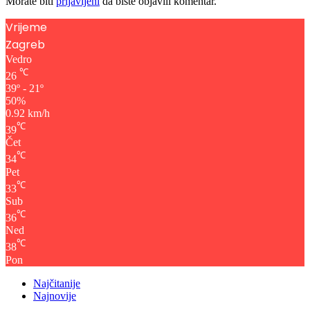
Morate biti
prijavljeni
da biste objavili komentar.
Vrijeme
Zagreb
Vedro
℃
26
39º - 21º
50%
0.92 km/h
℃
39
Čet
℃
34
Pet
℃
33
Sub
℃
36
Ned
℃
38
Pon
Najčitanije
Najnovije