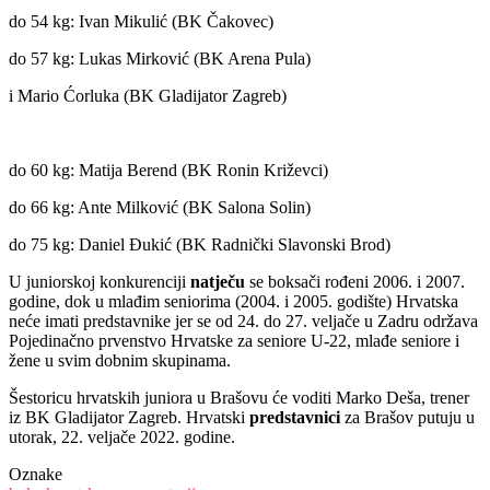
do 54 kg: Ivan Mikulić (BK Čakovec)
do 57 kg: Lukas Mirković (BK Arena Pula)
i Mario Ćorluka (BK Gladijator Zagreb)
do 60 kg: Matija Berend (BK Ronin Križevci)
do 66 kg: Ante Milković (BK Salona Solin)
do 75 kg: Daniel Đukić (BK Radnički Slavonski Brod)
U juniorskoj konkurenciji
natječu
se boksači rođeni 2006. i 2007.
godine, dok u mlađim seniorima (2004. i 2005. godište) Hrvatska
neće imati predstavnike jer se od 24. do 27. veljače u Zadru održava
Pojedinačno prvenstvo Hrvatske za seniore U-22, mlađe seniore i
žene u svim dobnim skupinama.
Šestoricu hrvatskih juniora u Brašovu će voditi Marko Deša, trener
iz BK Gladijator Zagreb. Hrvatski
predstavnici
za Brašov putuju u
utorak, 22. veljače 2022. godine.
Oznake