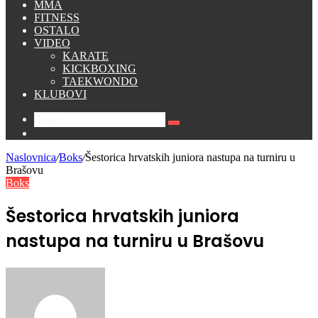
MMA
FITNESS
OSTALO
VIDEO
KARATE
KICKBOXING
TAEKWONDO
KLUBOVI
Traži
Switch
skin
Naslovnica
/
Boks
/
Šestorica hrvatskih juniora nastupa na turniru u
Brašovu
Boks
Šestorica hrvatskih juniora
nastupa na turniru u Brašovu