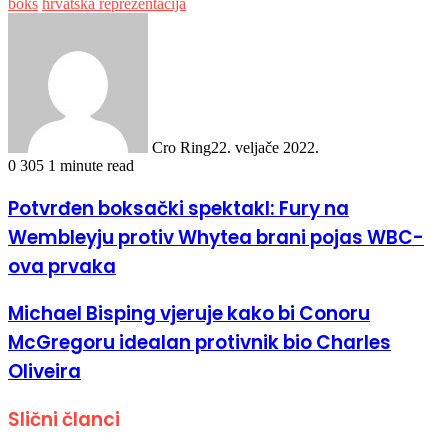
boks
hrvatska reprezentacija
Cro Ring
22. veljače 2022.
0
305
1 minute read
Potvrđen boksački spektakl: Fury na
Wembleyju protiv Whytea brani pojas WBC-
ova prvaka
Michael Bisping vjeruje kako bi Conoru
McGregoru idealan protivnik bio Charles
Oliveira
Slični članci