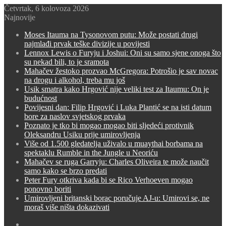
Četvrtak, 6 kolovoza 2026
Najnovije
Moses Itauma na Tysonovom putu: Može postati drugi
najmlađi prvak teške divizije u povijesti
Lennox Lewis o Furyju i Joshui: Oni su samo sjene onoga što
su nekad bili, to je sramota
Mahačev žestoko prozvao McGregora: Potrošio je sav novac
na drogu i alkohol, treba mu još
Usik smatra kako Hrgović nije veliki test za Itaumu: On je
budućnost
Povijesni dan: Filip Hrgović i Luka Plantić se na isti datum
bore za naslov svjetskog prvaka
Poznato je tko bi mogao mogao biti sljedeći protivnik
Oleksandru Usiku prije umirovljenja
Više od 1.500 gledatelja uživalo u muaythai borbama na
spektaklu Rumble in the Jungle u Neoriću
Mahačev se ruga Garryju: Charles Oliveira te može naučit
samo kako se brzo predati
Peter Fury otkriva kada bi se Rico Verhoeven mogao
ponovno boriti
Umirovljeni britanski borac poručuje AJ-u: Umirovi se, ne
moraš više ništa dokazivati
Switch