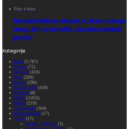
Prije 4 dana
Hrvatski velikan jednom je rekao: Kako ja
mogu biti nacionalist, ako sam svjetski
prvak?
Kategorije
Boks
(5.787)
Fitness
(72)
Hrvanje
(103)
Judo
(260)
Karate
(296)
Kick & Thai
(458)
Klubovi
(8)
MMA
(3.852)
Ostalo
(219)
Taekwondo
(304)
Uncategorized
(17)
Video
(17)
Karate – VIDEO
(5)
Kickboxing – VIDEO
(1)