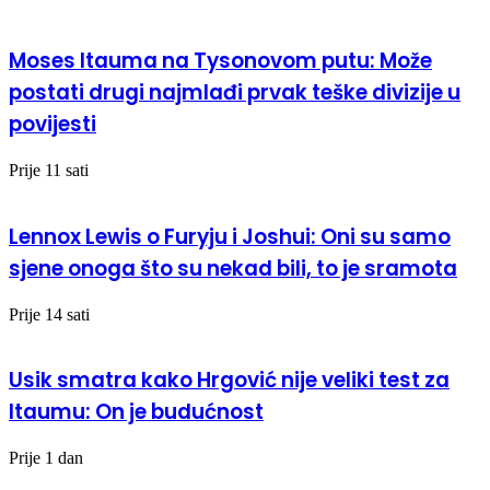
Moses Itauma na Tysonovom putu: Može
postati drugi najmlađi prvak teške divizije u
povijesti
Prije 11 sati
Lennox Lewis o Furyju i Joshui: Oni su samo
sjene onoga što su nekad bili, to je sramota
Prije 14 sati
Usik smatra kako Hrgović nije veliki test za
Itaumu: On je budućnost
Prije 1 dan