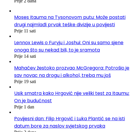
Prije 2 dana
Moses Itauma na Tysonovom putu: Može postati
drugi najmlađi prvak teške divizije u povijesti
Prije 11 sati
Lennox Lewis o Furyju i Joshui: Oni su samo sjene
onoga što su nekad bili, to je sramota
Prije 14 sati
Mahačev žestoko prozvao McGregora: Potrošio je
sav novac na drogu i alkohol, treba mu još
Prije 19 sati
Usik smatra kako Hrgović nije veliki test za Itaumu:
On je budućnost
Prije 1 dan
Povijesni dan: Filip Hrgović i Luka Plantić se na isti
datum bore za naslov svjetskog prvaka