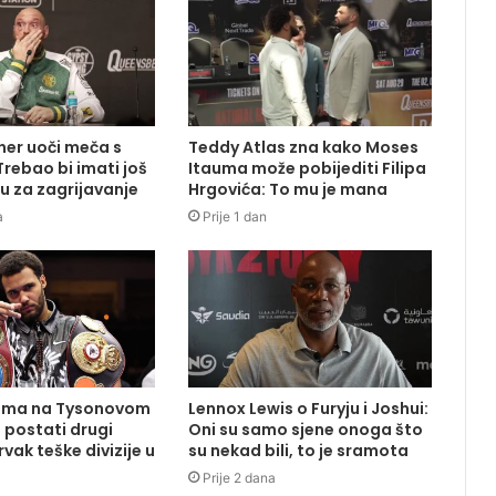
ener uoči meča s
Teddy Atlas zna kako Moses
rebao bi imati još
Itauma može pobijediti Filipa
u za zagrijavanje
Hrgovića: To mu je mana
a
Prije 1 dan
uma na Tysonovom
Lennox Lewis o Furyju i Joshui:
 postati drugi
Oni su samo sjene onoga što
vak teške divizije u
su nekad bili, to je sramota
Prije 2 dana