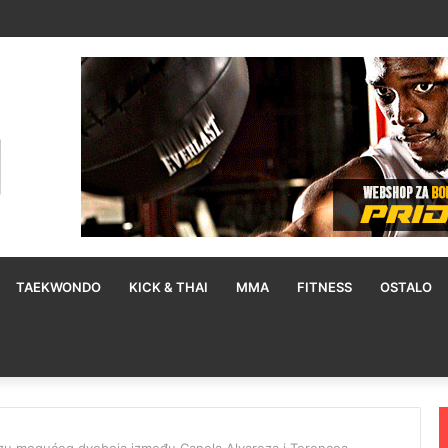
 želi treći pojas: Kada si postavim cilj, uvijek ga ostvarim
TAEKWONDO
KICK & THAI
MMA
FITNESS
OSTALO