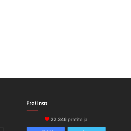
Prati nas
22.346
pratitelja