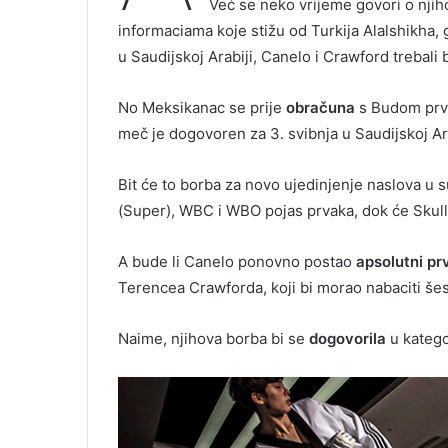
Već se neko vrijeme govori o n
informaciama koje stižu od Turkija Alalshikha
u Saudijskoj Arabiji, Canelo i Crawford trebali 
No Meksikanac se prije
obračuna
s Budom prvo
meč je dogovoren za 3. svibnja u Saudijskoj Ara
Bit će to borba za novo ujedinjenje naslova u 
(Super), WBC i WBO pojas prvaka, dok će Skull n
A bude li Canelo ponovno postao
apsolutni p
Terencea Crawforda, koji bi morao nabaciti šes
Naime, njihova borba bi se
dogovorila
u katego