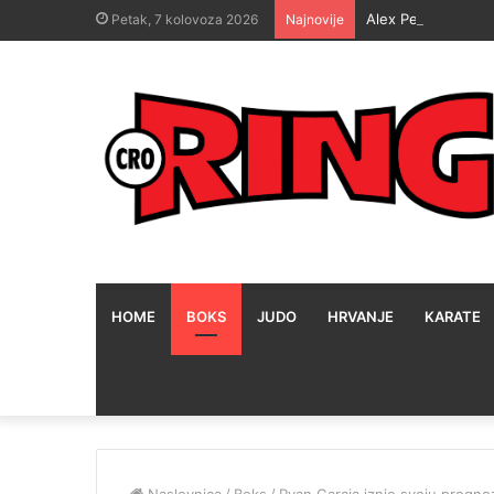
Alex Pereira i dalje
Petak, 7 kolovoza 2026
Najnovije
HOME
BOKS
JUDO
HRVANJE
KARATE