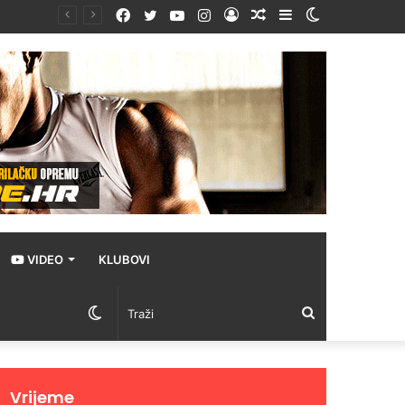
Facebook
Twitter
YouTube
Instagram
Prijava
Random
Sidebar
Switch
Article
skin
VIDEO
KLUBOVI
Switch
Traži
skin
Vrijeme