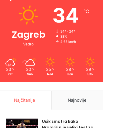
34
℃
Zagreb
34º - 24º
38%
4.65 km/h
Vedro
33
30
35
38
39
℃
℃
℃
℃
℃
Pet
Sub
Ned
Pon
Uto
Najčitanije
Najnovije
Usik smatra kako
Hrgović nije veliki test za