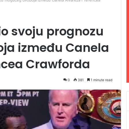
ozu mogućeg dvoboja između Canela Alvareza i Terencea
io svoju prognozu
ja između Canela
encea Crawforda
0
381
1 minute read