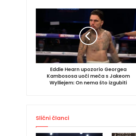
Eddie Hearn upozorio Georgea
Kambososa uoči meča s Jakeom
Wylliejem: On nema što izgubiti
Slični članci