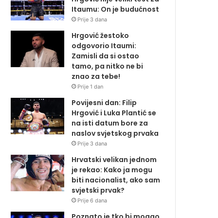
Itaumu: On je budućnost
Prije 3 dana
Hrgović žestoko
odgovorio Itaumi:
Zamisli da si ostao
tamo, pa nitko ne bi
znao za tebe!
Prije 1 dan
Povijesni dan: Filip
Hrgović i Luka Plantić se
na isti datum bore za
naslov svjetskog prvaka
Prije 3 dana
Hrvatski velikan jednom
je rekao: Kako ja mogu
biti nacionalist, ako sam
svjetski prvak?
Prije 6 dana
Poznato je tko bi mogao