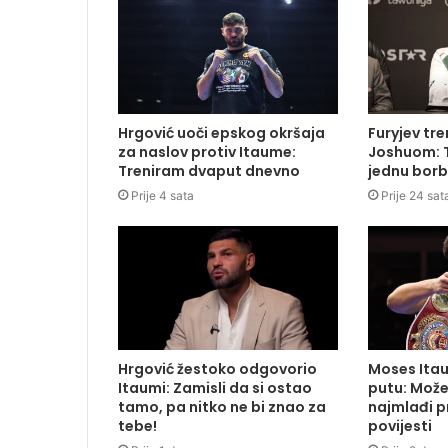
Hrgović uoči epskog okršaja
Furyjev tr
za naslov protiv Itaume:
Joshuom: T
Treniram dvaput dnevno
jednu borb
Prije 4 sata
Prije 24 sat
Hrgović žestoko odgovorio
Moses Ita
Itaumi: Zamisli da si ostao
putu: Može
tamo, pa nitko ne bi znao za
najmlađi pr
tebe!
povijesti