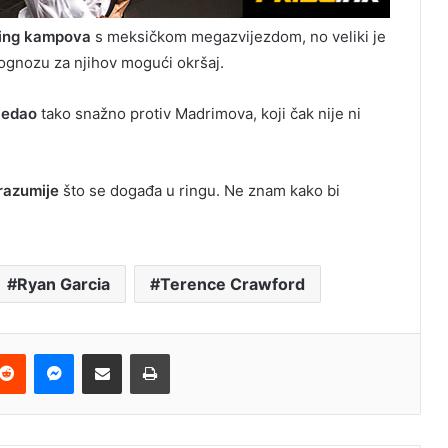
ning kampova
s ​​meksičkom megazvijezdom, no veliki je
rognozu za njihov mogući okršaj.
gledao
tako snažno protiv Madrimova, koji čak nije ni
razumije
što se događa u ringu. Ne znam kako bi
Ryan Garcia
Terence Crawford
terest
Reddit
Messenger
Podijeli e-mailom
Ispis