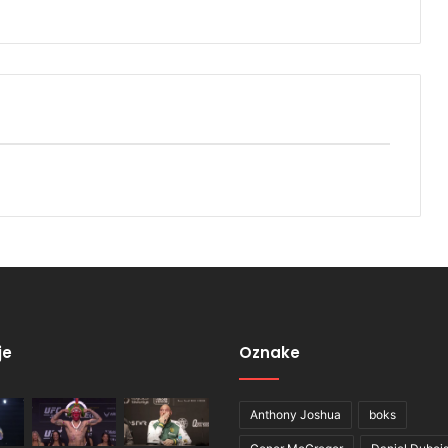
je
Oznake
Anthony Joshua
boks