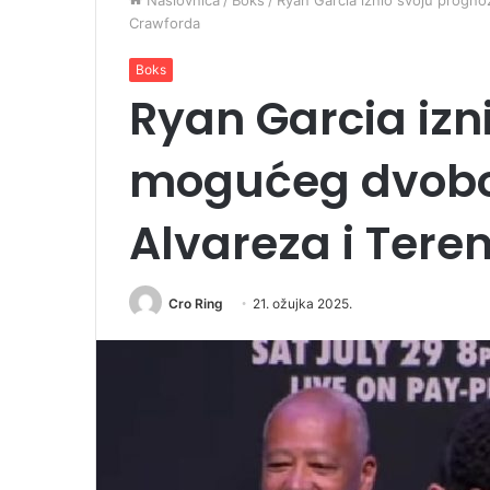
Naslovnica
/
Boks
/
Ryan Garcia iznio svoju progn
Crawforda
Boks
Ryan Garcia izn
mogućeg dvobo
Alvareza i Ter
Cro Ring
21. ožujka 2025.