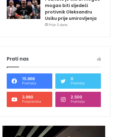
mogao biti sljedeći
protivnik Oleksandru
Usiku prije umirovljenja
Prije 3 dana
Prati nas
15.866
0
Pratitelja
Pratitelja
3.980
2.500
Pretplatnika
Pratitelja