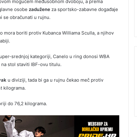
jihovom mogućem međusobnom dvoboju, a prema
, glavne osobe
zadužene
za sportsko-zabavne događaje
bi se obračunati u rujnu.
 mora boriti protiv Kubanca Williama Sculla, a njihov
biji.
super-srednjoj kategoriji, Canelo u ring donosi WBA
a stol staviti IBF-ovu titulu.
rvak
u diviziji, tada bi ga u rujnu čekao meč protiv
t kilograma.
riji do 76,2 kilograma.