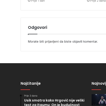
Prije 1 dan
Prije 2 dana
Odgovori
Morate biti
prijavljeni
da biste objavili komentar.
Najčitanije
Najnovi
Prije 3 dana
Usik smatra kako Hrgović nije veliki
test za Itaumu: On je budućnost