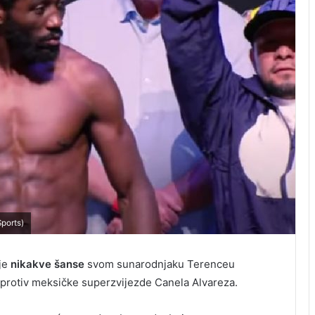
ports)
je
nikakve šanse
svom sunarodnjaku Terenceu
protiv meksičke superzvijezde Canela Alvareza.