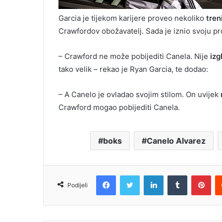
Garcia je tijekom karijere proveo nekoliko
tre
Crawfordov obožavatelj. Sada je iznio svoju p
– Crawford ne može pobijediti Canela. Nije
iz
tako velik – rekao je Ryan Garcia, te dodao:
– A Canelo je ovladao svojim stilom. On uvijek
Crawford mogao pobijediti Canela.
boks
Canelo Alvarez
Facebook
Twitter
LinkedIn
Tumblr
Pin
Podijeli