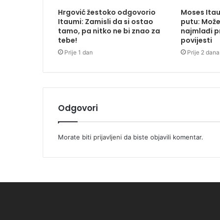
Hrgović žestoko odgovorio
Moses Ita
Itaumi: Zamisli da si ostao
putu: Može
tamo, pa nitko ne bi znao za
najmlađi pr
tebe!
povijesti
Prije 1 dan
Prije 2 dana
Odgovori
Morate biti
prijavljeni
da biste objavili komentar.