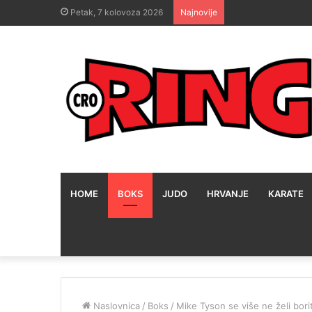
Petak, 7 kolovoza 2026
Najnovije
HOME
BOKS
JUDO
HRVANJE
KARATE
Naslovnica
/
Boks
/
Mike Tyson se više ne želi bori