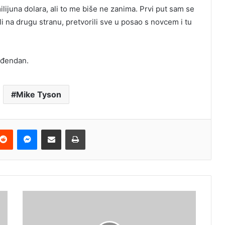
lijuna dolara, ali to me biše ne zanima. Prvi put sam se
li na drugu stranu, pretvorili sve u posao s novcem i tu
rođendan.
Mike Tyson
terest
Reddit
Messenger
Podijeli e-mailom
Ispis