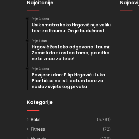
Najčitanije
Najnovi
Prije 3 dana
Usik smatra kako Hrgović nije veliki
test za Itaumu: On je budućnost
Prije 1 dan
Hrgović žestoko odgovorio Itaumi:
Zamisli da si ostao tamo, pa nitko
ne bi znao za tebe!
Prije 3 dana
Povijesni dan: Filip Hrgović i Luka
Plantić se na isti datum bore za
naslov svjetskog prvaka
Kategorije
Boks
(5.791)
Fitness
(72)
Hrvanje
(103)