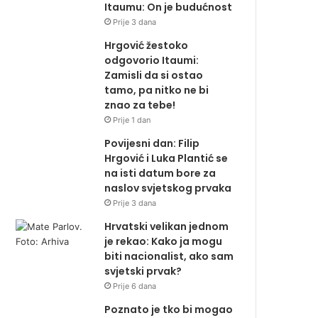
Itaumu: On je budućnost
Prije 3 dana
Hrgović žestoko
odgovorio Itaumi:
Zamisli da si ostao
tamo, pa nitko ne bi
znao za tebe!
Prije 1 dan
Povijesni dan: Filip
Hrgović i Luka Plantić se
na isti datum bore za
naslov svjetskog prvaka
Prije 3 dana
Hrvatski velikan jednom
je rekao: Kako ja mogu
biti nacionalist, ako sam
svjetski prvak?
Prije 6 dana
Poznato je tko bi mogao