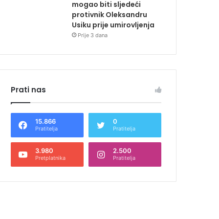
mogao biti sljedeći
protivnik Oleksandru
Usiku prije umirovljenja
Prije 3 dana
Prati nas
15.866
0
Pratitelja
Pratitelja
3.980
2.500
Pretplatnika
Pratitelja