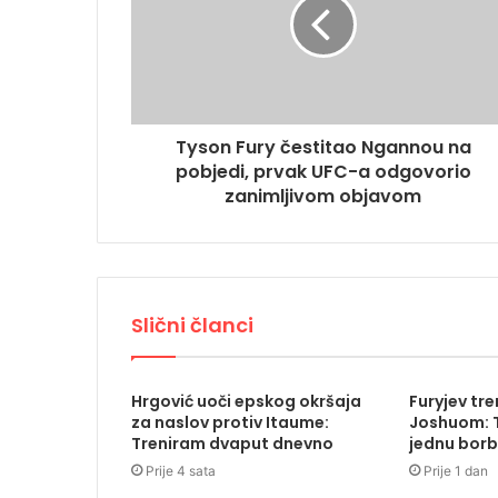
Tyson Fury čestitao Ngannou na
pobjedi, prvak UFC-a odgovorio
zanimljivom objavom
Slični članci
Hrgović uoči epskog okršaja
Furyjev tr
za naslov protiv Itaume:
Joshuom: T
Treniram dvaput dnevno
jednu borb
Prije 4 sata
Prije 1 dan