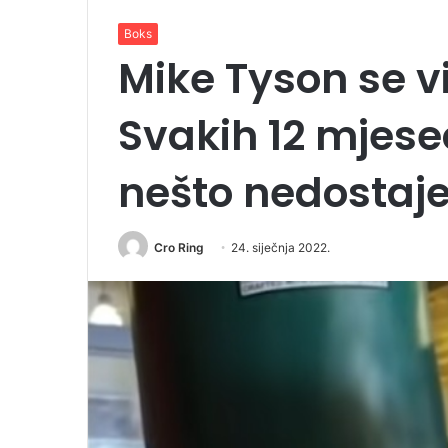
Boks
Mike Tyson se viš
Svakih 12 mjese
nešto nedostaj
Cro Ring
24. siječnja 2022.