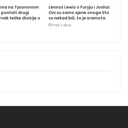
uma na Tysonovom
Lennox Lewis o Furyju i Joshui:
 postati drugi
Oni su samo sjene onoga što
vak teške divizije u
su nekad bili, to je sramota
Prije 2 dana