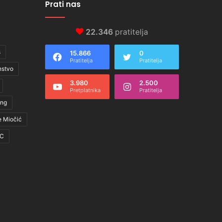
Prati nas
22.346
pratitelja
s
15.866
0
Pratitelja
Pratitelja
nstvo
3.980
2.500
Pretplatnika
Pratitelja
ing
e Miočić
C