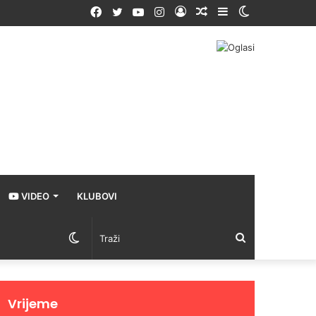
Facebook
Twitter
YouTube
Instagram
Prijava
Random
Sidebar
Switch
Article
skin
VIDEO
KLUBOVI
Switch
Traži
skin
Vrijeme