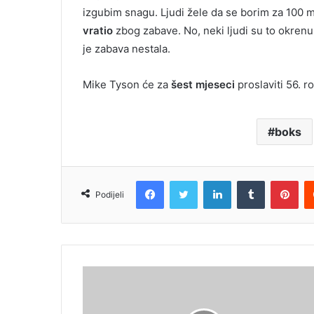
izgubim snagu. Ljudi žele da se borim za 100 mi
vratio
zbog zabave. No, neki ljudi su to okrenu
je zabava nestala.
Mike Tyson će za
šest mjeseci
proslaviti 56. 
boks
Facebook
Twitter
LinkedIn
Tumblr
Pin
Podijeli