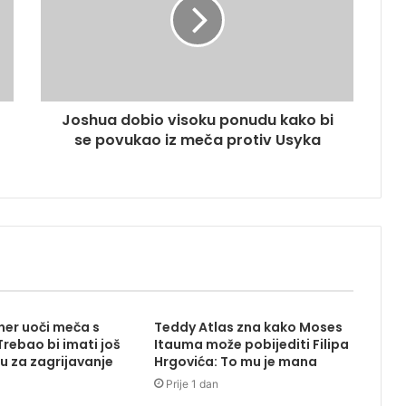
Joshua dobio visoku ponudu kako bi
se povukao iz meča protiv Usyka
ener uoči meča s
Teddy Atlas zna kako Moses
rebao bi imati još
Itauma može pobijediti Filipa
u za zagrijavanje
Hrgovića: To mu je mana
Prije 1 dan