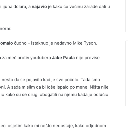
ilijuna dolara, a
najavio
je kako će većinu zarade dati u
norar.
pomalo
čudno – istaknuo je nedavno Mike Tyson.
, a za meč protiv youtubera
Jake Paula
nije previše
o nešto da se pojavilo kad je sve počelo. Tada smo
tivni. A sada mislim da bi loše ispalo po mene. Ništa nije
io kako su se drugi obogatili na njemu kada je odlučio
eseci osjetim kako mi nešto nedostaje, kako odjednom