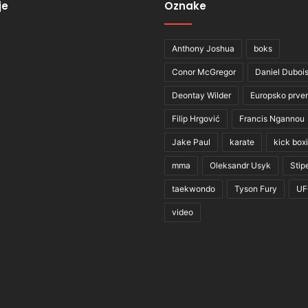
je
Oznake
Anthony Joshua
boks
Conor McGregor
Daniel Duboi
Deontay Wilder
Europsko prve
Filip Hrgović
Francis Ngannou
Jake Paul
karate
kick box
mma
Oleksandr Usyk
Stip
taekwondo
Tyson Fury
UF
video