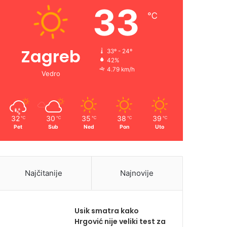
33
℃
Zagreb
33º - 24º
42%
4.79 km/h
Vedro
32
30
35
38
39
℃
℃
℃
℃
℃
Pet
Sub
Ned
Pon
Uto
Najčitanije
Najnovije
Usik smatra kako
Hrgović nije veliki test za