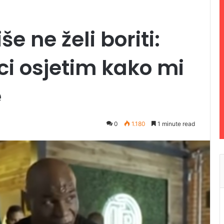
e ne želi boriti:
ci osjetim kako mi
e
0
1.180
1 minute read