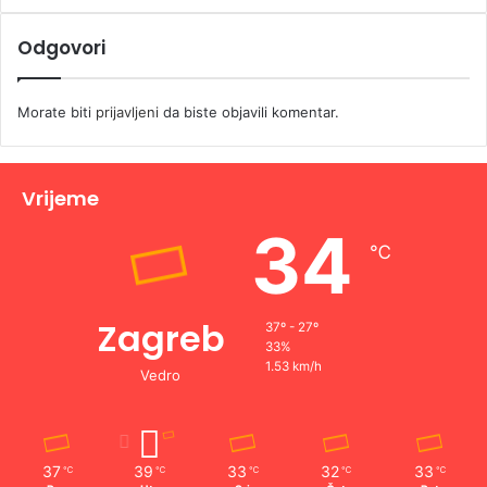
Odgovori
Morate biti
prijavljeni
da biste objavili komentar.
Vrijeme
34
℃
Zagreb
37º - 27º
33%
1.53 km/h
Vedro
37
39
33
32
33
℃
℃
℃
℃
℃