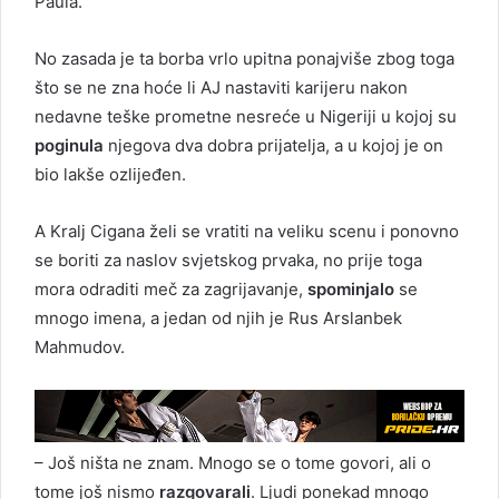
Paula.
No zasada je ta borba vrlo upitna ponajviše zbog toga
što se ne zna hoće li AJ nastaviti karijeru nakon
nedavne teške prometne nesreće u Nigeriji u kojoj su
poginula
njegova dva dobra prijatelja, a u kojoj je on
bio lakše ozlijeđen.
A Kralj Cigana želi se vratiti na veliku scenu i ponovno
se boriti za naslov svjetskog prvaka, no prije toga
mora odraditi meč za zagrijavanje,
spominjalo
se
mnogo imena, a jedan od njih je Rus Arslanbek
Mahmudov.
– Još ništa ne znam. Mnogo se o tome govori, ali o
tome još nismo
razgovarali
. Ljudi ponekad mnogo