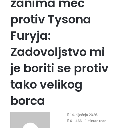
zanima meč
protiv Tysona
Furyja:
Zadovoljstvo mi
je boriti se protiv
tako velikog
borca
14. siječnja 2026.
0
466
1 minute read