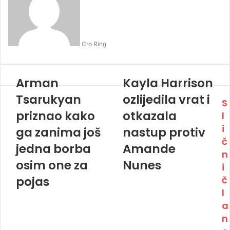
Cro Ring
Arman
Kayla Harrison
Tsarukyan
ozlijedila vrat i
S
priznao kako
otkazala
l
i
ga zanima još
nastup protiv
č
jedna borba
Amande
n
osim one za
Nunes
i
pojas
č
l
a
n