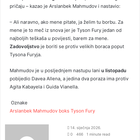
pričaju – kazao je Arslanbek Mahmudov i nastavio:
– Ali naravno, ako mene pitate, ja želim tu borbu. Za
mene je to meč iz snova jer je Tyson Fury jedan od
najboljih teškaša u povijesti, barem za mene.
Zadovoljstvo
je boriti se protiv velikih boraca poput
Tysona Furyja.
Mahmudov je u posljednjem nastupu lani
u listopadu
pobijedio Davea Allena, a jedina dva poraza ima protiv
Agita Kabayela i Guida Vianella.
Oznake
Arslanbek Mahmudov
boks
Tyson Fury
14. siječnja 2026.
0
466
1 minute read