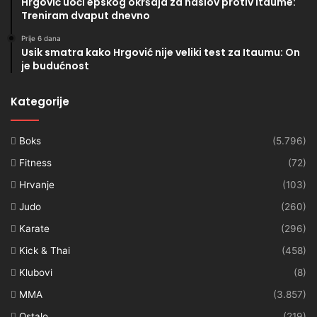
Hrgović uoči epskog okršaja za naslov protiv Itaume:
Treniram dvaput dnevno
Prije 6 dana
Usik smatra kako Hrgović nije veliki test za Itaumu: On
je budućnost
Kategorije
Boks
(5.796)
Fitness
(72)
Hrvanje
(103)
Judo
(260)
Karate
(296)
Kick & Thai
(458)
Klubovi
(8)
MMA
(3.857)
Ostalo
(219)