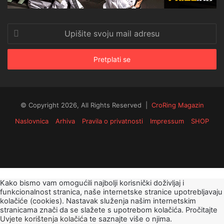
Upišite
svoju
mail
adresu
© Copyright 2026, All Rights Reserved |
CroRing Magazin
Naslovnica
Arhiva
Pravila o privatnosti
Impressum
SHOP
Facebook
Twitter
YouTube
Instagram
Facebook
Twitter
Messenger
Messenger
WhatsApp
Telegram
Viber
Kako bismo vam omogućili najbolji korisnički doživljaj i
funkcionalnost stranica, naše internetske stranice upotrebljavaju
kolačiće (cookies). Nastavak služenja našim internetskim
stranicama znači da se slažete s upotrebom kolačića. Pročitajte
Uvjete korištenja kolačića
te saznajte više o njima.