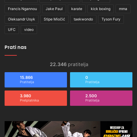
Francis Ngannou
Jake Paul
karate
kick boxing
mma
Oleksandr Usyk
Stipe Miočić
taekwondo
Tyson Fury
UFC
video
Prati nas
22.346
pratitelja
15.866
0
Pratitelja
Pratitelja
3.980
2.500
Pretplatnika
Pratitelja