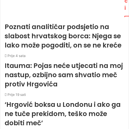
c
i
Poznati analitičar podsjetio na
slabost hrvatskog borca: Njega se
lako može pogoditi, on se ne kreće
Prije 4 sata
Itauma: Pojas neće utjecati na moj
nastup, ozbijno sam shvatio meč
protiv Hrgovića
Prije 19 sati
‘Hrgović boksa u Londonu i ako ga
ne tuče prekidom, teško može
dobiti meč’