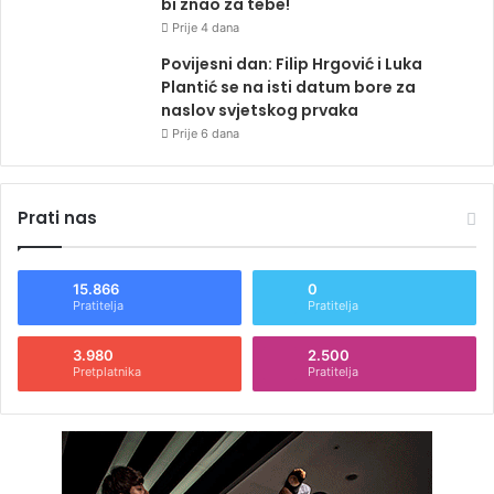
bi znao za tebe!
Prije 4 dana
Povijesni dan: Filip Hrgović i Luka
Plantić se na isti datum bore za
naslov svjetskog prvaka
Prije 6 dana
Prati nas
15.866
0
Pratitelja
Pratitelja
3.980
2.500
Pretplatnika
Pratitelja