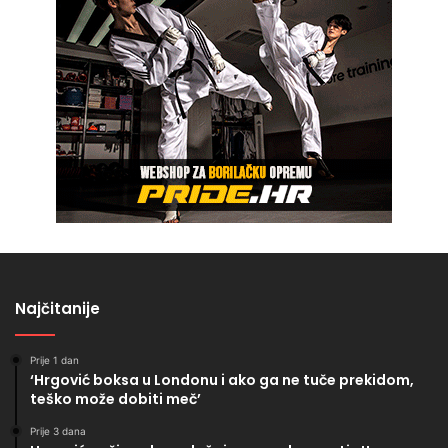
Najčitanije
Prije 1 dan
‘Hrgović boksa u Londonu i ako ga ne tuče prekidom,
teško može dobiti meč’
Prije 3 dana