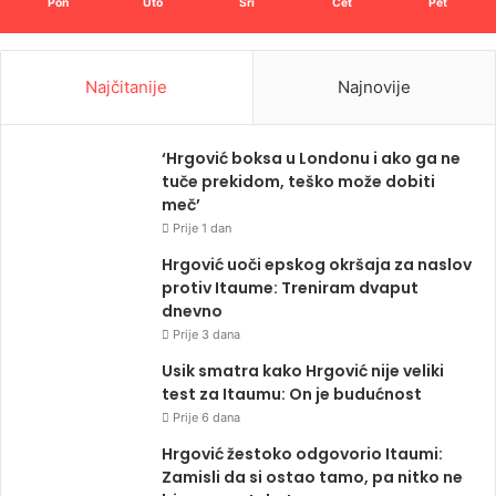
Pon
Uto
Sri
Čet
Pet
Najčitanije
Najnovije
‘Hrgović boksa u Londonu i ako ga ne
tuče prekidom, teško može dobiti
meč’
Prije 1 dan
Hrgović uoči epskog okršaja za naslov
protiv Itaume: Treniram dvaput
dnevno
Prije 3 dana
Usik smatra kako Hrgović nije veliki
test za Itaumu: On je budućnost
Prije 6 dana
Hrgović žestoko odgovorio Itaumi:
Zamisli da si ostao tamo, pa nitko ne