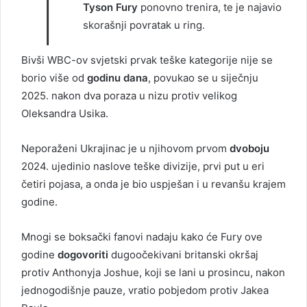
T
Tyson Fury
ponovno trenira, te je najavio
skorašnji povratak u ring.
Bivši WBC-ov svjetski prvak teške kategorije nije se
borio više od
godinu dana
, povukao se u siječnju
2025. nakon dva poraza u nizu protiv velikog
Oleksandra Usika.
Neporaženi Ukrajinac je u njihovom prvom
dvoboju
2024. ujedinio naslove teške divizije, prvi put u eri
četiri pojasa, a onda je bio uspješan i u revanšu krajem
godine.
Mnogi se boksački fanovi nadaju kako će Fury ove
godine
dogovoriti
dugoočekivani britanski okršaj
protiv Anthonyja Joshue, koji se lani u prosincu, nakon
jednogodišnje pauze, vratio pobjedom protiv Jakea