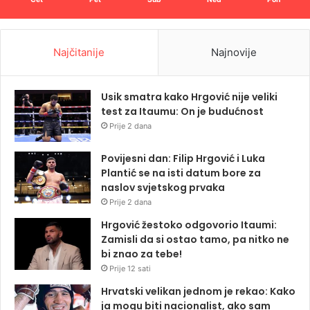
Najčitanije
Najnovije
Usik smatra kako Hrgović nije veliki
test za Itaumu: On je budućnost
Prije 2 dana
Povijesni dan: Filip Hrgović i Luka
Plantić se na isti datum bore za
naslov svjetskog prvaka
Prije 2 dana
Hrgović žestoko odgovorio Itaumi:
Zamisli da si ostao tamo, pa nitko ne
bi znao za tebe!
Prije 12 sati
Hrvatski velikan jednom je rekao: Kako
ja mogu biti nacionalist, ako sam