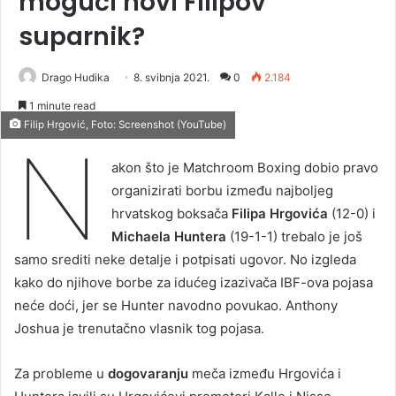
mogući novi Filipov
suparnik?
Drago Hudika
8. svibnja 2021.
0
2.184
1 minute read
Filip Hrgović, Foto: Screenshot (YouTube)
N
akon što je Matchroom Boxing dobio pravo
organizirati borbu između najboljeg
hrvatskog boksača
Filipa Hrgovića
(12-0) i
Michaela Huntera
(19-1-1) trebalo je još
samo srediti neke detalje i potpisati ugovor. No izgleda
kako do njihove borbe za idućeg izazivača IBF-ova pojasa
neće doći, jer se Hunter navodno povukao. Anthony
Joshua je trenutačno vlasnik tog pojasa.
Za probleme u
dogovaranju
meča između Hrgovića i