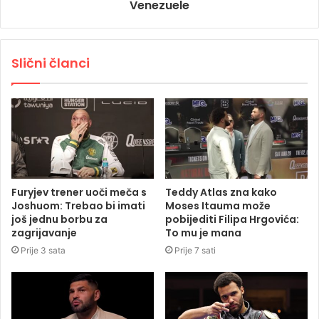
Venezuele
Slični članci
Furyjev trener uoči meča s
Teddy Atlas zna kako
Joshuom: Trebao bi imati
Moses Itauma može
još jednu borbu za
pobijediti Filipa Hrgovića:
zagrijavanje
To mu je mana
Prije 3 sata
Prije 7 sati