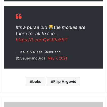
It’s a purse bid
the monies are
there for all to see….
https://t.co/rQVstPu89T
— Kalle & Nisse Sauerland
(@SauerlandBros)
May 7, 2021
boks
Filip Hrgović