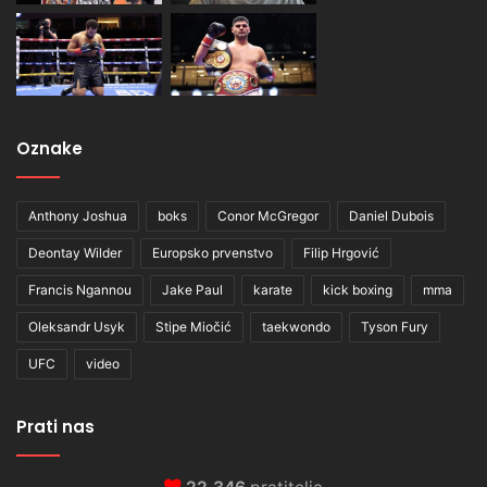
Oznake
Anthony Joshua
boks
Conor McGregor
Daniel Dubois
Deontay Wilder
Europsko prvenstvo
Filip Hrgović
Francis Ngannou
Jake Paul
karate
kick boxing
mma
Oleksandr Usyk
Stipe Miočić
taekwondo
Tyson Fury
UFC
video
Prati nas