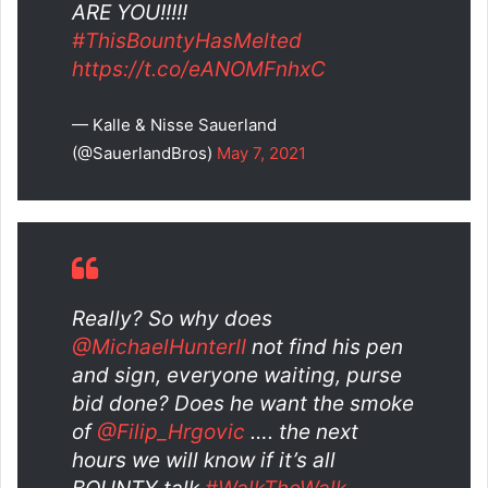
ARE YOU!!!!!
#ThisBountyHasMelted
https://t.co/eANOMFnhxC
— Kalle & Nisse Sauerland
(@SauerlandBros)
May 7, 2021
Really? So why does
@MichaelHunterII
not find his pen
and sign, everyone waiting, purse
bid done? Does he want the smoke
of
@Filip_Hrgovic
…. the next
hours we will know if it’s all