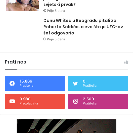
svjetski prvak?
Prije 5 dana
Danu Whitea u Beogradu pitali za
Roberta Soldića, a evo što je UFC-ov
šef odgovorio
Prije 5 dana
Prati nas
15.866
0
Pratitelja
Pratitelja
3.980
2.500
Pretplatnika
Pratitelja