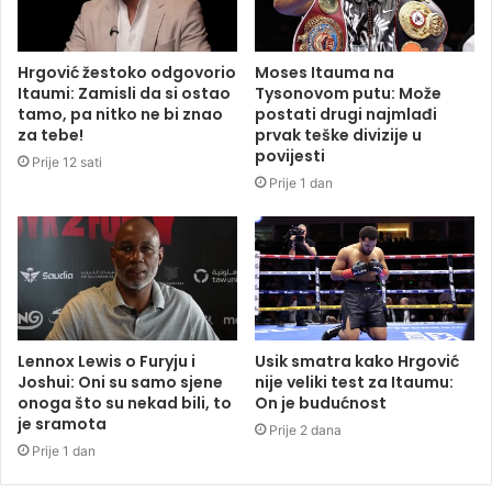
Hrgović žestoko odgovorio
Moses Itauma na
Itaumi: Zamisli da si ostao
Tysonovom putu: Može
tamo, pa nitko ne bi znao
postati drugi najmlađi
za tebe!
prvak teške divizije u
povijesti
Prije 12 sati
Prije 1 dan
Lennox Lewis o Furyju i
Usik smatra kako Hrgović
Joshui: Oni su samo sjene
nije veliki test za Itaumu:
onoga što su nekad bili, to
On je budućnost
je sramota
Prije 2 dana
Prije 1 dan