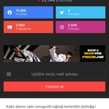
22.346
pratitelja
15.866
0
Pratitelja
Pratitelja
3.980
2.500
Pretplatnika
Pratitelja
Upišite
svoju
mail
adresu
Kako bismo vam omogućili najbolji korisnički doživljaj i
© Copyright 2026, All Rights Reserved |
CroRing Magazin