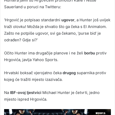
Huntera javili su Hrgovićevi promotori Kalle i Nisse
Sauerland u poruci na Twitteru:
‘Hrgović je potpisao standardni
ugovor
, a Hunter još uvijek
traži olovku! Možda je shvatio što ga čeka s El Animalom.
Zašto ne potpiše ugovor, svi ga čekamo, ‘purse bid’ je
odrađen? Gdje si?’
Očito Hunter ima drugačije planove i ne želi
borbu
protiv
Hrgovića, javlja Yahoo Sports.
Hrvatski boksač vjerojatno čeka
drugog
suparnika protiv
kojeg će tražiti mjesto izazivača.
Na
IBF-ovoj ljestvici
Michael Hunter je četvrti, jedno
mjesto ispred Hrgovića.