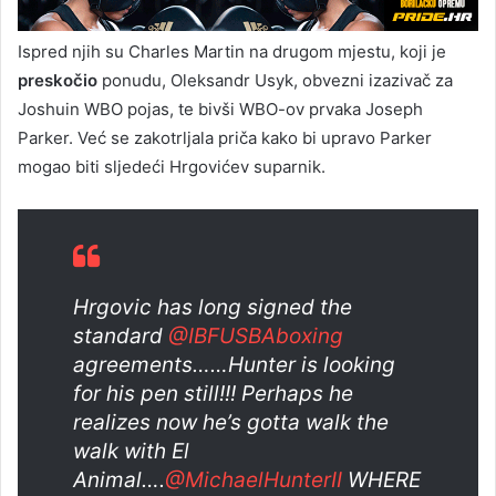
Ispred njih su Charles Martin na drugom mjestu, koji je
preskočio
ponudu, Oleksandr Usyk, obvezni izazivač za
Joshuin WBO pojas, te bivši WBO-ov prvaka Joseph
Parker. Već se zakotrljala priča kako bi upravo Parker
mogao biti sljedeći Hrgovićev suparnik.
Hrgovic has long signed the
standard
@IBFUSBAboxing
agreements……Hunter is looking
for his pen still!!! Perhaps he
realizes now he’s gotta walk the
walk with El
Animal….
@MichaelHunterII
WHERE