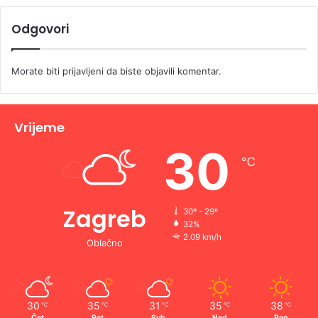
Odgovori
Morate biti
prijavljeni
da biste objavili komentar.
Vrijeme
30
℃
Zagreb
30º - 29º
32%
2.09 km/h
Oblačno
30
35
31
35
38
℃
℃
℃
℃
℃
Čet
Pet
Sub
Ned
Pon