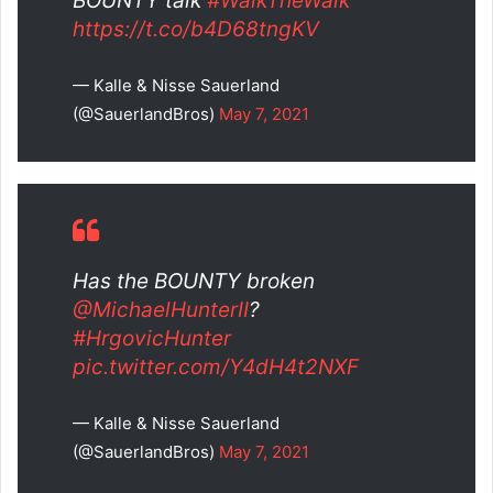
BOUNTY talk
#WalkTheWalk
https://t.co/b4D68tngKV
— Kalle & Nisse Sauerland
(@SauerlandBros)
May 7, 2021
Has the BOUNTY broken
@MichaelHunterII
?
#HrgovicHunter
pic.twitter.com/Y4dH4t2NXF
— Kalle & Nisse Sauerland
(@SauerlandBros)
May 7, 2021