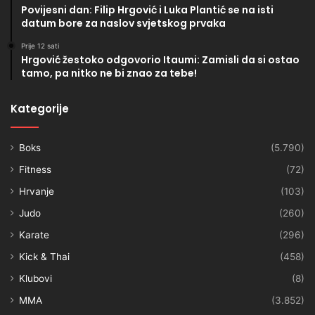
Povijesni dan: Filip Hrgović i Luka Plantić se na isti
datum bore za naslov svjetskog prvaka
Prije 12 sati
Hrgović žestoko odgovorio Itaumi: Zamisli da si ostao
tamo, pa nitko ne bi znao za tebe!
Kategorije
Boks
(5.790)
Fitness
(72)
Hrvanje
(103)
Judo
(260)
Karate
(296)
Kick & Thai
(458)
Klubovi
(8)
MMA
(3.852)