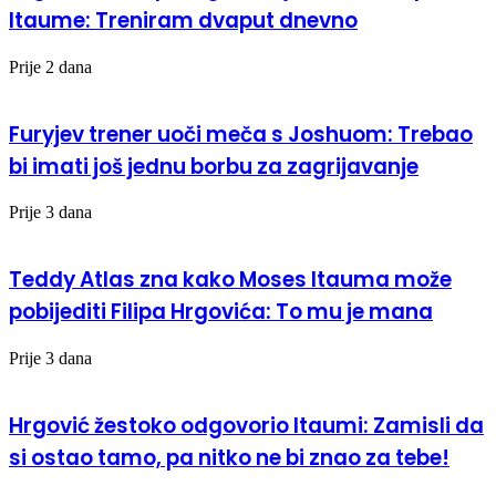
Itaume: Treniram dvaput dnevno
Prije 2 dana
Furyjev trener uoči meča s Joshuom: Trebao
bi imati još jednu borbu za zagrijavanje
Prije 3 dana
Teddy Atlas zna kako Moses Itauma može
pobijediti Filipa Hrgovića: To mu je mana
Prije 3 dana
Hrgović žestoko odgovorio Itaumi: Zamisli da
si ostao tamo, pa nitko ne bi znao za tebe!