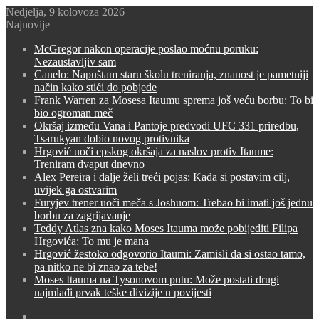
Nedjelja, 9 kolovoza 2026
Najnovije
McGregor nakon operacije poslao moćnu poruku:
Nezaustavljiv sam
Canelo: Napuštam staru školu treniranja, znanost je pametniji
način kako stići do pobjede
Frank Warren za Mosesa Itaumu sprema još veću borbu: To bi
bio ogroman meč
Okršaj između Vana i Pantoje predvodi UFC 331 priredbu,
Tsarukyan dobio novog protivnika
Hrgović uoči epskog okršaja za naslov protiv Itaume:
Treniram dvaput dnevno
Alex Pereira i dalje želi treći pojas: Kada si postavim cilj,
uvijek ga ostvarim
Furyjev trener uoči meča s Joshuom: Trebao bi imati još jednu
borbu za zagrijavanje
Teddy Atlas zna kako Moses Itauma može pobijediti Filipa
Hrgovića: To mu je mana
Hrgović žestoko odgovorio Itaumi: Zamisli da si ostao tamo,
pa nitko ne bi znao za tebe!
Moses Itauma na Tysonovom putu: Može postati drugi
najmlađi prvak teške divizije u povijesti
Switch