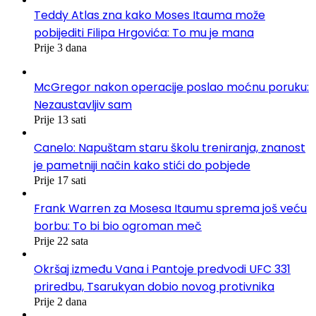
Teddy Atlas zna kako Moses Itauma može
pobijediti Filipa Hrgovića: To mu je mana
Prije 3 dana
McGregor nakon operacije poslao moćnu poruku:
Nezaustavljiv sam
Prije 13 sati
Canelo: Napuštam staru školu treniranja, znanost
je pametniji način kako stići do pobjede
Prije 17 sati
Frank Warren za Mosesa Itaumu sprema još veću
borbu: To bi bio ogroman meč
Prije 22 sata
Okršaj između Vana i Pantoje predvodi UFC 331
priredbu, Tsarukyan dobio novog protivnika
Prije 2 dana