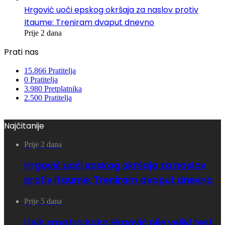
Hrgović uoči epskog okršaja za naslov protiv
Itaume: Treniram dvaput dnevno
Prije 2 dana
Prati nas
15.866
Pratitelja
0
Pratitelja
3.980
Pretplatnika
2.500
Pratitelja
Najčitanije
Prije 2 dana
Hrgović uoči epskog okršaja za naslov
protiv Itaume: Treniram dvaput dnevno
Prije 5 dana
Usik smatra kako Hrgović nije veliki test