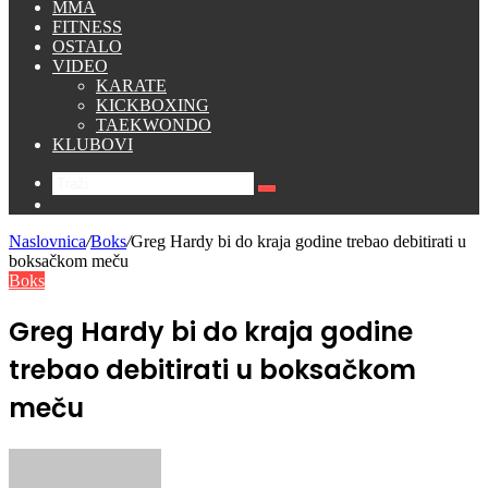
MMA
FITNESS
OSTALO
VIDEO
KARATE
KICKBOXING
TAEKWONDO
KLUBOVI
Traži
Switch
skin
Naslovnica
/
Boks
/
Greg Hardy bi do kraja godine trebao debitirati u
boksačkom meču
Boks
Greg Hardy bi do kraja godine
trebao debitirati u boksačkom
meču