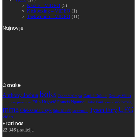
Karate – VIDEO
(5)
Kickboxing – VIDEO
(1)
Taekwondo – VIDEO
(11)
Najnovije
Oznake
boks
Anthony Joshua
Daniel Dubois
Deontay Wilder
Conor McGregor
Filip Hrgović
Francis Ngannou
Jake Paul
kick boxing
karate
Europsko prvenstvo
mma
UFC
Tyson Fury
Oleksandr Usyk
Stipe Miočić
taekwondo
video
Prati nas
22.346
pratitelja