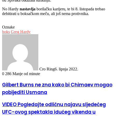
od Spivaka otkazala suradnju.
No Hardy
nastavlja
borilačku karijeru, te bi 8. listopada trebao
debitirati u boksačkom meču, ali još nema protivnika.
Oznake
boks
Greg Hardy
Cro Ring
6. lipnja 2022.
0
286
Manje od minute
Gilbert Burns ne zna kako bi Chimaev mogao
pobijediti Usmana
VIDEO Pogledajte odličnu najavu sljedećeg
UFC-ovog spektakla idućeg vikenda u