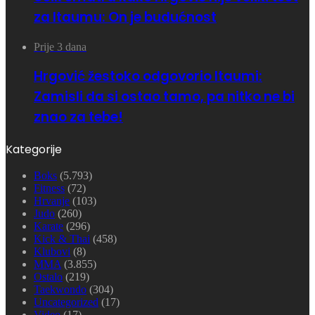
za Itaumu: On je budućnost
Prije 3 dana
Hrgović žestoko odgovorio Itaumi:
Zamisli da si ostao tamo, pa nitko ne bi
znao za tebe!
Kategorije
Boks
(5.793)
Fitness
(72)
Hrvanje
(103)
Judo
(260)
Karate
(296)
Kick & Thai
(458)
Klubovi
(8)
MMA
(3.855)
Ostalo
(219)
Taekwondo
(304)
Uncategorized
(17)
Video
(17)