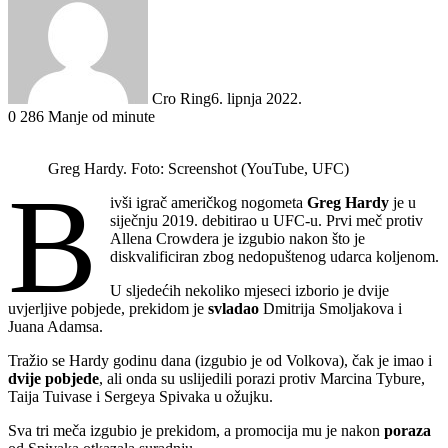
Cro Ring
6. lipnja 2022.
0
286
Manje od minute
Greg Hardy. Foto: Screenshot (YouTube, UFC)
B
ivši igrač američkog nogometa
Greg Hardy
je u
siječnju 2019. debitirao u UFC-u. Prvi meč protiv
Allena Crowdera je izgubio nakon što je
diskvalificiran zbog nedopuštenog udarca koljenom.
U sljedećih nekoliko mjeseci izborio je dvije
uvjerljive pobjede, prekidom je
svladao
Dmitrija Smoljakova i
Juana Adamsa.
Tražio se Hardy godinu dana (izgubio je od Volkova), čak je imao i
dvije pobjede
, ali onda su uslijedili porazi protiv Marcina Tybure,
Taija Tuivase i Sergeya Spivaka u ožujku.
Sva tri meča izgubio je prekidom, a promocija mu je nakon
poraza