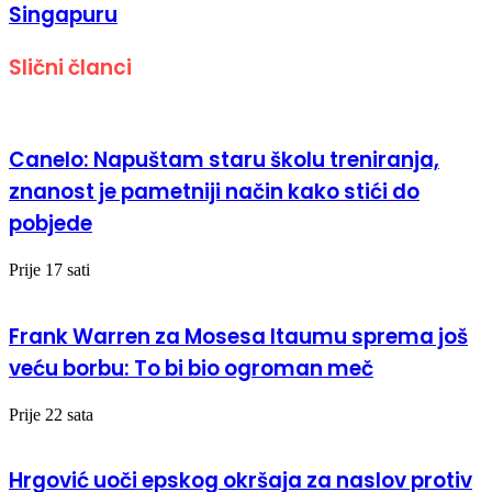
Singapuru
Slični članci
Canelo: Napuštam staru školu treniranja,
znanost je pametniji način kako stići do
pobjede
Prije 17 sati
Frank Warren za Mosesa Itaumu sprema još
veću borbu: To bi bio ogroman meč
Prije 22 sata
Hrgović uoči epskog okršaja za naslov protiv