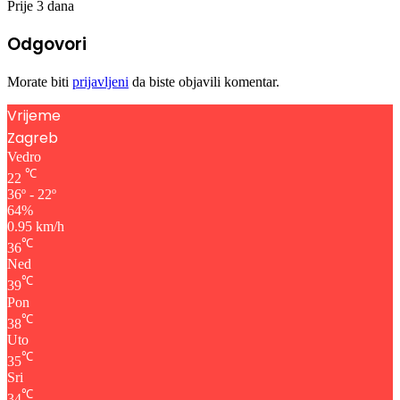
Prije 3 dana
Odgovori
Morate biti
prijavljeni
da biste objavili komentar.
Vrijeme
Zagreb
Vedro
℃
22
36º - 22º
64%
0.95 km/h
℃
36
Ned
℃
39
Pon
℃
38
Uto
℃
35
Sri
℃
34