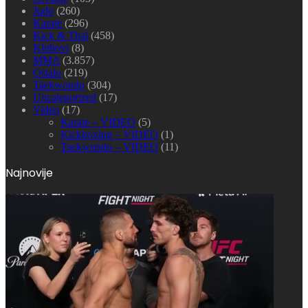
Judo
(260)
Karate
(296)
Kick & Thai
(458)
Klubovi
(8)
MMA
(3.857)
Ostalo
(219)
Taekwondo
(304)
Uncategorized
(17)
Video
(17)
Karate – VIDEO
(5)
Kickboxing – VIDEO
(1)
Taekwondo – VIDEO
(11)
Najnovije