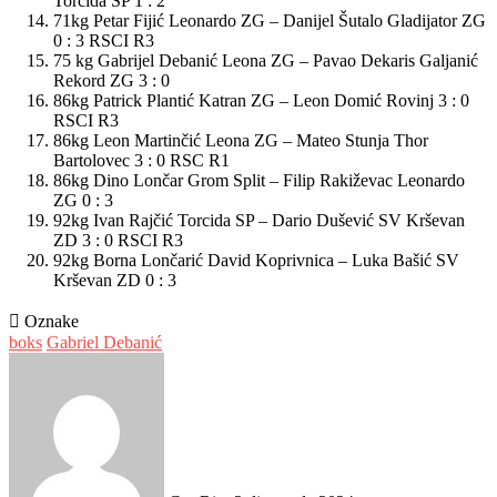
Torcida SP 1 : 2
71kg Petar Fijić Leonardo ZG – Danijel Šutalo Gladijator ZG
0 : 3 RSCI R3
75 kg Gabrijel Debanić Leona ZG – Pavao Dekaris Galjanić
Rekord ZG 3 : 0
86kg Patrick Plantić Katran ZG – Leon Domić Rovinj 3 : 0
RSCI R3
86kg Leon Martinčić Leona ZG – Mateo Stunja Thor
Bartolovec 3 : 0 RSC R1
86kg Dino Lončar Grom Split – Filip Rakiževac Leonardo
ZG 0 : 3
92kg Ivan Rajčić Torcida SP – Dario Dušević SV Krševan
ZD 3 : 0 RSCI R3
92kg Borna Lončarić David Koprivnica – Luka Bašić SV
Krševan ZD 0 : 3
Oznake
boks
Gabriel Debanić