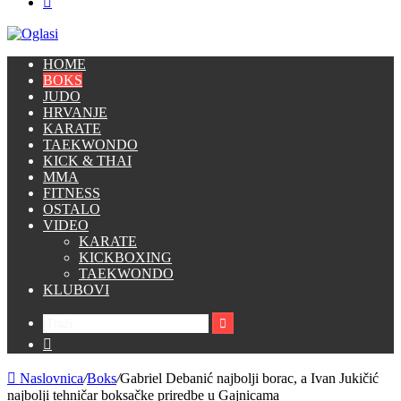
HOME
BOKS
JUDO
HRVANJE
KARATE
TAEKWONDO
KICK & THAI
MMA
FITNESS
OSTALO
VIDEO
KARATE
KICKBOXING
TAEKWONDO
KLUBOVI
Traži
Switch
skin
Naslovnica
/
Boks
/
Gabriel Debanić najbolji borac, a Ivan Jukičić
najbolji tehničar boksačke priredbe u Gajnicama