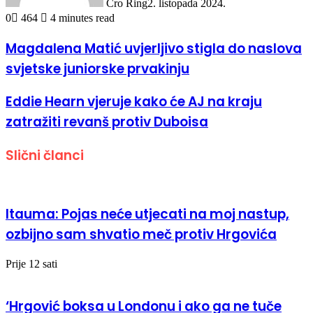
Cro Ring
2. listopada 2024.
0
464
4 minutes read
Magdalena Matić uvjerljivo stigla do naslova
svjetske juniorske prvakinju
Eddie Hearn vjeruje kako će AJ na kraju
zatražiti revanš protiv Duboisa
Slični članci
Itauma: Pojas neće utjecati na moj nastup,
ozbijno sam shvatio meč protiv Hrgovića
Prije 12 sati
‘Hrgović boksa u Londonu i ako ga ne tuče