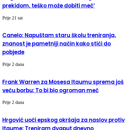
prekidom, teško može dobiti meč’
Prije 21 sat
Canelo: Napuštam staru školu treniranja,
znanost je pametniji način kako stići do
pobjede
Prije 2 dana
Frank Warren za Mosesa Itaumu sprema još
veću borbu: To bi bio ogroman meč
Prije 2 dana
Hrgović uoči epskog okršaja za naslov protiv
Itaume: Treniram dvaput dnevno