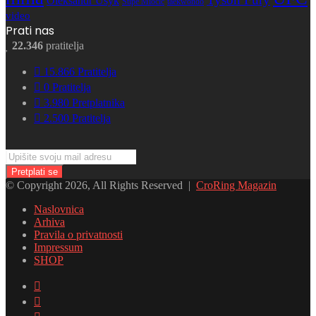
Oleksandr Usyk
Stipe Miočić
taekwondo
video
Prati nas
22.346
pratitelja
15.866
Pratitelja
0
Pratitelja
3.980
Pretplatnika
2.500
Pratitelja
Upišite
svoju
mail
© Copyright 2026, All Rights Reserved |
CroRing Magazin
adresu
Naslovnica
Arhiva
Pravila o privatnosti
Impressum
SHOP
Facebook
Twitter
YouTube