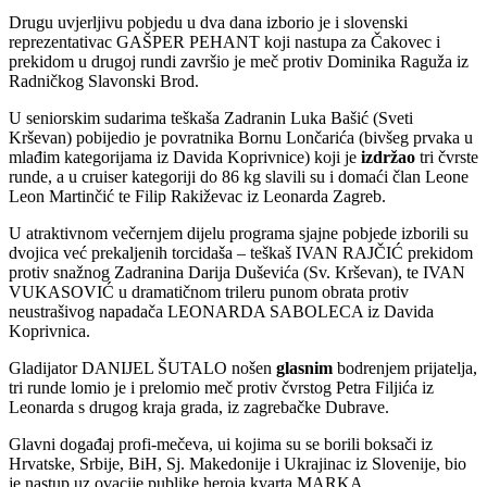
Drugu uvjerljivu pobjedu u dva dana izborio je i slovenski
reprezentativac GAŠPER PEHANT koji nastupa za Čakovec i
prekidom u drugoj rundi završio je meč protiv Dominika Raguža iz
Radničkog Slavonski Brod.
U seniorskim sudarima teškaša Zadranin Luka Bašić (Sveti
Krševan) pobijedio je povratnika Bornu Lončarića (bivšeg prvaka u
mlađim kategorijama iz Davida Koprivnice) koji je
izdržao
tri čvrste
runde, a u cruiser kategoriji do 86 kg slavili su i domaći član Leone
Leon Martinčić te Filip Rakiževac iz Leonarda Zagreb.
U atraktivnom večernjem dijelu programa sjajne pobjede izborili su
dvojica već prekaljenih torcidaša – teškaš IVAN RAJČIĆ prekidom
protiv snažnog Zadranina Darija Duševića (Sv. Krševan), te IVAN
VUKASOVIĆ u dramatičnom trileru punom obrata protiv
neustrašivog napadača LEONARDA SABOLECA iz Davida
Koprivnica.
Gladijator DANIJEL ŠUTALO nošen
glasnim
bodrenjem prijatelja,
tri runde lomio je i prelomio meč protiv čvrstog Petra Filjića iz
Leonarda s drugog kraja grada, iz zagrebačke Dubrave.
Glavni događaj profi-mečeva, ui kojima su se borili boksači iz
Hrvatske, Srbije, BiH, Sj. Makedonije i Ukrajinac iz Slovenije, bio
je nastup uz ovacije publike heroja kvarta MARKA