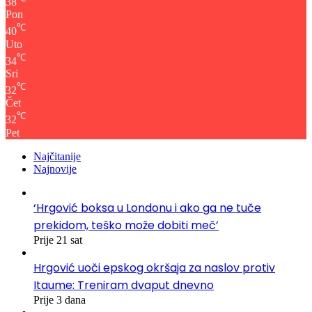
38
Pon
℃
40
Uto
℃
34
Sri
℃
32
Čet
℃
32
Pet
Najčitanije
Najnovije
‘Hrgović boksa u Londonu i ako ga ne tuče
prekidom, teško može dobiti meč’
Prije 21 sat
Hrgović uoči epskog okršaja za naslov protiv
Itaume: Treniram dvaput dnevno
Prije 3 dana