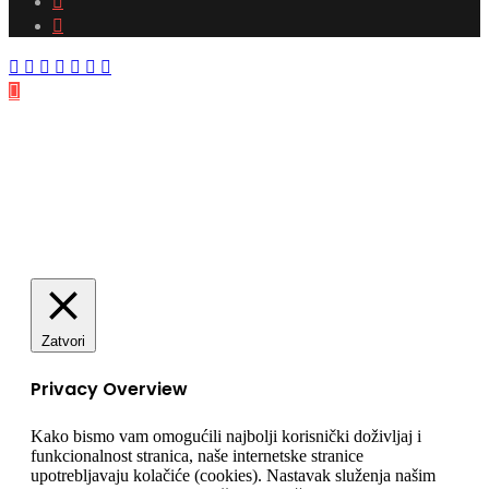
Instagram
Facebook
Twitter
Messenger
Messenger
WhatsApp
Telegram
Viber
Back
to
top
button
Zatvori
Privacy Overview
Kako bismo vam omogućili najbolji korisnički doživljaj i
funkcionalnost stranica, naše internetske stranice
upotrebljavaju kolačiće (cookies). Nastavak služenja našim