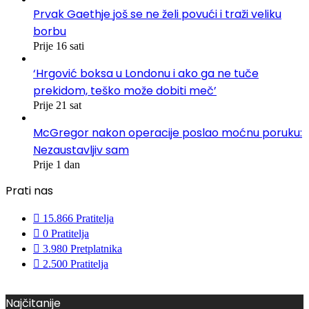
Prvak Gaethje još se ne želi povući i traži veliku
borbu
Prije 16 sati
‘Hrgović boksa u Londonu i ako ga ne tuče
prekidom, teško može dobiti meč’
Prije 21 sat
McGregor nakon operacije poslao moćnu poruku:
Nezaustavljiv sam
Prije 1 dan
Prati nas
15.866
Pratitelja
0
Pratitelja
3.980
Pretplatnika
2.500
Pratitelja
Najčitanije