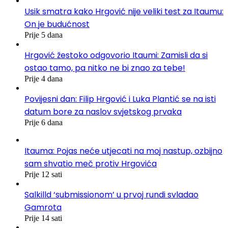
Usik smatra kako Hrgović nije veliki test za Itaumu:
On je budućnost
Prije 5 dana
Hrgović žestoko odgovorio Itaumi: Zamisli da si
ostao tamo, pa nitko ne bi znao za tebe!
Prije 4 dana
Povijesni dan: Filip Hrgović i Luka Plantić se na isti
datum bore za naslov svjetskog prvaka
Prije 6 dana
Itauma: Pojas neće utjecati na moj nastup, ozbijno
sam shvatio meč protiv Hrgovića
Prije 12 sati
Salkilld ‘submissionom’ u prvoj rundi svladao
Gamrota
Prije 14 sati