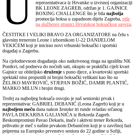
U
reprezentativaca iz Hrvatske u izvrsnoj organizaciji
BK LEONE ZAGREB, održan je 1. GAJNICE
BOXING CHALLENGE što je bila
najbolja
promocija boksa u zapadnom dijelu Zagreba,
piše
na službenoj stranici Hrvatskog boksačkog saveza
.
ČESTITKE I VELIKI BRAVO ZA ORGANIZATORE na čelu s
glavnim trenerom Leone i izbornikom U-22 DANIJELOM
VEKIĆEM koji je inicirao novi vrhunski boksački i sportski
događaj u Zagrebu.
Na cjelodnevnom događanju oko natkrivenog ringa na igralištu NK
Ponikvi, od podneva do noćnih sati, okupio se praktički cijeli kvart
Gajnice uz obiteljsko
druženje
s puno djece, a kvartovski sportski
spektakl nisu propustili ni brojni boksački velikani kao što su
ŽELJKO MAVROVIĆ, STJEPAN BOŽIĆ, DAMIR PLANTIĆ,
MARKO MILUN i brojni drugi.
Trofej za najboljeg boksača osvojio je naš seniorski prvak i
reprezentativac GABRIEL DEBANIĆ (Leona Zagreb) koji je u
najboljem meču
dana nakon žestoke tri runde svladao srčanog
PAVLA DEKARISA GALJANIĆA iz Rekorda Zagreb.
Beskompromisni Pavao Dekaris, inače i aktivni trener Rekorda,
prihvatio je meč s našim prvakom Debanićem koji je u završnoj fazi
priprema za Europsko prvenstvo seniora do 22 godine u Sofiji,