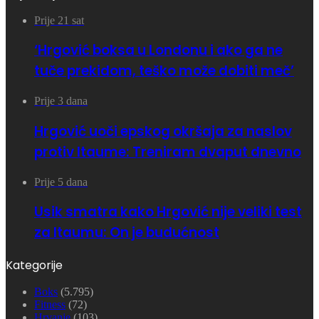
Prije 21 sat
‘Hrgović boksa u Londonu i ako ga ne
tuče prekidom, teško može dobiti meč’
Prije 3 dana
Hrgović uoči epskog okršaja za naslov
protiv Itaume: Treniram dvaput dnevno
Prije 5 dana
Usik smatra kako Hrgović nije veliki test
za Itaumu: On je budućnost
Kategorije
Boks
(5.795)
Fitness
(72)
Hrvanje
(103)