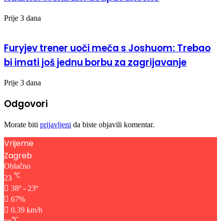
Prije 3 dana
Furyjev trener uoči meča s Joshuom: Trebao
bi imati još jednu borbu za zagrijavanje
Prije 3 dana
Odgovori
Morate biti
prijavljeni
da biste objavili komentar.
Vrijeme
Zagreb
Oblačno
℃
23
38º - 23º
67%
0.39 km/h
℃