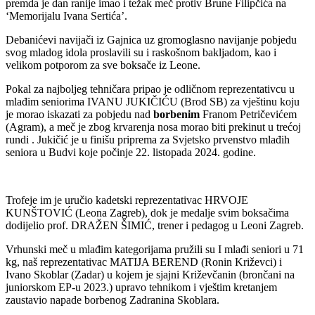
premda je dan ranije imao i težak meč protiv Brune Filipčića na
‘Memorijalu Ivana Sertića’.
Debanićevi navijači iz Gajnica uz gromoglasno navijanje pobjedu
svog mladog idola proslavili su i raskošnom bakljadom, kao i
velikom potporom za sve boksače iz Leone.
Pokal za najboljeg tehničara pripao je odličnom reprezentativcu u
mlađim seniorima IVANU JUKIČIĆU (Brod SB) za vještinu koju
je morao iskazati za pobjedu nad
borbenim
Franom Petričevićem
(Agram), a meč je zbog krvarenja nosa morao biti prekinut u trećoj
rundi . Jukičić je u finišu priprema za Svjetsko prvenstvo mlađih
seniora u Budvi koje počinje 22. listopada 2024. godine.
Trofeje im je uručio kadetski reprezentativac HRVOJE
KUNŠTOVIĆ (Leona Zagreb), dok je medalje svim boksačima
dodijelio prof. DRAŽEN ŠIMIĆ, trener i pedagog u Leoni Zagreb.
Vrhunski meč u mlađim kategorijama pružili su I mlađi seniori u 71
kg, naš reprezentativac MATIJA BEREND (Ronin Križevci) i
Ivano Skoblar (Zadar) u kojem je sjajni Križevčanin (brončani na
juniorskom EP-u 2023.) upravo tehnikom i vještim kretanjem
zaustavio napade borbenog Zadranina Skoblara.