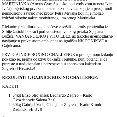
MARTINJAKA (Armus Gym Špansko pod vodstvom trenera Ivice
Ivića), svjetskog prvaka u boksu bez rukavica, koji je u prvoj rundi
nemilosrdno završio meč protiv Petra Mrvalja koji nije mogao
izdržati silovite nalete motiviranog i razornog Martinjaka.
Efektnim prekidima svoje mečeve završili su protiv protivnika iz
Srbije žestoki boksači pod vodstvom velikog prvaka Stjepana
Božića, VANJA PULJKO i VITO ELEZ uz također
gromoglasno
navijanje u prekrasnom ambijentu na igralištu NK PONIKVE u
Gajnicama.
PRVI GAJNICE BOXING CHALLENGE u premijernom izdanju
pokazao je, prema odazivu boksača i publike, puni potencijal da
preraste u tradicionalan i neizostavan u sportskom kalendaru
Zagreba i Hrvatske!
REZULTATI 1. GAJNICE BOXING CHALLENGE:
KADETI
54kg Enzo Strojanšek Leonardo Zagreb – Karlo
Gvozdenović Salona 3 : 0
60kg Gabrijel Vasilj Gladijator Zagreb – Karlo Krunić
Radnički SB 3 : 0