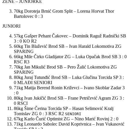
ŽENE – JUNIORKE
70kg Doroteja Brnić Grom Split – Lorena Horvat Thor
Bartolovec 0 : 3
JUNIORI
57kg Gašper Pehant Čakovec – Dominik Raguž Radnički SB
3 : 0 KO R2
60kg Tin Blažević Brod SB – Ivan Harald Lokomotiva ZG
SPARING
66kg Mile Čirko Gladijator ZG – Luka Opačak Brod SB 3 : 0
RSC R3
70kg Jan Mikulić Brod SB – Pero Žalić Lokomotiva ZG
SPARING
80kg Juraj Tutunđić Brod SB – Luka Glučina Torcida SP 3 :
0 MLAĐI SENIORI
71kg Matija Berend Ronin Križevci – Ivano Skoblar Zadar 3
: 0
80kg Ivan Jukičić Brod SB – Frane Petričević Agram ZG 3 :
0 RSCI
86kg Šime Čerina Torcida SP – Hasan Selimović Kralj
Tomislav ZG 0 : 3 RSC R2
SENIORI
67kg Karlo Čurić Optimist ZG – Nino Marić Rovinj 2 : 0
71kg Leonardo Sabolec David Koprivnica – Ivan Vukasović