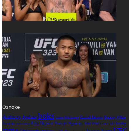
Oznake
boks
Anthony Joshua
Daniel Dubois
Deontay Wilder
Conor McGregor
Filip Hrgović
Francis Ngannou
Jake Paul
kick boxing
karate
Europsko prvenstvo
mma
UFC
Tyson Fury