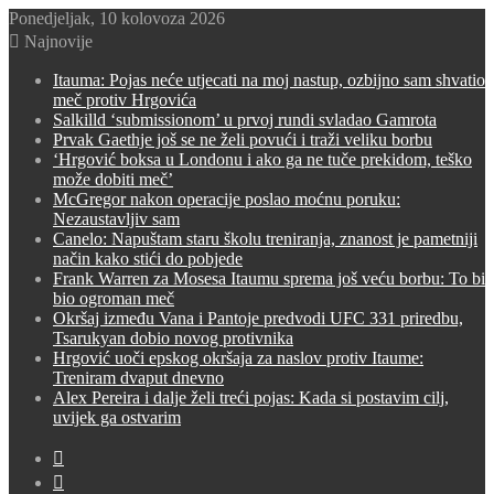
Ponedjeljak, 10 kolovoza 2026
Najnovije
Itauma: Pojas neće utjecati na moj nastup, ozbijno sam shvatio
meč protiv Hrgovića
Salkilld ‘submissionom’ u prvoj rundi svladao Gamrota
Prvak Gaethje još se ne želi povući i traži veliku borbu
‘Hrgović boksa u Londonu i ako ga ne tuče prekidom, teško
može dobiti meč’
McGregor nakon operacije poslao moćnu poruku:
Nezaustavljiv sam
Canelo: Napuštam staru školu treniranja, znanost je pametniji
način kako stići do pobjede
Frank Warren za Mosesa Itaumu sprema još veću borbu: To bi
bio ogroman meč
Okršaj između Vana i Pantoje predvodi UFC 331 priredbu,
Tsarukyan dobio novog protivnika
Hrgović uoči epskog okršaja za naslov protiv Itaume:
Treniram dvaput dnevno
Alex Pereira i dalje želi treći pojas: Kada si postavim cilj,
uvijek ga ostvarim
Switch
skin
Sidebar