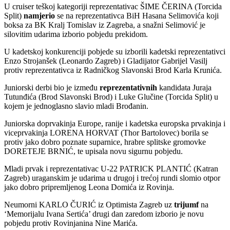
U cruiser teškoj kategoriji reprezentativac ŠIME ČERINA (Torcida
Split)
namjerio
se na reprezentativca BiH Hasana Selimovića koji
boksa za BK Kralj Tomislav iz Zagreba, a snažni Selimović je
silovitim udarima izborio pobjedu prekidom.
U kadetskoj konkurenciji pobjede su izborili kadetski reprezentativci
Enzo Strojanšek (Leonardo Zagreb) i Gladijator Gabrijel Vasilj
protiv reprezentativca iz Radničkog Slavonski Brod Karla Krunića.
Juniorski derbi bio je između
reprezentativnih
kandidata Juraja
Tutunđića (Brod Slavonski Brod) i Luke Glučine (Torcida Split) u
kojem je jednoglasno slavio mladi Brođanin.
Juniorska doprvakinja Europe, ranije i kadetska europska prvakinja i
viceprvakinja LORENA HORVAT (Thor Bartolovec) borila se
protiv jako dobro poznate suparnice, hrabre splitske gromovke
DORETEJE BRNIĆ, te upisala novu sigurnu pobjedu.
Mladi prvak i reprezentativac U-22 PATRICK PLANTIĆ (Katran
Zagreb) uraganskim je udarima u drugoj i trećoj rundi slomio otpor
jako dobro pripremljenog Leona Domića iz Rovinja.
Neumorni KARLO ČURIĆ iz Optimista Zagreb uz
trijumf
na
‘Memorijalu Ivana Sertića’ drugi dan zaredom izborio je novu
pobjedu protiv Rovinjanina Nine Marića.