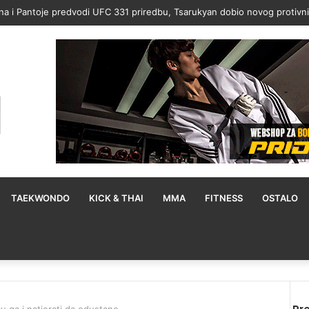
na i Pantoje predvodi UFC 331 priredbu, Tsarukyan dobio novog protivn
TAEKWONDO
KICK & THAI
MMA
FITNESS
OSTALO