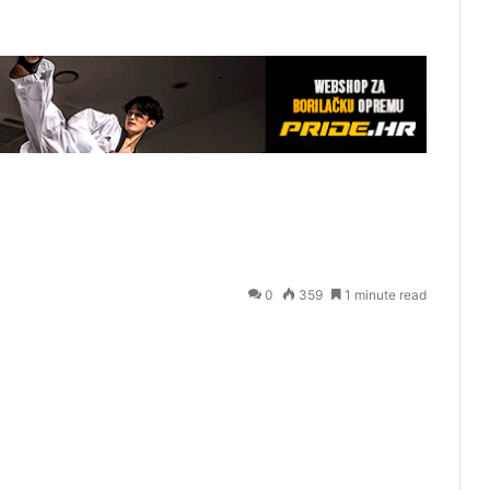
0
359
1 minute read