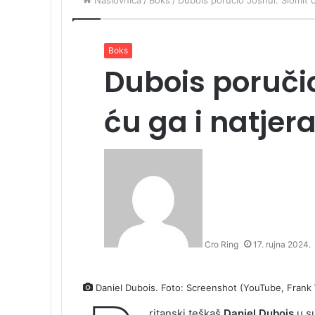
Naslovnica
/
Boks
/
Dubois poručio Joshui: Slomit ć
Boks
Dubois poručio
ću ga i natjer
Cro Ring
17. rujna 2024.
Daniel Dubois. Foto: Screenshot (YouTube, Frank
ritanski teškaš
Daniel Dubois
u su