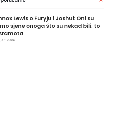
eporučamo
nnox Lewis o Furyju i Joshui: Oni su
mo sjene onoga što su nekad bili, to
 sramota
ije 3 dana