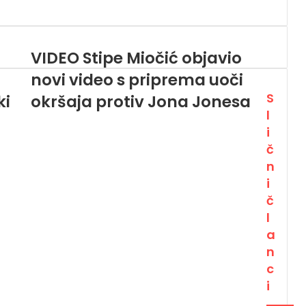
VIDEO Stipe Miočić objavio
novi video s priprema uoči
S
ki
okršaja protiv Jona Jonesa
l
i
č
n
i
č
l
a
n
c
i