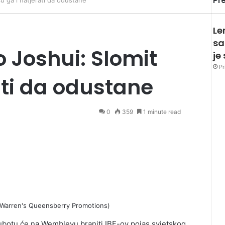
Pr
u ga i natjerati da odustane
Le
sa
 Joshui: Slomit
je
Pr
ati da odustane
0
359
1 minute read
 Warren's Queensberry Promotions)
botu će na Wembleyu braniti IBF-ov pojas svjetskog