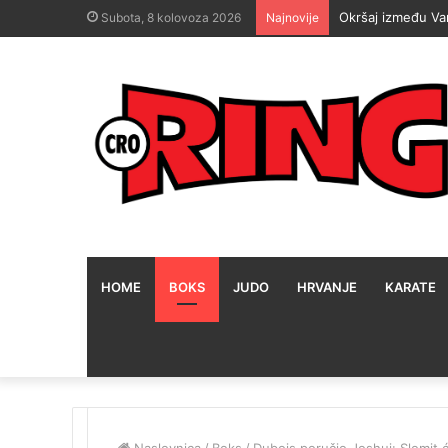
Okršaj između Va
Subota, 8 kolovoza 2026
Najnovije
HOME
BOKS
JUDO
HRVANJE
KARATE