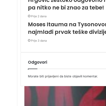
Hrgović žestoko odgovorio I
pa nitko ne bi znao za tebe!
Prije 2 dana
Moses Itauma na Tysonovom
najmlađi prvak teške divizije
Prije 3 dana
Odgovori
Morate biti
prijavljeni
da biste objavili komentar.