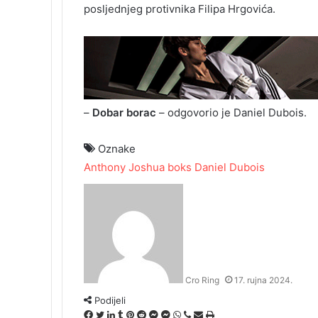
posljednjeg protivnika Filipa Hrgovića.
–
Dobar borac
– odgovorio je Daniel Dubois.
Oznake
Anthony Joshua
boks
Daniel Dubois
Cro Ring
17. rujna 2024.
Podijeli
Facebook
Twitter
LinkedIn
Tumblr
Pinterest
Reddit
Messenger
Messenger
WhatsApp
Viber
Podijeli
Ispis