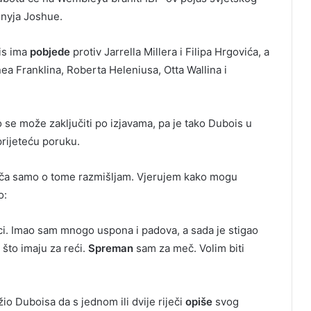
onyja Joshue.
is ima
pobjede
protiv Jarrella Millera i Filipa Hrgovića, a
ea Franklina, Roberta Heleniusa, Otta Wallina i
o se može zaključiti po izjavama, pa je tako Dubois u
rijeteću poruku.
eča samo o tome razmišljam. Vjerujem kako mogu
o:
ici. Imao sam mnogo uspona i padova, a sada je stigao
 što imaju za reći.
Spreman
sam za meč. Volim biti
io Duboisa da s jednom ili dvije riječi
opiše
svog