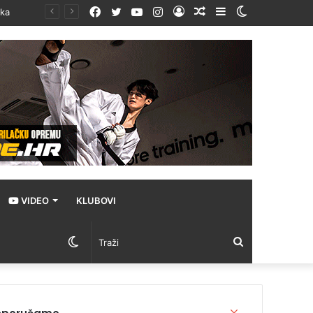
Facebook
Twitter
YouTube
Instagram
Prijava
Random
Sidebar
Switch
ika
Article
skin
VIDEO
KLUBOVI
Switch
Traži
skin
Close