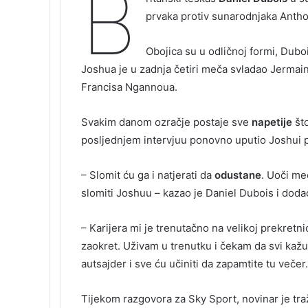
B
prvaka protiv sunarodnjaka Anth
Obojica su u odličnoj formi, Dubo
Joshua je u zadnja četiri meča svladao Jermain
Francisa Ngannoua.
Svakim danom ozračje postaje sve
napetije
št
posljednjem intervjuu ponovno uputio Joshui p
– Slomit ću ga i natjerati da
odustane
. Uoči m
slomiti Joshuu – kazao je Daniel Dubois i doda
– Karijera mi je trenutačno na velikoj prekretn
zaokret. Uživam u trenutku i čekam da svi kažu
autsajder i sve ću učiniti da zapamtite tu večer.
Tijekom razgovora za Sky Sport, novinar je traž