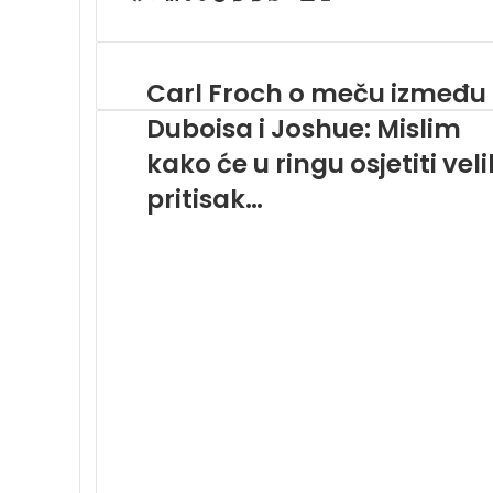
e-
mailom
Carl Froch o meču između
Duboisa i Joshue: Mislim
kako će u ringu osjetiti veli
pritisak…