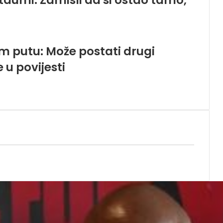
taumi: Zamisli da si ostao tamo,
 putu: Može postati drugi
 u povijesti