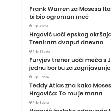
Frank Warren za Mosesa It
bi bio ogroman meč
Prije 4 sata
Hrgović uoči epskog okršaja
Treniram dvaput dnevno
Prije 23 sata
Furyjev trener uoči meča s 
jednu borbu za zagrijavanje
Prije 2 dana
Teddy Atlas zna kako Moses 
Hrgovića: To mu je mana
Prije 2 dana