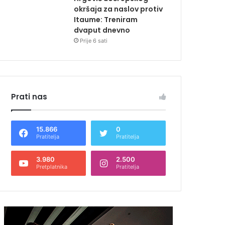
okršaja za naslov protiv
Itaume: Treniram
dvaput dnevno
Prije 6 sati
Prati nas
15.866
0
Pratitelja
Pratitelja
3.980
2.500
Pretplatnika
Pratitelja