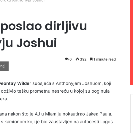
 poruku Anthonyju Joshui
poslao dirljivu
ju Joshui
0
392
1 minute read
ing)
eontay Wilder
suosjeća s Anthonyjem Joshuom, koji
i doživio tešku prometnu nesreću u kojoj su poginula
era.
ana nakon što je AJ u Miamiju nokautirao Jakea Paula.
 s kamionom koji je bio zaustavljen na autocesti Lagos