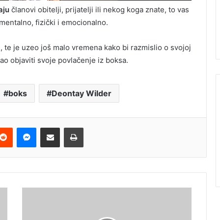
aju
članovi obitelji, prijatelji ili nekog koga znate, to vas
mentalno, fizički i emocionalno.
i, te je uzeo još malo vremena kako bi razmislio o svojoj
o objaviti svoje povlačenje iz boksa.
boks
Deontay Wilder
terest
Reddit
Messenger
Podijeli e-mailom
Ispis