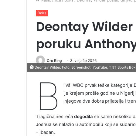
Naslovnica
/
Boks
/
Deontay Wilder poslao dirljivu
Boks
Deontay Wilder 
poruku Anthony
Cro Ring
3. veljače 2026.
Deontay Wilder. Foto: Screenshot (YouTube, TNT Sports Box
B
ivši WBC prvak teške kategorije
D
je krajem prošle godine u Nigerij
njegova dva dobra prijatelja i tren
Tragična nesreća
dogodila
se samo nekoliko d
Joshua se nalazio u automobilu koji se sudario
– Ibadan.