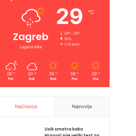
29
℃
Zagreb
29º - 25º
50%
2.12 km/h
Lagana kiša
28
30
35
38
39
℃
℃
℃
℃
℃
Pet
Sub
Ned
Pon
Uto
Najčitanije
Najnovije
Usik smatra kako
Hrgović nije veliki test za