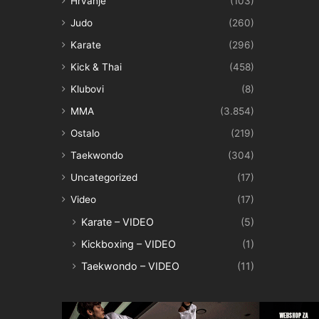
Hrvanje
(103)
Judo
(260)
Karate
(296)
Kick & Thai
(458)
Klubovi
(8)
MMA
(3.854)
Ostalo
(219)
Taekwondo
(304)
Uncategorized
(17)
Video
(17)
Karate – VIDEO
(5)
Kickboxing – VIDEO
(1)
Taekwondo – VIDEO
(11)