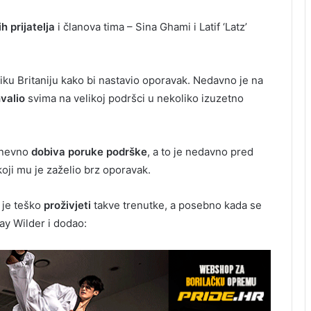
ih prijatelja
i članova tima – Sina Ghami i Latif ‘Latz’
eliku Britaniju kako bi nastavio oporavak. Nedavno je na
valio
svima na velikoj podršci u nekoliko izuzetno
dnevno
dobiva poruke podrške
, a to je nedavno pred
koji mu je zaželio brz oporavak.
 je teško
proživjeti
takve trenutke, a posebno kada se
ay Wilder i dodao: