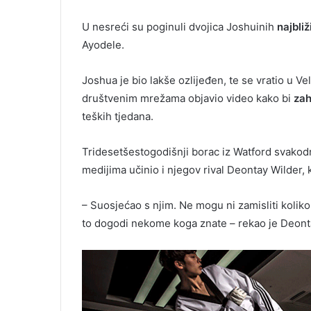
U nesreći su poginuli dvojica Joshuinih
najbliž
Ayodele.
Joshua je bio lakše ozlijeđen, te se vratio u V
društvenim mrežama objavio video kako bi
zah
teških tjedana.
Tridesetšestogodišnji borac iz Watford svako
medijima učinio i njegov rival Deontay Wilder, 
– Suosjećao s njim. Ne mogu ni zamisliti koliko
to dogodi nekome koga znate – rekao je Deont