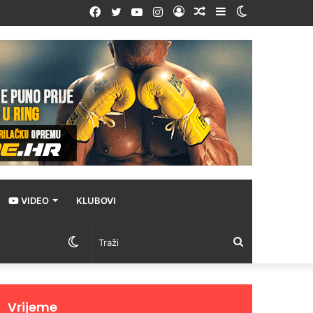
Facebook
Twitter
YouTube
Instagram
Prijava
Random
Sidebar
Switch
Article
skin
VIDEO
KLUBOVI
Switch
Traži
skin
Vrijeme