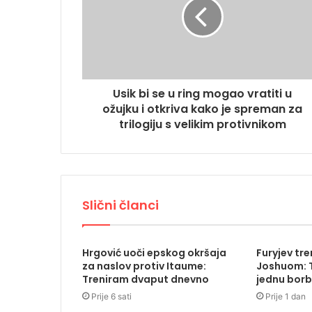
Usik bi se u ring mogao vratiti u
ožujku i otkriva kako je spreman za
trilogiju s velikim protivnikom
Slični članci
Hrgović uoči epskog okršaja
Furyjev tr
za naslov protiv Itaume:
Joshuom: T
Treniram dvaput dnevno
jednu borb
Prije 6 sati
Prije 1 dan