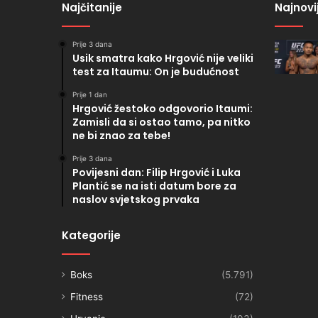
Najčitanije
Najnovi
Prije 3 dana
Usik smatra kako Hrgović nije veliki
test za Itaumu: On je budućnost
Prije 1 dan
Hrgović žestoko odgovorio Itaumi:
Zamisli da si ostao tamo, pa nitko
ne bi znao za tebe!
Prije 3 dana
Povijesni dan: Filip Hrgović i Luka
Plantić se na isti datum bore za
naslov svjetskog prvaka
Kategorije
Boks
(5.791)
Fitness
(72)