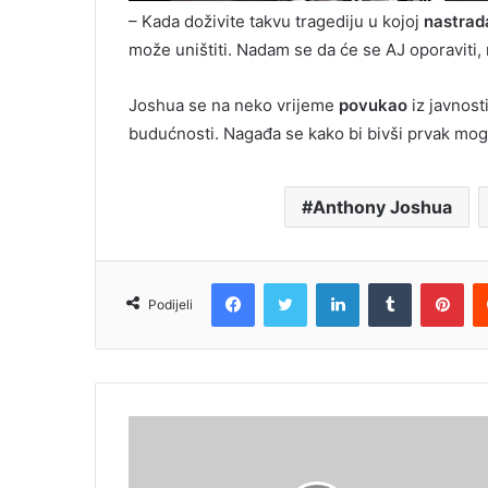
– Kada doživite takvu tragediju u kojoj
nastrad
može uništiti. Nadam se da će se AJ oporaviti, 
Joshua se na neko vrijeme
povukao
iz javnost
budućnosti. Nagađa se kako bi bivši prvak moga
Anthony Joshua
Facebook
Twitter
LinkedIn
Tumblr
Pin
Podijeli