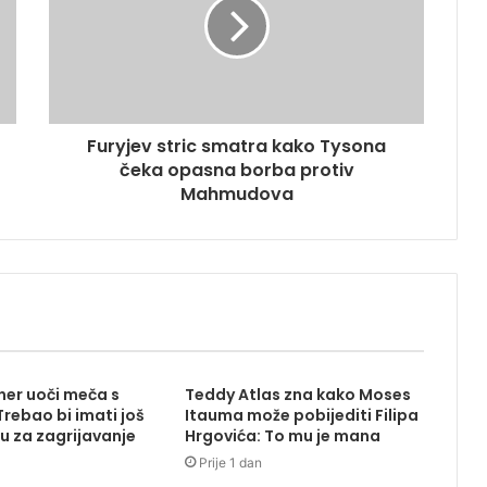
Furyjev stric smatra kako Tysona
čeka opasna borba protiv
Mahmudova
ener uoči meča s
Teddy Atlas zna kako Moses
rebao bi imati još
Itauma može pobijediti Filipa
u za zagrijavanje
Hrgovića: To mu je mana
Prije 1 dan