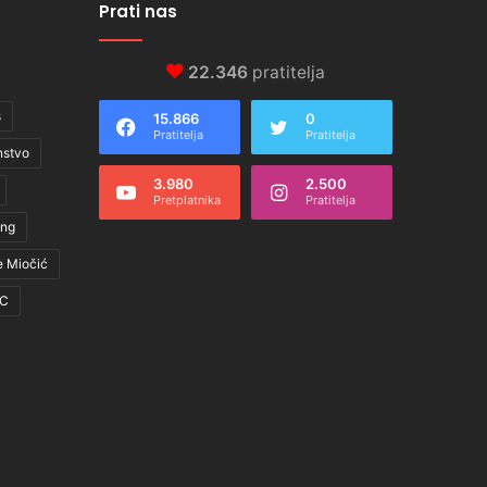
Prati nas
22.346
pratitelja
s
15.866
0
Pratitelja
Pratitelja
nstvo
3.980
2.500
Pretplatnika
Pratitelja
ing
e Miočić
C