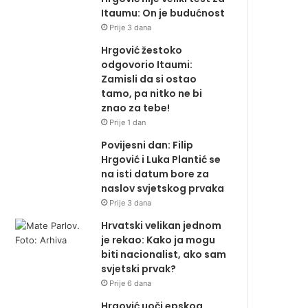
Itaumu: On je budućnost
Prije 3 dana
Hrgović žestoko
odgovorio Itaumi:
Zamisli da si ostao
tamo, pa nitko ne bi
znao za tebe!
Prije 1 dan
Povijesni dan: Filip
Hrgović i Luka Plantić se
na isti datum bore za
naslov svjetskog prvaka
Prije 3 dana
Hrvatski velikan jednom
je rekao: Kako ja mogu
biti nacionalist, ako sam
svjetski prvak?
Prije 6 dana
Hrgović uoči epskog