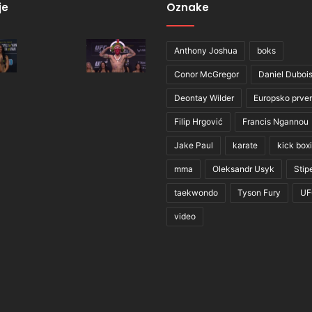
je
Oznake
Anthony Joshua
boks
Conor McGregor
Daniel Duboi
Deontay Wilder
Europsko prve
Filip Hrgović
Francis Ngannou
Jake Paul
karate
kick box
mma
Oleksandr Usyk
Stip
taekwondo
Tyson Fury
UF
video