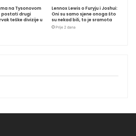
uma na Tysonovom
Lennox Lewis o Furyju i Joshui:
 postati drugi
Oni su samo sjene onoga što
vak teške divizije u
su nekad bili, to je sramota
Prije 2 dana