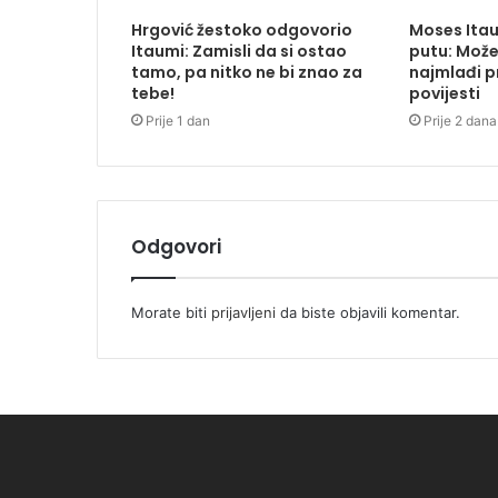
Hrgović žestoko odgovorio
Moses Ita
Itaumi: Zamisli da si ostao
putu: Može
tamo, pa nitko ne bi znao za
najmlađi pr
tebe!
povijesti
Prije 1 dan
Prije 2 dana
Odgovori
Morate biti
prijavljeni
da biste objavili komentar.